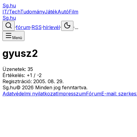
Sg.hu
IT/Tech
Tudomány
Játék
Autó
Film
Sg.hu
·
fórum
·
RSS
·
hírlevél
·
·
...
Menü
gyusz2
Üzenetek:
35
Értékelés:
+
1
/
-
2
Regisztráció:
2005. 08. 29.
Sg
.hu
©
2026
Minden jog fenntartva.
Adatvédelmi nyilatkozat
Impresszum
Fórum
E-mail:
szerkes