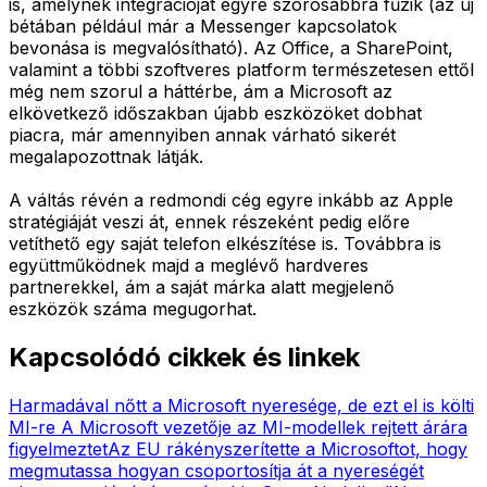
is, amelynek integrációját egyre szorosabbra fűzik (az új
bétában például már a Messenger kapcsolatok
bevonása is megvalósítható). Az Office, a SharePoint,
valamint a többi szoftveres platform természetesen ettől
még nem szorul a háttérbe, ám a Microsoft az
elkövetkező időszakban újabb eszközöket dobhat
piacra, már amennyiben annak várható sikerét
megalapozottnak látják.
A váltás révén a redmondi cég egyre inkább az Apple
stratégiáját veszi át, ennek részeként pedig előre
vetíthető egy saját telefon elkészítése is. Továbbra is
együttműködnek majd a meglévő hardveres
partnerekkel, ám a saját márka alatt megjelenő
eszközök száma megugorhat.
Kapcsolódó cikkek és linkek
Harmadával nőtt a Microsoft nyeresége, de ezt el is költi
MI-re
A Microsoft vezetője az MI-modellek rejtett árára
figyelmeztet
Az EU rákényszerítette a Microsoftot, hogy
megmutassa hogyan csoportosítja át a nyereségét