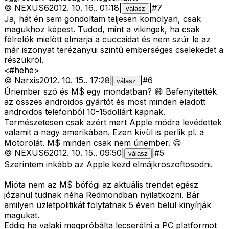
©
NEXUS6
2012. 10. 16.
.
01:18
|
|
#
7
válasz
Ja, hát én sem gondoltam teljesen komolyan, csak
magukhoz képest. Tudod, mint a vikingek, ha csak
félrelök mielött elmarja a cuccaidat és nem szúr le az
már iszonyat terézanyui szintû emberséges cselekedet a
részükrõl.
<#hehe>
©
Narxis
2012. 10. 15.
.
17:28
|
|
#
6
válasz
Úriember szó és M$ egy mondatban? 😄 Befenyítették
az összes androidos gyártót és most minden eladott
androidos telefonból 10-15dollárt kapnak.
Természetesen csak azért mert Apple módra levédettek
valamit a nagy amerikában. Ezen kívül is perlik pl. a
Motorolát. M$ minden csak nem úriember. 😄
©
NEXUS6
2012. 10. 15.
.
09:50
|
|
#
5
válasz
Szerintem inkább az Apple kezd elmájkroszoftosodni.
Mióta nem az M$ böfögi az aktuális trendet egész
józanul tudnak néha Redmondban nyilatkozni. Bár
amilyen üzletpolitikát folytatnak 5 éven belül kinyírják
magukat.
Eddig ha valaki megpróbálta lecserélni a PC platformot