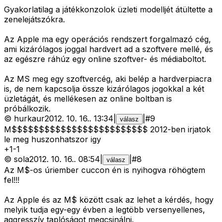
Gyakorlatilag a játékkonzolok üzleti modelljét átültette a
zenelejátszókra.
Az Apple ma egy operációs rendszert forgalmazó cég,
ami kizárólagos joggal hardvert ad a szoftvere mellé, és
az egészre ráhúz egy online szoftver- és médiaboltot.
Az MS meg egy szoftvercég, aki belép a hardverpiacra
is, de nem kapcsolja össze kizárólagos jogokkal a két
üzletágát, és mellékesen az online boltban is
próbálkozik.
©
hurkaur
2012. 10. 16.
.
13:34
|
|
#
9
válasz
M$$$$$$$$$$$$$$$$$$$$$$$$$ 2012-ben irjatok
le meg huszonhatszor igy
+
1
-
1
©
sola
2012. 10. 16.
.
08:54
|
|
#
8
válasz
Az M$-os úriember cuccon én is nyihogva röhögtem
fel!!!
Az Apple és az M$ között csak az lehet a kérdés, hogy
melyik tudja egy-egy évben a legtöbb versenyellenes,
aggresszív taplóságot megcsinálni.