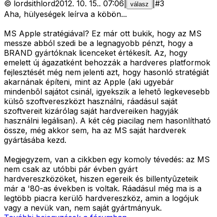
©
lordsithlord
2012. 10. 15.
.
07:06
|
|
#
3
válasz
Aha, hülyeségek leírva a köbön...
MS Apple stratégiával? Ez már ott bukik, hogy az MS
messze abból szedi be a legnagyobb pénzt, hogy a
BRAND gyártóknak licenceket értékesít. Az, hogy
emelett új ágazatként behozzák a hardveres platformok
fejlesztését még nem jelenti azt, hogy hasonló stratégiát
akarnának építeni, mint az Apple (aki ugyebár
mindenbõl sajátot csinál, igyekszik a lehetõ legkevesebb
külsõ szoftvereszközt használni, ráadásul saját
szoftvereit kizárólag saját hardvereiken hagyják
használni legálisan). A két cég piacilag nem hasonlítható
össze, még akkor sem, ha az MS saját hardverek
gyártásába kezd.
Megjegyzem, van a cikkben egy komoly tévedés: az MS
nem csak az utóbbi pár évben gyárt
hardvereszközöket, hiszen egereik és billentyûzeteik
már a '80-as években is voltak. Ráadásul még ma is a
legtöbb piacra kerülõ hardvereszköz, amin a logójuk
vagy a nevük van, nem saját gyártmányuk.