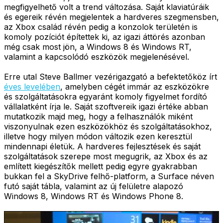
megfigyelhető volt a trend változása. Saját klaviatúráik
és egereik révén megjelentek a hardveres szegmensben,
az Xbox család révén pedig a konzolok területén is
komoly pozíciót építettek ki, az igazi áttörés azonban
még csak most jön, a Windows 8 és Windows RT,
valamint a kapcsolódó eszközök megjelenésével.
Erre utal Steve Ballmer vezérigazgató a befektetőköz írt
éves levelében
, amelyben cégét immár az eszközökre
és szolgáltatásokra egyaránt komoly figyelmet fordító
vállalatként írja le. Saját szoftvereik igazi értéke abban
mutatkozik majd meg, hogy a felhasználók miként
viszonyulnak ezen eszközökhöz és szolgáltatásokhoz,
illetve hogy milyen módon változik ezen keresztül
mindennapi életük. A hardveres fejlesztések és saját
szolgáltatások szerepe most megugrik, az Xbox és az
említett kiegészítők mellett pedig egyre gyakrabban
bukkan fel a SkyDrive felhő-platform, a Surface néven
futó saját tábla, valamint az új felületre alapozó
Windows 8, Windows RT és Windows Phone 8.