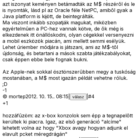
azt iszonyat keményen betámadták az M$ részérõl és le
is nyomták, lásd pl az Oracle féle NetPC, amibõl gyak a
Java platform is kijött, de beintegrálták.
Ma viszont inkább szopatják magukat, miközben
egyértelmûen a PC-hez vannak kötve, de õk még is
elkezdenek itt önállóskodni, olyan cégekkel versenyezni
a mobil eszközök piacán, ami mellett semmi esélyük.
Lehet úriember módjára is játszani, ami az M$-tõl
újdonság, és betartani a mások szabta játékzabályokat,
csak éppen ebbe bele fognak bukni.
Az Apple-nek sokkal ösztönszerûbben megy a tuskóság
mostanában, a M$ most igazán példát vehetne róluk.
;D
-
1
©
mortep
2012. 10. 15.
.
08:15
|
|
#
4
válasz
+1
hozzáfûzöm: az x-box konzolok sem épp a tegnapelõtt
kerültek ki piacra. Igaz, az elsõ generáció "alcíme"
lehetett volna az hogy "Xbox avagy hogyan adjunk el
elavult pcket méregdrágán"