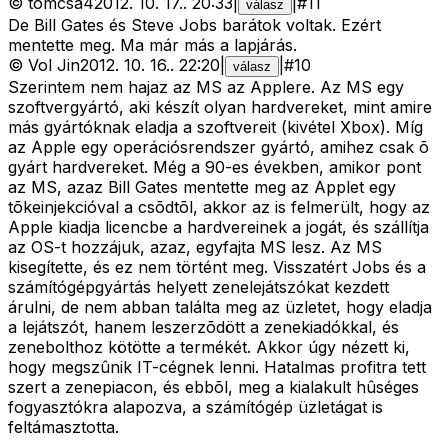
©
tomcsa4
2012. 10. 17.
.
20:33
|
|
#
11
válasz
De Bill Gates és Steve Jobs barátok voltak. Ezért
mentette meg. Ma már más a lapjárás.
©
Vol Jin
2012. 10. 16.
.
22:20
|
|
#
10
válasz
Szerintem nem hajaz az MS az Applere. Az MS egy
szoftvergyártó, aki készít olyan hardvereket, mint amire
más gyártóknak eladja a szoftvereit (kivétel Xbox). Míg
az Apple egy operációsrendszer gyártó, amihez csak õ
gyárt hardvereket. Még a 90-es években, amikor pont
az MS, azaz Bill Gates mentette meg az Applet egy
tõkeinjekcióval a csõdtõl, akkor az is felmerült, hogy az
Apple kiadja licencbe a hardvereinek a jogát, és szállítja
az OS-t hozzájuk, azaz, egyfajta MS lesz. Az MS
kisegítette, és ez nem történt meg. Visszatért Jobs és a
számítógépgyártás helyett zenelejátszókat kezdett
árulni, de nem abban találta meg az üzletet, hogy eladja
a lejátszót, hanem leszerzõdött a zenekiadókkal, és
zenebolthoz kötötte a termékét. Akkor úgy nézett ki,
hogy megszûnik IT-cégnek lenni. Hatalmas profitra tett
szert a zenepiacon, és ebbõl, meg a kialakult hûséges
fogyasztókra alapozva, a számítógép üzletágat is
feltámasztotta.