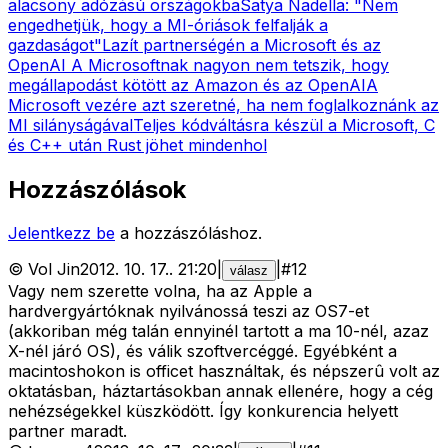
alacsony adózású országokba
Satya Nadella: "Nem
engedhetjük, hogy a MI-óriások felfalják a
gazdaságot"
Lazít partnerségén a Microsoft és az
OpenAI
A Microsoftnak nagyon nem tetszik, hogy
megállapodást kötött az Amazon és az OpenAI
A
Microsoft vezére azt szeretné, ha nem foglalkoznánk az
MI silányságával
Teljes kódváltásra készül a Microsoft, C
és C++ után Rust jöhet mindenhol
Hozzászólások
Jelentkezz be
a hozzászóláshoz.
©
Vol Jin
2012. 10. 17.
.
21:20
|
|
#
12
válasz
Vagy nem szerette volna, ha az Apple a
hardvergyártóknak nyilvánossá teszi az OS7-et
(akkoriban még talán ennyinél tartott a ma 10-nél, azaz
X-nél járó OS), és válik szoftvercéggé. Egyébként a
macintoshokon is officet használtak, és népszerû volt az
oktatásban, háztartásokban annak ellenére, hogy a cég
nehézségekkel küszködött. Így konkurencia helyett
partner maradt.