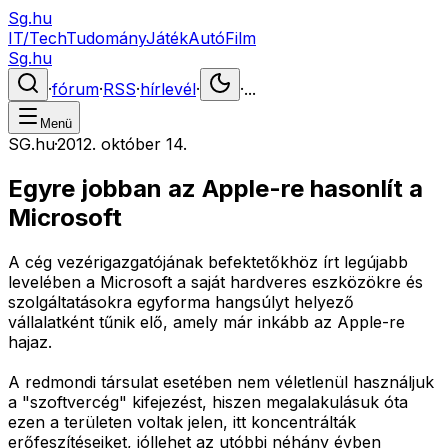
Sg.hu
IT/Tech
Tudomány
Játék
Autó
Film
Sg.hu
·
fórum
·
RSS
·
hírlevél
·
·
...
Menü
SG.hu
·
2012. október 14.
Egyre jobban az Apple-re hasonlít a
Microsoft
A cég vezérigazgatójának befektetőkhöz írt legújabb
levelében a Microsoft a saját hardveres eszközökre és
szolgáltatásokra egyforma hangsúlyt helyező
vállalatként tűnik elő, amely már inkább az Apple-re
hajaz.
A redmondi társulat esetében nem véletlenül használjuk
a "szoftvercég" kifejezést, hiszen megalakulásuk óta
ezen a területen voltak jelen, itt koncentrálták
erőfeszítéseiket, jóllehet az utóbbi néhány évben