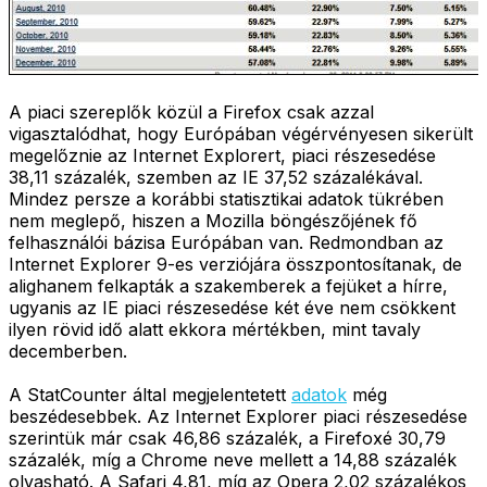
A piaci szereplők közül a Firefox csak azzal
vigasztalódhat, hogy Európában végérvényesen sikerült
megelőznie az Internet Explorert, piaci részesedése
38,11 százalék, szemben az IE 37,52 százalékával.
Mindez persze a korábbi statisztikai adatok tükrében
nem meglepő, hiszen a Mozilla böngészőjének fő
felhasználói bázisa Európában van. Redmondban az
Internet Explorer 9-es verziójára összpontosítanak, de
alighanem felkapták a szakemberek a fejüket a hírre,
ugyanis az IE piaci részesedése két éve nem csökkent
ilyen rövid idő alatt ekkora mértékben, mint tavaly
decemberben.
A StatCounter által megjelentetett
adatok
még
beszédesebbek. Az Internet Explorer piaci részesedése
szerintük már csak 46,86 százalék, a Firefoxé 30,79
százalék, míg a Chrome neve mellett a 14,88 százalék
olvasható. A Safari 4,81, míg az Opera 2,02 százalékos