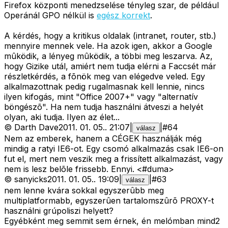
Firefox központi menedzselése tényleg szar, de például
Operánál GPO nélkül is
egész korrekt
.
A kérdés, hogy a kritikus oldalak (intranet, router, stb.)
mennyire mennek vele. Ha azok igen, akkor a Google
mûködik, a lényeg mûködik, a többi meg leszarva. Az,
hogy Gizike utál, amiért nem tudja elérni a Faccsét már
részletkérdés, a fõnök meg van elégedve veled. Egy
alkalmazottnak pedig rugalmasnak kell lennie, nincs
ilyen kifogás, mint "Office 2007+" vagy "alternatív
böngészõ". Ha nem tudja használni átveszi a helyét
olyan, aki tudja. Ilyen az élet...
©
Darth Dave
2011. 01. 05.
.
21:07
|
|
#
64
válasz
Nem az emberek, hanem a CÉGEK használják még
mindig a ratyi IE6-ot. Egy csomó alkalmazás csak IE6-on
fut el, mert nem veszik meg a frissített alkalmazást, vagy
nem is lesz belõle frissebb. Ennyi. <#duma>
©
sanyicks
2011. 01. 05.
.
19:09
|
|
#
63
válasz
nem lenne kvára sokkal egyszerûbb meg
multiplatformabb, egyszerûen tartalomszûrõ PROXY-t
használni grúpoliszi helyett?
Egyébként meg semmit sem érnek, én melómban mind2