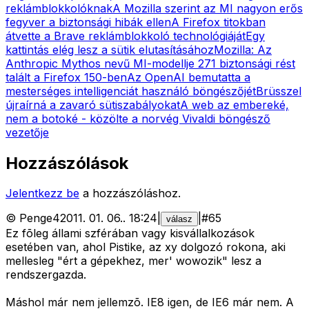
reklámblokkolóknak
A Mozilla szerint az MI nagyon erős
fegyver a biztonsági hibák ellen
A Firefox titokban
átvette a Brave reklámblokkoló technológiáját
Egy
kattintás elég lesz a sütik elutasításához
Mozilla: Az
Anthropic Mythos nevű MI-modellje 271 biztonsági rést
talált a Firefox 150-ben
Az OpenAI bemutatta a
mesterséges intelligenciát használó böngészőjét
Brüsszel
újraírná a zavaró sütiszabályokat
A web az embereké,
nem a botoké - közölte a norvég Vivaldi böngésző
vezetője
Hozzászólások
Jelentkezz be
a hozzászóláshoz.
©
Penge4
2011. 01. 06.
.
18:24
|
|
#
65
válasz
Ez fõleg állami szférában vagy kisvállalkozások
esetében van, ahol Pistike, az xy dolgozó rokona, aki
mellesleg "ért a gépekhez, mer' wowozik" lesz a
rendszergazda.
Máshol már nem jellemzõ. IE8 igen, de IE6 már nem. A