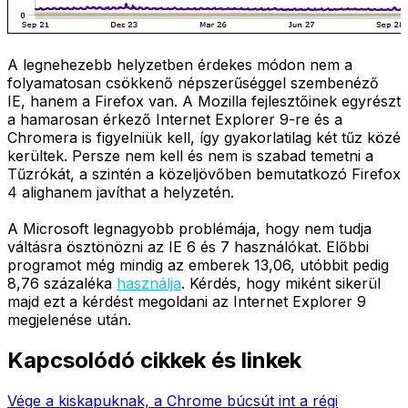
A legnehezebb helyzetben érdekes módon nem a
folyamatosan csökkenő népszerűséggel szembenéző
IE, hanem a Firefox van. A Mozilla fejlesztőinek egyrészt
a hamarosan érkező Internet Explorer 9-re és a
Chromera is figyelniük kell, így gyakorlatilag két tűz közé
kerültek. Persze nem kell és nem is szabad temetni a
Tűzrókát, a szintén a közeljövőben bemutatkozó Firefox
4 alighanem javíthat a helyzetén.
A Microsoft legnagyobb problémája, hogy nem tudja
váltásra ösztönözni az IE 6 és 7 használókat. Előbbi
programot még mindig az emberek 13,06, utóbbit pedig
8,76 százaléka
használja
. Kérdés, hogy miként sikerül
majd ezt a kérdést megoldani az Internet Explorer 9
megjelenése után.
Kapcsolódó cikkek és linkek
Vége a kiskapuknak, a Chrome búcsút int a régi