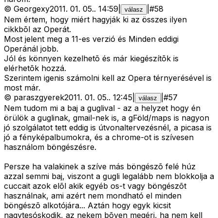
©
Georgexy
2011. 01. 05.
.
14:59
|
|
#
58
válasz
Nem értem, hogy miért hagyják ki az összes ilyen
cikkbõl az Operát.
Most jelent meg a 11-es verzió és Minden eddigi
Operánál jobb.
Jól és könnyen kezelhetõ és már kiegészítõk is
elérhetõk hozzá.
Szerintem igenis számolni kell az Opera térnyerésével is
most már.
©
paraszgyerek
2011. 01. 05.
.
12:45
|
|
#
57
válasz
Nem tudom mi a baj a guglival - az a helyzet hogy én
örülök a guglinak, gmail-nek is, a gFöld/maps is nagyon
jó szolgálatot tett eddig is útvonaltervezésnél, a picasa is
jó a fényképalbumokra, és a chrome-ot is szívesen
használom böngészésre.
Persze ha valakinek a szíve más böngészõ felé húz
azzal semmi baj, viszont a gugli legalább nem blokkolja a
cuccait azok elõl akik egyéb os-t vagy böngészõt
használnak, ami azért nem mondható el minden
böngészõ alkotójára... Aztán hogy egyk kicsit
nagytesóskodik, az nekem bõven megéri, ha nem kell