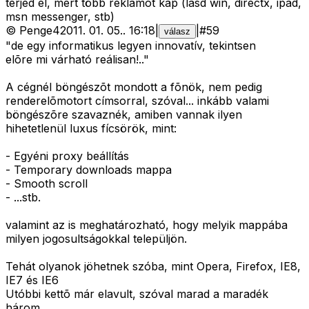
terjed el, mert több reklámot kap (lásd win, directx, ipad,
msn messenger, stb)
©
Penge4
2011. 01. 05.
.
16:18
|
|
#
59
válasz
"de egy informatikus legyen innovatív, tekintsen
elõre mi várható reálisan!.."
A cégnél böngészõt mondott a fõnök, nem pedig
renderelõmotort címsorral, szóval... inkább valami
böngészõre szavaznék, amiben vannak ilyen
hihetetlenül luxus fícsörök, mint:
- Egyéni proxy beállítás
- Temporary downloads mappa
- Smooth scroll
- ...stb.
valamint az is meghatározható, hogy melyik mappába
milyen jogosultságokkal települjön.
Tehát olyanok jöhetnek szóba, mint Opera, Firefox, IE8,
IE7 és IE6
Utóbbi kettõ már elavult, szóval marad a maradék
három.