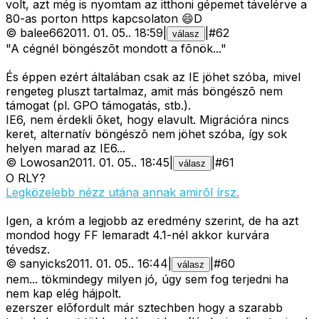
volt, azt még is nyomtam az itthoni gépemet távelérve a
80-as porton https kapcsolaton 😄D
©
balee66
2011. 01. 05.
.
18:59
|
|
#
62
válasz
"A cégnél böngészõt mondott a fõnök..."
És éppen ezért általában csak az IE jöhet szóba, mivel
rengeteg pluszt tartalmaz, amit más böngészõ nem
támogat (pl. GPO támogatás, stb.).
IE6, nem érdekli õket, hogy elavult. Migrációra nincs
keret, alternatív böngészõ nem jöhet szóba, így sok
helyen marad az IE6...
©
Lowosan
2011. 01. 05.
.
18:45
|
|
#
61
válasz
O RLY?
Legközelebb nézz utána annak amirõl írsz.
Igen, a króm a legjobb az eredmény szerint, de ha azt
mondod hogy FF lemaradt 4.1-nél akkor kurvára
tévedsz.
©
sanyicks
2011. 01. 05.
.
16:44
|
|
#
60
válasz
nem... tökmindegy milyen jó, úgy sem fog terjedni ha
nem kap elég hájpolt.
ezerszer elõfordult már sztechben hogy a szarabb