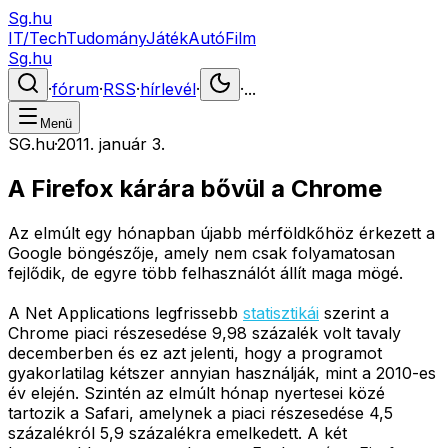
Sg.hu
IT/Tech
Tudomány
Játék
Autó
Film
Sg.hu
·
fórum
·
RSS
·
hírlevél
·
·
...
Menü
SG.hu
·
2011. január 3.
A Firefox kárára bővül a Chrome
Az elmúlt egy hónapban újabb mérföldkőhöz érkezett a
Google böngészője, amely nem csak folyamatosan
fejlődik, de egyre több felhasználót állít maga mögé.
A Net Applications legfrissebb
statisztikái
szerint a
Chrome piaci részesedése 9,98 százalék volt tavaly
decemberben és ez azt jelenti, hogy a programot
gyakorlatilag kétszer annyian használják, mint a 2010-es
év elején. Szintén az elmúlt hónap nyertesei közé
tartozik a Safari, amelynek a piaci részesedése 4,5
százalékról 5,9 százalékra emelkedett. A két