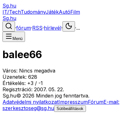
Sg.hu
IT/Tech
Tudomány
Játék
Autó
Film
Sg.hu
·
fórum
·
RSS
·
hírlevél
·
·
...
Menü
balee66
Város:
Nincs megadva
Üzenetek:
628
Értékelés:
+
3
/
-
1
Regisztráció:
2007. 05. 22.
Sg
.hu
©
2026
Minden jog fenntartva.
Adatvédelmi nyilatkozat
Impresszum
Fórum
E-mail:
szerkesztoseg@sg.hu
Sütibeállítások