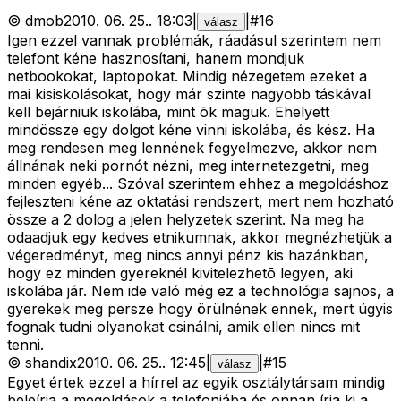
©
dmob
2010. 06. 25.
.
18:03
|
|
#
16
válasz
Igen ezzel vannak problémák, ráadásul szerintem nem
telefont kéne hasznosítani, hanem mondjuk
netbookokat, laptopokat. Mindig nézegetem ezeket a
mai kisiskolásokat, hogy már szinte nagyobb táskával
kell bejárniuk iskolába, mint õk maguk. Ehelyett
mindössze egy dolgot kéne vinni iskolába, és kész. Ha
meg rendesen meg lennének fegyelmezve, akkor nem
állnának neki pornót nézni, meg internetezgetni, meg
minden egyéb... Szóval szerintem ehhez a megoldáshoz
fejleszteni kéne az oktatási rendszert, mert nem hozható
össze a 2 dolog a jelen helyzetek szerint. Na meg ha
odaadjuk egy kedves etnikumnak, akkor megnézhetjük a
végeredményt, meg nincs annyi pénz kis hazánkban,
hogy ez minden gyereknél kivitelezhetõ legyen, aki
iskolába jár. Nem ide való még ez a technológia sajnos, a
gyerekek meg persze hogy örülnének ennek, mert úgyis
fognak tudni olyanokat csinálni, amik ellen nincs mit
tenni.
©
shandix
2010. 06. 25.
.
12:45
|
|
#
15
válasz
Egyet értek ezzel a hírrel az egyik osztálytársam mindig
beleírja a megoldások a telefonjába és onnan írja ki a