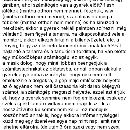
gimiben, ahol számítógép van a gyerek elõtt? flash
játékok (mintha otthon nem menne), fészbúk, wiw
(mintha otthon nem menne), szanalmas.hu meg a
többiek (mintha otthon nem menne) és ha kihúzod a
netkábelt, akkor a gyerek nekiáll paintben színezni. még
véletlenül sem figyel a tanárra. ha kikapcsoltatod vele a
monitort, akkor elkezdi firkálni a billentyûzetet, etc. a
lényeg, hogy az elérhetõ koncentrációjának kb 5%-át
hajlandó a tanárra és a tanulásra fordítani, ha van elõtte
egy mûködõképes számítógép. ez az egyik.
a másik dolog, hogy minél jobban beengedjük a
számítástechnikát az oktatásba, annál jobban alakul a
gyerek agya abba az irányba, hogy neki nem kell
emlékeznie a dolgokra, a gép majd emlékszik helyette.
az õ agyának nem kell összeadnia két darab kétjegyû
számot, a számítógép megteszi helyette. ezzel azt érjük
el, hogy a gyerek semmire nem fog emlékezni. csak egy
széles spektrumú rövidtávú memóriája lesz, de a
hosszútávúba kb semmi nem kerül. ez mondjuk
köszönhetõ annak is, hogy akkora infómennyiséggel
küzd meg egy tizenéves agya nap mint nap, amit nem
lehetne eltárolni. (délután 3 óra szexi vagy nem szexi,