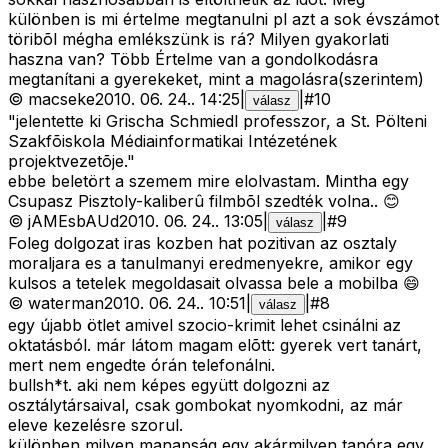
különben is mi értelme megtanulni pl azt a sok évszámot
töribõl mégha emlékszünk is rá? Milyen gyakorlati
haszna van? Több Értelme van a gondolkodásra
megtanítani a gyerekeket, mint a magolásra(szerintem)
©
macseke
2010. 06. 24.
.
14:25
|
|
#
10
válasz
"jelentette ki Grischa Schmiedl professzor, a St. Pölteni
Szakfõiskola Médiainformatikai Intézetének
projektvezetõje."
ebbe beletört a szemem mire elolvastam. Mintha egy
Csupasz Pisztoly-kaliberû filmbõl szedték volna.. 😊
©
jAMEsbAUd
2010. 06. 24.
.
13:05
|
|
#
9
válasz
Foleg dolgozat iras kozben hat pozitivan az osztaly
moraljara es a tanulmanyi eredmenyekre, amikor egy
kulsos a tetelek megoldasait olvassa bele a mobilba 😄
©
waterman
2010. 06. 24.
.
10:51
|
|
#
8
válasz
egy újabb ötlet amivel szocio-krimit lehet csinálni az
oktatásból. már látom magam elõtt: gyerek vert tanárt,
mert nem engedte órán telefonálni.
bullsh*t. aki nem képes együtt dolgozni az
osztálytársaival, csak gombokat nyomkodni, az már
eleve kezelésre szorul.
különben milyen manapság egy akármilyen tanóra egy