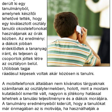
derült ki egy
tanulmányból,
amelynek készítői
lehetővé tették, hogy
egy kiválasztott osztály
tanulói okostelefonokat
használjanak az órák
közben. Az eredmény:
a diákok jobban
érdeklődtek a tananyag
iránt, és teljesen új
csoportok jöttek létre
az osztályon belül.
Utóbbiak tagjai
ráadásul képesek voltak akár közösen is tanulni.
A mobiltelefonok általában nem kívánatos tárgyaknak
számítanak az osztálytermekben, holott, mint a mostani
kutatásból ismertté vált, nagyon is jótékony hatással
lehetnek a tanulási teljesítményre és a diákok moráljára.
A tanulmány eredményeiből kiderült, hogy a tanulókat
már önmagában az is motiválja, ha használhatják a