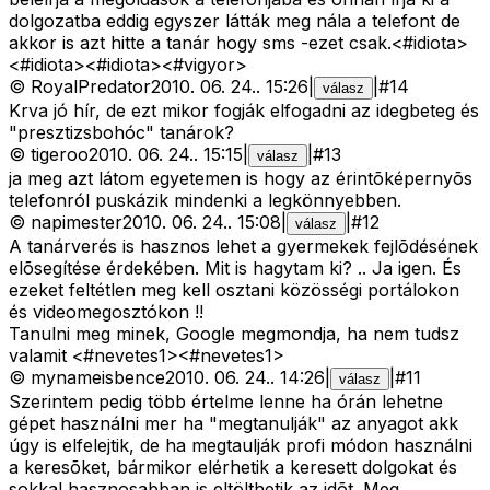
dolgozatba eddig egyszer látták meg nála a telefont de
akkor is azt hitte a tanár hogy sms -ezet csak.<#idiota>
<#idiota>
<#idiota>
<#vigyor>
©
RoyalPredator
2010. 06. 24.
.
15:26
|
|
#
14
válasz
Krva jó hír, de ezt mikor fogják elfogadni az idegbeteg és
"presztizsbohóc" tanárok?
©
tigeroo
2010. 06. 24.
.
15:15
|
|
#
13
válasz
ja meg azt látom egyetemen is hogy az érintõképernyõs
telefonról puskázik mindenki a legkönnyebben.
©
napimester
2010. 06. 24.
.
15:08
|
|
#
12
válasz
A tanárverés is hasznos lehet a gyermekek fejlõdésének
elõsegítése érdekében. Mit is hagytam ki? .. Ja igen. És
ezeket feltétlen meg kell osztani közösségi portálokon
és videomegosztókon !!
Tanulni meg minek, Google megmondja, ha nem tudsz
valamit <#nevetes1>
<#nevetes1>
©
mynameisbence
2010. 06. 24.
.
14:26
|
|
#
11
válasz
Szerintem pedig több értelme lenne ha órán lehetne
gépet használni mer ha "megtanulják" az anyagot akk
úgy is elfelejtik, de ha megtaulják profi módon használni
a keresõket, bármikor elérhetik a keresett dolgokat és
sokkal hasznosabban is eltölthetik az idõt. Meg