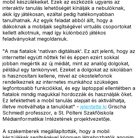
mobil készülékeiket. Ezek az eszközök ugyanis az
interaktív tanulás lehetőségét kínálják a nebulóknak,
akik így játékosan, ezáltal pedig hatékonyabban
tanulhatnak. Az egyik feladat abból állt, hogy a
diákoknak a mobiljaik segítségével virtuális csoportokat
kellett alkotniuk, majd így különböző játékos
feladványokat megoldaniuk.
"A mai fiatalok 'natívan digitálisak'. Ez azt jelenti, hogy az
internettel együtt nőttek fel és éppen ezért sokkal
jobban megértik az új médiát, mint az analóg dolgokat,
például egy tankönyvet. Ezeket a dolgokat az iskolában
is hasznosítani kellene, mivel az okostelefonok
rendelkeznek az internetes munkához szükséges
legfontosabb funkciókkal, és egy laptoppal ellentétben a
fiatalok mindig magukkal hordozzák és használják őket.
Ez lefektetheti a mobil tanulás alapjait és aktiválhatja,
illetve motiválhatja a tanulókat" -
jelentette ki
Grischa
Schmiedl professzor, a St. Pölteni Szakfőiskola
Médiainformatikai Intézetének projektvezetője.
A szakemberek megállapították, hogy a mobil
készülékek segítségével könnyen létrehozhatók anonim