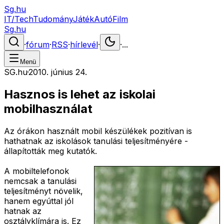
Sg.hu
IT/Tech
Tudomány
Játék
Autó
Film
Sg.hu
·
fórum
·
RSS
·
hírlevél
·
·
...
Menü
SG.hu
·
2010. június 24.
Hasznos is lehet az iskolai
mobilhasználat
Az órákon használt mobil készülékek pozitívan is
hathatnak az iskolások tanulási teljesítményére -
állapították meg kutatók.
A mobiltelefonok
nemcsak a tanulási
teljesítményt növelik,
hanem egyúttal jól
hatnak az
osztályklímára is. Ez