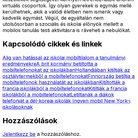
virtuális csoportok. Így olyan gyerekek is egymás mellé
kerülhetnek, akik a valódi életben nem ismerik vagy
kedvelik egymást. Végül, de egyáltalán nem
utolsósorban a szociális és iskolai előnyök mellett a
mobilos tanulás testi aktivitásra is ráveheti a nebulókat.
Kapcsolódó cikkek és linkek
Alig van hatással az iskolai mobiltilalom a tanulmányi
eredményekre
A brit kormány betiltotta a
mobiltelefonokat az iskolákban
Hollandiában kitiltják az
osztálytermekből a mobiltelefonokat
Finnország betiltja a
mobiltelefonok használatát az iskolákban
Kitiltották a
francia iskolákból a mobiltelefonokat
Kitiltják a francia
iskolákból a mobiltelefonokat
Letiltanák a diákok
telefonját a dél-koreai iskolák
Ingyen mobil New York-i
iskolásoknak
Hozzászólások
Jelentkezz be
a hozzászóláshoz.