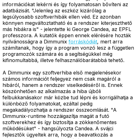
információkat lekérni és így folyamatosan bővíteni az
adatbázisát. "Jelenleg az eszköz kizárólag a
legsúlyosabb szoftverhibák ellen véd. Ez azonban
könnyen megváltoztatható és a rendszer kiterjeszthető
más hibákra is" - jelentette ki George Candea, az EPFL
professzora. A kutatók éppen ennek elérésére hozták
nyilvánosságra a Dimmunix
forráskódját
, mert arra
számítanak, hogy így a program vonzó lesz a független
programozók számára és a segítségükkel még
kifinomultabbá, illetve felhasználóbarátabbá tehető.
A Dimmunix egy szoftverhiba első megjelenésekor
számos információt feljegyez nem csak magáról a
hibáról, hanem a rendszer viselkedéséről is. Ennek
köszönhetően az alkalmazás a hiba újbóli
felbukkanásakor már közbe tud lépni és korrigálhatja a
különböző folyamatokat, ezáltal pedig
megakadályozhatja a rendszer összeomlását. "A
Dimmunix-runtime hozzáigazítja magát a futó
szoftverekhez és így biztosítja a zökkenőmentes
működésüket" - hangsúlyozta Candea. A svájci
fejlesztők ügyeltek arra, hogy a beavatkozás a