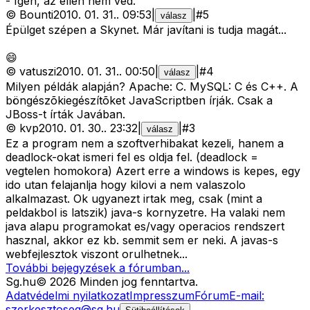
- Igen, az ellen nem véd.
©
Bounti
2010. 01. 31.
.
09:53
|
|
#
5
válasz
Épülget szépen a Skynet. Már javítani is tudja magát...
😄
©
vatuszi
2010. 01. 31.
.
00:50
|
|
#
4
válasz
Milyen példák alapján? Apache: C. MySQL: C és C++. A
böngészõkiegészítõket JavaScriptben írják. Csak a
JBoss-t írták Javában.
©
kvp
2010. 01. 30.
.
23:32
|
|
#
3
válasz
Ez a program nem a szoftverhibakat kezeli, hanem a
deadlock-okat ismeri fel es oldja fel. (deadlock =
vegtelen homokora) Azert erre a windows is kepes, egy
ido utan felajanlja hogy kilovi a nem valaszolo
alkalmazast. Ok ugyanezt irtak meg, csak (mint a
peldakbol is latszik) java-s kornyzetre. Ha valaki nem
java alapu programokat es/vagy operacios rendszert
hasznal, akkor ez kb. semmit sem er neki. A javas-s
webfejlesztok viszont orulhetnek...
További bejegyzések a fórumban...
Sg
.hu
©
2026
Minden jog fenntartva.
Adatvédelmi nyilatkozat
Impresszum
Fórum
E-mail:
szerkesztoseg@sg.hu