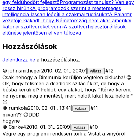
egy feldühödött fejlesztő
Programozást tanulsz? Van egy
rossz hírünk
A programozók szerint a mesterséges
intelligencia lassan leépíti a szakmai tudásukat
A Palantir
vezetője kiakadt, hogy Németország nem akar amerikai
katonai szoftvereket venni
A szoftverfejlesztői állások
eltűnése jelentősen el van túlozva
Hozzászólások
Jelentkezz be
a hozzászóláshoz.
©
johnsmitheger
2010. 02. 01.
.
20:07
|
|
#
12
válasz
Csak nehogy a Dimmunix kerüljön végtelen ciklusba! 😊
Ok, hogy felismeri a deadlock szitációklat, de hogy a
búsba kerüli el? Feldob egy alakot, hogy "Kérve kérem,
ne nyomja meg a mentést, mert halott lakat lesz belõle!"
😄
©
rumkola
2010. 02. 01.
.
13:41
|
|
#
11
válasz
mivan?? 😄DDD
hogyne
©
Csirke4
2010. 01. 31.
.
20:09
|
|
#
10
válasz
Végre egy progi ami rendesen törli a Vistát a vinyóról.