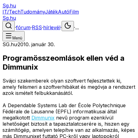
Sg.hu
IT/Tech
Tudomány
Játék
Autó
Film
Sg.hu
·
fórum
·
RSS
·
hírlevél
·
·
...
Menü
SG.hu
·
2010. január 30.
Programösszeomlások ellen véd a
Dimmunix
Svájci szakemberek olyan szoftvert fejlesztettek ki,
amely felismeri a szoftverhibákat és megóvja a rendszert
azok ismételt felbukkanásától.
A Dependable Systems Lab der École Polytechnique
Fédérale de Lausanne (EPFL) informatikusai által
megalkotott
Dimmunix
nevű program ezenkívül
lehetőséget biztosít a tapasztalatcserére is, hiszen egy
számítógép, amelyen telepítve van az alkalmazás, képes
más Dimmunixet futtató PC-kről vagy laptopokról