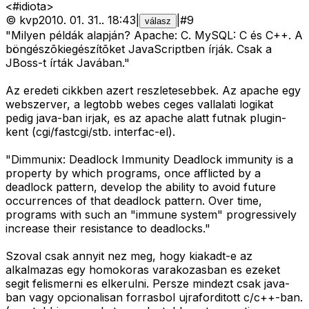
<#idiota>
©
kvp
2010. 01. 31.
.
18:43
|
|
#
9
válasz
"Milyen példák alapján? Apache: C. MySQL: C és C++. A
böngészõkiegészítõket JavaScriptben írják. Csak a
JBoss-t írták Javában."
Az eredeti cikkben azert reszletesebbek. Az apache egy
webszerver, a legtobb webes ceges vallalati logikat
pedig java-ban irjak, es az apache alatt futnak plugin-
kent (cgi/fastcgi/stb. interfac-el).
"Dimmunix: Deadlock Immunity Deadlock immunity is a
property by which programs, once afflicted by a
deadlock pattern, develop the ability to avoid future
occurrences of that deadlock pattern. Over time,
programs with such an "immune system" progressively
increase their resistance to deadlocks."
Szoval csak annyit nez meg, hogy kiakadt-e az
alkalmazas egy homokoras varakozasban es ezeket
segit felismerni es elkerulni. Persze mindezt csak java-
ban vagy opcionalisan forrasbol ujraforditott c/c++-ban.