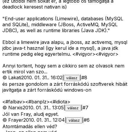
(ez utobbi nem sokat er, a legtobb os tamogatja a
deadlock keresest nativan is)
"End-user applications (Limewire), databases (MySQL
and SQLite), middleware (JBoss, ActiveMQ, MySQL
JDBC), as well as runtime libraries (Java JDK)."
Ebbol a limewire java alapu, a jboss, az activemq, mysql
jdbc java-t hasznal (igy kerul ide a mysql), a java jdk
runtime pedig eleg egyertelmu. <#vigyor>
<#vigyor>
Annyi tortent, hogy sem a cikkiro sem az olvasok nem
ertik mirol van szo...
©
Lakati
2010. 01. 31.
.
16:02
|
|
#
8
válasz
és persze gondolom a zárt forráskódú szoftverek hibáit
javítgatja a zárt forráskódú windows-on
<#falbav>
<#banplz>
<#idiota>
©
Narxis
2010. 01. 31.
.
13:05
|
|
#
7
válasz
Jól van Fray, aludj egyet.
©
Frayer
2010. 01. 31.
.
12:04
|
|
#
6
válasz
Atomtámadás ellen véd?