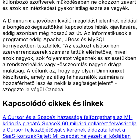
különböző szoftverek működésében ne okozzon zavart
és azok az intézkedést gyakorlatilag észre se vegyék.
A Dimmunix a jövőben kiváló megoldást jelenthet például
a böngészőkiegészítőkkel kapcsolatos hibák kijavítására,
addig azonban még hosszú az út. Az informatikusok a
programot eddig Apache, JBoss és MySQL
környezetben tesztelték. "Az eszközt elsősorban
szerverrendszerek számára tettük elérhetővé, mivel
azok nagyok, sok folyamatot végeznek és az esetükben
a rendszerleállás vagy -összeomlás nagyon drága
mulatság. A célunk az, hogy egy olyan Dimmunixet
készítsünk, amely az átlag felhasználók számára is
hozzáférhető lesz és nekik is segítséget jelent" -
szögezte le végül Candea.
Kapcsolódó cikkek és linkek
A Cursor és a SpaceX házassága felforgathatja az MI-
kódolás piacát
A SpaceX 60 milliárd dollárért felvásárolja
a Cursor fejlesztőjét
Saját sikerének áldozata lehet a
SaaS-korszak
Rejtett MI csapdát helyezett el kódjában