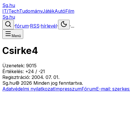
Sg.hu
IT/Tech
Tudomány
Játék
Autó
Film
Sg.hu
·
fórum
·
RSS
·
hírlevél
·
·
...
Menü
Csirke4
Üzenetek:
9015
Értékelés:
+
24
/
-
21
Regisztráció:
2004. 07. 01.
Sg
.hu
©
2026
Minden jog fenntartva.
Adatvédelmi nyilatkozat
Impresszum
Fórum
E-mail:
szerkes