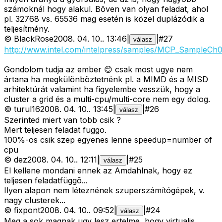
számoknál hogy alakul. Bõven van olyan feladat, ahol
pl. 32768 vs. 65536 mag esetén is közel duplázódik a
teljesítmény.
©
BlackRose
2008. 04. 10.
.
13:46
|
|
#
27
válasz
http://www.intel.com/intelpress/samples/MCP_SampleCh0
Gondolom tudja az ember 😊 csak most ugye nem
ártana ha megkülönböztetnénk pl. a MIMD és a MISD
arhitektúrát valamint ha figyelembe vesszük, hogy a
cluster a grid és a multi-cpu/multi-core nem egy dolog.
©
turul16
2008. 04. 10.
.
13:45
|
|
#
26
válasz
Szerinted miert van tobb csik ?
Mert teljesen feladat fuggo.
100%-os csik szep egyenes lenne speedup=number of
cpu
©
dez
2008. 04. 10.
.
12:11
|
|
#
25
válasz
El kellene mondani ennek az Amdahlnak, hogy ez
teljesen feladatfüggõ...
Ilyen alapon nem léteznének szuperszámítógépek, v.
nagy clusterek...
©
fixpont
2008. 04. 10.
.
09:52
|
|
#
24
válasz
Meg a sok magnak ugy lesz ertelme, hogy virtualis