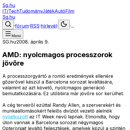
Sg.hu
IT/Tech
Tudomány
Játék
Autó
Film
Sg.hu
·
fórum
·
RSS
·
hírlevél
·
·
...
Menü
SG.hu
·
2008. április 9.
AMD: nyolcmagos processzorok
jövőre
A processzorgyártó a romló eredmények ellenére
gőzerővel készül a Barcelona sorozat leváltására,
valamint az azt követő, nyolcmagos generáció
bemutatkozására. Ez utóbbira már jövőre sor kerülhet.
A cég terveiről ezúttal Randy Allen, a szerverekért és
munkaállomásokért felelős divíziót vezető alelnök
nyilatkozott
az IT Week nevű lapnak. Elmondta, hogy
úton vannak a Barcelona sorozat négymagos
Opteronjait leváltó fejlesztések, amelyek közül a szintén