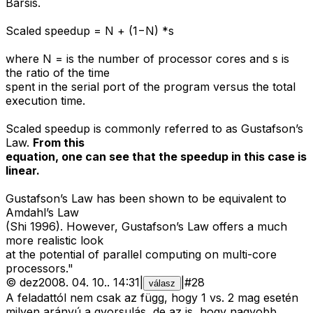
Barsis.
Scaled speedup = N + (1−N) *s
where N = is the number of processor cores and s is
the ratio of the time
spent in the serial port of the program versus the total
execution time.
Scaled speedup is commonly referred to as Gustafson’s
Law.
From this
equation, one can see that the speedup in this case is
linear.
Gustafson’s Law has been shown to be equivalent to
Amdahl’s Law
(Shi 1996). However, Gustafson’s Law offers a much
more realistic look
at the potential of parallel computing on multi-core
processors."
©
dez
2008. 04. 10.
.
14:31
|
|
#
28
válasz
A feladattól nem csak az függ, hogy 1 vs. 2 mag esetén
milyen arányú a gyorsulás, de az is, hogy nagyobb