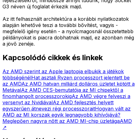
fejlesztésekről, mindössze annyit tudunk, hogy Socket
G3 néven új foglalat érkezik majd.
Az itt felhasznált architektúra a korábbi nyilatkozatok
alapján lehetővé teszi a további bővítést, vagyis -
megfelelő igény esetén - a nyolcmagosnál összetettebb
példányokat is piacra dobhatnak majd, ez azonban még
a jövő zenéje.
Kapcsolódó cikkek és linkek
Az AMD szerint az Apple laptopja elbukik a játékok
többségénél
Hat asztali Ryzen processzort jelentett be
az AMD
Az AMD hatvan milliárd dolláros üzletet kötött a
Metával
Az AMD CES-bemutatója az MI chipektől a
finomhangolt processzorokig
Az AMD végre felveszi a
versenyt az Nvidiával
Az AMD fejlesztés helyett
egyszerűen átnevezi régi processzorait
Hogyan vált az
AMD az MI korszak egyik legnagyobb kihívójává?
Meglepően nagyra nőtt az AMD MI-chip üzletága
AMD
↗