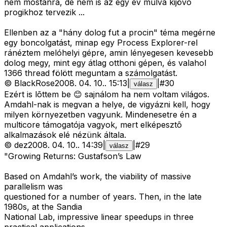
nem mostanra, de nem is az egy év múlva kijövõ
progikhoz tervezik ...
Ellenben az a "hány dolog fut a procin" téma megérne
egy boncolgatást, minap egy Process Explorer-rel
ránéztem melóhelyi gépre, amin lényegesen kevesebb
dolog megy, mint egy átlag otthoni gépen, és valahol
1366 thread fölött meguntam a számolgatást.
©
BlackRose
2008. 04. 10.
.
15:13
|
|
#
30
válasz
Ezért is lõttem be 😊 sajnálom ha nem voltam világos.
Amdahl-nak is megvan a helye, de vigyázni kell, hogy
milyen környezetben vagyunk. Mindenesetre én a
multicore támogatója vagyok, mert elképesztõ
alkalmazások elé nézünk általa.
©
dez
2008. 04. 10.
.
14:39
|
|
#
29
válasz
"Growing Returns: Gustafson’s Law
Based on Amdahl’s work, the viability of massive
parallelism was
questioned for a number of years. Then, in the late
1980s, at the Sandia
National Lab, impressive linear speedups in three