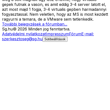
gepek futnak a vason, es amit eddig 3-4 server latott el,
azt most majd 1 fogja, 3-4 virtualis gepben harmadannyi
fogyasztassal. Nem veletlen, hogy az MS is most kezdett
ragyurni a temara, de a VMware sem tetlenkedik.
További bejegyzések a fórumban...
Sg
.hu
©
2026
Minden jog fenntartva.
Adatvédelmi nyilatkozat
Impresszum
Fórum
E-mail:
szerkesztoseg@sg.hu
Sütibeállítások