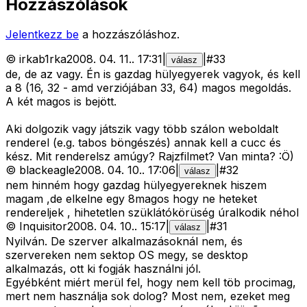
Hozzászólások
Jelentkezz be
a hozzászóláshoz.
©
irkab1rka
2008. 04. 11.
.
17:31
|
|
#
33
válasz
de, de az vagy. Én is gazdag hülyegyerek vagyok, és kell
a 8 (16, 32 - amd verziójában 33, 64) magos megoldás.
A két magos is bejött.
Aki dolgozik vagy játszik vagy több szálon weboldalt
renderel (e.g. tabos böngészés) annak kell a cucc és
kész. Mit renderelsz amúgy? Rajzfilmet? Van minta? :Ö)
©
blackeagle
2008. 04. 10.
.
17:06
|
|
#
32
válasz
nem hinném hogy gazdag hülyegyereknek hiszem
magam ,de elkelne egy 8magos hogy ne heteket
rendereljek , hihetetlen szüklátókörüség úralkodik néhol
©
Inquisitor
2008. 04. 10.
.
15:17
|
|
#
31
válasz
Nyilván. De szerver alkalmazásoknál nem, és
szervereken nem sektop OS megy, se desktop
alkalmazás, ott ki fogják használni jól.
Egyébként miért merül fel, hogy nem kell töb procimag,
mert nem használja sok dolog? Most nem, ezeket meg