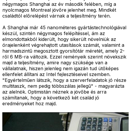
négymagos Shanghai az év második felében, míg a
nyolcmagos Montreal jövőre jelenhet meg. Mindkét
családtól előrelépést várnak a teljesítmény terén.
A Shanghai már 45 nanométeres gyártástechnológiával
készül, szintén négymagos felépítéssel, ám az
elmondottakból kiderült, hogy sikerült növelniük az
órajelenként végrehajtott utasítások számát, valamint a
harmadszintű megosztott gyorsítótár méretét, amely 2-
ről 6 MB-ra változik. Ezzel reményeik szerint növekszik
majd a teljesítmény, amire nagy szüksége van a
vállalatnak, hiszen jelenleg nem igazán tud ütőképes
ellenfelet állítani az Intel fejlesztéseivel szemben.
"Egyértelműen látszik, hogy a szerverfeladatok jó része
multitaszk, nem pedig többszálas jellegű" - magyarázta
az alelnök. Optimistán néznek a jövőbe és arra
számítanak, hogy a következő két család jó
eredményeket hoz majd.