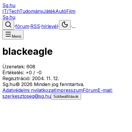
Sg.hu
IT/Tech
Tudomány
Játék
Autó
Film
Sg.hu
·
fórum
·
RSS
·
hírlevél
·
·
...
Menü
blackeagle
Üzenetek:
608
Értékelés:
+
0
/
-
0
Regisztráció:
2004. 11. 12.
Sg
.hu
©
2026
Minden jog fenntartva.
Adatvédelmi nyilatkozat
Impresszum
Fórum
E-mail:
szerkesztoseg@sg.hu
Sütibeállítások