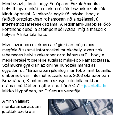
Mindez azt jelenti, hogy Európa és Észak-Amerika
helyett egyre inkább ezek a régiók lesznek az akciók
kiindulópontjai. A változás egyik fő indoka, hogy a
fejlődő országokban rohamosan nő a szélessávú
internethozzáférések száma. A legdinamikusabb fejlődő
kontinens ebből a szempontból Ázsia, míg a második
helyen Afrika található.
Mivel azonban ezekben a régiókban még nincs
megfelelő számú informatikai munkahely, ezért sok
tehetséges helyi szakember arra kényszerül, hogy a
megélhetésért cserébe tudását másképp kamatoztassa.
Számukra gyakran az online bűnözés marad az
egyetlen út. "Brazíliában jelenleg már több mint kétmillió
embernek van internethozzáférése. 2003 óta azonban
Brazíliában, Kínában és a szovjet utódállamokban
drámai mértékben nőtt a kiberbűnözés" -
jelentette ki
Mikko Hyppönen, az F-Secure vezetője.
A finn vállalat
munkatársai azután
jutottak ezekre a