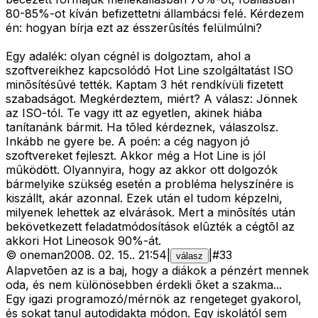
80-85%-ot kíván befizettetni állambácsi felé. Kérdezem
én: hogyan bírja ezt az ésszerûsítés felülmúlni?
Egy adalék: olyan cégnél is dolgoztam, ahol a
szoftvereikhez kapcsolódó Hot Line szolgáltatást ISO
minõsítésûvé tették. Kaptam 3 hét rendkívüli fizetett
szabadságot. Megkérdeztem, miért? A válasz: Jönnek
az ISO-tól. Te vagy itt az egyetlen, akinek hiába
tanítanánk bármit. Ha tõled kérdeznek, válaszolsz.
Inkább ne gyere be. A poén: a cég nagyon jó
szoftvereket fejleszt. Akkor még a Hot Line is jól
mûködött. Olyannyira, hogy az akkor ott dolgozók
bármelyike szükség esetén a probléma helyszínére is
kiszállt, akár azonnal. Ezek után el tudom képzelni,
milyenek lehettek az elvárások. Mert a minõsítés után
bekövetkezett feladatmódosítások elûzték a cégtõl az
akkori Hot Lineosok 90%-át.
©
oneman
2008. 02. 15.
.
21:54
|
|
#
33
válasz
Alapvetõen az is a baj, hogy a diákok a pénzért mennek
oda, és nem különösebben érdekli õket a szakma...
Egy igazi programozó/mérnök az rengeteget gyakorol,
és sokat tanul autodidakta módon. Egy iskolától sem