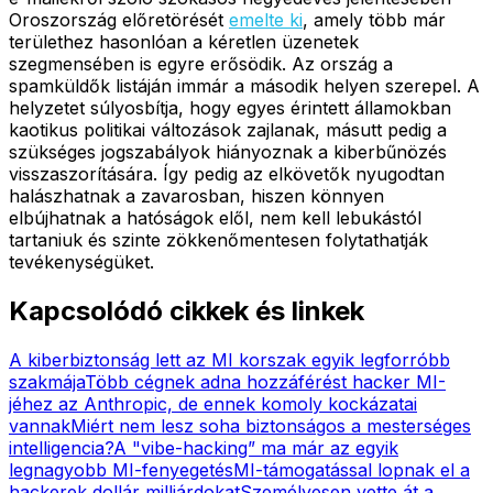
Oroszország előretörését
emelte ki
, amely több már
területhez hasonlóan a kéretlen üzenetek
szegmensében is egyre erősödik. Az ország a
spamküldők listáján immár a második helyen szerepel. A
helyzetet súlyosbítja, hogy egyes érintett államokban
kaotikus politikai változások zajlanak, másutt pedig a
szükséges jogszabályok hiányoznak a kiberbűnözés
visszaszorítására. Így pedig az elkövetők nyugodtan
halászhatnak a zavarosban, hiszen könnyen
elbújhatnak a hatóságok elől, nem kell lebukástól
tartaniuk és szinte zökkenőmentesen folytathatják
tevékenységüket.
Kapcsolódó cikkek és linkek
A kiberbiztonság lett az MI korszak egyik legforróbb
szakmája
Több cégnek adna hozzáférést hacker MI-
jéhez az Anthropic, de ennek komoly kockázatai
vannak
Miért nem lesz soha biztonságos a mesterséges
intelligencia?
A "vibe-hacking” ma már az egyik
legnagyobb MI-fenyegetés
MI-támogatással lopnak el a
hackerek dollár milliárdokat
Személyesen vette át a