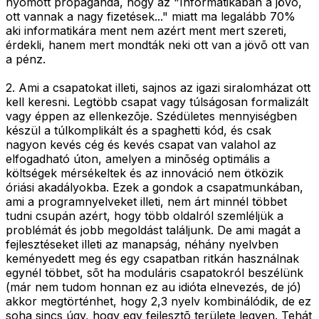
nyomott propaganda, hogy az "Informatikában a jövõ,
ott vannak a nagy fizetések..." miatt ma legalább 70%
aki informatikára ment nem azért ment mert szereti,
érdekli, hanem mert mondták neki ott van a jövõ ott van
a pénz.
2. Ami a csapatokat illeti, sajnos az igazi siralomházat ott
kell keresni. Legtöbb csapat vagy túlságosan formalizált
vagy éppen az ellenkezõje. Szédületes mennyiségben
készül a túlkomplikált és a spaghetti kód, és csak
nagyon kevés cég és kevés csapat van valahol az
elfogadható úton, amelyen a minõség optimális a
költségek mérsékeltek és az innováció nem ötközik
óriási akadályokba. Ezek a gondok a csapatmunkában,
ami a programnyelveket illeti, nem árt minnél többet
tudni csupán azért, hogy több oldalról szemléljük a
problémát és jobb megoldást találjunk. De ami magát a
fejlesztéseket illeti az manapság, néhány nyelvben
keményedett meg és egy csapatban ritkán használnak
egynél többet, sõt ha moduláris csapatokról beszélünk
(már nem tudom honnan ez au idióta elnevezés, de jó)
akkor megtörténhet, hogy 2,3 nyelv kombinálódik, de ez
soha sincs úgy, hogy egy fejlesztõ területe legyen. Tehát