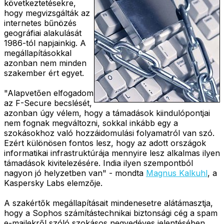
következtetésekre,
hogy megvizsgálták az
internetes bűnözés
geográfiai alakulását
1986-tól napjainkig. A
megállapításokkal
azonban nem minden
szakember ért egyet.
"Alapvetően elfogadom
az F-Secure becslését,
azonban úgy vélem, hogy a támadások kiindulópontjai
nem fognak megváltozni, sokkal inkább egy a
szokásokhoz való hozzáidomulási folyamatról van szó.
Ezért különösen fontos lesz, hogy az adott országok
informatikai infrastruktúrája mennyire lesz alkalmas ilyen
támadások kivitelezésére. India ilyen szempontból
nagyon jó helyzetben van" - mondta
Magnus Kalkuhl
, a
Kaspersky Labs elemzője.
A szakértők megállapításait mindenesetre alátámasztja,
hogy a Sophos számítástechnikai biztonsági cég a spam
e-mailekről szóló szokásos negyedéves jelentésében