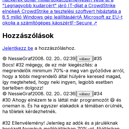
"Legnagyobb kudarcért" járó IT-díjat a CrowdStrike
elnöke
A CrowdStrike a tesztelési szoftvert hibáztatja a
8,5 millió Windows gép leállításáért
A Microsoft az EU-t
okolja a számítógépes káoszért
F-Secure
↗
Hozzászólások
Jelentkezz be
a hozzászóláshoz.
©
NessieGraf
2008. 02. 20.
.
02:39
|
|
#
35
válasz
Bocs! #32 mégegy, de ez már kiegészítés: a
megrendelõk minimum 70%-a meg van gyõzõdve arról,
hogy a többi megrendelõ által hülyére keresed magad,
így megteheted, hogy neki ingyen, legjobb esetben
bartelben dolgozz!
©
NessieGraf
2008. 02. 20.
.
02:36
|
|
#
34
válasz
#30 Ahogy elnézem te is láttál már programozót 😄 és
oneman is. És ha egyszer elakadok a témában örülnék,
ha tõletek kérdezhetnék.
#32 Ellenvélemény! Jelenleg az adók és a járuléknak
becézett formájuk mellékállásban 70%-ot, fõállásban