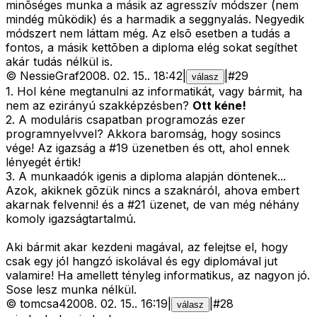
minõséges munka a másik az agresszív módszer (nem
mindég mûködik) és a harmadik a seggnyalás. Negyedik
módszert nem láttam még. Az elsõ esetben a tudás a
fontos, a másik kettõben a diploma elég sokat segíthet
akár tudás nélkül is.
©
NessieGraf
2008. 02. 15.
.
18:42
|
|
#
29
válasz
1.
Hol kéne megtanulni az informatikát, vagy bármit, ha
nem az ezirányú szakképzésben?
Ott kéne!
2. A moduláris csapatban programozás ezer
programnyelvvel? Akkora baromság, hogy sosincs
vége! Az igazság a #19 üzenetben és ott, ahol ennek
lényegét értik!
3.
A munkaadók igenis a diploma alapján döntenek...
Azok, akiknek gõzük nincs a szaknáról, ahova embert
akarnak felvenni! és a #21 üzenet, de van még néhány
komoly igazságtartalmú.
Aki bármit akar kezdeni magával, az felejtse el, hogy
csak egy jól hangzó iskolával és egy diplomával jut
valamire! Ha amellett tényleg informatikus, az nagyon jó.
Sose lesz munka nélkül.
©
tomcsa4
2008. 02. 15.
.
16:19
|
|
#
28
válasz