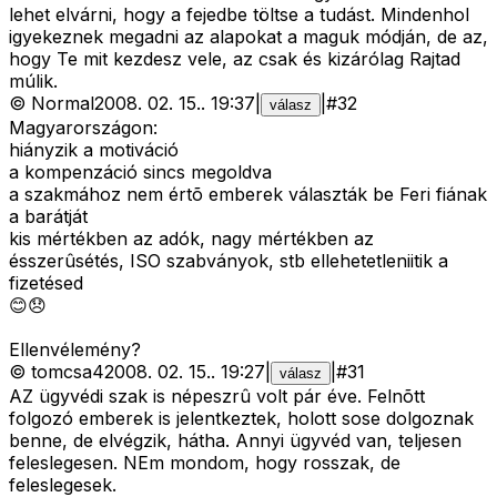
lehet elvárni, hogy a fejedbe töltse a tudást. Mindenhol
igyekeznek megadni az alapokat a maguk módján, de az,
hogy Te mit kezdesz vele, az csak és kizárólag Rajtad
múlik.
©
Normal
2008. 02. 15.
.
19:37
|
|
#
32
válasz
Magyarországon:
hiányzik a motiváció
a kompenzáció sincs megoldva
a szakmához nem értõ emberek választák be Feri fiának
a barátját
kis mértékben az adók, nagy mértékben az
ésszerûsétés, ISO szabványok, stb ellehetetleniitik a
fizetésed
😊😞
Ellenvélemény?
©
tomcsa4
2008. 02. 15.
.
19:27
|
|
#
31
válasz
AZ ügyvédi szak is népeszrû volt pár éve. Felnõtt
folgozó emberek is jelentkeztek, holott sose dolgoznak
benne, de elvégzik, hátha. Annyi ügyvéd van, teljesen
feleslegesen. NEm mondom, hogy rosszak, de
feleslegesek.