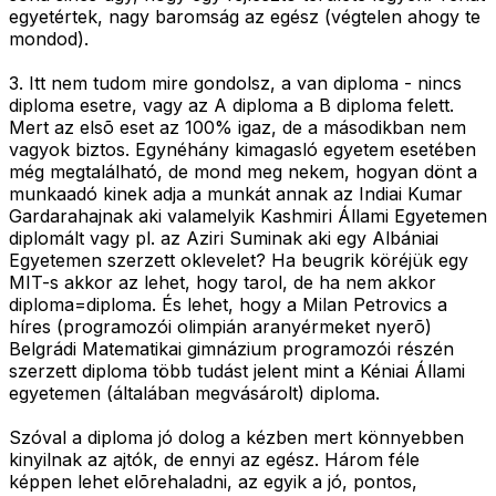
egyetértek, nagy baromság az egész (végtelen ahogy te
mondod).
3. Itt nem tudom mire gondolsz, a van diploma - nincs
diploma esetre, vagy az A diploma a B diploma felett.
Mert az elsõ eset az 100% igaz, de a másodikban nem
vagyok biztos. Egynéhány kimagasló egyetem esetében
még megtalálható, de mond meg nekem, hogyan dönt a
munkaadó kinek adja a munkát annak az Indiai Kumar
Gardarahajnak aki valamelyik Kashmiri Állami Egyetemen
diplomált vagy pl. az Aziri Suminak aki egy Albániai
Egyetemen szerzett oklevelet? Ha beugrik köréjük egy
MIT-s akkor az lehet, hogy tarol, de ha nem akkor
diploma=diploma. És lehet, hogy a Milan Petrovics a
híres (programozói olimpián aranyérmeket nyerõ)
Belgrádi Matematikai gimnázium programozói részén
szerzett diploma több tudást jelent mint a Kéniai Állami
egyetemen (általában megvásárolt) diploma.
Szóval a diploma jó dolog a kézben mert könnyebben
kinyilnak az ajtók, de ennyi az egész. Három féle
képpen lehet elõrehaladni, az egyik a jó, pontos,