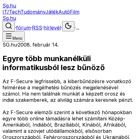
Sg.hu
IT/Tech
Tudomány
Játék
Autó
Film
Sg.hu
·
fórum
·
RSS
·
hírlevél
·
·
...
Menü
SG.hu
·
2008. február 14.
Egyre több munkanélküli
informatikusból lesz bűnöző
Az F-Secure legfrissebb, a kiberbűnözésre vonatkozó
felmérése a megélhetési bűnözés megjelenésével
számol. Ha nem találnak munkát a képzett orosz és
indiai szakemberek, az alvilág számára keresnek pénzt.
Az F-Secure elemzői szerint a következő hónapokban
egyre több online támadásra lehet számítani Közép-
Amerikából, Indiából, Brazíliából, Kínából, Afrikából,
valamint a szovjet utódállamokból, elsősorban
Oroszországból, Fehéroroszországból és Ukrajnából.