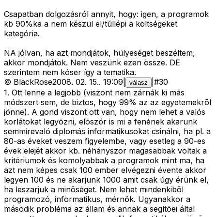
Csapatban dolgozásról annyit, hogy: igen, a programok
kb 90%ka a nem készül el/túllépi a költségeket
kategória.
NA jólvan, ha azt mondjátok, hülyeséget beszéltem,
akkor mondjátok. Nem veszünk ezen össze. DE
szerintem nem kóser így a tematika.
©
BlackRose
2008. 02. 15.
.
19:09
|
|
#
30
válasz
1. Ott lenne a legjobb (viszont nem zárnák ki más
módszert sem, de biztos, hogy 99% az az egyetemekrõl
jönne). A gond viszont ott van, hogy nem lehet a valós
korlátokat legyõzni, elõször is mi a fenének akarunk
semmirevaló diplomás informatikusokat csinálni, ha pl. a
80-as éveket veszem figyelembe, vagy esetleg a 90-es
évek elejét akkor kb. néhányszor magasabbak voltak a
kritériumok és komolyabbak a programok mint ma, ha
azt nem képes csak 100 ember elvégezni évente akkor
legyen 100 és ne akarjunk 1000 amit csak úgy érünk el,
ha leszarjuk a minõséget. Nem lehet mindenkibõl
programozó, informatikus, mérnök. Ugyanakkor a
második probléma az állam és annak a segítõei által