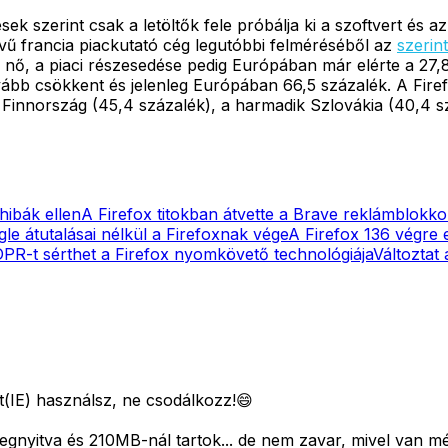
ek szerint csak a letöltők fele próbálja ki a szoftvert és a
vű francia piackutató cég legutóbbi felméréséből az
szerint
nő, a piaci részesedése pedig Európában már elérte a 27,8
ább csökkent és jelenleg Európában 66,5 százalék. A Fire
 Finnország (45,4 százalék), a harmadik Szlovákia (40,4 s
hibák ellen
A Firefox titokban átvette a Brave reklámblokko
le átutalásai nélkül a Firefoxnak vége
A Firefox 136 végre e
PR-t sérthet a Firefox nyomkövető technológiája
Változtat 
rt(IE) használsz, ne csodálkozz!😄
egnyitva és 210MB-nál tartok... de nem zavar, mivel van