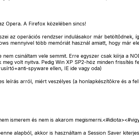
z Opera. A Firefox közelében sincs!
szei az operációs rendzser indulásakor már betöltõdnek, 
s mennyivel több memóriát használ amiatt, hogy már eleve 
de nem csináltam vele semmit. Erre egyszer csak kiírja a NOD
eg volt nyitva. Pedig Win XP SP2-höz minden frissítés fe
usírtó+anti-spyware ellen, IE ide vagy oda)
es leírás arról, miért veszélyes (a honlapkészítõkre és a fe
 nem ismerem és nem is akarom megismerni.<#idiota>
<#vig
 benne alapból, akkor is használtam a Session Saver kiterj