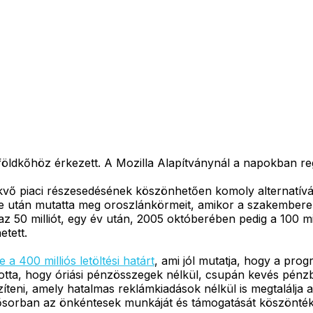
ldkőhöz érkezett. A Mozilla Alapítványnál a napokban regis
ekvő piaci részesedésének köszönhetően komoly alternatívá
tán mutatta meg oroszlánkörmeit, amikor a szakemberek ali
z 50 milliót, egy év után, 2005 októberében pedig a 100 mil
etett.
e a 400 milliós letöltési határt
, ami jól mutatja, hogy a pr
ította, hogy óriási pénzösszegek nélkül, csupán kevés pénzb
íteni, amely hatalmas reklámkiadások nélkül is megtalálja 
ősorban az önkéntesek munkáját és támogatását köszönték