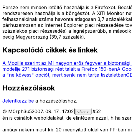
Persze nem minden letöltő használja is a Firefoxot. Becslés
rendszeresen használja is a böngészőt. A XiTi Monitor ne
felhasználóinak száma havonta átlagosan 3,7 százalékkal 
párhuzamosan az Internet Explorer piaci részesedése tov
százalékos piaci részesedés) a legnépszerűbb, a második
pedig Magyarország (39,7 százalék).
Kapcsolódó cikkek és linkek
A Mozilla szerint az MI nagyon erős fegyver a biztonsági 
modellje 271 biztonsági rést talált a Firefox 150-ben
A Goog
a "ne kövess" opciót, mert senki nem tartja tiszteletben
GD
Hozzászólások
Jelentkezz be
a hozzászóláshoz.
©
M0rph3u5
2007. 09. 17.
.
17:02
|
|
#
52
válasz
én is csinálok weboldalakat, de elintézem azzal, h ha sza
amúgy nekem most kb. 20 megnyitott oldal van FF-ban m