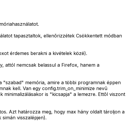
emóriahasználatot.
nálatot tapasztaltok, ellenõrizzétek Csökkentett módban
oxot érdemes berakni a kivételek közé).
ny, attól nemcsak belassul a Firefox, hanem a
z a "szabad" memória, amire a többi programnak éppen
amnak kell. Van egy config.trim_on_minimize nevû
ak minimalizálásakor is "kicsapja" a lemezre. Ettõl viszont
tos. Azt határozza meg, hogy max hány oldalt tároljon a
 simán visszalépjen).