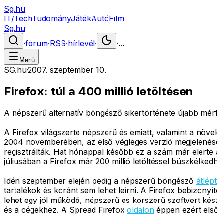
Sg.hu
IT/Tech
Tudomány
Játék
Autó
Film
Sg.hu
·
fórum
·
RSS
·
hírlevél
·
·
...
Menü
SG.hu
·
2007. szeptember 10.
Firefox: túl a 400 millió letöltésen
A népszerű alternatív böngésző sikertörténete újabb mérfö
A Firefox világszerte népszerű és emiatt, valamint a növ
2004 novemberében, az első végleges verzió megjelenése u
regisztrálták. Hat hónappal később ez a szám már elérte a
júliusában a Firefox már 200 millió letöltéssel büszkélkedh
Idén szeptember elején pedig a népszerű böngésző
átlépt
tartalékok és koránt sem lehet leírni. A Firefox bebizony
lehet egy jól működő, népszerű és korszerű szoftvert kész
és a cégekhez. A Spread Firefox
oldalon
éppen ezért els