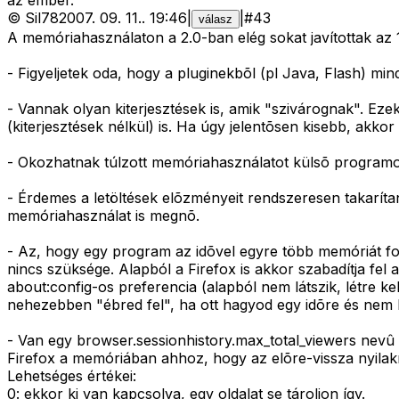
az ember.
©
Sil78
2007. 09. 11.
.
19:46
|
|
#
43
válasz
A memóriahasználaton a 2.0-ban elég sokat javítottak az 
- Figyeljetek oda, hogy a pluginekbõl (pl Java, Flash) min
- Vannak olyan kiterjesztések is, amik "szivárognak". Eze
(kiterjesztések nélkül) is. Ha úgy jelentõsen kisebb, akkor
- Okozhatnak túlzott memóriahasználatot külsõ programok 
- Érdemes a letöltések elõzményeit rendszeresen takarítani
memóriahasználat is megnõ.
- Az, hogy egy program az idõvel egyre több memóriát f
nincs szüksége. Alapból a Firefox is akkor szabadítja fel
about:config-os preferencia (alapból nem látszik, létre kell
nehezebben "ébred fel", ha ott hagyod egy idõre és nem 
- Van egy browser.sessionhistory.max_total_viewers nevû 
Firefox a memóriában ahhoz, hogy az elõre-vissza nyilakra
Lehetséges értékei:
0: ekkor ki van kapcsolva, egy oldalat se tároljon így.