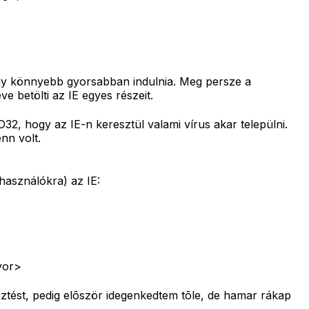
így könnyebb gyorsabban indulnia. Meg persze a
betölti az IE egyes részeit.
32, hogy az IE-n keresztül valami vírus akar települni.
nn volt.
lhasználókra) az IE:
yor>
esztést, pedig elõször idegenkedtem tõle, de hamar rákap