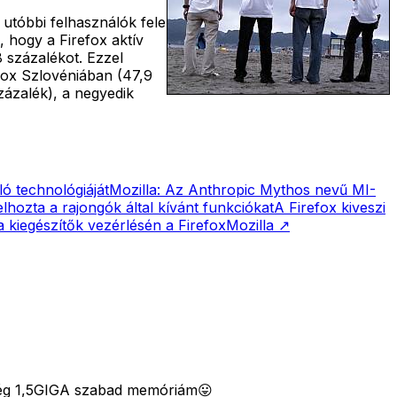
z utóbbi felhasználók fele
, hogy a Firefox aktív
 százalékot. Ezzel
fox Szlovéniában (47,9
zázalék), a negyedik
ló technológiáját
Mozilla: Az Anthropic Mythos nevű MI-
lhozta a rajongók által kívánt funkciókat
A Firefox kiveszi
a kiegészítők vezérlésén a Firefox
Mozilla
↗
 még 1,5GIGA szabad memóriám😛