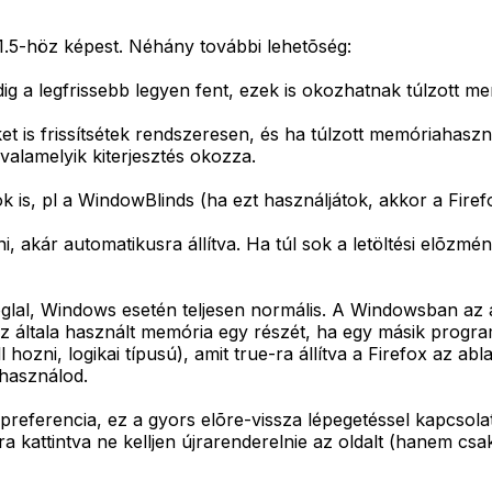
1.5-höz képest. Néhány további lehetõség:
dig a legfrissebb legyen fent, ezek is okozhatnak túlzott m
ket is frissítsétek rendszeresen, és ha túlzott memóriahasz
 valamelyik kiterjesztés okozza.
is, pl a WindowBlinds (ha ezt használjátok, akkor a Firef
, akár automatikusra állítva. Ha túl sok a letöltési elõzmé
oglal, Windows esetén teljesen normális. A Windowsban a
 az általa használt memória egy részét, ha egy másik progr
 hozni, logikai típusú), amit true-ra állítva a Firefox az abl
használod.
preferencia, ez a gyors elõre-vissza lépegetéssel kapcsola
 kattintva ne kelljen újrarenderelnie az oldalt (hanem csak