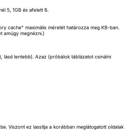
él 5, 1GB és afelett 8.
emory cache" maximális méretét határozza meg KB-ban.
et amúgy megnézni.)
, lásd lentebb). Azaz (próbálok táblázatot csinálni
be. Viszont ez lassítja a korábban meglátogatott oldalak