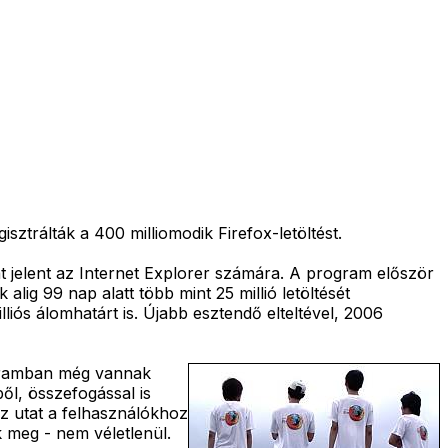
ztrálták a 400 milliomodik Firefox-letöltést.
t jelent az Internet Explorer számára. A program először
g 99 nap alatt több mint 25 millió letöltését
liós álomhatárt is. Újabb esztendő elteltével, 2006
ogramban még vannak
ől, összefogással is
az utat a felhasználókhoz
 meg - nem véletlenül.