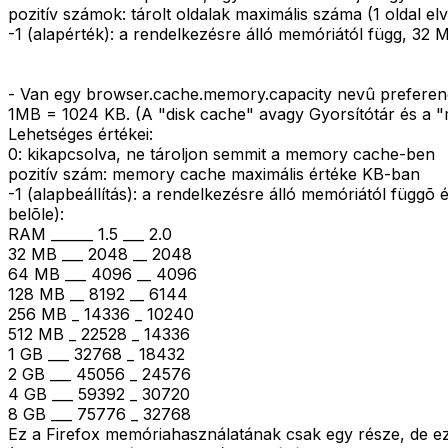
pozitív számok: tárolt oldalak maximális száma (1 oldal e
-1 (alapérték): a rendelkezésre álló memóriától függ, 32 M
- Van egy browser.cache.memory.capacity nevû preferenci
1MB = 1024 KB. (A "disk cache" avagy Gyorsítótár és a "
Lehetséges értékei:
0: kikapcsolva, ne tároljon semmit a memory cache-ben
pozitív szám: memory cache maximális értéke KB-ban
-1 (alapbeállítás): a rendelkezésre álló memóriától függõ 
belõle):
RAM ______ 1.5 ___ 2.0
32 MB ___ 2048 __ 2048
64 MB ___ 4096 __ 4096
128 MB __ 8192 __ 6144
256 MB _ 14336 _ 10240
512 MB _ 22528 _ 14336
1 GB ___ 32768 _ 18432
2 GB ___ 45056 _ 24576
4 GB ___ 59392 _ 30720
8 GB ___ 75776 _ 32768
Ez a Firefox memóriahasználatának csak egy része, de ezen