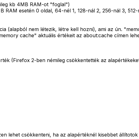
lvileg kb 4MB RAM-ot "foglal")
B RAM esetén 0 oldal, 64-nél 1, 128-nál 2, 256-nál 3, 512-n
a (alapból nem létezik, létre kell hozni), ami az ún. "m
memory cache" aktuális értékeit az about:cache címen leh
érték (Firefox 2-ben némileg csökkentették az alapértékeket
 lehet csökkenteni, ha az alapértéknél kisebbet állítotok 