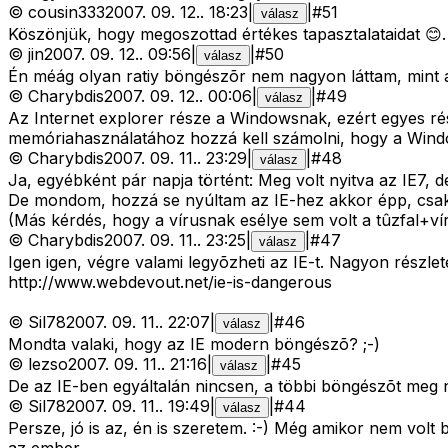
©
cousin333
2007. 09. 12.
.
18:23
|
|
#
51
válasz
Köszönjük, hogy megoszottad értékes tapasztalataidat 😊.
©
jin
2007. 09. 12.
.
09:56
|
|
#
50
válasz
Én méág olyan ratiy böngészõr nem nagyon láttam, mint a
©
Charybdis
2007. 09. 12.
.
00:06
|
|
#
49
válasz
Az Internet explorer része a Windowsnak, ezért egyes ré
memóriahasználatához hozzá kell számolni, hogy a Window
©
Charybdis
2007. 09. 11.
.
23:29
|
|
#
48
válasz
Ja, egyébként pár napja történt: Meg volt nyitva az IE7, 
De mondom, hozzá se nyúltam az IE-hez akkor épp, csak m
(Más kérdés, hogy a vírusnak esélye sem volt a tûzfal+vír
©
Charybdis
2007. 09. 11.
.
23:25
|
|
#
47
válasz
Igen igen, végre valami legyõzheti az IE-t. Nagyon részlet
http://www.webdevout.net/ie-is-dangerous
©
Sil78
2007. 09. 11.
.
22:07
|
|
#
46
válasz
Mondta valaki, hogy az IE modern böngészõ? ;-)
©
lezso
2007. 09. 11.
.
21:16
|
|
#
45
válasz
De az IE-ben egyáltalán nincsen, a többi böngészõt meg
©
Sil78
2007. 09. 11.
.
19:49
|
|
#
44
válasz
Persze, jó is az, én is szeretem. :-) Még amikor nem volt