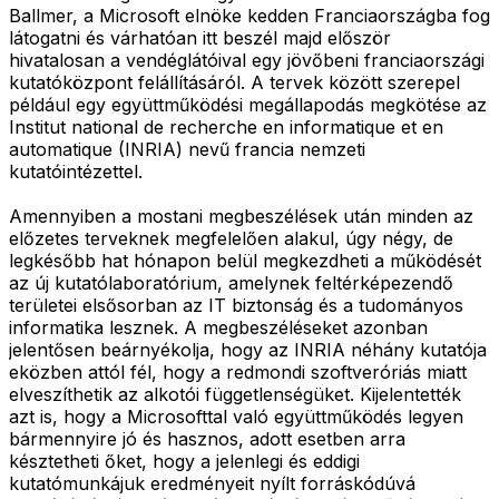
Ballmer, a Microsoft elnöke kedden Franciaországba fog
látogatni és várhatóan itt beszél majd először
hivatalosan a vendéglátóival egy jövőbeni franciaországi
kutatóközpont felállításáról. A tervek között szerepel
például egy együttműködési megállapodás megkötése az
Institut national de recherche en informatique et en
automatique (INRIA) nevű francia nemzeti
kutatóintézettel.
Amennyiben a mostani megbeszélések után minden az
előzetes terveknek megfelelően alakul, úgy négy, de
legkésőbb hat hónapon belül megkezdheti a működését
az új kutatólaboratórium, amelynek feltérképezendő
területei elsősorban az IT biztonság és a tudományos
informatika lesznek. A megbeszéléseket azonban
jelentősen beárnyékolja, hogy az INRIA néhány kutatója
eközben attól fél, hogy a redmondi szoftveróriás miatt
elveszíthetik az alkotói függetlenségüket. Kijelentették
azt is, hogy a Microsofttal való együttműködés legyen
bármennyire jó és hasznos, adott esetben arra
késztetheti őket, hogy a jelenlegi és eddigi
kutatómunkájuk eredményeit nyílt forráskódúvá