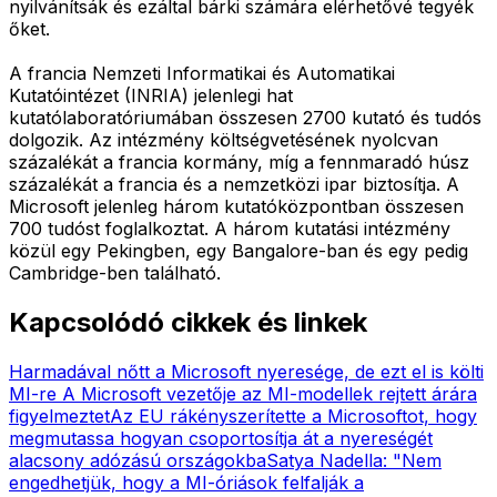
nyilvánítsák és ezáltal bárki számára elérhetővé tegyék
őket.
A francia Nemzeti Informatikai és Automatikai
Kutatóintézet (INRIA) jelenlegi hat
kutatólaboratóriumában összesen 2700 kutató és tudós
dolgozik. Az intézmény költségvetésének nyolcvan
százalékát a francia kormány, míg a fennmaradó húsz
százalékát a francia és a nemzetközi ipar biztosítja. A
Microsoft jelenleg három kutatóközpontban összesen
700 tudóst foglalkoztat. A három kutatási intézmény
közül egy Pekingben, egy Bangalore-ban és egy pedig
Cambridge-ben található.
Kapcsolódó cikkek és linkek
Harmadával nőtt a Microsoft nyeresége, de ezt el is költi
MI-re
A Microsoft vezetője az MI-modellek rejtett árára
figyelmeztet
Az EU rákényszerítette a Microsoftot, hogy
megmutassa hogyan csoportosítja át a nyereségét
alacsony adózású országokba
Satya Nadella: "Nem
engedhetjük, hogy a MI-óriások felfalják a