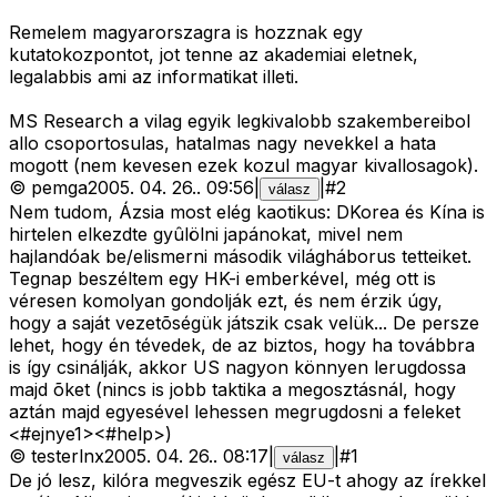
Remelem magyarorszagra is hozznak egy
kutatokozpontot, jot tenne az akademiai eletnek,
legalabbis ami az informatikat illeti.
MS Research a vilag egyik legkivalobb szakembereibol
allo csoportosulas, hatalmas nagy nevekkel a hata
mogott (nem kevesen ezek kozul magyar kivallosagok).
©
pemga
2005. 04. 26.
.
09:56
|
|
#
2
válasz
Nem tudom, Ázsia most elég kaotikus: DKorea és Kína is
hirtelen elkezdte gyûlölni japánokat, mivel nem
hajlandóak be/elismerni második világháborus tetteiket.
Tegnap beszéltem egy HK-i emberkével, még ott is
véresen komolyan gondolják ezt, és nem érzik úgy,
hogy a saját vezetõségük játszik csak velük... De persze
lehet, hogy én tévedek, de az biztos, hogy ha továbbra
is így csinálják, akkor US nagyon könnyen lerugdossa
majd õket (nincs is jobb taktika a megosztásnál, hogy
aztán majd egyesével lehessen megrugdosni a feleket
<#ejnye1>
<#help>
)
©
testerlnx
2005. 04. 26.
.
08:17
|
|
#
1
válasz
De jó lesz, kilóra megveszik egész EU-t ahogy az írekkel