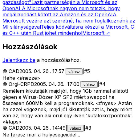
gazdaságot"
Lazít partnerségén a Microsoft és az
OpenAI
A Microsoftnak nagyon nem tetszik, hogy
megállapodást kötött az Amazon és az OpenAI
A
Microsoft vezére azt szeretné, ha nem foglalkoznánk az
MI silányságával
Teljes kódváltásra készül a Microsoft, C
és C++ után Rust jöhet mindenhol
Microsoft
↗
Hozzászólások
Jelentkezz be
a hozzászóláshoz.
©
CAD
2005. 04. 26.
.
17:57
|
|
#
5
válasz
Hehe <#nezze>
©
Orgi-CRPD
2005. 04. 26.
.
17:00
|
|
#
4
válasz
Remélem kikutatják majd jól, hogy 1Gb rammal ellátott
gépen a Wirus-Dózer XP SP2 miért swappol ha
összesen 600Mb kell a programoknak. <#nyes>
Aztán
ha ezzel végeznek, majd jól kikutatják azt is, hogy miért
van az, hogy van aki örül egy ilyen 'kutatóközpontnak'.
<#taps>
©
CAD
2005. 04. 26.
.
14:49
|
|
#
3
válasz
Ne farasz mar a hulyesegeiddel...