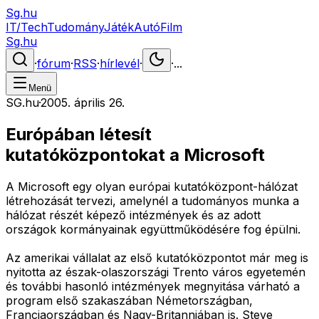
Sg.hu
IT/Tech
Tudomány
Játék
Autó
Film
Sg.hu
·
fórum
·
RSS
·
hírlevél
·
·
...
Menü
SG.hu
·
2005. április 26.
Európában létesít
kutatóközpontokat a Microsoft
A Microsoft egy olyan európai kutatóközpont-hálózat
létrehozását tervezi, amelynél a tudományos munka a
hálózat részét képező intézmények és az adott
országok kormányainak együttműködésére fog épülni.
Az amerikai vállalat az első kutatóközpontot már meg is
nyitotta az észak-olaszországi Trento város egyetemén
és további hasonló intézmények megnyitása várható a
program első szakaszában Németországban,
Franciaországban és Nagy-Britanniában is. Steve