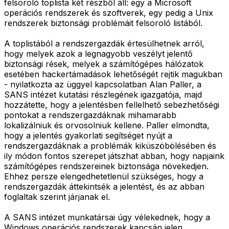
felsoroló toplista két részből áll: egy a Microsoft
operációs rendszerek és szoftverek, egy pedig a Unix
rendszerek biztonsági problémáit felsoroló listából.
A toplistából a rendszergazdák értesülhetnek arról,
hogy melyek azok a legnagyobb veszélyt jelentő
biztonsági rések, melyek a számítógépes hálózatok
esetében hackertámadások lehetőségét rejtik magukban
- nyilatkozta az üggyel kapcsolatban Alan Paller, a
SANS intézet kutatási részlegének igazgatója, majd
hozzátette, hogy a jelentésben fellelhető sebezhetőségi
pontokat a rendszergazdáknak mihamarabb
lokalizálniuk és orvosolniuk kellene. Paller elmondta,
hogy a jelentés gyakorlati segítséget nyújt a
rendszergazdáknak a problémák kiküszöbölésében és
ily módon fontos szerepet játszhat abban, hogy napjaink
számítógépes rendszereinek biztonsága növekedjen.
Ehhez persze elengedhetetlenül szükséges, hogy a
rendszergazdák áttekintsék a jelentést, és az abban
foglaltak szerint járjanak el.
A SANS intézet munkatársai úgy vélekednek, hogy a
Windows operációs rendszerek kapcsán jelen