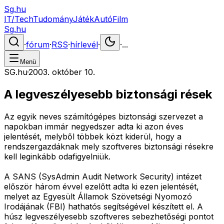
Sg.hu
IT/Tech
Tudomány
Játék
Autó
Film
Sg.hu
·
fórum
·
RSS
·
hírlevél
·
·
...
Menü
SG.hu
·
2003. október 10.
A legveszélyesebb biztonsági rések
Az egyik neves számítógépes biztonsági szervezet a
napokban immár negyedszer adta ki azon éves
jelentését, melyből többek közt kiderül, hogy a
rendszergazdáknak mely szoftveres biztonsági résekre
kell leginkább odafigyelniük.
A SANS (SysAdmin Audit Network Security) intézet
először három évvel ezelőtt adta ki ezen jelentését,
melyet az Egyesült Államok Szövetségi Nyomozó
Irodájának (FBI) hathatós segítségével készített el. A
húsz legveszélyesebb szoftveres sebezhetőségi pontot