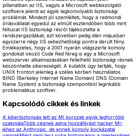
pillanatban az IIS, vagyis a Microsoft webkiszolgáló
szoftvere jelenti az egyik legkomolyabb biztonsági
problémát. Mindezt jól szemlélteti, hogy a redmondi
óriásvállalat egyedül az elmúlt esztendőben több mint
féltucat IIS biztonsági résről tájékoztatta a
rendszergazdákat, ezt követően pedig idén májusban
egyszerre négy IIS sebezhetőségi pontra derült fény.
Emlékezetes, hogy a 2001 nyarán világszerte komoly
gondokat okozó Code Red féreg is egy a Microsoft
webszerver alkalmazásában fellelhető biztonsági résnek
köszönhette sikerességét. A kutatók úgy tartják, hogy
UNIX fronton jelenleg a széles körben használatos
BIND (Berkeley Internet Name Domain) DNS (Domain
Name System) a biztonsági szempontból leginkább
problematikus szoftver.
Kapcsolódó cikkek és linkek
A kiberbiztonság lett az MI korszak egyik legforróbb
szakmája
Több cégnek adna hozzáférést hacker MI-
jéhez az Anthropic, de ennek komoly kockázatai
vannak
Miért nem lesz soha biztonságos a mesterséges