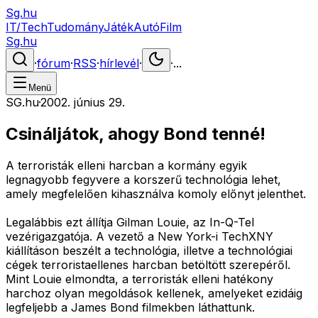
Sg.hu
IT/Tech
Tudomány
Játék
Autó
Film
Sg.hu
·
fórum
·
RSS
·
hírlevél
·
·
...
Menü
SG.hu
·
2002. június 29.
Csináljátok, ahogy Bond tenné!
A terroristák elleni harcban a kormány egyik
legnagyobb fegyvere a korszerű technológia lehet,
amely megfelelően kihasználva komoly előnyt jelenthet.
Legalábbis ezt állítja Gilman Louie, az In-Q-Tel
vezérigazgatója. A vezető a New York-i TechXNY
kiállításon beszélt a technológia, illetve a technológiai
cégek terroristaellenes harcban betöltött szerepéről.
Mint Louie elmondta, a terroristák elleni hatékony
harchoz olyan megoldások kellenek, amelyeket ezidáig
legfeljebb a James Bond filmekben láthattunk.