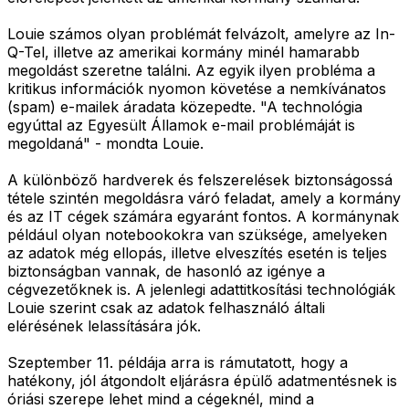
Louie számos olyan problémát felvázolt, amelyre az In-
Q-Tel, illetve az amerikai kormány minél hamarabb
megoldást szeretne találni. Az egyik ilyen probléma a
kritikus információk nyomon követése a nemkívánatos
(spam) e-mailek áradata közepedte. "A technológia
egyúttal az Egyesült Államok e-mail problémáját is
megoldaná" - mondta Louie.
A különböző hardverek és felszerelések biztonságossá
tétele szintén megoldásra váró feladat, amely a kormány
és az IT cégek számára egyaránt fontos. A kormánynak
például olyan notebookokra van szüksége, amelyeken
az adatok még ellopás, illetve elveszítés esetén is teljes
biztonságban vannak, de hasonló az igénye a
cégvezetőknek is. A jelenlegi adattitkosítási technológiák
Louie szerint csak az adatok felhasználó általi
elérésének lelassítására jók.
Szeptember 11. példája arra is rámutatott, hogy a
hatékony, jól átgondolt eljárásra épülő adatmentésnek is
óriási szerepe lehet mind a cégeknél, mind a