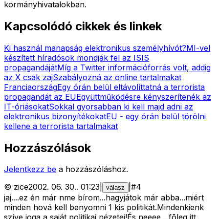
kormányhivatalokban.
Kapcsolódó cikkek és linkek
Ki használ manapság elektronikus személyhívót?
MI-vel
készített híradósok mondják fel az ISIS
propagandáját
Míg a Twitter információforrás volt, addig
az X csak zaj
Szabályozná az online tartalmakat
Franciaország
Egy órán belül eltávolíttatná a terrorista
propagandát az EU
Együttműködésre kényszerítenék az
IT-óriásokat
Sokkal gyorsabban ki kell majd adni az
elektronikus bizonyítékokat
EU - egy órán belül törölni
kellene a terrorista tartalmakat
Hozzászólások
Jelentkezz be
a hozzászóláshoz.
©
zice
2002. 06. 30.
.
01:23
|
|
#
4
válasz
jaj....ez én már nme bírom...hagyjátok már abba...miért
minden hová kell benyomni 1 kis politikát.Mindenkienk
szíve joga a saját politikai nézetei!És neeee....fõleg itt