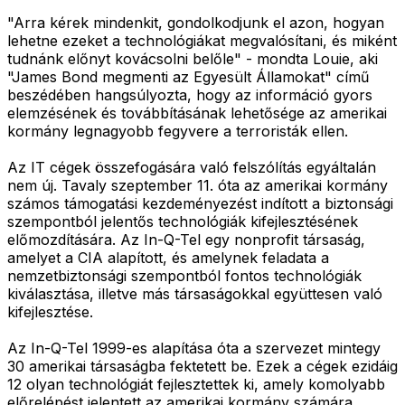
"Arra kérek mindenkit, gondolkodjunk el azon, hogyan
lehetne ezeket a technológiákat megvalósítani, és miként
tudnánk előnyt kovácsolni belőle" - mondta Louie, aki
"James Bond megmenti az Egyesült Államokat" című
beszédében hangsúlyozta, hogy az információ gyors
elemzésének és továbbításának lehetősége az amerikai
kormány legnagyobb fegyvere a terroristák ellen.
Az IT cégek összefogására való felszólítás egyáltalán
nem új. Tavaly szeptember 11. óta az amerikai kormány
számos támogatási kezdeményezést indított a biztonsági
szempontból jelentős technológiák kifejlesztésének
előmozdítására. Az In-Q-Tel egy nonprofit társaság,
amelyet a CIA alapított, és amelynek feladata a
nemzetbiztonsági szempontból fontos technológiák
kiválasztása, illetve más társaságokkal együttesen való
kifejlesztése.
Az In-Q-Tel 1999-es alapítása óta a szervezet mintegy
30 amerikai társaságba fektetett be. Ezek a cégek ezidáig
12 olyan technológiát fejlesztettek ki, amely komolyabb
előrelépést jelentett az amerikai kormány számára.