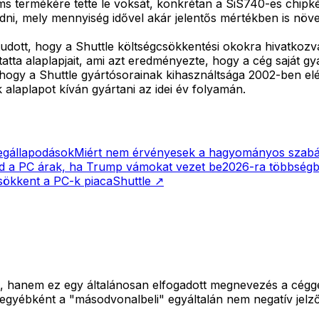
ms termékére tette le voksát, konkrétan a SiS740-es chipké
adni, mely mennyiség idővel akár jelentős mértékben is növ
öztudott, hogy a Shuttle költségcsökkentési okokra hivatkoz
tta alaplapjait, ami azt eredményezte, hogy a cég saját gyá
hogy a Shuttle gyártósorainak kihasználtsága 2002-ben elé
 alaplapot kíván gyártani az idei év folyamán.
megállapodások
Miért nem érvényesek a hagyományos szabál
d a PC árak, ha Trump vámokat vezet be
2026-ra többségb
sökkent a PC-k piaca
Shuttle
↗
 hanem ez egy általánosan elfogadott megnevezés a céggel
gyébként a "másodvonalbeli" egyáltalán nem negatív jelző 