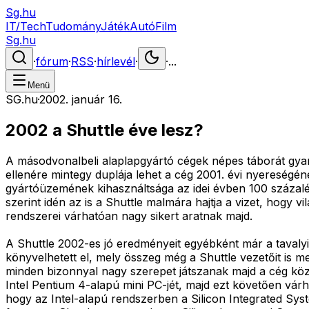
Sg.hu
IT/Tech
Tudomány
Játék
Autó
Film
Sg.hu
·
fórum
·
RSS
·
hírlevél
·
·
...
Menü
SG.hu
·
2002. január 16.
2002 a Shuttle éve lesz?
A másodvonalbeli alaplapgyártó cégek népes táborát gyar
ellenére mintegy duplája lehet a cég 2001. évi nyereség
gyártóüzemének kihasználtsága az idei évben 100 százalé
szerint idén az is a Shuttle malmára hajtja a vizet, hogy
rendszerei várhatóan nagy sikert aratnak majd.
A Shuttle 2002-es jó eredményeit egyébként már a tavalyi 
könyvelhetett el, mely összeg még a Shuttle vezetőit is m
minden bizonnyal nagy szerepet játszanak majd a cég köz
Intel Pentium 4-alapú mini PC-jét, majd ezt követően várh
hogy az Intel-alapú rendszerben a Silicon Integrated Sys