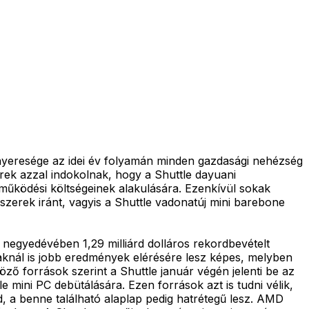
 nyeresége az idei év folyamán minden gazdasági nehézség
rek azzal indokolnak, hogy a Shuttle dayuani
működési költségeinek alakulására. Ezenkívül sokak
szerek iránt, vagyis a Shuttle vadonatúj mini barebone
ó negyedévében 1,29 milliárd dolláros rekordbevételt
iaknál is jobb eredmények elérésére lesz képes, melyben
ő források szerint a Shuttle január végén jelenti be az
 mini PC debütálására. Ezen források azt is tudni vélik,
, a benne található alaplap pedig hatrétegű lesz. AMD