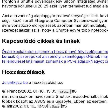
fronton a Shuttle ugyancsak egy Silicon Integrated Syste
havonta körülbelül 20-25 ezer ilyen terméket tud majd el
Ami a tajvani cég alaplapgyártási tevékenységeit illeti, k
cégei közé sorolt Elitegroup Computer Systems-szel gyárta
évre vonatkozó előrejelzések azonban már azt mutatják, 
szerepet játszik az is, hogy a Shuttle egyre több notebook
Kapcsolódó cikkek és linkek
Óriási kockázatot rejtenek a hosszú távú félvezetőipari 
keresik új szerepüket a személyi számítógépek
Nőnek maj
fellendülése
Hatalmasat zuhantak a PC-eladások
Nagyot c
Hozzászólások
Jelentkezz be
a hozzászóláshoz.
©
Franczy
2002. 01. 16.
.
19:09
|
|
#
8
válasz
mir: nem csak én nevezem a Shuttle-t másodvonalbelinek,
többek között az ASUS és a Gigabyte. Ebben az esetben e
©
mir
2002. 01. 16.
.
18:50
|
|
#
6
válasz