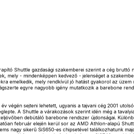
apító Shuttle gazdasági szakemberei szerint a cég bruttó
ének, mely - mindenképpen kedvező - jelenséget a szakembe
kra emelkedik, mely rendkívül jó hatást gyakorol az üzem 
 világszerte egyre nagyobb igény mutatkozik a barebone rend
év végén sejteni lehetett, ugyanis a tajvani cég 2001 utols
eglepte. A Shuttle a várakozások szerint idén még a tavaly
eljövőben debütáló barebone rendszer újdonságai. Különböz
atóan február elején kerül sor az AMD Athlon-alapú Shuttle
tems nagy sikerű SiS650-es chipsetével találkozhatunk majd