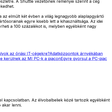
szletre. A Shuttle vezetőinek reményei szerint a cég
ekedhet.
va az elmúlt két évben a világ legnagyobb alaplapgyártó
rtósorainak egyre kisebb lett a kihasználtsága. Az idei
rheti a 100 százalékot is, melyben egyébként nagy
yok az óriási IT-cégekre?
Adatközpontok árnyékában
e kerülnek az MI PC-k a piacon
Egyre gyorsul a PC-piac
 kapcsolatban. Az élvobalbeliek közé tartozik egyébként
akar lenni.