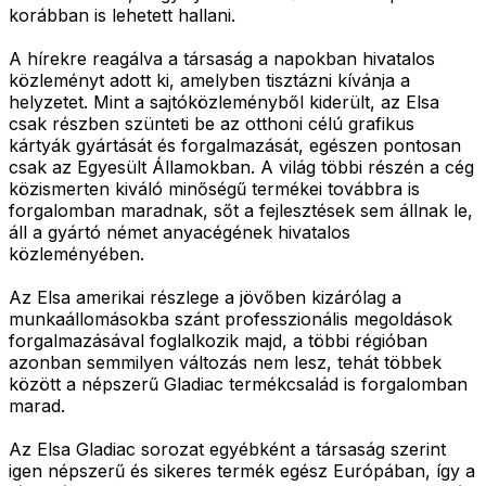
korábban is lehetett hallani.
A hírekre reagálva a társaság a napokban hivatalos
közleményt adott ki, amelyben tisztázni kívánja a
helyzetet. Mint a sajtóközleményből kiderült, az Elsa
csak részben szünteti be az otthoni célú grafikus
kártyák gyártását és forgalmazását, egészen pontosan
csak az Egyesült Államokban. A világ többi részén a cég
közismerten kiváló minőségű termékei továbbra is
forgalomban maradnak, sőt a fejlesztések sem állnak le,
áll a gyártó német anyacégének hivatalos
közleményében.
Az Elsa amerikai részlege a jövőben kizárólag a
munkaállomásokba szánt professzionális megoldások
forgalmazásával foglalkozik majd, a többi régióban
azonban semmilyen változás nem lesz, tehát többek
között a népszerű Gladiac termékcsalád is forgalomban
marad.
Az Elsa Gladiac sorozat egyébként a társaság szerint
igen népszerű és sikeres termék egész Európában, így a