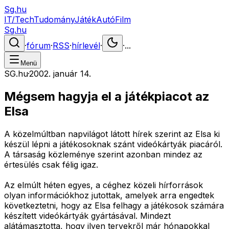
Sg.hu
IT/Tech
Tudomány
Játék
Autó
Film
Sg.hu
·
fórum
·
RSS
·
hírlevél
·
·
...
Menü
SG.hu
·
2002. január 14.
Mégsem hagyja el a játékpiacot az
Elsa
A közelmúltban napvilágot látott hírek szerint az Elsa ki
készül lépni a játékosoknak szánt videókártyák piacáról.
A társaság közleménye szerint azonban mindez az
értesülés csak félig igaz.
Az elmúlt héten egyes, a céghez közeli hírforrások
olyan információkhoz jutottak, amelyek arra engedtek
következtetni, hogy az Elsa felhagy a játékosok számára
készített videókártyák gyártásával. Mindezt
alátámasztotta, hogy ilyen tervekről már hónapokkal