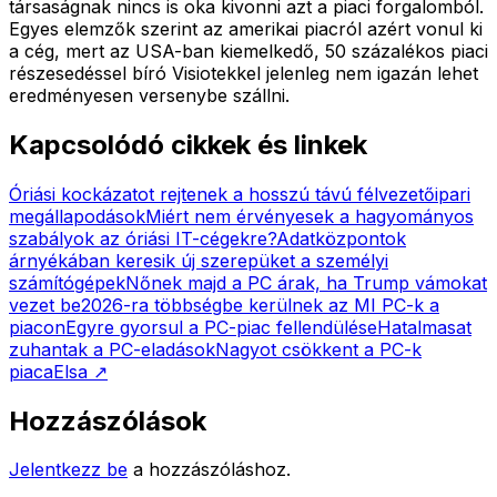
társaságnak nincs is oka kivonni azt a piaci forgalomból.
Egyes elemzők szerint az amerikai piacról azért vonul ki
a cég, mert az USA-ban kiemelkedő, 50 százalékos piaci
részesedéssel bíró Visiotekkel jelenleg nem igazán lehet
eredményesen versenybe szállni.
Kapcsolódó cikkek és linkek
Óriási kockázatot rejtenek a hosszú távú félvezetőipari
megállapodások
Miért nem érvényesek a hagyományos
szabályok az óriási IT-cégekre?
Adatközpontok
árnyékában keresik új szerepüket a személyi
számítógépek
Nőnek majd a PC árak, ha Trump vámokat
vezet be
2026-ra többségbe kerülnek az MI PC-k a
piacon
Egyre gyorsul a PC-piac fellendülése
Hatalmasat
zuhantak a PC-eladások
Nagyot csökkent a PC-k
piaca
Elsa
↗
Hozzászólások
Jelentkezz be
a hozzászóláshoz.