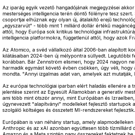
Az iparág egyik vezető hangadójának megjegyzései akkor
mesterséges intelligencia terén döntő fölényre tesz szert
csoportjai elhúznak egy olyan új, átalakító erejű technol
„egyszarvút” - több mint 1 milliárd dollár értékű magáncé
attól, hogy Európa sok kritikus technológiai infrastruktú
intelligencia platformokra, függetlenül attól, hogy azok
Az Atomico, a svéd vállalkozó által 2006-ban alapított k
kilátásaiban 2024-ben új mélypontra süllyedt. Legutóbbi f
korábban. Bár Zennström elismeri, hogy 2024 nagyon nehé
harmadik egymást követő évben csökken, úgy véli, hogy a
mondta. "Annyi izgalmas adat van, amelyek azt mutatják, 
Az európai technológiai iparban elért haladás ellenére 
jelentése szerint az Egyesült Államokban a generatív mest
ami több mint ötször annyi, mint Európában és Izraelben, 
úgynevezett "alapítványi” modelleket fejlesztő startupok 
szolgáló költséges és összetett MI-rendszereket fejlesztik.
Európában is van néhány startup, amely alapmodelleken d
Anthropic és az xAI azonban együttesen több tízmilliárd do
Amazon és a Meta szintén nagy összegeket fektetnek be sa