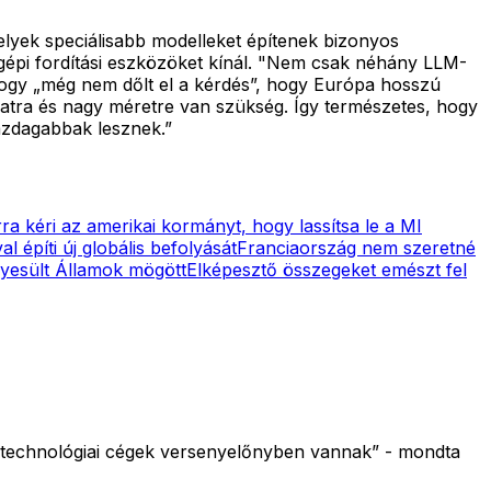
melyek speciálisabb modelleket építenek bizonyos
 gépi fordítási eszközöket kínál. "Nem csak néhány LLM-
hogy „még nem dőlt el a kérdés”, hogy Európa hosszú
datra és nagy méretre van szükség. Így természetes, hogy
azdagabbak lesznek.”
a kéri az amerikai kormányt, hogy lassítsa le a MI
l építi új globális befolyását
Franciaország nem szeretné
gyesült Államok mögött
Elképesztő összegeket emészt fel
y technológiai cégek versenyelőnyben vannak” - mondta