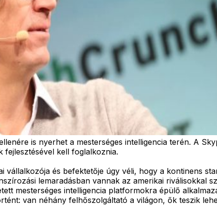
lenére is nyerhet a mesterséges intelligencia terén. A Sky
fejlesztésével kell foglalkoznia.
 vállalkozója és befektetője úgy véli, hogy a kontinens st
inanszírozási lemaradásban vannak az amerikai riválisokkal
etett mesterséges intelligencia platformokra épülő alkalm
rtént: van néhány felhőszolgáltató a világon, ők teszik le