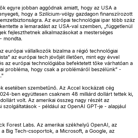
tők egyre jobban aggódnak amiatt, hogy az USA a
enyegeti, hogy a Szilícium-völgy gazdagon finanszírozott
nemzetbiztonságra. Az európai technológiai ipar több száz
sökkentette a lemaradást az USA-val szemben, „függetlenül
égek fejleszthetnek alkalmazásokat a mesterséges
 - mondta.
az európai vállalkozók bizalma a régió technológiai
ta” az európai tech jövőjét illetően, mint egy évvel
s az európai technológiába befektetett tőke várhatóan a
pai probléma, hogy csak a problémáról beszélünk” -
."
upok esetében szembetűnő. Az Accel kockázati cég
024-ben együttesen csaknem 48 milliárd dollárt tettek ki,
dollárt volt. Az amerikai összeg nagy részét az
i szolgáltatások - például az OpenAI GPT-je - alapjául
ack Forest Labs. Az amerikai székhelyű OpenAI, az
íg a Big Tech-csoportok, a Microsoft, a Google, az