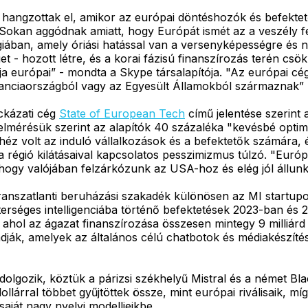
 hangzottak el, amikor az európai döntéshozók és befekte
. Sokan aggódnak amiatt, hogy Európát ismét az a veszély f
ógiában, amely óriási hatással van a versenyképességre és 
get - hozott létre, és a korai fázisú finanszírozás terén c
rája európai” - mondta a Skype társalapítója. "Az európai c
 Franciaországból vagy az Egyesült Államokból származnak”
ockázati cég
State of European Tech
című jelentése szerint 
elmérésük szerint az alapítók 40 százaléka "kevésbé optimis
z volt az induló vállalkozások és a befektetők számára, é
 régió kilátásaival kapcsolatos pesszimizmus túlzó. "Euró
hogy valójában felzárkózunk az USA-hoz és elég jól állunk
a transzatlanti beruházási szakadék különösen az MI start
erséges intelligenciába történő befektetések 2023-ban és 2
ahol az ágazat finanszírozása összesen mintegy 9 milliárd 
adják, amelyek az általános célú chatbotok és médiakészítés
olgozik, köztük a párizsi székhelyű Mistral és a német Bl
llárral többet gyűjtöttek össze, mint európai riválisaik, m
ját nagy nyelvi modelljeikbe.