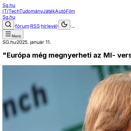
Sg.hu
IT/Tech
Tudomány
Játék
Autó
Film
Sg.hu
·
fórum
·
RSS
·
hírlevél
·
·
...
Menü
SG.hu
·
2025. január 11.
"Európa még megnyerheti az MI- verse