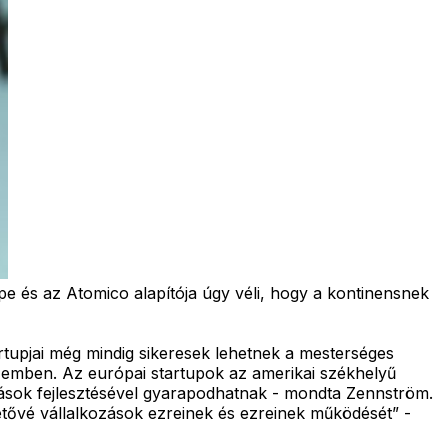
pe és az Atomico alapítója úgy véli, hogy a kontinensnek
artupjai még mindig sikeresek lehetnek a mesterséges
 szemben. Az európai startupok az amerikai székhelyű
azások fejlesztésével gyarapodhatnak - mondta Zennström.
hetővé vállalkozások ezreinek és ezreinek működését” -