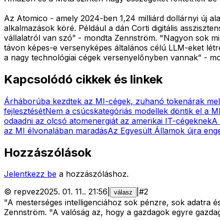
Az Atomico - amely 2024-ben 1,24 milliárd dollárnyi új al
alkalmazások köré. Például a dán Corti digitális asszisz
vállalatról van szó” - mondta Zennström. "Nagyon sok mi
távon képes-e versenyképes általános célú LLM-eket létr
a nagy technológiai cégek versenyelőnyben vannak” - m
Kapcsolódó cikkek és linkek
Árháborúba kezdtek az MI-cégek, zuhanó tokenárak mel
fejlesztését
Nem a csúcskategóriás modellek döntik el a M
odaadni az olcsó atomenergiát az amerikai IT-cégeknek
A 
az MI élvonalában maradás
Az Egyesült Államok újra eng
Hozzászólások
Jelentkezz be
a hozzászóláshoz.
©
repvez
2025. 01. 11.
.
21:56
|
|
#
2
válasz
"A mesterséges intelligenciához sok pénzre, sok adatra 
Zennström. "A valóság az, hogy a gazdagok egyre gazda