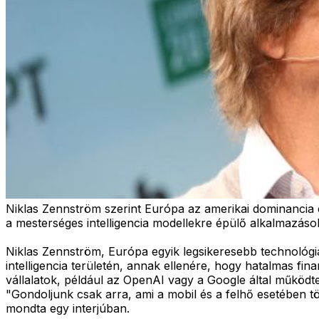
Niklas Zennström szerint Európa az amerikai dominancia el
a mesterséges intelligencia modellekre épülő alkalmazások 
Niklas Zennström, Európa egyik legsikeresebb technológiai
intelligencia területén, annak ellenére, hogy hatalmas f
vállalatok, például az OpenAI vagy a Google által működt
"Gondoljunk csak arra, ami a mobil és a felhő esetében tö
mondta egy interjúban.