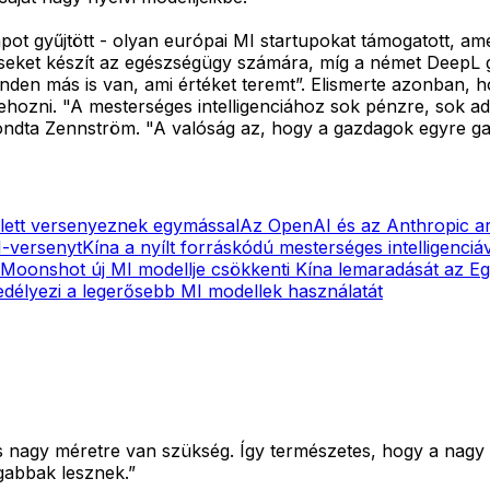
apot gyűjtött - olyan európai MI startupokat támogatott, a
tenseket készít az egészségügy számára, míg a német DeepL
nden más is van, ami értéket teremt”. Elismerte azonban, 
ehozni. "A mesterséges intelligenciához sok pénzre, sok a
ondta Zennström. "A valóság az, hogy a gazdagok egyre g
lett versenyeznek egymással
Az OpenAI és az Anthropic arr
I-versenyt
Kína a nyílt forráskódú mesterséges intelligenciáva
Moonshot új MI modellje csökkenti Kína lemaradását az E
edélyezi a legerősebb MI modellek használatát
és nagy méretre van szükség. Így természetes, hogy a nag
gabbak lesznek.”