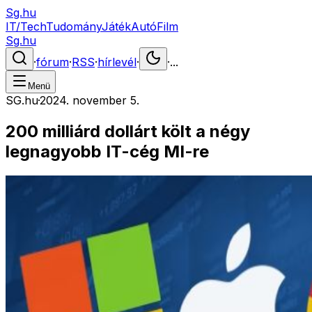
Sg.hu
IT/Tech
Tudomány
Játék
Autó
Film
Sg.hu
·
fórum
·
RSS
·
hírlevél
·
·
...
Menü
SG.hu
·
2024. november 5.
200 milliárd dollárt költ a négy
legnagyobb IT-cég MI-re