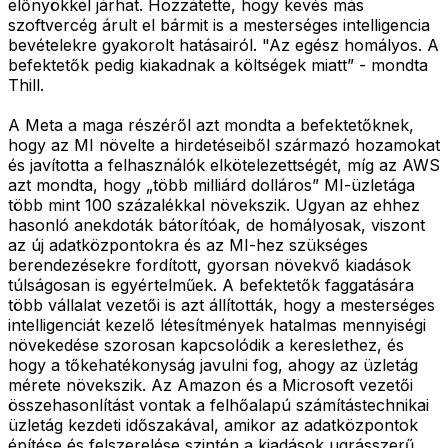
előnyökkel járhat. Hozzátette, hogy kevés más
szoftvercég árult el bármit is a mesterséges intelligencia
bevételekre gyakorolt hatásairól. "Az egész homályos. A
befektetők pedig kiakadnak a költségek miatt” - mondta
Thill.
A Meta a maga részéről azt mondta a befektetőknek,
hogy az MI növelte a hirdetéseiből származó hozamokat
és javította a felhasználók elkötelezettségét, míg az AWS
azt mondta, hogy „több milliárd dolláros” MI-üzletága
több mint 100 százalékkal növekszik. Ugyan az ehhez
hasonló anekdoták bátorítóak, de homályosak, viszont
az új adatközpontokra és az MI-hez szükséges
berendezésekre fordított, gyorsan növekvő kiadások
túlságosan is egyértelműek. A befektetők faggatására
több vállalat vezetői is azt állították, hogy a mesterséges
intelligenciát kezelő létesítmények hatalmas mennyiségi
növekedése szorosan kapcsolódik a kereslethez, és
hogy a tőkehatékonyság javulni fog, ahogy az üzletág
mérete növekszik. Az Amazon és a Microsoft vezetői
összehasonlítást vontak a felhőalapú számítástechnikai
üzletág kezdeti időszakával, amikor az adatközpontok
építése és felszerelése szintén a kiadások ugrásszerű