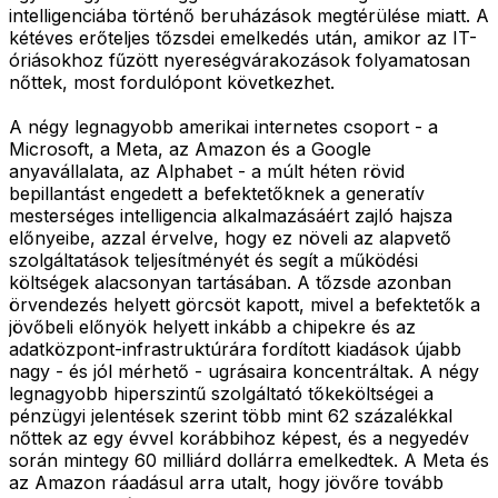
intelligenciába történő beruházások megtérülése miatt. A
kétéves erőteljes tőzsdei emelkedés után, amikor az IT-
óriásokhoz fűzött nyereségvárakozások folyamatosan
nőttek, most fordulópont következhet.
A négy legnagyobb amerikai internetes csoport - a
Microsoft, a Meta, az Amazon és a Google
anyavállalata, az Alphabet - a múlt héten rövid
bepillantást engedett a befektetőknek a generatív
mesterséges intelligencia alkalmazásáért zajló hajsza
előnyeibe, azzal érvelve, hogy ez növeli az alapvető
szolgáltatások teljesítményét és segít a működési
költségek alacsonyan tartásában. A tőzsde azonban
örvendezés helyett görcsöt kapott, mivel a befektetők a
jövőbeli előnyök helyett inkább a chipekre és az
adatközpont-infrastruktúrára fordított kiadások újabb
nagy - és jól mérhető - ugrásaira koncentráltak. A négy
legnagyobb hiperszintű szolgáltató tőkeköltségei a
pénzügyi jelentések szerint több mint 62 százalékkal
nőttek az egy évvel korábbihoz képest, és a negyedév
során mintegy 60 milliárd dollárra emelkedtek. A Meta és
az Amazon ráadásul arra utalt, hogy jövőre tovább