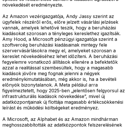
növekedését eredményezte.
Az Amazon vezérigazgatója, Andy Jassy szerint az
ügyfelek részéről erős, előre jelzett vásárlási jelzések
vannak, amelyek lehetővé teszik, hogy a beruházási
kiadásokat szorosan a tényleges kereslethez igazítsák.
Amy Hood, a Microsoft pénzügyi igazgatója szerint a
szoftvercég beruházási kiadásainak mintegy fele
szervervásárlásokra megy el, amelyeket szorosan a
kereslet növekedéséhez lehet időzíteni. A beruházási
fegyelemre vonatkozó állítások ellenére a befektetők
azzal a realitással szembesültek, hogy a magasabb
kiadások jövőre meg fognak jelenni a négyek
eredménykimutatásában, még akkor is, ha a bevételi
előnyök bizonytalanok. A Meta például arra
figyelmeztetett, hogy 2025-ben „jelentősen felgyorsul az
infrastrukturális kiadások növekedése”, mivel új
adatközpontjainak új flottája magasabb értékcsökkenési
leírást és működési költségeket eredményez.
A Microsoft, az Alphabet és az Amazon mindhárman
meghosszabbították az adatközpontok felszerelésének