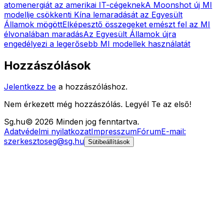
atomenergiát az amerikai IT-cégeknek
A Moonshot új MI
modellje csökkenti Kína lemaradását az Egyesült
Államok mögött
Elképesztő összegeket emészt fel az MI
élvonalában maradás
Az Egyesült Államok újra
engedélyezi a legerősebb MI modellek használatát
Hozzászólások
Jelentkezz be
a hozzászóláshoz.
Nem érkezett még hozzászólás. Legyél Te az első!
Sg
.hu
©
2026
Minden jog fenntartva.
Adatvédelmi nyilatkozat
Impresszum
Fórum
E-mail:
szerkesztoseg@sg.hu
Sütibeállítások