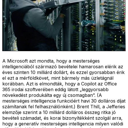
A Microsoft azt mondta, hogy a mesterséges
intelligenciából származó bevételei hamarosan elérik az
éves szinten 10 milliárd dollárt, és ezzel gyorsabban érik
el ezt a mérföldkövet, mint bármely más üzletágnál
korábban. Azt is elmondták, hogy a Copilot az Office
365 irodai szoftverében eddig látott „leggyorsabb
növekedést produkálta egy új csomagban”. (A
mesterséges intelligencia funkcióért havi 30 dolláros díjat
számítanak fel felhasználónként.) Brent Thill, a Jefferies
elemzője szerint a 10 milliárd dolláros összeg ritka jó
bevételi számadat, és korai bizonyítékként szolgál arra,
hogy a generatív mesterséges intelligencia milyen valódi