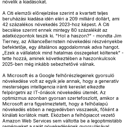
növelik a kiadásokat.
A Citi elemzői előrejelzése szerint a kvartett teljes
beruházási kiadása idén eléri a 209 milliárd dollárt, ami
42 százalékos növekedés 2023-hoz képest. A Citi
becslése szerint ennek mintegy 80 százalékát az
adatközpontok teszik ki. "Hol a haszon?” - mondta Jim
Tierney, az AllianceBernstein növekedési részvényekbe
befektetője, egy általános aggodalomnak adva hangot.
„Ezek a vállalatok mind hatalmas összegeket költenek” -
tette hozzá, aminek következtében a haszonkulcsok
2025-ben még inkább sebezhetővé válnak.
A Microsoft és a Google felhőrészlegeinek gyorsuló
növekedése volt az egyik jele annak, hogy a generatív
mesterséges intelligencia iránti kereslet elkezdte
felpörgetni az IT-óriások növekedési ütemét. Az
optimizmus azonban gyorsan szertefoszlott, amikor a
Microsoft arra figyelmeztetett, hogy a felhőalapú
növekedés ebben a negyedévben visszaesik, főként a
kínálati korlátok miatt. Eközben a felhőpiacot vezető
Amazon Web Services sem váltotta be a legoptimistább
reményeket a saját növekedésének gyorsulásával