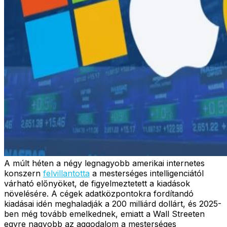
A múlt héten a négy legnagyobb amerikai internetes
konszern
felvillantotta
a mesterséges intelligenciától
várható előnyöket, de figyelmeztetett a kiadások
növelésére. A cégek adatközpontokra fordítandó
kiadásai idén meghaladják a 200 milliárd dollárt, és 2025-
ben még tovább emelkednek, emiatt a Wall Streeten
egyre nagyobb az aggodalom a mesterséges