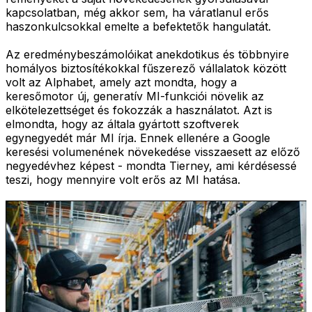
kapcsolatban, még akkor sem, ha váratlanul erős
haszonkulcsokkal emelte a befektetők hangulatát.
Az eredménybeszámolóikat anekdotikus és többnyire
homályos biztosítékokkal fűszerező vállalatok között
volt az Alphabet, amely azt mondta, hogy a
keresőmotor új, generatív MI-funkciói növelik az
elkötelezettséget és fokozzák a használatot. Azt is
elmondta, hogy az általa gyártott szoftverek
egynegyedét már MI írja. Ennek ellenére a Google
keresési volumenének növekedése visszaesett az előző
negyedévhez képest - mondta Tierney, ami kérdésessé
teszi, hogy mennyire volt erős az MI hatása.