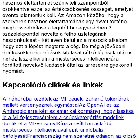
hasznos élettartamát számviteli szempontból,
csökkentve ezzel az értékcsökkenés összegét, amelyet
évente jelenteniük kell. Az Amazon közölte, hogy a
szerverek hasznos élettartamának egy évvel történő
meghosszabbítása a legutóbbi negyedévben 2
százalékponttal növelte a felhő üzletágának
haszonkulcsát - két éven belül ez a második alkalom,
hogy ezt a lépést megtette a cég. De még a jövőbeni
értékcsökkenési leírások kitolását célzó lépések után is
nehéz lesz elkerülni a mesterséges intelligenciára
fordított növekvő kiadások által az árrésekre gyakorolt
nyomást.
Kapcsolódó cikkek és linkek
Árháborúba kezdtek az MI-cégek, zuhanó tokenárak
mellett versenyeznek egymással
Az OpenAI és az
Anthropic arra kéri az amerikai kormányt, hogy lassítsa
le a MI fejlesztését
Nem a csúcskategóriás modellek
döntik el a MI-versenyt
Kína a nyílt forráskódú
mesterséges intelligenciával építi új globális
befolyását
Franciaország nem szeretné odaadni az olcsó