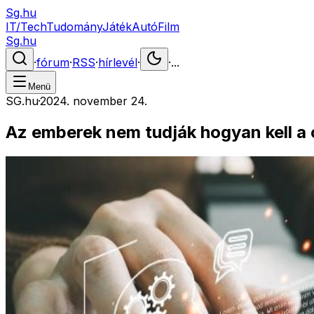
Sg.hu
IT/Tech
Tudomány
Játék
Autó
Film
Sg.hu
·
fórum
·
RSS
·
hírlevél
·
·
...
Menü
SG.hu
·
2024. november 24.
Az emberek nem tudják hogyan kell a 