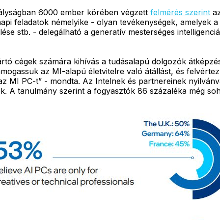
rályságban 6000 ember körében végzett
felmérés szerint
az
napi feladatok némelyike - olyan tevékenységek, amelyek a 
ése stb. - delegálható a generatív mesterséges intelligenciá
yártó cégek számára kihívás a tudásalapú dolgozók átképzé
mogassuk az MI-alapú életvitelre való átállást, és felvért
z MI PC-t” - mondta. Az Intelnek és partnereinek nyilván
k. A tanulmány szerint a fogyasztók 86 százaléka még soha