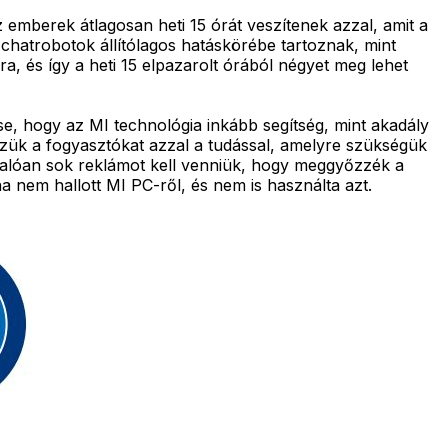
 emberek átlagosan heti 15 órát veszítenek azzal, amit a
chatrobotok állítólagos hatáskörébe tartoznak, mint
ra, és így a heti 15 elpazarolt órából négyet meg lehet
se, hogy az MI technológia inkább segítség, mint akadály
ezzük a fogyasztókat azzal a tudással, amelyre szükségük
valóan sok reklámot kell venniük, hogy meggyőzzék a
 nem hallott MI PC-ről, és nem is használta azt.