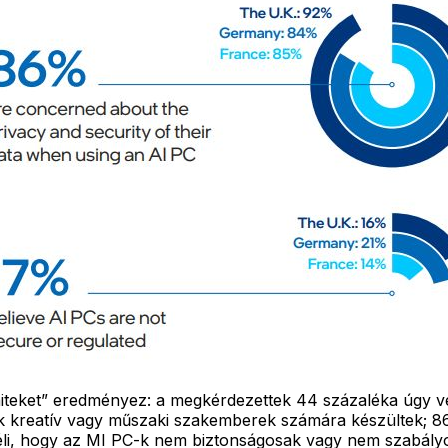
iteket” eredményez: a megkérdezettek 44 százaléka úgy vé
k kreatív vagy műszaki szakemberek számára készültek; 86
éli, hogy az MI PC-k nem biztonságosak vagy nem szabályoz