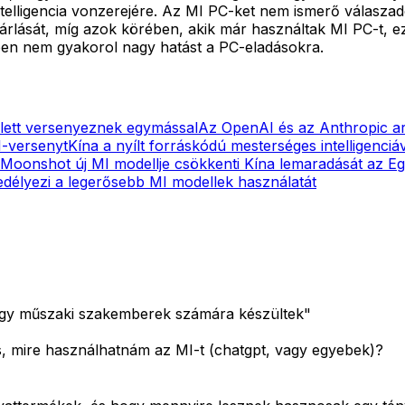
ntelligencia vonzerejére. Az MI PC-ket nem ismerő válasz
sárlását, míg azok körében, akik már használtak MI PC-t, 
ben nem gyakorol nagy hatást a PC-eladásokra.
lett versenyeznek egymással
Az OpenAI és az Anthropic arr
I-versenyt
Kína a nyílt forráskódú mesterséges intelligenciáva
Moonshot új MI modellje csökkenti Kína lemaradását az E
edélyezi a legerősebb MI modellek használatát
vagy műszaki szakemberek számára készültek"
, mire használhatnám az MI-t (chatgpt, vagy egyebek)?