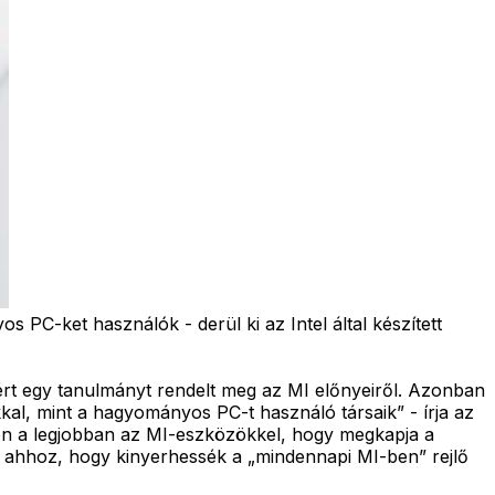
 PC-ket használók - derül ki az Intel által készített
ért egy tanulmányt rendelt meg az MI előnyeiről. Azonban
kkal, mint a hagyományos PC-t használó társaik” - írja az
áljon a legjobban az MI-eszközökkel, hogy megkapja a
iuk ahhoz, hogy kinyerhessék a „mindennapi MI-ben” rejlő