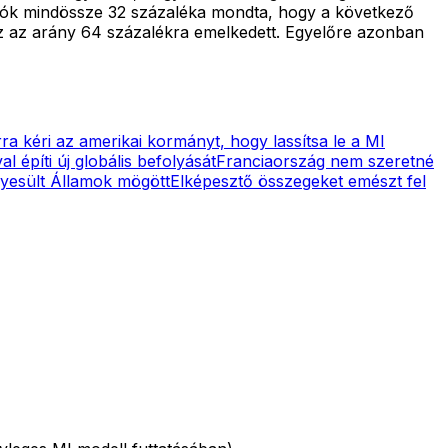
adók mindössze 32 százaléka mondta, hogy a következő
ez az arány 64 százalékra emelkedett. Egyelőre azonban
a kéri az amerikai kormányt, hogy lassítsa le a MI
l építi új globális befolyását
Franciaország nem szeretné
gyesült Államok mögött
Elképesztő összegeket emészt fel