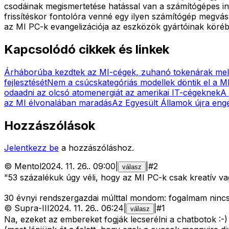
csodáinak megismertetése hatással van a számítógépes i
frissítéskor fontolóra venné egy ilyen számítógép megvá
az MI PC-k evangelizációja az eszközök gyártóinak köré
Kapcsolódó cikkek és linkek
Árháborúba kezdtek az MI-cégek, zuhanó tokenárak mel
fejlesztését
Nem a csúcskategóriás modellek döntik el a M
odaadni az olcsó atomenergiát az amerikai IT-cégeknek
A 
az MI élvonalában maradás
Az Egyesült Államok újra eng
Hozzászólások
Jelentkezz be
a hozzászóláshoz.
©
Mentol
2024. 11. 26.
.
09:00
|
|
#
2
válasz
"53 százalékuk úgy véli, hogy az MI PC-k csak kreatív 
30 évnyi rendszergazdai múlttal mondom: fogalmam nincs
©
Supra-III
2024. 11. 26.
.
06:24
|
|
#
1
válasz
Na, ezeket az embereket fogják lecserélni a chatbotok :-)