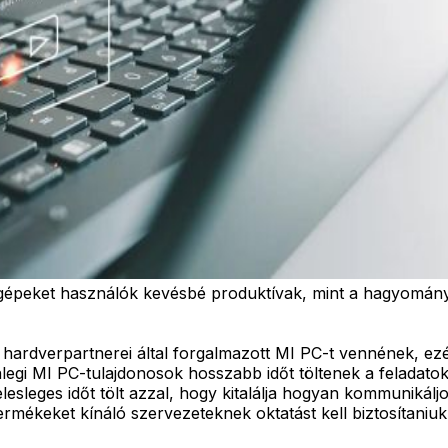
ógépeket használók kevésbé produktívak, mint a hagyományos
hardverpartnerei által forgalmazott MI PC-t vennének, ez
enlegi MI PC-tulajdonosok hosszabb időt töltenek a feladato
 felesleges időt tölt azzal, hogy kitalálja hogyan kommunik
 termékeket kínáló szervezeteknek oktatást kell biztosítan