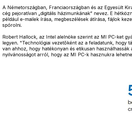
A Németországban, Franciaországban és az Egyesült Ki
cég pejoratívan „digitális házimunkának” nevez. E hétköz
például e-mailek írása, megbeszélések átírása, fájlok kezel
spórolni.
Robert Hallock, az Intel alelnöke szerint az MI PC-ket g
legyen. "Technológiai vezetőként az a feladatunk, hogy tá
van ahhoz, hogy hatékonyan és etikusan használhassák a
nyilvánosságot arról, hogy az MI PC-k hasznukra lehetne