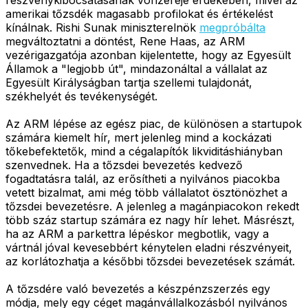
amerikai tőzsdék magasabb profilokat és értékelést
kínálnak. Rishi Sunak miniszterelnök
megpróbálta
megváltoztatni a döntést, Rene Haas, az ARM
vezérigazgatója azonban kijelentette, hogy az Egyesült
Államok a "legjobb út", mindazonáltal a vállalat az
Egyesült Királyságban tartja szellemi tulajdonát,
székhelyét és tevékenységét.
Az ARM lépése az egész piac, de különösen a startupok
számára kiemelt hír, mert jelenleg mind a kockázati
tőkebefektetők, mind a cégalapítók likviditáshiányban
szenvednek. Ha a tőzsdei bevezetés kedvező
fogadtatásra talál, az erősítheti a nyilvános piacokba
vetett bizalmat, ami még több vállalatot ösztönözhet a
tőzsdei bevezetésre. A jelenleg a magánpiacokon rekedt
több száz startup számára ez nagy hír lehet. Másrészt,
ha az ARM a parkettra lépéskor megbotlik, vagy a
vártnál jóval kevesebbért kénytelen eladni részvényeit,
az korlátozhatja a későbbi tőzsdei bevezetések számát.
A tőzsdére való bevezetés a készpénzszerzés egy
módja, mely egy céget magánvállalkozásból nyilvános