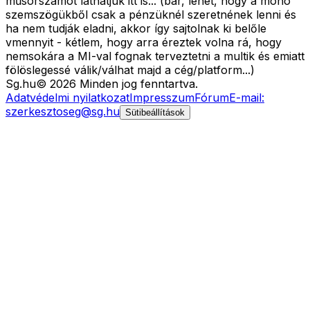
műsorszámot láthatjuk itt is... (bár, lehet, hogy a mohó
szemszögükből csak a pénzüknél szeretnének lenni és
ha nem tudják eladni, akkor így sajtolnak ki belőle
vmennyit - kétlem, hogy arra éreztek volna rá, hogy
nemsokára a MI-val fognak terveztetni a multik és emiatt
fölöslegessé válik/válhat majd a cég/platform...)
Sg
.hu
©
2026
Minden jog fenntartva.
Adatvédelmi nyilatkozat
Impresszum
Fórum
E-mail:
szerkesztoseg@sg.hu
Sütibeállítások