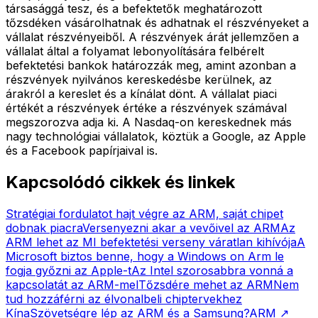
társasággá tesz, és a befektetők meghatározott
tőzsdéken vásárolhatnak és adhatnak el részvényeket a
vállalat részvényeiből. A részvények árát jellemzően a
vállalat által a folyamat lebonyolítására felbérelt
befektetési bankok határozzák meg, amint azonban a
részvények nyilvános kereskedésbe kerülnek, az
árakról a kereslet és a kínálat dönt. A vállalat piaci
értékét a részvények értéke a részvények számával
megszorozva adja ki. A Nasdaq-on kereskednek más
nagy technológiai vállalatok, köztük a Google, az Apple
és a Facebook papírjaival is.
Kapcsolódó cikkek és linkek
Stratégiai fordulatot hajt végre az ARM, saját chipet
dobnak piacra
Versenyezni akar a vevőivel az ARM
Az
ARM lehet az MI befektetési verseny váratlan kihívója
A
Microsoft biztos benne, hogy a Windows on Arm le
fogja győzni az Apple-t
Az Intel szorosabbra vonná a
kapcsolatát az ARM-mel
Tőzsdére mehet az ARM
Nem
tud hozzáférni az élvonalbeli chiptervekhez
Kína
Szövetségre lép az ARM és a Samsung?
ARM
↗