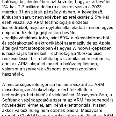
hatósági bejelentésében azt közölte, hogy az árbevétel
1%-kal, 2,7 milliárd dollárra csúszott vissza a 2023.
március 31-én zárult pénzügyi évben. A következő,
júniusban zárult negyedévben az értékesítés 2,5%-kal
esett vissza. Az ARM technológiája előzetes
licencdíjaiból, majd az ügyfelei által eladott minden egyes
chip után fizetett jogdíjból kap bevételt.
Jogdíjbevételének több, mint 50%-a okostelefonokból
és szórakoztató elektronikából származik, de az Apple
által gyártott laptopokban és egyes Windows-gépekben
is használják termékeit. Technológiája 10%-os piaci
részesedéssel bír a felhőalapú számítástechnikában is,
ahol az ARM-alapú chipeket a hálózatépítésben,
valamint a szerverek központi processzoraiban
használják.
A mesterséges intelligencia hulláma viszont az ARM
másodvirágzását okozhatja, ezért felkeltette a
technológiai befektetők érdeklődését. Masayoshi Son, a
Softbank vezérigazgatója szerint az ARM "exponenciális
növekedést" érhet el, ami némi ellentmondás, hiszen
akkor valószínűleg nem dobnák piacra. Masayoshi
szerint a ChatGPT-szerű szolgáltatásokat idővel az ARM