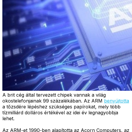
A brit cég által tervezett chipek vannak a világ
okostelefonjainak 99 százalékában. Az ARM
benyújtotta
a tőzsdére lépéshez szükséges papírokat, mely több
tízmilliárd dolláros értékével az idei év legnagyobbja
lehet.
Az ARM-et 1990-ben alapította az Acorn Computers, az