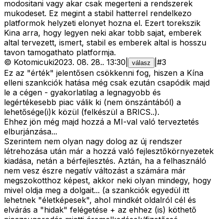
modositani vagy akar csak megerteni a rendszerek
mukodeset. Ez megint a stabil hatterrel rendelkezo
platformok helyzeti elonyet hozna el. Ezert torekszik
Kina arra, hogy legyen neki akar tobb sajat, emberek
altal tervezett, ismert, stabil es emberek altal is hosszu
tavon tamogathato platformja.
©
Kotomicuki
2023. 08. 28.
.
13:30
|
|
#
3
válasz
Ez az "érték" jelentősen csökkenni fog, hiszen a Kína
elleni szankciók hatása még csak ezután csapódik majd
le a cégen - gyakorlatilag a legnagyobb és
legértékesebb piac válik ki (nem önszántából) a
lehetősége(i)k közül (felkészül a BRICS..).
Ehhez jön még majd hozzá a MI-val való terveztetés
elburjánzása...
Szerintem nem olyan nagy dolog az új rendszer
létrehozása után már a hozzá való fejlesztőkörnyezetek
kiadása, netán a bérfejlesztés. Aztán, ha a felhasználó
nem vesz észre negatív változást a számára már
megszokotthoz képest, akkor neki olyan mindegy, hogy
mivel oldja meg a dolgait... (a szankciók egyedül itt
lehetnek "életképesek", ahol mindkét oldalról cél és
elvárás a "hidak" felégetése + az ehhez (is) köthető