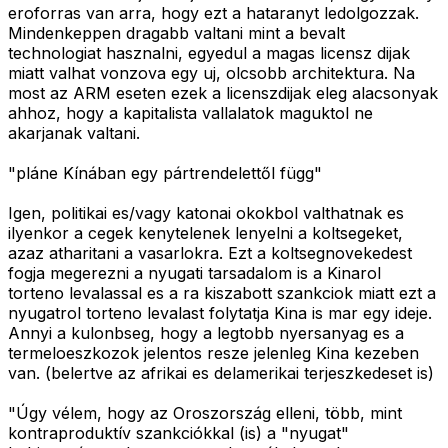
eroforras van arra, hogy ezt a hataranyt ledolgozzak.
Mindenkeppen dragabb valtani mint a bevalt
technologiat hasznalni, egyedul a magas licensz dijak
miatt valhat vonzova egy uj, olcsobb architektura. Na
most az ARM eseten ezek a licenszdijak eleg alacsonyak
ahhoz, hogy a kapitalista vallalatok maguktol ne
akarjanak valtani.
"pláne Kínában egy pártrendelettől függ"
Igen, politikai es/vagy katonai okokbol valthatnak es
ilyenkor a cegek kenytelenek lenyelni a koltsegeket,
azaz atharitani a vasarlokra. Ezt a koltsegnovekedest
fogja megerezni a nyugati tarsadalom is a Kinarol
torteno levalassal es a ra kiszabott szankciok miatt ezt a
nyugatrol torteno levalast folytatja Kina is mar egy ideje.
Annyi a kulonbseg, hogy a legtobb nyersanyag es a
termeloeszkozok jelentos resze jelenleg Kina kezeben
van. (belertve az afrikai es delamerikai terjeszkedeset is)
"Úgy vélem, hogy az Oroszország elleni, több, mint
kontraproduktív szankciókkal (is) a "nyugat"