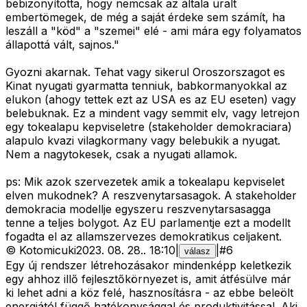
bebizonyította, hogy nemcsak az általa uralt
embertömegek, de még a saját érdeke sem számít, ha
leszáll a "köd" a "szemei" elé - ami mára egy folyamatos
állapottá vált, sajnos."
Gyozni akarnak. Tehat vagy sikerul Oroszorszagot es
Kinat nyugati gyarmatta tenniuk, babkormanyokkal az
elukon (ahogy tettek ezt az USA es az EU eseten) vagy
belebuknak. Ez a mindent vagy semmit elv, vagy letrejon
egy tokealapu kepviseletre (stakeholder demokraciara)
alapulo kvazi vilagkormany vagy belebukik a nyugat.
Nem a nagytokesek, csak a nyugati allamok.
ps: Mik azok szervezetek amik a tokealapu kepviselet
elven mukodnek? A reszvenytarsasagok. A stakeholder
demokracia modellje egyszeru reszvenytarsasagga
tenne a teljes bolygot. Az EU parlamentje ezt a modellt
fogadta el az allamszervezes demokratikus celjakent.
©
Kotomicuki
2023. 08. 28.
.
18:10
|
|
#
6
válasz
Egy új rendszer létrehozásakor mindenképp keletkezik
egy ahhoz illő fejlesztőkörnyezet is, amit átfésülve már
ki lehet adni a köz felé, hasznosításra - az ebbe beleölt
energiától függő hatékonysággal és produktivitással. Aki