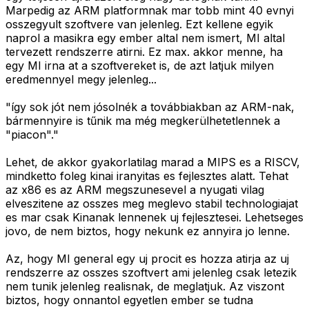
Marpedig az ARM platformnak mar tobb mint 40 evnyi
osszegyult szoftvere van jelenleg. Ezt kellene egyik
naprol a masikra egy ember altal nem ismert, MI altal
tervezett rendszerre atirni. Ez max. akkor menne, ha
egy MI irna at a szoftvereket is, de azt latjuk milyen
eredmennyel megy jelenleg...
"így sok jót nem jósolnék a továbbiakban az ARM-nak,
bármennyire is tűnik ma még megkerülhetetlennek a
"piacon"."
Lehet, de akkor gyakorlatilag marad a MIPS es a RISCV,
mindketto foleg kinai iranyitas es fejlesztes alatt. Tehat
az x86 es az ARM megszunesevel a nyugati vilag
elveszitene az osszes meg meglevo stabil technologiajat
es mar csak Kinanak lennenek uj fejlesztesei. Lehetseges
jovo, de nem biztos, hogy nekunk ez annyira jo lenne.
Az, hogy MI general egy uj procit es hozza atirja az uj
rendszerre az osszes szoftvert ami jelenleg csak letezik
nem tunik jelenleg realisnak, de meglatjuk. Az viszont
biztos, hogy onnantol egyetlen ember se tudna