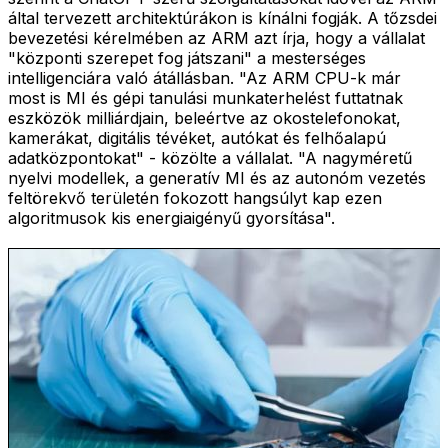
által tervezett architektúrákon is kínálni fogják. A tőzsdei
bevezetési kérelmében az ARM azt írja, hogy a vállalat
"központi szerepet fog játszani" a mesterséges
intelligenciára való átállásban. "Az ARM CPU-k már
most is MI és gépi tanulási munkaterhelést futtatnak
eszközök milliárdjain, beleértve az okostelefonokat,
kamerákat, digitális tévéket, autókat és felhőalapú
adatközpontokat" - közölte a vállalat. "A nagyméretű
nyelvi modellek, a generatív MI és az autonóm vezetés
feltörekvő területén fokozott hangsúlyt kap ezen
algoritmusok kis energiaigényű gyorsítása".