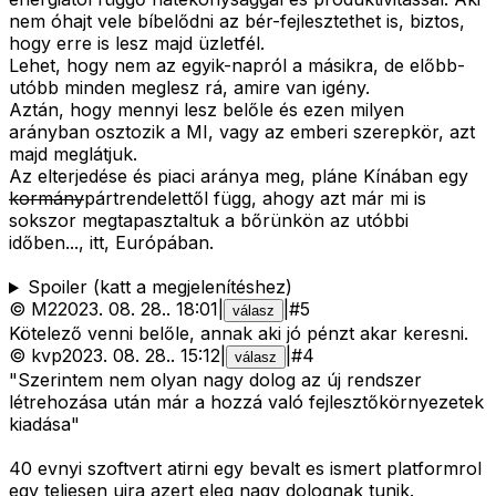
nem óhajt vele bíbelődni az bér-fejlesztethet is, biztos,
hogy erre is lesz majd üzletfél.
Lehet, hogy nem az egyik-napról a másikra, de előbb-
utóbb minden meglesz rá, amire van igény.
Aztán, hogy mennyi lesz belőle és ezen milyen
arányban osztozik a MI, vagy az emberi szerepkör, azt
majd meglátjuk.
Az elterjedése és piaci aránya meg, pláne Kínában egy
kormány
pártrendelettől függ, ahogy azt már mi is
sokszor megtapasztaltuk a bőrünkön az utóbbi
időben..., itt, Európában.
Spoiler (katt a megjelenítéshez)
©
M2
2023. 08. 28.
.
18:01
|
|
#
5
válasz
Kötelező venni belőle, annak aki jó pénzt akar keresni.
©
kvp
2023. 08. 28.
.
15:12
|
|
#
4
válasz
"Szerintem nem olyan nagy dolog az új rendszer
létrehozása után már a hozzá való fejlesztőkörnyezetek
kiadása"
40 evnyi szoftvert atirni egy bevalt es ismert platformrol
egy teljesen ujra azert eleg nagy dolognak tunik.