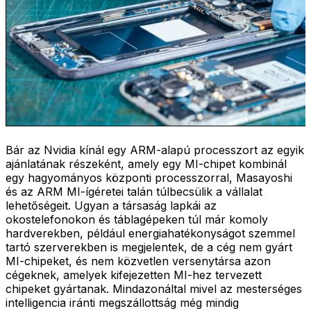
Bár az Nvidia kínál egy ARM-alapú processzort az egyik
ajánlatának részeként, amely egy MI-chipet kombinál
egy hagyományos központi processzorral, Masayoshi
és az ARM MI-ígéretei talán túlbecsülik a vállalat
lehetőségeit. Ugyan a társaság lapkái az
okostelefonokon és táblagépeken túl már komoly
hardverekben, például energiahatékonyságot szemmel
tartó szerverekben is megjelentek, de a cég nem gyárt
MI-chipeket, és nem közvetlen versenytársa azon
cégeknek, amelyek kifejezetten MI-hez tervezett
chipeket gyártanak. Mindazonáltal mivel az mesterséges
intelligencia iránti megszállottság még mindig