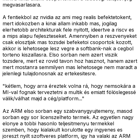
megvasarlasara.
A fentiekbol az nvidia az ami meg realis befektetokent,
mert idokozben a kinai allam inkabb mas, jogilag
elerhetobb architekturak fele nyitott, ideertve a riscv es
a mips alapu fejleszteseket. Amennyiben a reszvenyeket
csak elosztjak mas tozsdei befeketoi csoportok kozott,
akkor is lehetosege lesz vegre a softbank-nak a cegbol
torteno kiszallasra. Elso sorban nem azert viszik
tozsdere, mert ez rovid tavon hoz hasznot, hanem azert
mert mostanra semmilyen mas lehetosege nem maradt a
jelenlegi tulajdonosnak az ertekesitesre.
"kétlem, hogy arra éreztek volna rá, hogy nemsokára a
MI-val fognak terveztetni a multik és emiatt fölöslegessé
válik/válhat majd a cég/platform..."
Az ARM elso sorban egy szabvanygyujtemeny, masod
sorban egy sor licenszelheto termek. Az egyetlen nagy
elonye a tobbi hasonlo teljesitmenyu termekkel
szemben, hogy kialakult korulotte egy ingyenes es
joreszt nyilt szoftveres platform, igy ha valaki az ARM