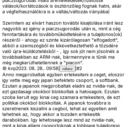
piaczsugorodás miatti áremelkedések/fizetőssé
válások/korlátozások is ösztönzőleg fognak hatni, akár
a végfelhasználókra is a váltás/változás irányába)
Szerintem az elvárt haszon további kisajtolása iránt lesz
nagyobb az igény a piaczsugorodás után is, mint a cég
fenntartására és továbbműködtetésére a tulajdonos(ok)
részéről - ahogy ez szinte kizárólagosan "elfogadott",
abból a szemszögből és kikövetkeztethető a tőzsdére
való újra-kiüldöztetésből - , így sok jót nem jósolnék a
továbbiakban az ARM-nak, bármennyire is tűnik ma
még megkerülhetetlennek a "piacon".
©
kvp
2023. 08. 28.
.
09:58
|
|
#
2
válasz
Anno megprobaltak egyben ertekesiteni a ceget, eloszor
igy vette meg egy japan befekteto csoport, a softbank.
Ezutan a japanok megprobaltak eladni az nvidia-nak, de
ezt gazdasagi okokbol blokkoltak a hatosagok. Ezutan
szoba kerult egy kinai ceg szamara ertekesiteni, de ezt
politikai okokbol blokkoltak. A japanok tovabbra is
szeretnenek kiszallni a cegbol, tehat az egyetlen amit
tehetnek az, hogy akkor a tozsden ertekesitik
darabokban. Igy lehetosege lesz mind az nvidia-nak,
mint a kinai allami csoportoknak a tobbsegi tulajdonjog