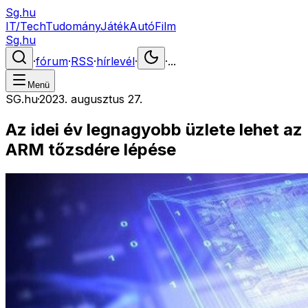
Sg.hu
IT/Tech
Tudomány
Játék
Autó
Film
Sg.hu
·
fórum
·
RSS
·
hírlevél
·
·
...
Menü
SG.hu
·
2023. augusztus 27.
Az idei év legnagyobb üzlete lehet az
ARM tőzsdére lépése