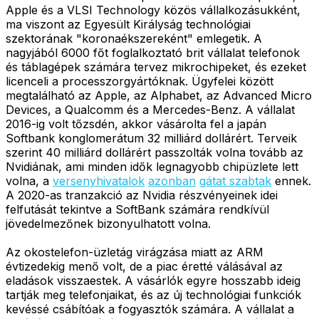
Apple és a VLSI Technology közös vállalkozásukként,
ma viszont az Egyesült Királyság technológiai
szektorának "koronaékszereként" emlegetik. A
nagyjából 6000 főt foglalkoztató brit vállalat telefonok
és táblagépek számára tervez mikrochipeket, és ezeket
licenceli a processzorgyártóknak. Ügyfelei között
megtalálható az Apple, az Alphabet, az Advanced Micro
Devices, a Qualcomm és a Mercedes-Benz. A vállalat
2016-ig volt tőzsdén, akkor vásárolta fel a japán
Softbank konglomerátum 32 milliárd dollárért. Terveik
szerint 40 milliárd dollárért passzolták volna tovább az
Nvidiának, ami minden idők legnagyobb chipüzlete lett
volna, a
versenyhivatalok
azonban
gátat szabtak
ennek.
A 2020-as tranzakció az Nvidia részvényeinek idei
felfutását tekintve a SoftBank számára rendkívül
jövedelmezőnek bizonyulhatott volna.
Az okostelefon-üzletág virágzása miatt az ARM
évtizedekig menő volt, de a piac éretté válásával az
eladások visszaestek. A vásárlók egyre hosszabb ideig
tartják meg telefonjaikat, és az új technológiai funkciók
kevéssé csábítóak a fogyasztók számára. A vállalat a