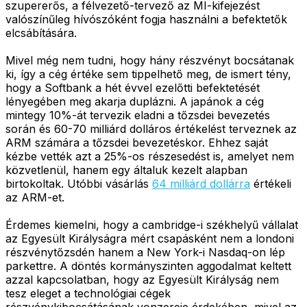
szupererős, a félvezető-tervező az MI-kifejezést
valószínűleg hívószóként fogja használni a befektetők
elcsábítására.
Mivel még nem tudni, hogy hány részvényt bocsátanak
ki, így a cég értéke sem tippelhető meg, de ismert tény,
hogy a Softbank a hét évvel ezelőtti befektetését
lényegében meg akarja duplázni. A japánok a cég
mintegy 10%-át tervezik eladni a tőzsdei bevezetés
során és 60-70 milliárd dolláros értékelést terveznek az
ARM számára a tőzsdei bevezetéskor. Ehhez saját
kézbe vették azt a 25%-os részesedést is, amelyet nem
közvetlenül, hanem egy általuk kezelt alapban
birtokoltak. Utóbbi vásárlás
64 milliárd dollárra
értékeli
az ARM-et.
Érdemes kiemelni, hogy a cambridge-i székhelyű vállalat
az Egyesült Királyságra mért csapásként nem a londoni
részvénytőzsdén hanem a New York-i Nasdaq-on lép
parkettre. A döntés kormányszinten aggodalmat keltett
azzal kapcsolatban, hogy az Egyesült Királyság nem
tesz eleget a technológiai cégek
részvénykibocsátásának vonzereje érdekében, mivel az