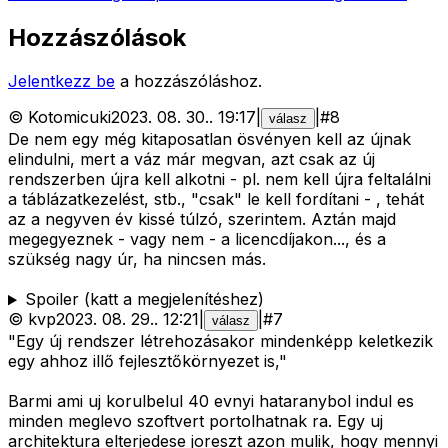
Hozzászólások
Jelentkezz be
a hozzászóláshoz.
©
Kotomicuki
2023. 08. 30.
.
19:17
|
|
#
8
válasz
De nem egy még kitaposatlan ösvényen kell az újnak
elindulni, mert a váz már megvan, azt csak az új
rendszerben újra kell alkotni - pl. nem kell újra feltalálni
a táblázatkezelést, stb., "csak" le kell fordítani - , tehát
az a negyven év kissé túlzó, szerintem. Aztán majd
megegyeznek - vagy nem - a licencdíjakon..., és a
szükség nagy úr, ha nincsen más.
Spoiler (katt a megjelenítéshez)
©
kvp
2023. 08. 29.
.
12:21
|
|
#
7
válasz
"Egy új rendszer létrehozásakor mindenképp keletkezik
egy ahhoz illő fejlesztőkörnyezet is,"
Barmi ami uj korulbelul 40 evnyi hataranybol indul es
minden meglevo szoftvert portolhatnak ra. Egy uj
architektura elterjedese joreszt azon mulik, hogy mennyi