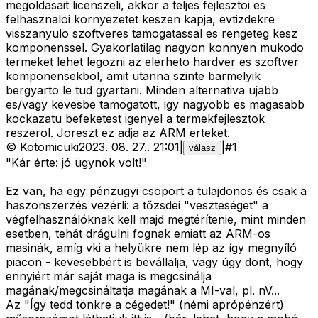
megoldasait licenszeli, akkor a teljes fejlesztoi es
felhasznaloi kornyezetet keszen kapja, evtizdekre
visszanyulo szoftveres tamogatassal es rengeteg kesz
komponenssel. Gyakorlatilag nagyon konnyen mukodo
termeket lehet legozni az elerheto hardver es szoftver
komponensekbol, amit utanna szinte barmelyik
bergyarto le tud gyartani. Minden alternativa ujabb
es/vagy kevesbe tamogatott, igy nagyobb es magasabb
kockazatu befeketest igenyel a termekfejlesztok
reszerol. Joreszt ez adja az ARM erteket.
©
Kotomicuki
2023. 08. 27.
.
21:01
|
|
#
1
válasz
"Kár érte: jó ügynök volt!"
Ez van, ha egy pénzügyi csoport a tulajdonos és csak a
haszonszerzés vezérli: a tőzsdei "veszteséget" a
végfelhasználóknak kell majd megtérítenie, mint minden
esetben, tehát drágulni fognak emiatt az ARM-os
masinák, amíg vki a helyükre nem lép az így megnyíló
piacon - kevesebbért is bevállalja, vagy úgy dönt, hogy
ennyiért már saját maga is megcsinálja
magának/megcsináltatja magának a MI-val, pl. nV...
Az "Így tedd tönkre a cégedet!" (némi aprópénzért)