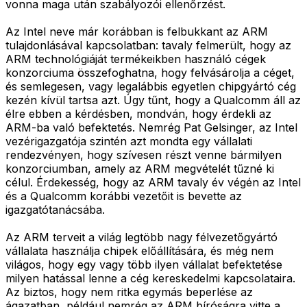
vonna maga után szabályozói ellenőrzést.
Az Intel neve már korábban is felbukkant az ARM
tulajdonlásával kapcsolatban: tavaly felmerült, hogy az
ARM technológiáját termékeikben használó cégek
konzorciuma összefoghatna, hogy felvásárolja a céget,
és semlegesen, vagy legalábbis egyetlen chipgyártó cég
kezén kívül tartsa azt. Úgy tűnt, hogy a Qualcomm áll az
élre ebben a kérdésben, mondván, hogy érdekli az
ARM-ba való befektetés. Nemrég Pat Gelsinger, az Intel
vezérigazgatója szintén azt mondta egy vállalati
rendezvényen, hogy szívesen részt venne bármilyen
konzorciumban, amely az ARM megvételét tűzné ki
célul. Érdekesség, hogy az ARM tavaly év végén az Intel
és a Qualcomm korábbi vezetőit is bevette az
igazgatótanácsába.
Az ARM terveit a világ legtöbb nagy félvezetőgyártó
vállalata használja chipek előállítására, és még nem
világos, hogy egy vagy több ilyen vállalat befektetése
milyen hatással lenne a cég kereskedelmi kapcsolataira.
Az biztos, hogy nem ritka egymás beperlése az
ágazatban, például nemrég az ARM bíróságra vitte a