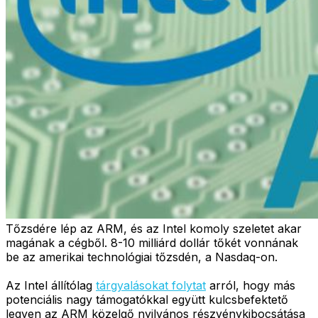
Tőzsdére lép az ARM, és az Intel komoly szeletet akar
magának a cégből. 8-10 milliárd dollár tőkét vonnának
be az amerikai technológiai tőzsdén, a Nasdaq-on.
Az Intel állítólag
tárgyalásokat folytat
arról, hogy más
potenciális nagy támogatókkal együtt kulcsbefektető
legyen az ARM közelgő nyilvános részvénykibocsátása