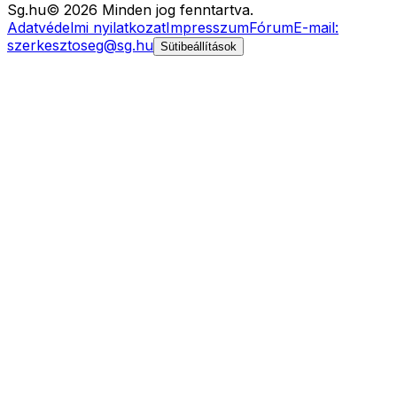
Sg
.hu
©
2026
Minden jog fenntartva.
Adatvédelmi nyilatkozat
Impresszum
Fórum
E-mail:
szerkesztoseg@sg.hu
Sütibeállítások