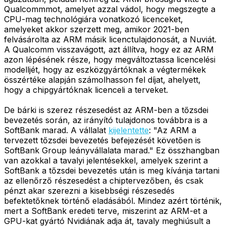
Qualcommmot, amelyet azzal vádol, hogy megszegte a
CPU-mag technológiára vonatkozó licenceket,
amelyeket akkor szerzett meg, amikor 2021-ben
felvásárolta az ARM másik licenctulajdonosát, a Nuviát.
A Qualcomm visszavágott, azt állítva, hogy ez az ARM
azon lépésének része, hogy megváltoztassa licencelési
modelljét, hogy az eszközgyártóknak a végtermékek
összértéke alapján számolhasson fel díjat, ahelyett,
hogy a chipgyártóknak licenceli a terveket.
De bárki is szerez részesedést az ARM-ben a tőzsdei
bevezetés során, az irányító tulajdonos továbbra is a
SoftBank marad. A vállalat
kijelentette
: "Az ARM a
tervezett tőzsdei bevezetés befejezését követően is
SoftBank Group leányvállalata marad." Ez összhangban
van azokkal a tavalyi jelentésekkel, amelyek szerint a
SoftBank a tőzsdei bevezetés után is meg kívánja tartani
az ellenőrző részesedést a chiptervezőben, és csak
pénzt akar szerezni a kisebbségi részesedés
befektetőknek történő eladásából. Mindez azért történik,
mert a SoftBank eredeti terve, miszerint az ARM-et a
GPU-kat gyártó Nvidiának adja át, tavaly meghiúsult a