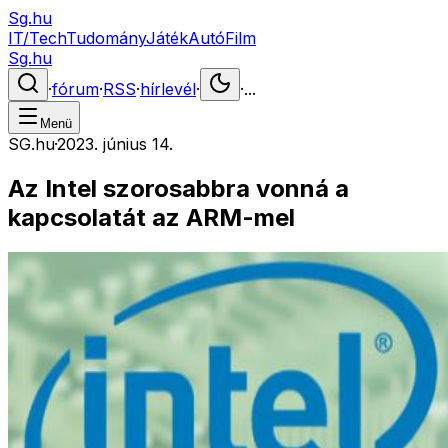
Sg.hu
IT/Tech
Tudomány
Játék
Autó
Film
Sg.hu
·
fórum
·
RSS
·
hírlevél
·
·
...
Menü
SG.hu
·
2023. június 14.
Az Intel szorosabbra vonná a
kapcsolatát az ARM-mel