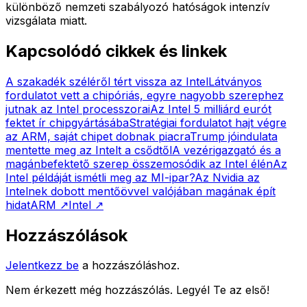
különböző nemzeti szabályozó hatóságok intenzív
vizsgálata miatt.
Kapcsolódó cikkek és linkek
A szakadék széléről tért vissza az Intel
Látványos
fordulatot vett a chipóriás, egyre nagyobb szerephez
jutnak az Intel processzorai
Az Intel 5 milliárd eurót
fektet ír chipgyártásába
Stratégiai fordulatot hajt végre
az ARM, saját chipet dobnak piacra
Trump jóindulata
mentette meg az Intelt a csődtől
A vezérigazgató és a
magánbefektető szerep összemosódik az Intel élén
Az
Intel példáját ismétli meg az MI-ipar?
Az Nvidia az
Intelnek dobott mentőövvel valójában magának épít
hidat
ARM
↗
Intel
↗
Hozzászólások
Jelentkezz be
a hozzászóláshoz.
Nem érkezett még hozzászólás. Legyél Te az első!