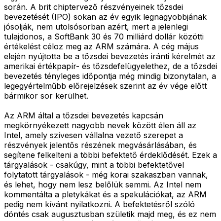
során. A brit chiptervező részvényeinek tőzsdei
bevezetését (IPO) sokan az év egyik legnagyobbjának
jósolják, nem utolsósorban azért, mert a jelenlegi
tulajdonos, a SoftBank 30 és 70 milliárd dollár közötti
értékelést céloz meg az ARM számára. A cég május
elején nyújtotta be a tőzsdei bevezetés iránti kérelmét az
amerikai értékpapír- és tőzsdefelügyelethez, de a tőzsdei
bevezetés tényleges időpontja még mindig bizonytalan, a
legegyértelműbb előrejelzések szerint az év vége előtt
bármikor sor kerülhet.
Az ARM által a tőzsdei bevezetés kapcsán
megkörnyékezett nagyobb nevek között élen áll az
Intel, amely szívesen vállalna vezető szerepet a
részvények jelentős részének megvásárlásában, és
segítene felkelteni a többi befektető érdeklődését. Ezek a
tárgyalások - csakúgy, mint a többi befektetővel
folytatott tárgyalások - még korai szakaszban vannak,
és lehet, hogy nem lesz belőlük semmi. Az Intel nem
kommentálta a pletykákat és a spekulációkat, az ARM
pedig nem kívánt nyilatkozni. A befektetésről szóló
döntés csak augusztusban születik majd meg, és ez nem