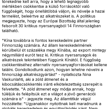
törekednie kell arra, hogy a lehető legnagyobb
mértékben csökkentse a külső forrásoktól való
függőségét, hogy önellátóbbá váljon, és növelje a hazai
termelést, beleértve az alkatrészeket is. A politikus
megjegyezte, hogy az Európai Bizottság által jelenleg
felsorolt 30 kritikus nyersanyagból 14 Finnországban
található.
"Kína továbbra is fontos kereskedelmi partner
Finnország számára. Az állam kereskedelmének
körülbelül öt százaléka megy Kínába, az export mintegy
négymilliárd eurót tesz ki. Kritikus nyersanyagok és
alkatrészek tekintetében függünk Kínától. E függőség
csökkentéséhez alternatív nyersanyagforrásokat kellene
találni. Gondolkodtunk azon, hogyan lehetne növelni a
finnországi alkatrészgyártást" - nyilatkozta Nina
Vaskunlahti, aki a zöld átmenet és a
kibocsátáscsökkentés iránti elkötelezettség szerepét is
felvetette. "A zöld átmenet egy módja annak, hogy
túléljük és felépítsük ezt a világot a jövő generációi
számára is" - jegyezte meg. Az államtitkár végül
hozzátette: "Ugyanakkor nyitottnak kell maradnunk a
globális kereskedelem és együttműködés iránt. Nem