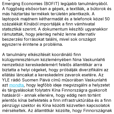
Emerging Economies (BOFIT) legújabb tanulmányából.
A függőség elsősorban a gépek, a textíliák, a bútorok és
más háztartási termékek területén jelentkezik. A
laptopok majdnem kétharmadát és a telefonok közel 50
százalékát Kínából importálják a finn vámhivatal
statisztikái szerint. A dokumentum készítői ugyanakkor
rámutattak, hogy jelenleg nehéz lenne alternatív
beszerzési forrásokat találni, mivel sok országot
egyszerre érintene a probléma.
A tanulmány elkészítését koordináló finn
külügyminisztérium közleményében Nina Vaskunlahti
nemzetközi kereskedelemért felelős államtitkár arra
biztatta a helyi cégeket, hogy próbálják diverzifikálni az
ellátási láncaikat a kereskedelmi zavarok esetére. Az
YLE rádió Suomen Päivä című műsorában Vaskunlahti
azt
mondta
, hogy legfőbb ideje megvizsgálni a helyzetet
és tárgyalásokat folytatni Kína Finnországra gyakorolt
hatásáról - annak ellenére, hogy eddig nem történt
jelentős kínai befektetés a finn infrastruktúrába és a finn
pénzügyi szektor és Kína közötti közvetlen kapcsolatok
mérsékeltek. Az államtitkár közölte, hogy Finnországnak