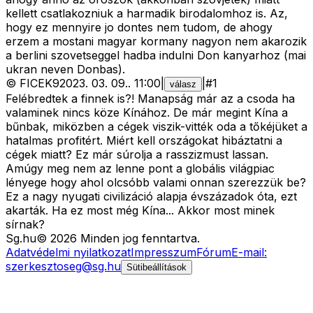
kellett csatlakozniuk a harmadik birodalomhoz is. Az,
hogy ez mennyire jo dontes nem tudom, de ahogy
erzem a mostani magyar kormany nagyon nem akarozik
a berlini szovetseggel hadba indulni Don kanyarhoz (mai
ukran neven Donbas).
©
FICEK9
2023. 03. 09.
.
11:00
|
|
#
1
válasz
Felébredtek a finnek is?! Manapság már az a csoda ha
valaminek nincs köze Kínához. De már megint Kína a
bűnbak, miközben a cégek viszik-vitték oda a tőkéjüket a
hatalmas profitért. Miért kell országokat hibáztatni a
cégek miatt? Ez már súrolja a rasszizmust lassan.
Amúgy meg nem az lenne pont a globális világpiac
lényege hogy ahol olcsóbb valami onnan szerezzük be?
Ez a nagy nyugati civilizáció alapja évszázadok óta, ezt
akarták. Ha ez most még Kína... Akkor most minek
sírnak?
Sg
.hu
©
2026
Minden jog fenntartva.
Adatvédelmi nyilatkozat
Impresszum
Fórum
E-mail:
szerkesztoseg@sg.hu
Sütibeállítások