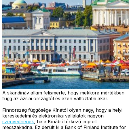
A skandináv állam felismerte, hogy mekkora mértékben
függ az ázsiai országtól és ezen változtatni akar.
Finnország függősége Kínától olyan nagy, hogy a helyi
kereskedelmi és elektronikai vállalatok nagyon
szenvednének
, ha a Kínából érkező import
megszakadna. Ez derült ki a Bank of Finland Institute for