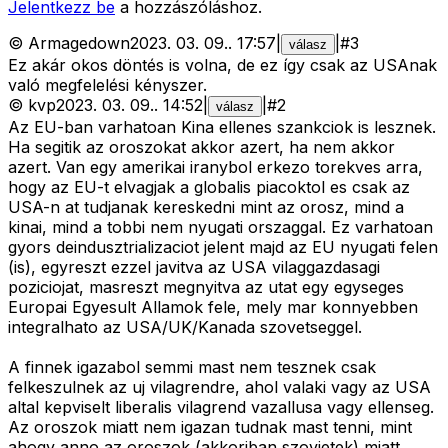
Jelentkezz be
a hozzászóláshoz.
©
Armagedown
2023. 03. 09.
.
17:57
|
|
#
3
válasz
Ez akár okos döntés is volna, de ez így csak az USAnak
való megfelelési kényszer.
©
kvp
2023. 03. 09.
.
14:52
|
|
#
2
válasz
Az EU-ban varhatoan Kina ellenes szankciok is lesznek.
Ha segitik az oroszokat akkor azert, ha nem akkor
azert. Van egy amerikai iranybol erkezo torekves arra,
hogy az EU-t elvagjak a globalis piacoktol es csak az
USA-n at tudjanak kereskedni mint az orosz, mind a
kinai, mind a tobbi nem nyugati orszaggal. Ez varhatoan
gyors deindusztrializaciot jelent majd az EU nyugati felen
(is), egyreszt ezzel javitva az USA vilaggazdasagi
poziciojat, masreszt megnyitva az utat egy egyseges
Europai Egyesult Allamok fele, mely mar konnyebben
integralhato az USA/UK/Kanada szovetseggel.
A finnek igazabol semmi mast nem tesznek csak
felkeszulnek az uj vilagrendre, ahol valaki vagy az USA
altal kepviselt liberalis vilagrend vazallusa vagy ellenseg.
Az oroszok miatt nem igazan tudnak mast tenni, mint
ahogy anno az oroszok (akkoriban szovjetek) miatt