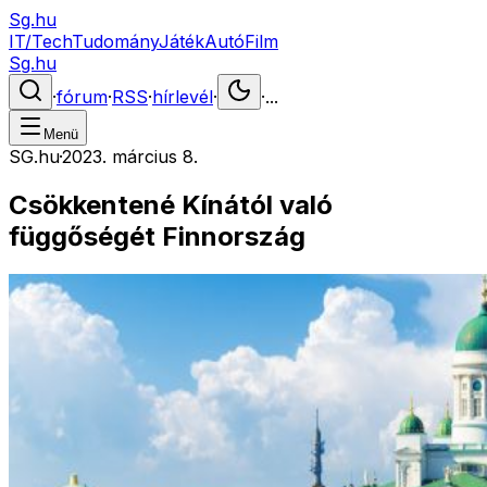
Sg.hu
IT/Tech
Tudomány
Játék
Autó
Film
Sg.hu
·
fórum
·
RSS
·
hírlevél
·
·
...
Menü
SG.hu
·
2023. március 8.
Csökkentené Kínától való
függőségét Finnország