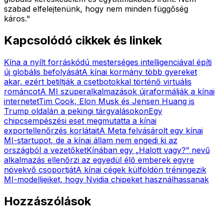
szabad elfelejtenünk, hogy nem minden függőség
káros."
Kapcsolódó cikkek és linkek
Kína a nyílt forráskódú mesterséges intelligenciával építi
új globális befolyását
A kínai kormány több gyereket
akar, ezért betiltják a csetbotokkal történő virtuális
románcot
A MI szuperalkalmazások újraformálják a kínai
internetet
Tim Cook, Elon Musk és Jensen Huang is
Trump oldalán a pekingi tárgyalásokon
Egy
chipcsempészési eset megmutatta a kínai
exportellenőrzés korlátait
A Meta felvásárolt egy kínai
MI-startupot, de a kínai állam nem engedi ki az
országból a vezetőket
Kínában egy „Halott vagy?” nevű
alkalmazás ellenőrzi az egyedül élő emberek egyre
növekvő csoportját
A kínai cégek külföldön tréningezik
MI-modelljeiket, hogy Nvidia chipeket használhassanak
Hozzászólások