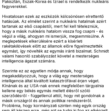
Pakisztán, Észak-Korea és Izrael is rendelkezik nukleáris
fegyverekkel.
Hivatalosan ezek az eszközök kölcsönösen elrettentő
hatásúak. Az elmélet szerint a nukleáris hatalmak azért
tartanak az első csapástól, mert fel kell tételezniük,
hogy a másik nukleáris hatalom vissza fog csapni - és
végül a világ, ahogyan mi ismerjük, megsemmisülne. A
meglepetések elkerülésére ezért a kísérleti
rakétakilövések előtt az államok előre figyelmeztették
egymást, így növelték az egymás iránti bizalmat. Schmidt
valami hasonló szabályozást követel a mesterséges
intelligencia ágazat számára.
Szerinte ez az egyetlen módja annak, hogy
megakadályozzuk, hogy a világ egy mesterséges
intelligencia által kiváltott katasztrófával érjen véget.
Kínának és az USA-nak ennek megfelelően tárgyalnia
kellene egy békés egymás mellett élésről szóló
szerződésről - függetlenül attól, hogy mit gondolnak a
másik országról és annak politikai rendszeréről.
Probléma, hogy kormányzati szinten még egyik ország
sem áll készen erre, még azt se tudni ki fog az elképzelt