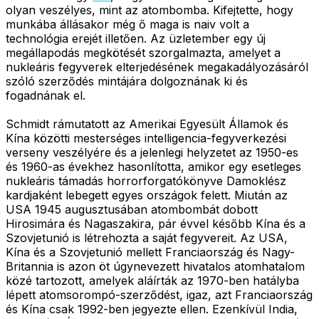
olyan veszélyes, mint az atombomba. Kifejtette, hogy
munkába állásakor még ő maga is naiv volt a
technológia erejét illetően. Az üzletember egy új
megállapodás megkötését szorgalmazta, amelyet a
nukleáris fegyverek elterjedésének megakadályozásáról
szóló szerződés mintájára dolgoznának ki és
fogadnának el.
Schmidt rámutatott az Amerikai Egyesült Államok és
Kína közötti mesterséges intelligencia-fegyverkezési
verseny veszélyére és a jelenlegi helyzetet az 1950-es
és 1960-as évekhez hasonlította, amikor egy esetleges
nukleáris támadás horrorforgatókönyve Damoklész
kardjaként lebegett egyes országok felett. Miután az
USA 1945 augusztusában atombombát dobott
Hirosimára és Nagaszakira, pár évvel később Kína és a
Szovjetunió is létrehozta a saját fegyvereit. Az USA,
Kína és a Szovjetunió mellett Franciaország és Nagy-
Britannia is azon öt úgynevezett hivatalos atomhatalom
közé tartozott, amelyek aláírták az 1970-ben hatályba
lépett atomsorompó-szerződést, igaz, azt Franciaország
és Kína csak 1992-ben jegyezte ellen. Ezenkívül India,