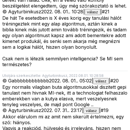
defekt van nálad. Oké, én a veled való komoly
beszélgetést elengedtem, úgy még szórakoztató is lehet.
©
Agyturbinikusz
2022. 08. 01.
.
10:28
|
|
#
21
válasz
De hát Te esetedben is X éves korig egy tanulási hálót
tréningeztek mint egy alap algoritmus, aztán kinek a
biblia kinek más jutott amin tovább tréningezik, és tadam
egy olyan algoritmust kapsz ami adott bementekre adott
kimenet produkál, és senki sem akarja még megnézni
sem a logikai hálót, hiszen olyan bonyolult.
Csak nem is létezik semmilyen intelligencia? Se MI sem
természetes?
Utoljára szerkesztette: Agyturbinikusz, 2022.08.01. 10:28:58
©
Gabbbbbbbbbbbb
2022. 08. 01.
.
05:02
|
|
#
20
válasz
Egy normalis vilagban buta algoritmusokkal diszitett gepi
tanulast nem hivnak MI-nek, itt a technologiat felhaszalo
emberekben van a kutya elasva, mert veszelyesnek
tenyleg veszelyes, de majd pont Google ..
©
Agyturbinikusz
2022. 07. 31.
.
23:17
|
|
#
19
válasz
Akkor elárulom mi az amit nem sikerült értelmezni, egy
szó: hiányos.
Vagyis a reakciód, hülyeség és irreleváns, hiszen nem