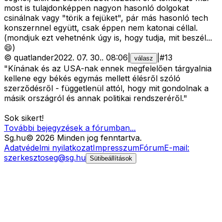
most is tulajdonképpen nagyon hasonló dolgokat
csinálnak vagy "törik a fejüket", pár más hasonló tech
konszernnel együtt, csak éppen nem katonai céllal.
(mondjuk ezt vehetnénk úgy is, hogy tudja, mit beszél...
😄)
©
quatlander
2022. 07. 30.
.
08:06
|
|
#
13
válasz
"Kínának és az USA-nak ennek megfelelően tárgyalnia
kellene egy békés egymás mellett élésről szóló
szerződésről - függetlenül attól, hogy mit gondolnak a
másik országról és annak politikai rendszeréről."
Sok sikert!
További bejegyzések a fórumban...
Sg
.hu
©
2026
Minden jog fenntartva.
Adatvédelmi nyilatkozat
Impresszum
Fórum
E-mail:
szerkesztoseg@sg.hu
Sütibeállítások