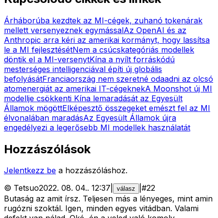
Árháborúba kezdtek az MI-cégek, zuhanó tokenárak
mellett versenyeznek egymással
Az OpenAI és az
Anthropic arra kéri az amerikai kormányt, hogy lassítsa
le a MI fejlesztését
Nem a csúcskategóriás modellek
döntik el a MI-versenyt
Kína a nyílt forráskódú
mesterséges intelligenciával építi új globális
befolyását
Franciaország nem szeretné odaadni az olcsó
atomenergiát az amerikai IT-cégeknek
A Moonshot új MI
modellje csökkenti Kína lemaradását az Egyesült
Államok mögött
Elképesztő összegeket emészt fel az MI
élvonalában maradás
Az Egyesült Államok újra
engedélyezi a legerősebb MI modellek használatát
Hozzászólások
Jelentkezz be
a hozzászóláshoz.
©
Tetsuo
2022. 08. 04.
.
12:37
|
|
#
22
válasz
Butaság az amit írsz. Teljesen más a lényeges, mint amin
rugózni szoktál. Igen, minden egyes vitádban. Valami