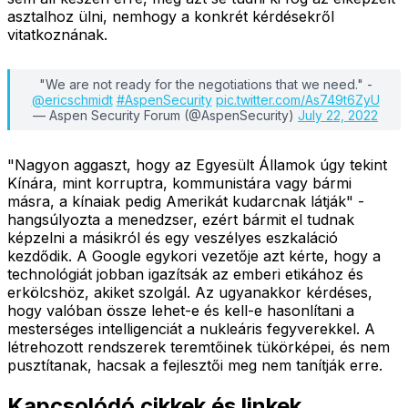
asztalhoz ülni, nemhogy a konkrét kérdésekről
vitatkoznának.
"We are not ready for the negotiations that we need." -
@ericschmidt
#AspenSecurity
pic.twitter.com/As749t6ZyU
— Aspen Security Forum (@AspenSecurity)
July 22, 2022
"Nagyon aggaszt, hogy az Egyesült Államok úgy tekint
Kínára, mint korruptra, kommunistára vagy bármi
másra, a kínaiak pedig Amerikát kudarcnak látják" -
hangsúlyozta a menedzser, ezért bármit el tudnak
képzelni a másikról és egy veszélyes eszkaláció
kezdődik. A Google egykori vezetője azt kérte, hogy a
technológiát jobban igazítsák az emberi etikához és
erkölcshöz, akiket szolgál. Az ugyanakkor kérdéses,
hogy valóban össze lehet-e és kell-e hasonlítani a
mesterséges intelligenciát a nukleáris fegyverekkel. A
létrehozott rendszerek teremtőinek tükörképei, és nem
pusztítanak, hacsak a fejlesztői meg nem tanítják erre.
Kapcsolódó cikkek és linkek