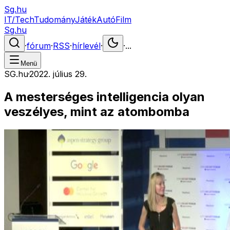
Sg.hu
IT/Tech
Tudomány
Játék
Autó
Film
Sg.hu
·
fórum
·
RSS
·
hírlevél
·
·
...
Menü
SG.hu
·
2022. július 29.
A mesterséges intelligencia olyan
veszélyes, mint az atombomba