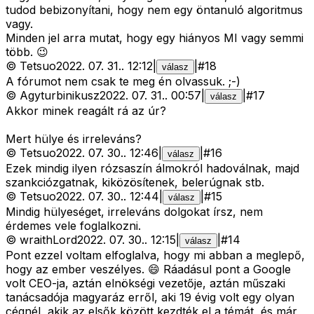
tudod bebizonyítani, hogy nem egy öntanuló algoritmus
vagy.
Minden jel arra mutat, hogy egy hiányos MI vagy semmi
több. 😉
©
Tetsuo
2022. 07. 31.
.
12:12
|
|
#
18
válasz
A fórumot nem csak te meg én olvassuk. ;-)
©
Agyturbinikusz
2022. 07. 31.
.
00:57
|
|
#
17
válasz
Akkor minek reagált rá az úr?
Mert hülye és irreleváns?
©
Tetsuo
2022. 07. 30.
.
12:46
|
|
#
16
válasz
Ezek mindig ilyen rózsaszín álmokról hadoválnak, majd
szankciózgatnak, kiközösítenek, belerúgnak stb.
©
Tetsuo
2022. 07. 30.
.
12:44
|
|
#
15
válasz
Mindig hülyeséget, irreleváns dolgokat írsz, nem
érdemes vele foglalkozni.
©
wraithLord
2022. 07. 30.
.
12:15
|
|
#
14
válasz
Pont ezzel voltam elfoglalva, hogy mi abban a meglepő,
hogy az ember veszélyes. 😄 Ráadásul pont a Google
volt CEO-ja, aztán elnökségi vezetője, aztán műszaki
tanácsadója magyaráz erről, aki 19 évig volt egy olyan
cégnél, akik az elsők között kezdték el a témát, és már