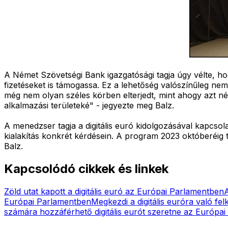
A Német Szövetségi Bank igazgatósági tagja úgy vélte, h
fizetéseket is támogassa. Ez a lehetőség valószínűleg nem 
még nem olyan széles körben elterjedt, mint ahogy azt né
alkalmazási területeké" - jegyezte meg Balz.
A menedzser tagja a digitális euró kidolgozásával kapcs
kialakítás konkrét kérdésein. A program 2023 októberéig t
Balz.
Kapcsolódó cikkek és linkek
Zöld utat kapott a digitális euró az Európai Parlamentben
A
Európai Parlamentben
Megkezdi a digitális euróra való fe
számára hozzáférhető digitális eurót szeretne az Európai 