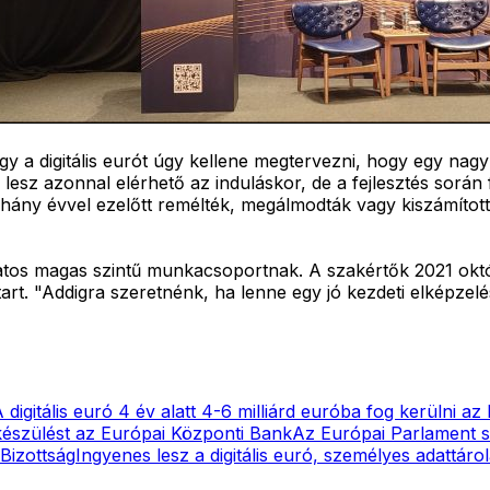
ogy a digitális eurót úgy kellene megtervezni, hogy egy n
lesz azonnal elérhető az induláskor, de a fejlesztés során 
hány évvel ezelőtt remélték, megálmodták vagy kiszámított
olatos magas szintű munkacsoportnak. A szakértők 2021 okt
art. "Addigra szeretnénk, ha lenne egy jó kezdeti elképzelé
 digitális euró 4 év alatt 4-6 milliárd euróba fog kerülni a
lkészülést az Európai Központi Bank
Az Európai Parlament sz
Bizottság
Ingyenes lesz a digitális euró, személyes adattáro