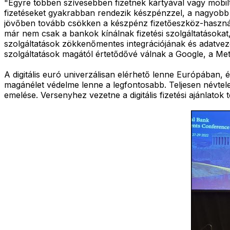
"Egyre többen szívesebben fizetnek kártyával vagy mobilt
fizetéseket gyakrabban rendezik készpénzzel, a nagyobb 
jövőben tovább csökken a készpénz fizetőeszköz-használat
már nem csak a bankok kínálnak fizetési szolgáltatásokat
szolgáltatások zökkenőmentes integrációjának és adatvezé
szolgáltatások magától értetődővé válnak a Google, a Me
A digitális euró univerzálisan elérhető lenne Európában, é
magánélet védelme lenne a legfontosabb. Teljesen névtele
emelése. Versenyhez vezetne a digitális fizetési ajánlatok