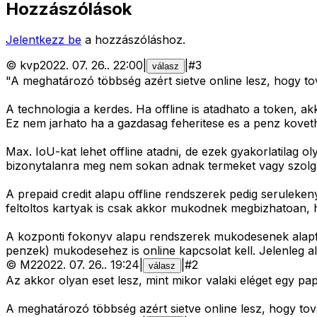
Hozzászólások
Jelentkezz be
a hozzászóláshoz.
©
kvp
2022. 07. 26.
.
22:00
|
|
#
3
válasz
"A meghatározó többség azért sietve online lesz, hogy to
A technologia a kerdes. Ha offline is atadhato a token, akk
Ez nem jarhato ha a gazdasag feheritese es a penz koveth
Max. IoU-kat lehet offline atadni, de ezek gyakorlatilag 
bizonytalanra meg nem sokan adnak termeket vagy szolga
A prepaid credit alapu offline rendszerek pedig serulekeny
feltoltos kartyak is csak akkor mukodnek megbizhatoan, ha
A kozponti fokonyv alapu rendszerek mukodesenek alapfel
penzek) mukodesehez is online kapcsolat kell. Jelenleg a
©
M2
2022. 07. 26.
.
19:24
|
|
#
2
válasz
Az akkor olyan eset lesz, mint mikor valaki eléget egy pap
A meghatározó többség azért sietve online lesz, hogy tov