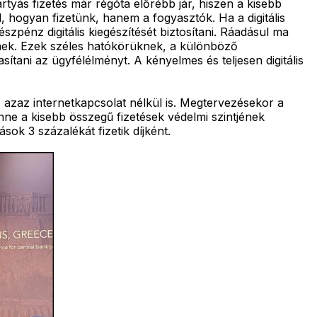
tyás fizetés már régóta előrébb jár, hiszen a kisebb
 hogyan fizetünk, hanem a fogyasztók. Ha a digitális
pénz digitális kiegészítését biztosítani. Ráadásul ma
tenek. Ezek széles hatókörüknek, a különböző
tani az ügyfélélményt. A kényelmes és teljesen digitális
, azaz internetkapcsolat nélkül is. Megtervezésekor a
nne a kisebb összegű fizetések védelmi szintjének
ok 3 százalékát fizetik díjként.