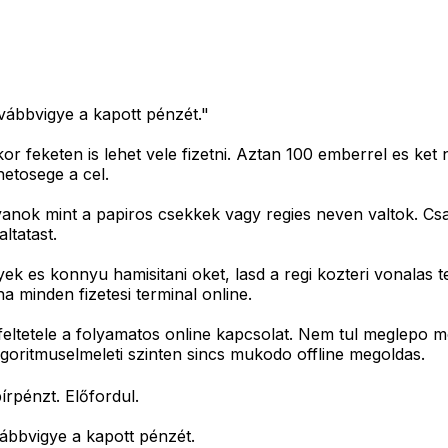
vábbvigye a kapott pénzét."
or feketen is lehet vele fizetni. Aztan 100 emberrel es ket 
etosege a cel.
olyanok mint a papiros csekkek vagy regies neven valtok. Cs
ltatast.
ek es konnyu hamisitani oket, lasd a regi kozteri vonalas t
 minden fizetesi terminal online.
tetele a folyamatos online kapcsolat. Nem tul meglepo mo
lgoritmuselmeleti szinten sincs mukodo offline megoldas.
írpénzt. Előfordul.
ábbvigye a kapott pénzét.