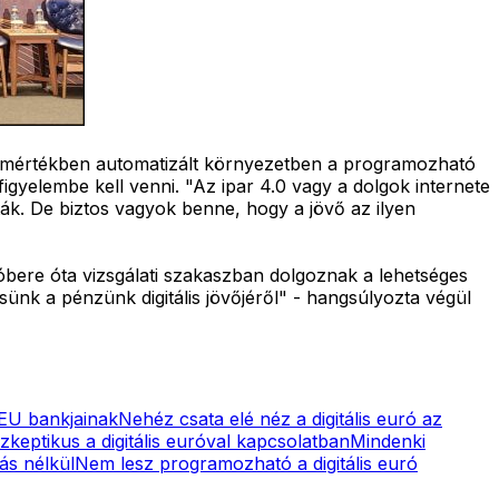
agymértékben automatizált környezetben a programozható
figyelembe kell venni. "Az ipar 4.0 vagy a dolgok internete
ák. De biztos vagyok benne, hogy a jövő az ilyen
óbere óta vizsgálati szakaszban dolgoznak a lehetséges
sünk a pénzünk digitális jövőjéről" - hangsúlyozta végül
z EU bankjainak
Nehéz csata elé néz a digitális euró az
keptikus a digitális euróval kapcsolatban
Mindenki
lás nélkül
Nem lesz programozható a digitális euró