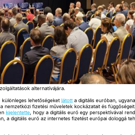
olgáltatások alternatívájára.
 különleges lehetőségeket
látott
a digitális euróban, ugyan
 a nemzetközi fizetési műveletek kockázatait és függősége
yen
kijelentette
, hogy a digitális euró egy perspektívával rend
n, a digitális euró az internetes fizetést európai dologgá t