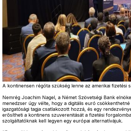
A kontinensen régóta szükség lenne az amerikai fizetési sz
Nemrég Joachim Nagel, a Német Szövetségi Bank elnöke
menedzser úgy vélte, hogy a digitális euró csökkenthetné
igazgatósági tagja csatlakozott hozzá, és egy rendezvén
erősítheti a kontinens szuverenitását a fizetési forgalomba
szolgáltatóknak kell legyen egy európai alternatívájuk.