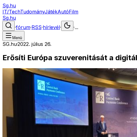
Sg.hu
IT/Tech
Tudomány
Játék
Autó
Film
Sg.hu
·
fórum
·
RSS
·
hírlevél
·
·
...
Menü
SG.hu
·
2022. július 26.
Erősíti Európa szuverenitását a digitál