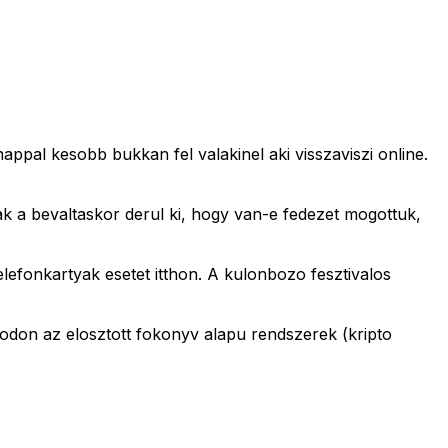
nappal kesobb bukkan fel valakinel aki visszaviszi online.
ak a bevaltaskor derul ki, hogy van-e fedezet mogottuk,
elefonkartyak esetet itthon. A kulonbozo fesztivalos
don az elosztott fokonyv alapu rendszerek (kripto