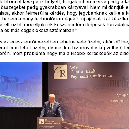
elefonnal készpénz helyett, forgalomban mérve pedig a kár
összegeket pedig gyakrabban kártyával. Nem mi döntjük el,
a, akkor felmerül a kérdés, hogy jegybanknak kell-e a kész
, hanem a nagy technológiai cégek is új ajánlatokat készí
relt üzleti modelljüknek köszönhetően képesek forradalmasí
ta és más cégek ökoszisztémáiban."
s az egész euróövezetben lehetne vele fizetni, akár offline
nül nem lehet fizetni, de minden bizonnyal elképzelhető le
 terén, mert probléma hogy ma a kisebb kereskedők az eladás