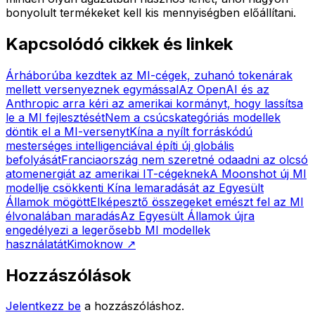
bonyolult termékeket kell kis mennyiségben előállítani.
Kapcsolódó cikkek és linkek
Árháborúba kezdtek az MI-cégek, zuhanó tokenárak
mellett versenyeznek egymással
Az OpenAI és az
Anthropic arra kéri az amerikai kormányt, hogy lassítsa
le a MI fejlesztését
Nem a csúcskategóriás modellek
döntik el a MI-versenyt
Kína a nyílt forráskódú
mesterséges intelligenciával építi új globális
befolyását
Franciaország nem szeretné odaadni az olcsó
atomenergiát az amerikai IT-cégeknek
A Moonshot új MI
modellje csökkenti Kína lemaradását az Egyesült
Államok mögött
Elképesztő összegeket emészt fel az MI
élvonalában maradás
Az Egyesült Államok újra
engedélyezi a legerősebb MI modellek
használatát
Kimoknow
↗
Hozzászólások
Jelentkezz be
a hozzászóláshoz.