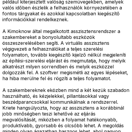
például kiterjesztett valóság szemüvegekben, amelyek
valós időben észlelik a felhasználók környezetében a
fontos tárgyakat és azokkal kapcsolatban kiegészítő
információkkal rendelkeznek.
A Kimoknow által megalkotott asszisztensrendszer a
szakembereket a bonyolultabb eszközök
összeszerelésében segíti. A virtuális asszisztens
végigvezeti a felhasználókat a teljes szerelési
folyamaton, további kiegészítő kijelző nélkül megjeleníti
az építési-szerelési eljárást és megmutatja, hogy melyik
alkatrészt milyen sorrendben és melyik eszközzel
dolgozzák fel. A szoftver megismétli az egyes lépéseket,
ha hiba merülne fel és rögzíti a teljes folyamatot.
A szakembereknek eközben mind a két kezük szabadon
használható, és kézjelekkel, pillantásokkal vagy
beszédparancsokkal kommunikálnak a rendszerrel.
Kriete hangsúlyozta, hogy az asszisztens a korábbinál
jobb minőségben teszi lehetővé az eljárás
megvalósítását, miközben a folyamat hatékonyabb,
produktívabb, gyorsabb és olcsóbb lehet. A megoldás
minden olyan ágazatban hasznos lehet, ahol nagyon