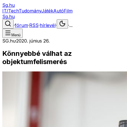
Sg.hu
IT/Tech
Tudomány
Játék
Autó
Film
Sg.hu
·
fórum
·
RSS
·
hírlevél
·
·
...
Menü
SG.hu
·
2020. június 26.
Könnyebbé válhat az
objektumfelismerés