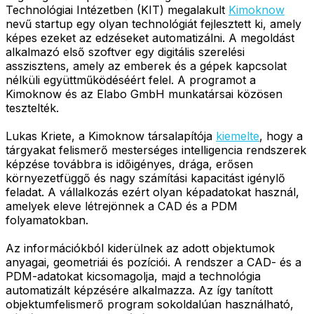
Technológiai Intézetben (KIT) megalakult
Kimoknow
nevű startup egy olyan technológiát fejlesztett ki, amely
képes ezeket az edzéseket automatizálni. A megoldást
alkalmazó első szoftver egy digitális szerelési
asszisztens, amely az emberek és a gépek kapcsolat
nélküli együttműködéséért felel. A programot a
Kimoknow és az Elabo GmbH munkatársai közösen
tesztelték.
Lukas Kriete, a Kimoknow társalapítója
kiemelte
, hogy a
tárgyakat felismerő mesterséges intelligencia rendszerek
képzése továbbra is időigényes, drága, erősen
környezetfüggő és nagy számítási kapacitást igénylő
feladat. A vállalkozás ezért olyan képadatokat használ,
amelyek eleve létrejönnek a CAD és a PDM
folyamatokban.
Az információkból kiderülnek az adott objektumok
anyagai, geometriái és pozíciói. A rendszer a CAD- és a
PDM-adatokat kicsomagolja, majd a technológia
automatizált képzésére alkalmazza. Az így tanított
objektumfelismerő program sokoldalúan használható,