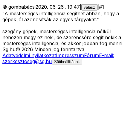
©
gombabácsi
2020. 06. 26.
.
19:47
|
|
#
1
válasz
"A mesterséges intelligencia segíthet abban, hogy a
gépek jól azonosítsák az egyes tárgyakat."
szegény gépek, mesterséges intelligencia nélkül
nehezen megy ez neki, de szerencsére segít nekik a
mesterséges intelligencia, és akkor jobban fog menni.
Sg
.hu
©
2026
Minden jog fenntartva.
Adatvédelmi nyilatkozat
Impresszum
Fórum
E-mail:
szerkesztoseg@sg.hu
Sütibeállítások