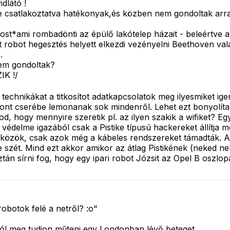
dlátó !
re csatlakoztatva hatékonyak,és közben nem gondoltak arra
st*ami rombadönti az épülő lakótelep házait - beleértve a 
 robot hegesztés helyett elkezdi vezényelni Beethoven val
.
nem gondoltak?
IK !/
technikákat a titkosítot adatkapcsolatok meg ilyesmiket ige
zont cserébe lemonanak sok mindenről. Lehet ezt bonyolít
, hogy mennyire szeretik pl. az ilyen szakik a wifiket? Eg
 védelme igazából csak a Pistike típusú hackereket állítja
 eszközök, csak azok még a kábeles rendszereket támadták. 
edte szét. Mind ezt akkor amikor az átlag Pistikének (neked 
ztán sírni fog, hogy egy ipari robot Józsit az Opel B oszlo
robotok felé a netről? :o"
ról meg tudjon műteni egy Londonban lévő beteget.