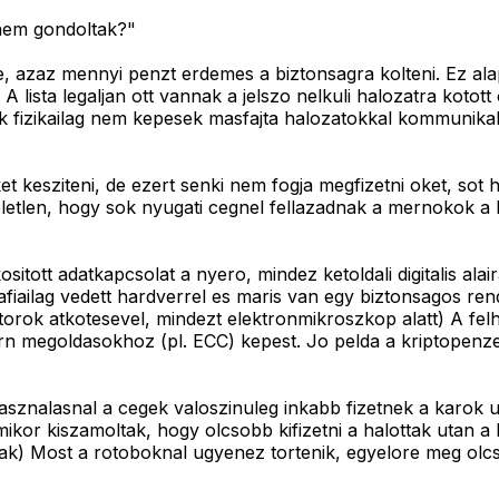
 nem gondoltak?"
be, azaz mennyi penzt erdemes a biztonsagra kolteni. Ez 
lista legaljan ott vannak a jelszo nelkuli halozatra kotott 
ik fizikailag nem kepesek masfajta halozatokkal kommunik
esziteni, de ezert senki nem fogja megfizetni oket, sot h
letlen, hogy sok nyugati cegnel fellazadnak a mernokok a k
tott adatkapcsolat a nyero, mindez ketoldali digitalis alair
afiailag vedett hardverrel es maris van egy biztonsagos rends
torok atkotesevel, mindezt elektronmikroszkop alatt) A fel
 megoldasokhoz (pl. ECC) kepest. Jo pelda a kriptopenzek a
lhasznalasnal a cegek valoszinuleg inkabb fizetnek a karok
kor kiszamoltak, hogy olcsobb kifizetni a halottak utan a k
ak) Most a rotoboknal ugyenez tortenik, egyelore meg olcs