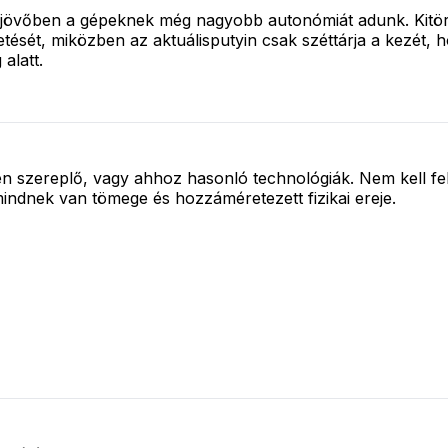
a jövőben a gépeknek még nagyobb autonómiát adunk. Kitör 
etését, miközben az aktuálisputyin csak széttárja a kezét, h
alatt.
n szereplő, vagy ahhoz hasonló technológiák. Nem kell felf
mindnek van tömege és hozzáméretezett fizikai ereje.