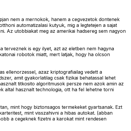
alapjan nem a mernokok, hanem a cegvezetok dontenek
otthoni automatizalasi kutyuk, mig a legtetejen a sajat
alni. Az utobbiakat meg az amerikai hadsereg sem nagyon
a terveznek is egy ilyet, azt az eletben nem hagyna
atonai robotok miatt, mert latjak, hogy ha olcson
as ellenorzessel, azaz kriptografiailag vedett a
zer, amit gyakorlatilag csak fizikai behatassal lehet
hasznalt titkosito algoritmusok persze nem azok amin az
ltal hasznalt technologia, ott ha fel lehetne torni
 utan, mint hogy biztonsagos termekeket gyartsanak. Ezt
arteritest, mint visszahivni a hibas autokat. (abban
obb a cegeknek fizetni a karokat mint rendesen