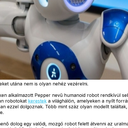
yeket utána nem is olyan nehéz vezérelni.
ken alkalmazott Pepper nevű humanoid robot rendkívül seb
yan robotokat
kerestek
a világhálón, amelyeken a nyílt for
an ezzel dolgoznak. Több mint száz olyan modellt találtak,
e.
nő dolog egy valódi, mozgó robot felett átvenni az uralma