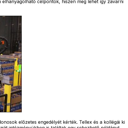
 elhanyagolható célpontok, hiszen meg lehet így zavarni
osok előzetes engedélyét kérték. Tellex és a kollégái ki
saját intézményükben is találtak egy sebezhető példányt.