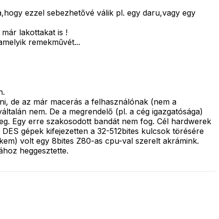
,hogy ezzel sebezhetővé válik pl. egy daru,vagy egy
már lakottakat is !
amelyik remekművét...
n.
ani, de az már macerás a felhasználónak (nem a
yáltalán nem. De a megrendelő (pl. a cég igazgatósága)
 meg. Egy erre szakosodott bandát nem fog. Cél hardwerek
A DES gépek kifejezetten a 32-512bites kulcsok törésére
nekem) volt egy 8bites Z80-as cpu-val szerelt akrámink.
pához heggesztette.