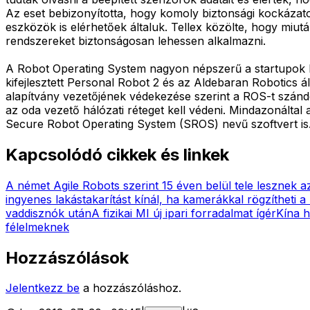
Az eset bebizonyította, hogy komoly biztonsági kockázat
eszközök is elérhetőek általuk. Tellex közölte, hogy miut
rendszereket biztonságosan lehessen alkalmazni.
A Robot Operating System nagyon népszerű a startupok kör
kifejlesztett Personal Robot 2 és az Aldebaran Robotics á
alapítvány vezetőjének védekezése szerint a ROS-t szán
az oda vezető hálózati réteget kell védeni. Mindazonáltal 
Secure Robot Operating System (SROS) nevű szoftvert is
Kapcsolódó cikkek és linkek
A német Agile Robots szerint 15 éven belül tele lesznek 
ingyenes lakástakarítást kínál, ha kamerákkal rögzítheti
vaddisznók után
A fizikai MI új ipari forradalmat ígér
Kína h
félelmeknek
Hozzászólások
Jelentkezz be
a hozzászóláshoz.