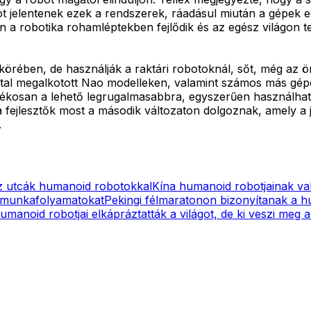
ot jelentenek ezek a rendszerek, ráadásul miután a gépek 
án a robotika rohamléptekben fejlődik és az egész világon 
ében, de használják a raktári robotoknál, sőt, még az önv
ltal megalkotott Nao modelleken, valamint számos más gépen
dékosan a lehető legrugalmasabbra, egyszerűen használhat
a fejlesztők most a második változaton dolgoznak, amely a j
.
az utcák humanoid robotokkal
Kína humanoid robotjainak va
 a munkafolyamatokat
Pekingi félmaratonon bizonyítanak a 
umanoid robotjai elkápráztatták a világot, de ki veszi meg 