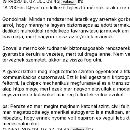
©
kvp
2018. 07. 30.
.
09:45
|
|
#
8
válasz
"A 200-as IQ-val rendelkező fejlesztő mérnök urak erre
Gondolnak. Minden rendszernel letezik egy ar/ertek gor
arrol, hogy mennyire legyen biztonsagos az adott termek. A 
dedikalt muholddal rendelkezo taviranyitasu jarmuvek am
hasznalja, mert nagyon rossz az ar/ertek aranyuk.
Szoval a mernokok tudnanak biztonsagosabb rendszereket k
gyartasba kerulni a vezetes, mert tul draga lenne. Nem ve
terveznek szemetet, akkor az vissza fog utni.
A gyakorlatban meg megfizetheto szinten egyebkent a titkosi
kommunikacios csatornaval. Ezt ki kell egesziteni kriptogr
feltorni. (a chipek mechanikus megfurasaval es a tranzisz
alap https megy, mert ezek mar nagyon elavultak a modern
egyszeruen a kulcsokat mar reg feltortek volna azokat.
ps: Persze ez mar megint majdnem katonai szint, civil fe
mar megjatszotta egy amerikai autogyarto is a multban, ami
hibaztak, hogy ennek nyoma volt papiron es vegul lebukt
megcsinalni oket.
©
NEXUS6
2018. 07. 27.
.
18:43
|
|
#
7
válasz