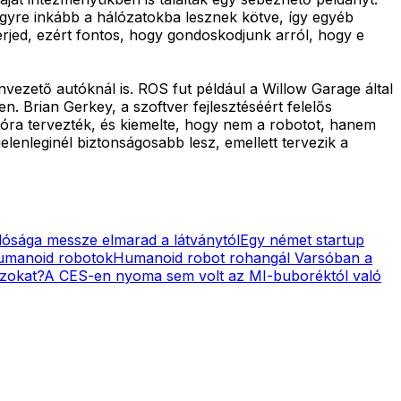
egyre inkább a hálózatokba lesznek kötve, így egyéb
terjed, ezért fontos, hogy gondoskodjunk arról, hogy e
ezető autóknál is. ROS fut például a Willow Garage által
. Brian Gerkey, a szoftver fejlesztéséért felelős
óra tervezték, és kiemelte, hogy nem a robotot, hanem
elenleginél biztonságosabb lesz, emellett tervezik a
lósága messze elmarad a látványtól
Egy német startup
humanoid robotok
Humanoid robot rohangál Varsóban a
azokat?
A CES-en nyoma sem volt az MI-buboréktól való