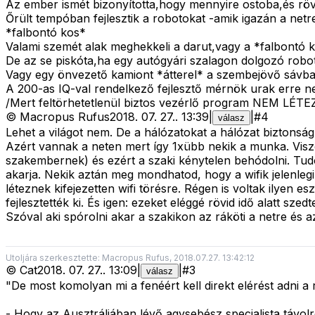
Az ember ismét bizonyította,hogy mennyire ostoba,és rövi
Őrült tempóban fejlesztik a robotokat -amik igazán a net
*falbontó kos*
Valami szemét alak meghekkeli a darut,vagy a *falbontó ko
De az se piskóta,ha egy autógyári szalagon dolgozó robot
Vagy egy önvezető kamiont *átterel* a szembejövő sávba
A 200-as IQ-val rendelkező fejlesztő mérnök urak erre 
/Mert feltörhetetlenül biztos vezérlő program NEM LÉTEZ
©
Macropus Rufus
2018. 07. 27.
.
13:39
|
|
#
4
válasz
Lehet a világot nem. De a hálózatokat a hálózat biztonság 
Azért vannak a neten mert így 1xübb nekik a munka. Vis
szakembernek) és ezért a szaki kénytelen behódolni. Tudod
akarja. Nekik aztán meg mondhatod, hogy a wifik jelenlegi
léteznek kifejezetten wifi törésre. Régen is voltak ilyen
fejlesztették ki. És igen: ezeket eléggé rövid idő alatt sz
Szóval aki spórolni akar a szakikon az ráköti a netre és a
Utoljára szerkesztette: Macropus Rufus, 2018.07.27. 13:42:12
©
Cat
2018. 07. 27.
.
13:09
|
|
#
3
válasz
"De most komolyan mi a fenéért kell direkt elérést adni a 
- Hogy az Ausztráliában lévő agysebész specialista távol