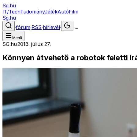
Sg.hu
IT/Tech
Tudomány
Játék
Autó
Film
Sg.hu
·
fórum
·
RSS
·
hírlevél
·
·
...
Menü
SG.hu
·
2018. július 27.
Könnyen átvehető a robotok feletti ir