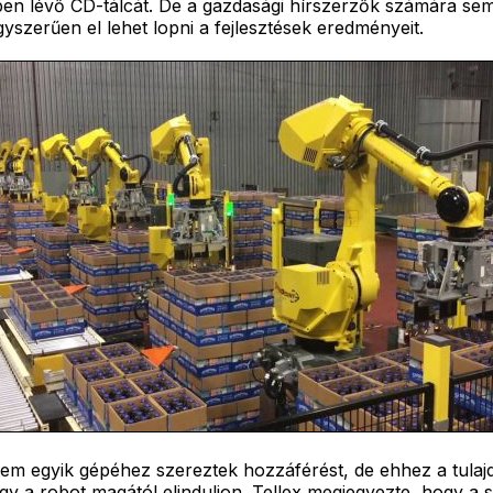
ben lévő CD-tálcát. De a gazdasági hírszerzők számára sem
yszerűen el lehet lopni a fejlesztések eredményeit.
egyik gépéhez szereztek hozzáférést, de ehhez a tulajdon
ogy a robot magától elinduljon. Tellex megjegyezte, hogy a 