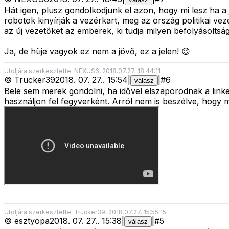
Hát igen, plusz gondolkodjunk el azon, hogy mi lesz ha 
robotok kinyírják a vezérkart, meg az ország politikai vez
az új vezetőket az emberek, ki tudja milyen befolyásoltság 
Ja, de hüje vagyok ez nem a jövő, ez a jelen! 😉
Utoljára szerkesztette: NEXUS6, 2018.07.27. 18:44:11
©
Trucker39
2018. 07. 27.
.
15:54
|
|
#
6
válasz
Bele sem merek gondolni, ha idővel elszaporodnak a linke
használjon fel fegyverként. Arról nem is beszélve, hogy 
Utoljára szerkesztette: Trucker39, 2018.07.27. 15:55:15
©
esztyopa
2018. 07. 27.
.
15:38
|
|
#
5
válasz