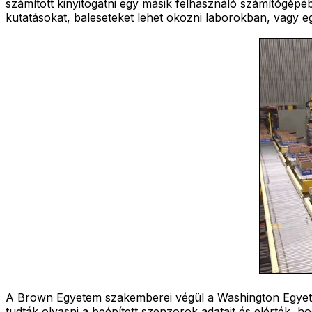
számított kinyitogatni egy másik felhasználó számítógépé
kutatásokat, baleseteket lehet okozni laborokban, vagy eg
A Brown Egyetem szakemberei végül a Washington Egyetem 
tudták olvasni a beépített szenzorok adatait és elérték, h