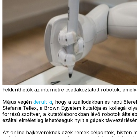
Felderíthetők az internetre csatlakoztatott robotok, amel
Május végén
derült ki
, hogy a szállodákban és repülőtere
Stefanie Tellex, a Brown Egyetem kutatója és kollégái ol
forrású szoftver, a kutatólaborokban lévő robotok általáb
ezáltal elméletileg lehetőségük nyílt a gépek távvezérlésér
Az online bajkeverőknek ezek remek célpontok, hiszen me