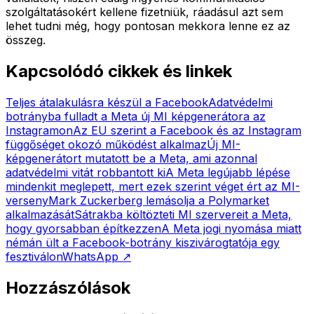
szolgáltatásokért kellene fizetniük, ráadásul azt sem
lehet tudni még, hogy pontosan mekkora lenne ez az
összeg.
Kapcsolódó cikkek és linkek
Teljes átalakulásra készül a Facebook
Adatvédelmi
botrányba fulladt a Meta új MI képgenerátora az
Instagramon
Az EU szerint a Facebook és az Instagram
függőséget okozó működést alkalmaz
Új MI-
képgenerátort mutatott be a Meta, ami azonnal
adatvédelmi vitát robbantott ki
A Meta legújabb lépése
mindenkit meglepett, mert ezek szerint véget ért az MI-
verseny
Mark Zuckerberg lemásolja a Polymarket
alkalmazását
Sátrakba költözteti MI szervereit a Meta,
hogy gyorsabban építkezzen
A Meta jogi nyomása miatt
némán ült a Facebook-botrány kiszivárogtatója egy
fesztiválon
WhatsApp
↗
Hozzászólások