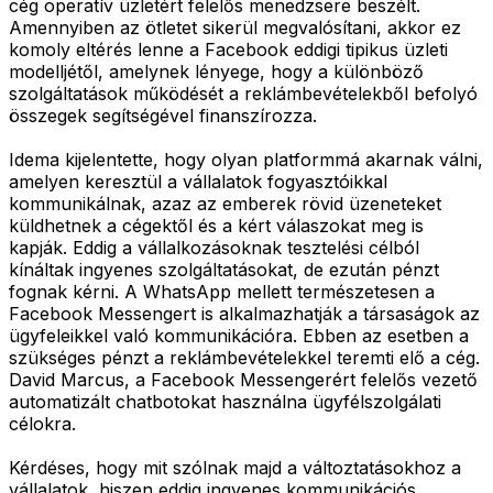
cég operatív üzletért felelős menedzsere beszélt.
Amennyiben az ötletet sikerül megvalósítani, akkor ez
komoly eltérés lenne a Facebook eddigi tipikus üzleti
modelljétől, amelynek lényege, hogy a különböző
szolgáltatások működését a reklámbevételekből befolyó
összegek segítségével finanszírozza.
Idema kijelentette, hogy olyan platformmá akarnak válni,
amelyen keresztül a vállalatok fogyasztóikkal
kommunikálnak, azaz az emberek rövid üzeneteket
küldhetnek a cégektől és a kért válaszokat meg is
kapják. Eddig a vállalkozásoknak tesztelési célból
kínáltak ingyenes szolgáltatásokat, de ezután pénzt
fognak kérni. A WhatsApp mellett természetesen a
Facebook Messengert is alkalmazhatják a társaságok az
ügyfeleikkel való kommunikációra. Ebben az esetben a
szükséges pénzt a reklámbevételekkel teremti elő a cég.
David Marcus, a Facebook Messengerért felelős vezető
automatizált chatbotokat használna ügyfélszolgálati
célokra.
Kérdéses, hogy mit szólnak majd a változtatásokhoz a
vállalatok, hiszen eddig ingyenes kommunikációs