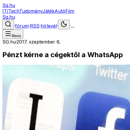
Sg.hu
IT/Tech
Tudomány
Játék
Autó
Film
Sg.hu
·
fórum
·
RSS
·
hírlevél
·
·
...
Menü
SG.hu
·
2017. szeptember 6.
Pénzt kérne a cégektől a WhatsApp