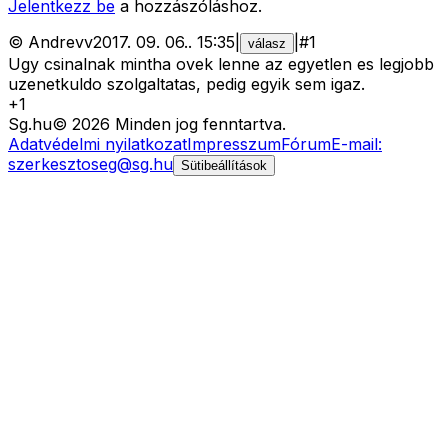
Jelentkezz be
a hozzászóláshoz.
©
Andrevv
2017. 09. 06.
.
15:35
|
|
#
1
válasz
Ugy csinalnak mintha ovek lenne az egyetlen es legjobb
uzenetkuldo szolgaltatas, pedig egyik sem igaz.
+
1
Sg
.hu
©
2026
Minden jog fenntartva.
Adatvédelmi nyilatkozat
Impresszum
Fórum
E-mail:
szerkesztoseg@sg.hu
Sütibeállítások