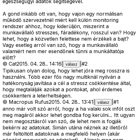
egészségügyi adatok segítségével.
A gond inkább ott van, hogy vajon egy normálisan
működő szervezetnél miért kell külön monitoring
rendszer ahhoz, hogy kiderüljön, miszerint a
munkavállaló stresszes, fáradékony, rosszul van? Hogy
lehet, hogy a közvetlen felettese nem érzékeli a bajt?
Vagy esetleg arról van szó, hogy a munkavállaló
valamiért nem mer esendőnek tűnni a munkáltatója
előtt?
©
Cat
2015. 04. 28.
.
14:16
|
|
#
2
válasz
Tipikusan olyan dolog, hogy lehet jóra meg rosszra is
használni. Több ezer fős nagy multiknál nyilván a
hatékonyság javítása a cél a stressz csökkentése által,
hogy megtalálják azokat a pontokat, ahol érdemes
csökkenteni a leterheltségen.
©
Macropus Rufus
2015. 04. 28.
.
13:41
|
|
#
1
válasz
anno már volt szó arról, hogy a ha valaki sok infót oszt
meg magáról akkor lehet gondba fog kerülni... Itt ugyan
nem megosztásról van szó, de lehet nem is fogják
bekérni az adatokat. Simán utána néznek az illetőről
már feltöltött adatoknak a megfelelő helyen (akár