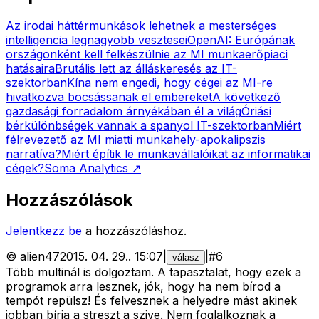
Az irodai háttérmunkások lehetnek a mesterséges
intelligencia legnagyobb vesztesei
OpenAI: Európának
országonként kell felkészülnie az MI munkaerőpiaci
hatásaira
Brutális lett az álláskeresés az IT-
szektorban
Kína nem engedi, hogy cégei az MI-re
hivatkozva bocsássanak el embereket
A következő
gazdasági forradalom árnyékában él a világ
Óriási
bérkülönbségek vannak a spanyol IT-szektorban
Miért
félrevezető az MI miatti munkahely-apokalipszis
narratíva?
Miért építik le munkavállalóikat az informatikai
cégek?
Soma Analytics
↗
Hozzászólások
Jelentkezz be
a hozzászóláshoz.
©
alien47
2015. 04. 29.
.
15:07
|
|
#
6
válasz
Több multinál is dolgoztam. A tapasztalat, hogy ezek a
programok arra lesznek, jók, hogy ha nem bírod a
tempót repülsz! És felvesznek a helyedre mást akinek
jobban bírja a streszt a szive. Nem foglalkoznak a