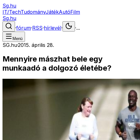
Sg.hu
IT/Tech
Tudomány
Játék
Autó
Film
Sg.hu
·
fórum
·
RSS
·
hírlevél
·
·
...
Menü
SG.hu
·
2015. április 28.
Mennyire mászhat bele egy
munkaadó a dolgozó életébe?