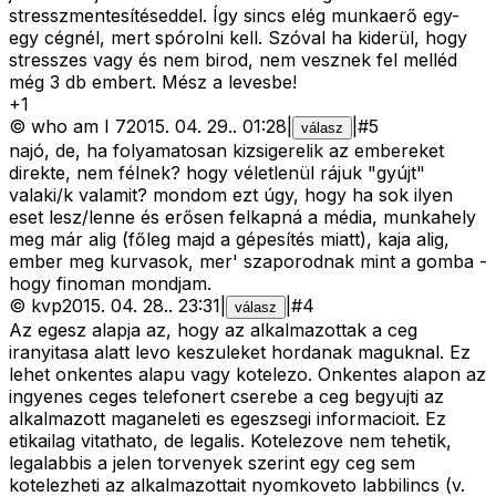
stresszmentesítéseddel. Így sincs elég munkaerő egy-
egy cégnél, mert spórolni kell. Szóval ha kiderül, hogy
stresszes vagy és nem birod, nem vesznek fel melléd
még 3 db embert. Mész a levesbe!
+
1
©
who am I 7
2015. 04. 29.
.
01:28
|
|
#
5
válasz
najó, de, ha folyamatosan kizsigerelik az embereket
direkte, nem félnek? hogy véletlenül rájuk "gyújt"
valaki/k valamit? mondom ezt úgy, hogy ha sok ilyen
eset lesz/lenne és erősen felkapná a média, munkahely
meg már alig (főleg majd a gépesítés miatt), kaja alig,
ember meg kurvasok, mer' szaporodnak mint a gomba -
hogy finoman mondjam.
©
kvp
2015. 04. 28.
.
23:31
|
|
#
4
válasz
Az egesz alapja az, hogy az alkalmazottak a ceg
iranyitasa alatt levo keszuleket hordanak maguknal. Ez
lehet onkentes alapu vagy kotelezo. Onkentes alapon az
ingyenes ceges telefonert cserebe a ceg begyujti az
alkalmazott maganeleti es egeszsegi informacioit. Ez
etikailag vitathato, de legalis. Kotelezove nem tehetik,
legalabbis a jelen torvenyek szerint egy ceg sem
kotelezheti az alkalmazottait nyomkoveto labbilincs (v.