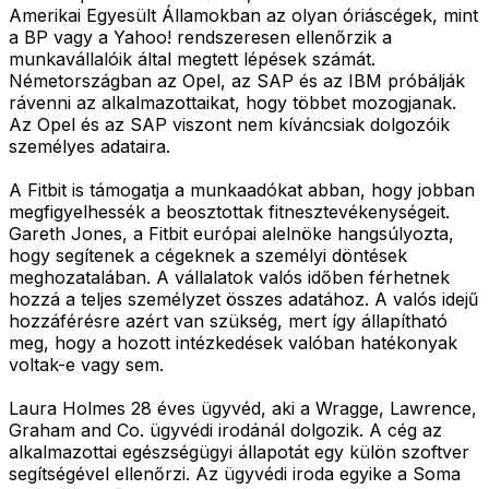
Amerikai Egyesült Államokban az olyan óriáscégek, mint
a BP vagy a Yahoo! rendszeresen ellenőrzik a
munkavállalóik által megtett lépések számát.
Németországban az Opel, az SAP és az IBM próbálják
rávenni az alkalmazottaikat, hogy többet mozogjanak.
Az Opel és az SAP viszont nem kíváncsiak dolgozóik
személyes adataira.
A Fitbit is támogatja a munkaadókat abban, hogy jobban
megfigyelhessék a beosztottak fitnesztevékenységeit.
Gareth Jones, a Fitbit európai alelnöke hangsúlyozta,
hogy segítenek a cégeknek a személyi döntések
meghozatalában. A vállalatok valós időben férhetnek
hozzá a teljes személyzet összes adatához. A valós idejű
hozzáférésre azért van szükség, mert így állapítható
meg, hogy a hozott intézkedések valóban hatékonyak
voltak-e vagy sem.
Laura Holmes 28 éves ügyvéd, aki a Wragge, Lawrence,
Graham and Co. ügyvédi irodánál dolgozik. A cég az
alkalmazottai egészségügyi állapotát egy külön szoftver
segítségével ellenőrzi. Az ügyvédi iroda egyike a Soma