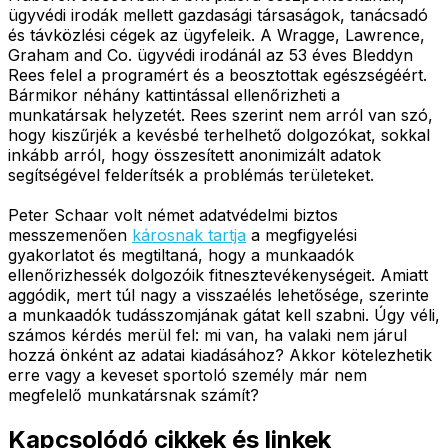
ügyvédi irodák mellett gazdasági társaságok, tanácsadó
és távközlési cégek az ügyfeleik. A Wragge, Lawrence,
Graham and Co. ügyvédi irodánál az 53 éves Bleddyn
Rees felel a programért és a beosztottak egészségéért.
Bármikor néhány kattintással ellenőrizheti a
munkatársak helyzetét. Rees szerint nem arról van szó,
hogy kiszűrjék a kevésbé terhelhető dolgozókat, sokkal
inkább arról, hogy összesített anonimizált adatok
segítségével felderítsék a problémás területeket.
Peter Schaar volt német adatvédelmi biztos
messzemenően
károsnak tartja
a megfigyelési
gyakorlatot és megtiltaná, hogy a munkaadók
ellenőrizhessék dolgozóik fitnesztevékenységeit. Amiatt
aggódik, mert túl nagy a visszaélés lehetősége, szerinte
a munkaadók tudásszomjának gátat kell szabni. Úgy véli,
számos kérdés merül fel: mi van, ha valaki nem járul
hozzá önként az adatai kiadásához? Akkor kötelezhetik
erre vagy a keveset sportoló személy már nem
megfelelő munkatársnak számít?
Kapcsolódó cikkek és linkek