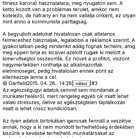
fitnesz karora) hasznalatara, meg nyugaton sem. A
ketto kozott van a problemas terulet, amikor nem
kotelezo, de hatrany eri ha nem vallalja onkent, ez olyan
mint anno a kommunista parttagsag.
A begyujtott adatokat hivatalosan csak altalanos
felmereshez hasznaljak, legalabbis a reklamok szerint. A
gyakorlatban pedig mindenkit addig fognak terhelni, amig
meg eppen birja es kicsivel azelott rugjak ki mielott a
kimerultsegtol osszeomlik. Ez noveli a profitot, viszont
nagymertekben ronthatja az alkalmazottak
eletminoseget, pedig hivatalosan ennek pont az
ellenkezoje lenne a cel.
©
Garfield
2015. 04. 28.
.
14:28
|
|
#
3
válasz
Az egészségügyi adatok semmit sem mondanak a
munkaterhelésről, mert rengeteg egyéb ok miatt lehet
valaki stresszes, illetve az egészségtelen táplálkozás
miatt is lehet rossz kondícióban.
Az ilyen adatok birtokában igencsak fennáll a veszélye
annak, hogy a ki nem mondott terhelhetőség érdekében
kiszűrik a kevésbé terhelhető munkatársakat az