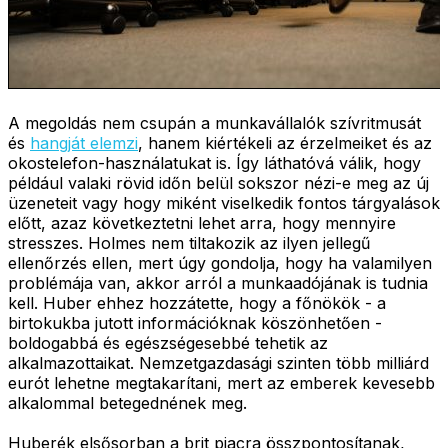
A megoldás nem csupán a munkavállalók szívritmusát
és
hangját elemzi
, hanem kiértékeli az érzelmeiket és az
okostelefon-használatukat is. Így láthatóvá válik, hogy
például valaki rövid időn belül sokszor nézi-e meg az új
üzeneteit vagy hogy miként viselkedik fontos tárgyalások
előtt, azaz következtetni lehet arra, hogy mennyire
stresszes. Holmes nem tiltakozik az ilyen jellegű
ellenőrzés ellen, mert úgy gondolja, hogy ha valamilyen
problémája van, akkor arról a munkaadójának is tudnia
kell. Huber ehhez hozzátette, hogy a főnökök - a
birtokukba jutott információknak köszönhetően -
boldogabbá és egészségesebbé tehetik az
alkalmazottaikat. Nemzetgazdasági szinten több milliárd
eurót lehetne megtakarítani, mert az emberek kevesebb
alkalommal betegednének meg.
Huberék elsősorban a brit piacra összpontosítanak,