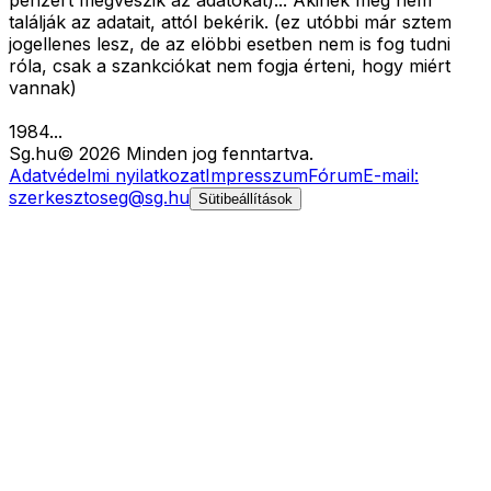
pénzért megveszik az adatokat)... Akinek meg nem
találják az adatait, attól bekérik. (ez utóbbi már sztem
jogellenes lesz, de az elöbbi esetben nem is fog tudni
róla, csak a szankciókat nem fogja érteni, hogy miért
vannak)
1984...
Sg
.hu
©
2026
Minden jog fenntartva.
Adatvédelmi nyilatkozat
Impresszum
Fórum
E-mail:
szerkesztoseg@sg.hu
Sütibeállítások