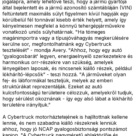
jogalapra, amely lehetővé teszi, hogy a jármű gyártója
által bejelentett és a jármű azonosító számtábláján (VIN)
feltüntetett maximális súlyt figyelmen kívül hagyják egy
körülbelül fél tonnával kisebb érték helyett, amely így
kényelmesen megfelel a könnyű tehergépjárművekre
vonatkozó uniós súlyhatárnak. "Ha tömeges
magánimportra vagy a típusjóváhagyás megkerülésére
kerülne sor, megfontolhatnánk egy Cybertruck
tesztelését” - mondja Avery. "Ahhoz, hogy egy autó
'gyalogosbarát' legyen, energiaelnyelő szerkezetekre és
harmonikus orr-részekre van szükség, amelyek
lényegében laposak, és nincsenek kiálló részek, például
lökhárító-lépcsők” - teszi hozzá. "A járműveket olyan
fej- és lábformákal teszteljük, melyek az emberi
struktúrákat reprezentálják. Ezeket az autó
kulcsfontosságú területeire célozzuk, amelyekről tudjuk,
hogy sérülést okoznának - így egy alsó lábat a lökhárító
területére irányítjuk.”
A Cybertruck motorháztetejének is hajlítottnak kellene
lennie, és nem szabadna kiálló részeknek lenniük
ahhoz, hogy jó NCAP gyalogosbiztonsági pontszámot
kapjon. "A Cybertruck nagyméretű ablaktörlője és