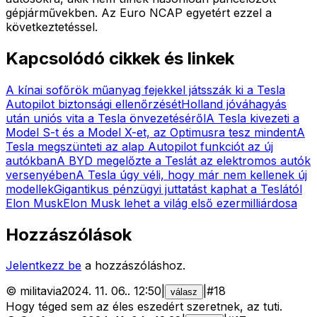
gépjárművekben. Az Euro NCAP egyetért ezzel a
következtetéssel.
Kapcsolódó cikkek és linkek
A kínai sofőrök műanyag fejekkel játsszák ki a Tesla
Autopilot biztonsági ellenőrzését
Holland jóváhagyás
után uniós vita a Tesla önvezetéséről
A Tesla kivezeti a
Model S-t és a Model X-et, az Optimusra tesz mindent
A
Tesla megszünteti az alap Autopilot funkciót az új
autókban
A BYD megelőzte a Teslát az elektromos autók
versenyében
A Tesla úgy véli, hogy már nem kellenek új
modellek
Gigantikus pénzügyi juttatást kaphat a Teslától
Elon Musk
Elon Musk lehet a világ első ezermilliárdosa
Hozzászólások
Jelentkezz be
a hozzászóláshoz.
©
militavia
2024. 11. 06.
.
12:50
|
|
#
18
válasz
Hogy téged sem az éles eszedért szeretnek, az tuti.