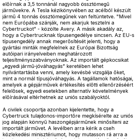
előírnak a 3,5 tonnánál nagyobb össztömegű
járművekre. A Tesla kézikönyvében az acélból készült
jármű 4 tonnás össztömegűnek van feltüntetve. "Mivel
nem Európába szánják, nem akarjuk tesztelni a
Cybertruckot” - közölte Avery. A másik akadály az,
hogy a Cybertrucknak típusengedélye sincsen. Az EU-s
típusengedély annak megerősítését jelenti, hogy a
gyártási minták megfelelnek az Európai Bizottság
autóipari irányelveiben meghatározott
teljesítményszabványoknak. Az importált gépkocsikat
„egyedi jármű-jóváhagyás” keretében lehet
nyilvántartásba venni, amely kevésbé vizsgálja őket,
mint a normál típusjóváhagyás. A tagállamok hatóságai,
amelyek a gépjárművek értékesítés előtti ellenőrzéséért
felelősek, egyedi esetekben alternatív követelmények
előírásával eltérhetnek az uniós szabályoktól.
A civilek csoportja azonban kijelentette, hogy a
Cybertruck tulajdonos-importőre megkísérelte az uniós
jog alapján könnyű haszongépjárműnek minősíteni az
importált járművet. A levélben arra kérik a cseh
közlekedési minisztériumot, hogy mutasson rá arra a