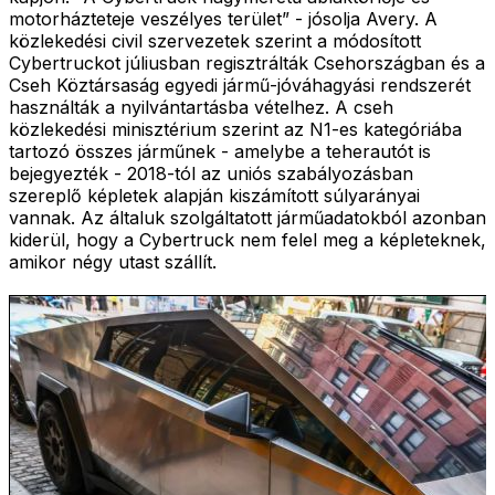
motorházteteje veszélyes terület” - jósolja Avery. A
közlekedési civil szervezetek szerint a módosított
Cybertruckot júliusban regisztrálták Csehországban és a
Cseh Köztársaság egyedi jármű-jóváhagyási rendszerét
használták a nyilvántartásba vételhez. A cseh
közlekedési minisztérium szerint az N1-es kategóriába
tartozó összes járműnek - amelybe a teherautót is
bejegyezték - 2018-tól az uniós szabályozásban
szereplő képletek alapján kiszámított súlyarányai
vannak. Az általuk szolgáltatott járműadatokból azonban
kiderül, hogy a Cybertruck nem felel meg a képleteknek,
amikor négy utast szállít.