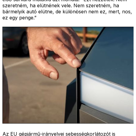
szeretném, ha elütnének vele. Nem szeretném, ha
bármelyik autó elütne, de különösen nem ez, mert, nos,
ez egy penge.”
Az EU gépjármű-irányelvei sebességkorlátozót is