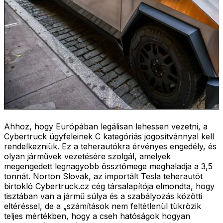
Ahhoz, hogy Európában legálisan lehessen vezetni, a
Cybertruck ügyfeleinek C kategóriás jogosítvánnyal kell
rendelkezniük. Ez a teherautókra érvényes engedély, és
olyan járművek vezetésére szolgál, amelyek
megengedett legnagyobb össztömege meghaladja a 3,5
tonnát. Norton Slovak, az importált Tesla teherautót
birtokló Cybertruck.cz cég társalapítója elmondta, hogy
tisztában van a jármű súlya és a szabályozás közötti
eltéréssel, de a „számítások nem feltétlenül tükrözik
teljes mértékben, hogy a cseh hatóságok hogyan