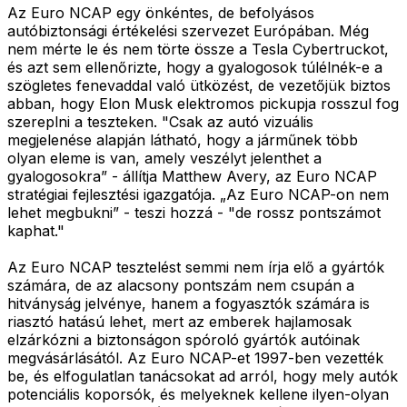
Az Euro NCAP egy önkéntes, de befolyásos
autóbiztonsági értékelési szervezet Európában. Még
nem mérte le és nem törte össze a Tesla Cybertruckot,
és azt sem ellenőrizte, hogy a gyalogosok túlélnék-e a
szögletes fenevaddal való ütközést, de vezetőjük biztos
abban, hogy Elon Musk elektromos pickupja rosszul fog
szereplni a teszteken. "Csak az autó vizuális
megjelenése alapján látható, hogy a járműnek több
olyan eleme is van, amely veszélyt jelenthet a
gyalogosokra” - állítja Matthew Avery, az Euro NCAP
stratégiai fejlesztési igazgatója. „Az Euro NCAP-on nem
lehet megbukni” - teszi hozzá - "de rossz pontszámot
kaphat."
Az Euro NCAP tesztelést semmi nem írja elő a gyártók
számára, de az alacsony pontszám nem csupán a
hitványság jelvénye, hanem a fogyasztók számára is
riasztó hatású lehet, mert az emberek hajlamosak
elzárkózni a biztonságon spóroló gyártók autóinak
megvásárlásától. Az Euro NCAP-et 1997-ben vezették
be, és elfogulatlan tanácsokat ad arról, hogy mely autók
potenciális koporsók, és melyeknek kellene ilyen-olyan