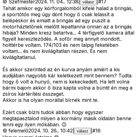
©
Szefmester
2024. 11. 04.
.
12:38
|
|
#
17
válasz
Tehát amikor egy körforgalomból kifelé halad a bringás,
a sportótós meg úgy dönt hogy ő csak lelassít a
belépéskor és emiatt a bringás ad egy puszit a
motorháztetőnek mielőtt lepattanna onnan az a bringás
hibája? Minden kresz betartva... 4 térfigyelő kamera által
figyelt kereszteződés. A sofőr meg annyit mondott..
holttérbe voltam. 174/103 és nem talpig feketében
voltam... és nem kivilágítatlan részen. És nem
kivilágítatlanul.
És akkor szerinted az én kurva anyám amiért a kis
audijában nagyobb kár keletkezett mint bennem? Tudta
hogy ő volt a hunyó, nem is kekeckedett. Ha lett volna
bármi bajom akkor ő biza kapta volna a büntit én meg a
zsíros kártérítési összeget.
Akkor is ha olyan morállal bírnék mint te.
Ezért csak bízni tudok abban hogy egyszer
megtapasztalod milyen a kormány másik oldalán benne
lenni egy ilyen mókában. 😉
©
felemelõ
2024. 10. 26.
.
10:42
|
|
#
16
válasz