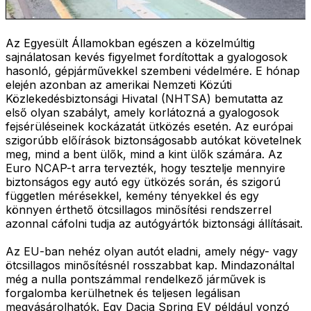
Az Egyesült Államokban egészen a közelmúltig
sajnálatosan kevés figyelmet fordítottak a gyalogosok
hasonló, gépjárművekkel szembeni védelmére. E hónap
elején azonban az amerikai Nemzeti Közúti
Közlekedésbiztonsági Hivatal (NHTSA) bemutatta az
első olyan szabályt, amely korlátozná a gyalogosok
fejsérüléseinek kockázatát ütközés esetén. Az európai
szigorúbb előírások biztonságosabb autókat követelnek
meg, mind a bent ülők, mind a kint ülők számára. Az
Euro NCAP-t arra tervezték, hogy tesztelje mennyire
biztonságos egy autó egy ütközés során, és szigorú
független mérésekkel, kemény tényekkel és egy
könnyen érthető ötcsillagos minősítési rendszerrel
azonnal cáfolni tudja az autógyártók biztonsági állításait.
Az EU-ban nehéz olyan autót eladni, amely négy- vagy
ötcsillagos minősítésnél rosszabbat kap. Mindazonáltal
még a nulla pontszámmal rendelkező járművek is
forgalomba kerülhetnek és teljesen legálisan
megvásárolhatók. Egy Dacia Spring EV például vonzó