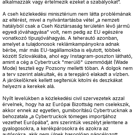
alkalmazzák vagy értelmezik ezeket a szabályokat”.
A cseh közlekedési minisztérium nem látta problémának
az eltérést, mivel a nyilvántartásba vétel „a nemzeti
hatályból csak a Cseh Köztársaság területén lévő jármű
egyedi jóváhagyása” volt, nem pedig az EU egészére
vonatkozó típusjóváhagyás. A teherautó azonban,
amelyet a tulajdonosok reklámkampányokra adnak
bérbe, már más EU-tagállamokba is eljutott, többek
között Szlovákiába, ahol egy Instagram-poszton látható,
amint a cég a Cybertruck "merülő" üzemmódját (Wade
Mode) teszteli egy Pozsony melletti tóban. A dolgok nem
a terv szerint alakultak, és a terepjáró elakadt a vízben.
A járókelőknek kellett segíteniük kitolni és deszkákat
helyezni a kerekek alá.
Nyílt levelükben a közlekedési civil szervezetek azzal
érvelnek, hogy ha az Európai Bizottság nem cselekszik,
akkor ennek az egyetlen, gumiborítású Cybertrucknak a
behozatala „a Cybertruckok tömeges importjához
vezethet Európába”, ami szerintük veszélyt jelentene a
gyalogosokra, a kerékpárosokra és azokra az
autósokra, akik nem ülnek hasonlóan páncélozott