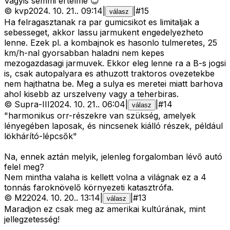
Vagyis semmi értelme 😊
©
kvp
2024. 10. 21.
.
09:14
|
|
#
15
válasz
Ha felragasztanak ra par gumicsikot es limitaljak a
sebesseget, akkor lassu jarmukent engedelyezheto
lenne. Ezek pl. a kombajnok es hasonlo tulmeretes, 25
km/h-nal gyorsabban haladni nem kepes
mezogazdasagi jarmuvek. Ekkor eleg lenne ra a B-s jogsi
is, csak autopalyara es athuzott traktoros ovezetekbe
nem hajthatna be. Meg a sulya es meretei miatt barhova
ahol kisebb az urszelveny vagy a teherbiras.
©
Supra-III
2024. 10. 21.
.
06:04
|
|
#
14
válasz
"harmonikus orr-részekre van szükség, amelyek
lényegében laposak, és nincsenek kiálló részek, például
lökhárító-lépcsők"
Na, ennek aztán melyik, jelenleg forgalomban lévő autó
felel meg?
Nem mintha valaha is kellett volna a világnak ez a 4
tonnás faroknövelő környezeti katasztrófa.
©
M2
2024. 10. 20.
.
13:14
|
|
#
13
válasz
Maradjon ez csak meg az amerikai kultúrának, mint
jellegzetesség!