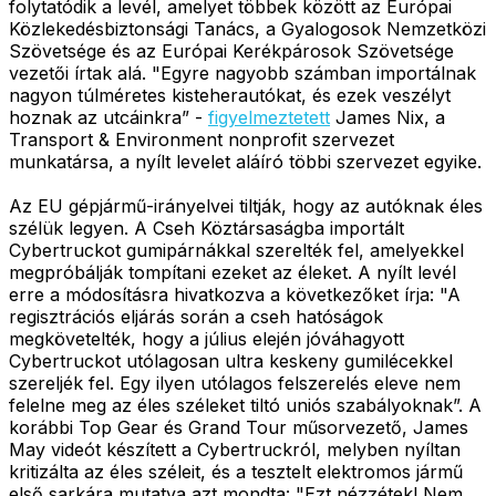
folytatódik a levél, amelyet többek között az Európai
Közlekedésbiztonsági Tanács, a Gyalogosok Nemzetközi
Szövetsége és az Európai Kerékpárosok Szövetsége
vezetői írtak alá. "Egyre nagyobb számban importálnak
nagyon túlméretes kisteherautókat, és ezek veszélyt
hoznak az utcáinkra” -
figyelmeztetett
James Nix, a
Transport & Environment nonprofit szervezet
munkatársa, a nyílt levelet aláíró többi szervezet egyike.
Az EU gépjármű-irányelvei tiltják, hogy az autóknak éles
szélük legyen. A Cseh Köztársaságba importált
Cybertruckot gumipárnákkal szerelték fel, amelyekkel
megpróbálják tompítani ezeket az éleket. A nyílt levél
erre a módosításra hivatkozva a következőket írja: "A
regisztrációs eljárás során a cseh hatóságok
megkövetelték, hogy a július elején jóváhagyott
Cybertruckot utólagosan ultra keskeny gumilécekkel
szereljék fel. Egy ilyen utólagos felszerelés eleve nem
felelne meg az éles széleket tiltó uniós szabályoknak”. A
korábbi Top Gear és Grand Tour műsorvezető, James
May videót készített a Cybertruckról, melyben nyíltan
kritizálta az éles széleit, és a tesztelt elektromos jármű
első sarkára mutatva azt mondta: "Ezt nézzétek! Nem