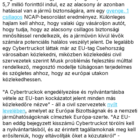
5,7 millió forinttól indul, ez az alacsony ár azonban
hatással van a jármű biztonságára, ami egy
gyenge, 1
csillagos
NCAP-besorolást eredményez. Különleges
hajlam kell ahhoz, hogy valaki úgy vásároljon autót,
hogy tudja, hogy az alacsony csillagos biztonsági
minősítéssel rendelkezik, és a járművön kívül lévők
számára potenciális halálos veszélyt jelent. De legalább
egy Cybertruckot láttak már az EU-tag Csehország
városaiban közlekedni, miközben közlekedési civil
szervezetek szerint Musk problémás fejlesztési múlttal
rendelkező, megosztó modellje túlságosan terjedelmes
és szögletes ahhoz, hogy az európai utakon
közlekedhessen.
"A Cybertruckok engedélyezése és nyilvántartásba
vétele az EU-ban kockázatot jelent minden más
közlekedőre nézve” - áll a civil szervezetek
nyílt
levelében
, amelyet az Európai Bizottságnak és a nemzeti
járműhatóságoknak címeztek Európa-szerte. "Az EU-
ban eddig bejegyzett kisszámú Cybertruckot törölni kell
a nyilvántartásból, és az érintett tagállamoknak meg kell
erősíteniük, hogy eltávolítják őket a közutakról” -