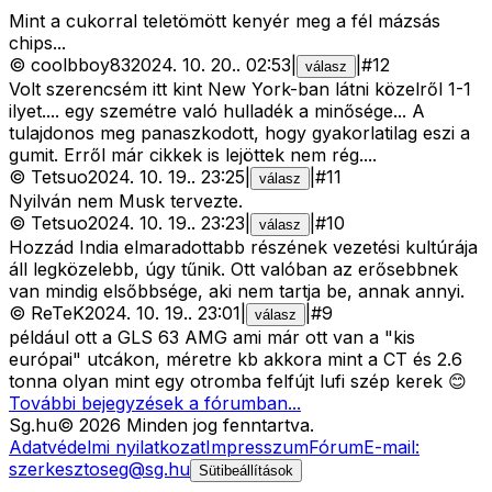
Mint a cukorral teletömött kenyér meg a fél mázsás
chips...
©
coolbboy83
2024. 10. 20.
.
02:53
|
|
#
12
válasz
Volt szerencsém itt kint New York-ban látni közelről 1-1
ilyet.... egy szemétre való hulladék a minősége... A
tulajdonos meg panaszkodott, hogy gyakorlatilag eszi a
gumit. Erről már cikkek is lejöttek nem rég....
©
Tetsuo
2024. 10. 19.
.
23:25
|
|
#
11
válasz
Nyilván nem Musk tervezte.
©
Tetsuo
2024. 10. 19.
.
23:23
|
|
#
10
válasz
Hozzád India elmaradottabb részének vezetési kultúrája
áll legközelebb, úgy tűnik. Ott valóban az erősebbnek
van mindig elsőbbsége, aki nem tartja be, annak annyi.
©
ReTeK
2024. 10. 19.
.
23:01
|
|
#
9
válasz
például ott a GLS 63 AMG ami már ott van a "kis
európai" utcákon, méretre kb akkora mint a CT és 2.6
tonna olyan mint egy otromba felfújt lufi szép kerek 😊
További bejegyzések a fórumban...
Sg
.hu
©
2026
Minden jog fenntartva.
Adatvédelmi nyilatkozat
Impresszum
Fórum
E-mail:
szerkesztoseg@sg.hu
Sütibeállítások