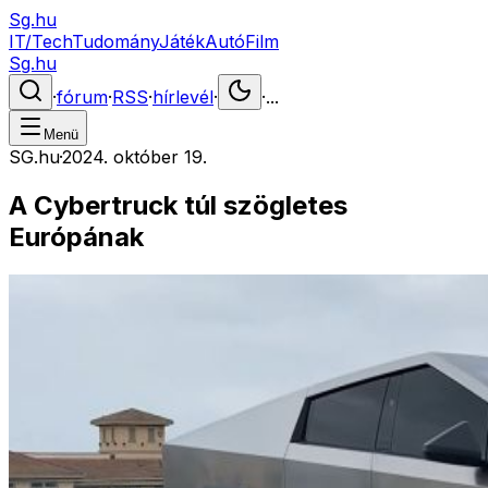
Sg.hu
IT/Tech
Tudomány
Játék
Autó
Film
Sg.hu
·
fórum
·
RSS
·
hírlevél
·
·
...
Menü
SG.hu
·
2024. október 19.
A Cybertruck túl szögletes
Európának