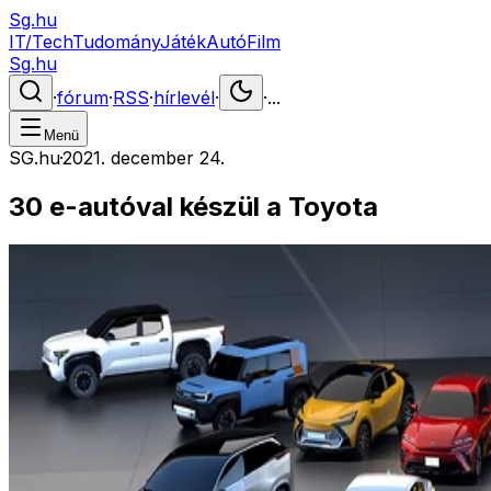
Sg.hu
IT/Tech
Tudomány
Játék
Autó
Film
Sg.hu
·
fórum
·
RSS
·
hírlevél
·
·
...
Menü
SG.hu
·
2021. december 24.
30 e-autóval készül a Toyota