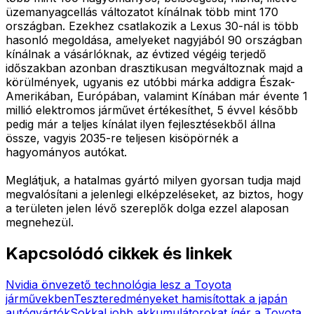
üzemanyagcellás változatot kínálnak több mint 170
országban. Ezekhez csatlakozik a Lexus 30-nál is több
hasonló megoldása, amelyeket nagyjából 90 országban
kínálnak a vásárlóknak, az évtized végéig terjedő
időszakban azonban drasztikusan megváltoznak majd a
körülmények, ugyanis ez utóbbi márka addigra Észak-
Amerikában, Európában, valamint Kínában már évente 1
millió elektromos járművet értékesíthet, 5 évvel később
pedig már a teljes kínálat ilyen fejlesztésekből állna
össze, vagyis 2035-re teljesen kisöpörnék a
hagyományos autókat.
Meglátjuk, a hatalmas gyártó milyen gyorsan tudja majd
megvalósítani a jelenlegi elképzeléseket, az biztos, hogy
a területen jelen lévő szereplők dolga ezzel alaposan
megnehezül.
Kapcsolódó cikkek és linkek
Nvidia önvezető technológia lesz a Toyota
járművekben
Teszteredményeket hamisítottak a japán
autógyártók
Sokkal jobb akkumulátorokat ígér a Toyota