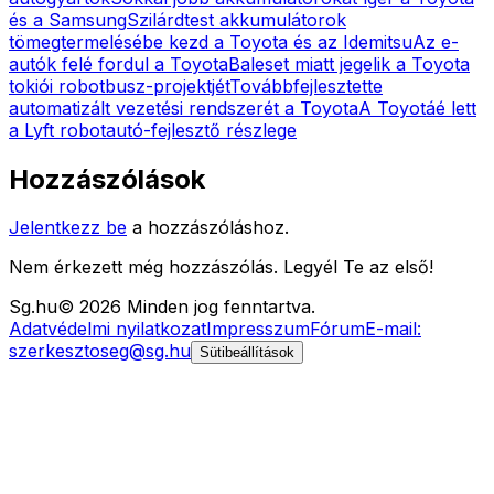
és a Samsung
Szilárdtest akkumulátorok
tömegtermelésébe kezd a Toyota és az Idemitsu
Az e-
autók felé fordul a Toyota
Baleset miatt jegelik a Toyota
tokiói robotbusz-projektjét
Továbbfejlesztette
automatizált vezetési rendszerét a Toyota
A Toyotáé lett
a Lyft robotautó-fejlesztő részlege
Hozzászólások
Jelentkezz be
a hozzászóláshoz.
Nem érkezett még hozzászólás. Legyél Te az első!
Sg
.hu
©
2026
Minden jog fenntartva.
Adatvédelmi nyilatkozat
Impresszum
Fórum
E-mail:
szerkesztoseg@sg.hu
Sütibeállítások