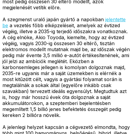
most pedig összesen 30 eltérő modellt, azok
megjelenését vetítik előre.
A szegmenst uraló japán gyártó a napokban
jelentette
be
a vezetés főbb elképzeléseit, amelyek az évtized
végéig, illetve a 2035-ig terjedő időszakra vonatkoznak.
A cég elnöke, Akio Toyoda, kiemelte, hogy az évtized
végéig, vagyis 2030-ig összesen 30 eltérő, tisztán
elektromos modellt mutatnak majd be, az időszak végén
pedig már évente 3,5 millió e-autót értékesítenének, ami
jól jelzi az ambíciók meglétét. Eközben a
karbonsemleges jellegen is komolyan dolgoznak majd,
2035-re ugyanis már a saját üzemekben is elérnék a
most kitűzött célt, vagyis a gyártási folyamat során is
megtalálnák a sokak által (egyelőre inkább csak
szavakban) tervezett ideális egyensúlyt. Megtudtuk azt
is, hogy már hosszú évek óta dolgoznak a saját
akkumulátorokon, a szeptemberi bejelentésben
megemlített 1,5 billió jenes befektetés összegét pedig
kereken 2 billióra növelik.
A jelenlegi helyzet kapcsán a cégvezető elmondta, hogy
több mint 100 hagyományos, belsőégésű, hibrid, illetve