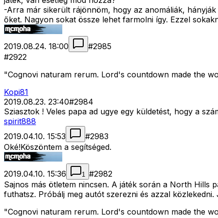
játék, van esetleg mod hozzá?
-Arra már sikerült rájönnöm, hogy az anomáliák, hányják
őket. Nagyon sokat össze lehet farmolni így. Ezzel sokak
2019.08.24. 18:00
#
2985
#2922
"Cognovi naturam rerum. Lord's countdown made the wor
Kopi81
2019.08.23. 23:40
#
2984
Sziasztok ! Veles papa ad ugye egy küldetést, hogy a szá
spirit888
2019.04.10. 15:53
#
2983
Oké!Köszöntem a segítséged.
2019.04.10. 15:36
#
2982
1
Sajnos más ötletem nincsen. A játék során a North Hills
futhatsz. Próbálj meg autót szerezni és azzal közlekedni. J
"Cognovi naturam rerum. Lord's countdown made the wor