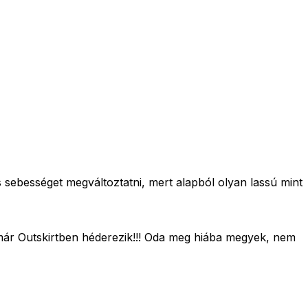
ebességet megváltoztatni, mert alapból olyan lassú mint
 már Outskirtben héderezik!!! Oda meg hiába megyek, nem