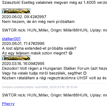
Sziasztok! Esetleg valakinek megvan még az 1.4005 verzi
2020.06.02. 09:42
#
2997
Nem hiszem, de én még nem próbáltam
SWTOR nick: HUN_Miller, Origin: Miller86HUN, Uplay: mull
stalker001
2020.06.01. 11:47
#
2996
A lost alpha extended-et próbálta valaki?
Az egy teljesen másik sztori megint? 😄
2020.03.16. 16:09
#
2995
Dezodor! Volt régen a Hungarian Stalker Forum (azt hisze
Vagy ha valaki tudja miről beszélek, segíthet 😊
Közben rátaláltam a régi regisztrációmra UHSF volt az és
Utoljára szerkesztette: mulli1986, 2020.03.16. 16:10:40
SWTOR nick: HUN_Miller, Origin: Miller86HUN, Uplay: mull
Pherry