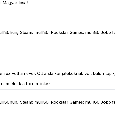
ó Magyarítása?
i86hun, Steam: mulli86, Rockstar Games: mulli86 Jobb féln
m ez votl a neve). Ott a stalker játékoknak volt külön to
 nem élnek a forum linkek.
i86hun, Steam: mulli86, Rockstar Games: mulli86 Jobb féln