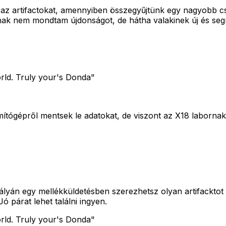
 az artifactokat, amennyiben összegyűjtünk egy nagyobb c
nak nem mondtam újdonságot, de hátha valakinek új és segí
ld. Truly your's Donda"
mítógépről mentsek le adatokat, de viszont az X18 labornak
 pályán egy mellékküldetésben szerezhetsz olyan artifackt
ó párat lehet találni ingyen.
ld. Truly your's Donda"