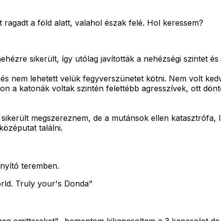
 ragadt a föld alatt, valahol észak felé. Hol keressem?
ehézre sikerült, így utólag javították a nehézségi szinte
és nem lehetett velük fegyverszünetet kötni. Nem volt ked
n a katonák voltak szintén felettébb agresszívek, ott dön
 sikerült megszereznem, de a mutánsok ellen katasztrófa, l
özéputat találni.
ányító teremben.
ld. Truly your's Donda"