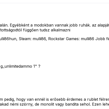
lán. Egyébként a modokban vannak jobb ruhák. az alapját
ítottságodtól függően tudsz alkalmazni
i86hun, Steam: mulli86, Rockstar Games: mulli86 Jobb féln
g_unlimitedammo 1" ?
em pedig, hogy van ennél is erősebb érdemes a rublet félr
akad némi szörny, de monolit vagy bandita sehol. Ezen lehet