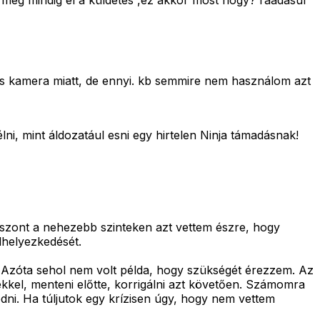
még mindig él a küldetés ,ez akkor most hogy? ráadásul
ős kamera miatt, de ennyi. kb semmire nem használom azt
i, mint áldozatául esni egy hirtelen Ninja támadásnak!
iszont a nehezebb szinteken azt vettem észre, hogy
helyezkedését.
. Azóta sehol nem volt példa, hogy szükségét érezzem. Az
bekkel, menteni előtte, korrigálni azt követően. Számomra
edni. Ha túljutok egy krízisen úgy, hogy nem vettem