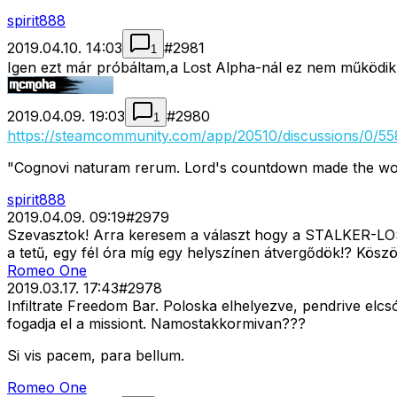
spirit888
2019.04.10. 14:03
#
2981
1
Igen ezt már próbáltam,a Lost Alpha-nál ez nem működik,
2019.04.09. 19:03
#
2980
1
https://steamcommunity.com/app/20510/discussions/0/
"Cognovi naturam rerum. Lord's countdown made the wor
spirit888
2019.04.09. 09:19
#
2979
Szevasztok! Arra keresem a választ hogy a STALKER-LOST
a tetű, egy fél óra míg egy helyszínen átvergődök!? Kösz
Romeo One
2019.03.17. 17:43
#
2978
Infiltrate Freedom Bar. Poloska elhelyezve, pendrive el
fogadja el a missiont. Namostakkormivan???
Si vis pacem, para bellum.
Romeo One