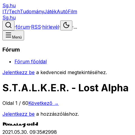
Sg.hu
IT/Tech
Tudomány
Játék
Autó
Film
Sg.hu
·
fórum
·
RSS
·
hírlevél
·
·
...
Menü
Fórum
Fórum főoldal
Jelentkezz be
a kedvenceid megtekintéséhez.
S.T.A.L.K.E.R. - Lost Alpha
Oldal
1
/
60
Következő →
Jelentkezz be
a hozzászóláshoz.
2021.05.30. 09:35
#
2998