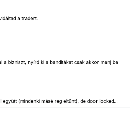
dáltad a tradert.
l a bizniszt, nyírd ki a banditákat csak akkor menj be
l együtt (mindenki másé rég eltűnt), de door locked...