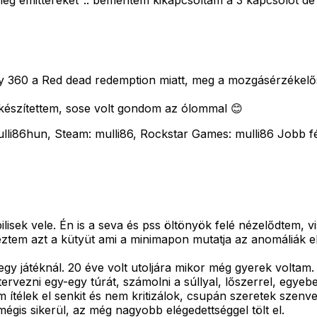
eg emittereket".. bementem kikapcsoltam a 3 kapcsolot de 
egy 360 a Red dead redemption miatt, meg a mozgásérzékel
készítettem, sose volt gondom az ólommal 😊
i86hun, Steam: mulli86, Rockstar Games: mulli86 Jobb féln
sek vele. Én is a seva és pss öltönyök felé nézelődtem, v
em azt a kütyüt ami a minimapon mutatja az anomáliák el
gy játéknál. 20 éve volt utoljára mikor még gyerek voltam
tervezni egy-egy túrát, számolni a súllyal, lőszerrel, egye
m ítélek el senkit és nem kritizálok, csupán szeretek szenv
égis sikerül, az még nagyobb elégedettséggel tölt el.