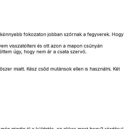
t és könnyebb fokozaton jobban szórnak a fegyverek. Hogy
vem visszatölteni és ott azon a mapon csúnyán
töttem úgy, hogy nem ár a csata szervó.
őszer miatt. Kész csőd mutánsok ellen is használni. Két