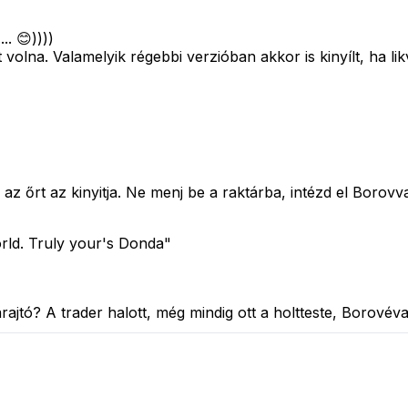
.. 😊))))
na. Valamelyik régebbi verzióban akkor is kinyílt, ha likvi
az őrt az kinyitja. Ne menj be a raktárba, intézd el Borovva
ld. Truly your's Donda"
rajtó? A trader halott, még mindig ott a holtteste, Borovéva