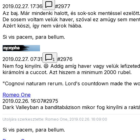
2019.02.27. 17:36
#
2977
Az baj. Már mindenki halott, és sok-sok mentéssel ezelőtt..
De sosem voltam velük haver, szóval ez amúgy sem ment vol
Azért köszi, így nem várok hiába.
Si vis pacem, para bellum.
2019.02.27. 07:31
#
2976
1
Nem fog kinyilni. 😄 Addig amíg haver vagy velük lefizeted 
kirámolni a cuccot. Azt hiszem a minimum 2000 rubel.
"Cognovi naturam rerum. Lord's countdown made the wor
Romeo One
2019.02.26. 16:07
#
2975
Dark Valleyban a banditabázison mikor fog kinyílni a raktá
Utoljára szerkesztette: Romeo One, 2019.02.26. 16:09:00
Si vis pacem, para bellum.