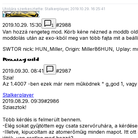
Utoljára szerkesztette: Stalkerplayer, 2019.10.29. 16:25:41
2019.10.29. 15:30
#
2988
1
Van hozzá rengeteg mod. Körb kéne nézned a moddb olda
moddolás után az exo-kból meg van több fajta mit a beáll
SWTOR nick: HUN_Miller, Origin: Miller86HUN, Uplay: mull
2019.09.30. 08:41
#
2987
Szia!
Az 1.4007 -ben ezek már nem működnek " g_god 1, vagy 
Stalkerplayer
2019.08.29. 09:39
#
2986
Sziasztok!
Több kérdés is felmerült bennem.
-Elég sokat gyűjtöttem egy csata szervóruhára, a kérdés
-Illetve, kipucoltam az atomerőműig minden mapot. Itt ott 