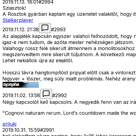
2019.11.13. 18:01
#
2994
Sziasztok!
A Rosztok gyárban kaptam egy üzenetet valakitől, hogy itt
Stalkerplayer
2019.11.12. 21:38
#
2993
Az alapjáték kapcsán egyszer valahol felhozódott, hogy n
igaz-e nem tudom, de azóta mester nehézségen játszom.
Valahogy rossz felé sikerült átmennem a monolitosokhoz 
megszenvedtem mire sikerült túljutnom. A következő mapo
Lehet nekiállok újra az elejétől.
Hosszú távra hangtompítóst pripyat előtt csak a vintorezt
fegyver + lőszer, meg súly miatt problémás. Nehéz aranyk
2019.11.02. 13:58
#
2992
Négy kapcsolót kell kapcsolni. A negyedik fenn van az ir
"Cognovi naturam rerum. Lord's countdown made the wor
priluki
2019.10.31. 15:59
#
2991