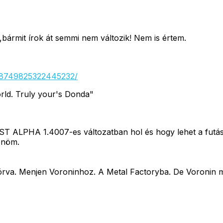
bármit írok át semmi nem változik! Nem is értem.
558749825322445232/
ld. Truly your's Donda"
 ALPHA 1.4007-es változatban hol és hogy lehet a futás s
önöm.
csórva. Menjen Voroninhoz. A Metal Factoryba. De Voronin