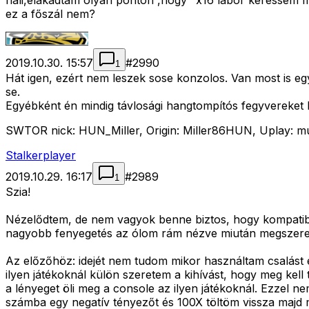
hali,elakadtam olyan ponton ,hogy "x16 labor keressem m
ez a főszál nem?
2019.10.30. 15:57
#
2990
1
Hát igen, ezért nem leszek sose konzolos. Van most is 
se.
Egyébként én mindig távlosági hangtompítós fegyvereket 
SWTOR nick: HUN_Miller, Origin: Miller86HUN, Uplay: mull
Stalkerplayer
2019.10.29. 16:17
#
2989
1
Szia!
Nézelődtem, de nem vagyok benne biztos, hogy kompatibili
nagyobb fenyegetés az ólom rám nézve miután megszerezt
Az előzőhöz: idejét nem tudom mikor használtam csalást e
ilyen játékoknál külön szeretem a kihívást, hogy meg kell 
a lényeget öli meg a console az ilyen játékoknál. Ezzel ne
számba egy negatív tényezőt és 100X töltöm vissza majd m