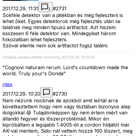
2017.12.29. 11:31
#
2731
1
Sokféle detektor van a játékban és még fejleszteni is
lehet őket. Egyes detektorok még fejlesztés után se
találnak meg minden tipusú artifactot. Azt hiszem
összesen 6 féle detektor van. Mindegyiket három
fokozatban lehet fejleszteni.
Szóval eleinte nem sok artifactot fogsz találni.
Utoljára szerkesztette: mcmoha, 2017.12.29. 11:32:22
"Cognovi naturam rerum. Lord's countdown made the
world. Truly your's Donda"
ntex
2017.12.29. 10:20
#
2730
Nem nézünk noobnak de azokból amit leírtál arra
következtettem hogy nem vagy tisztában bizonyos alap
dolgokkal 😄 Tulajdonképpen így nem értem miért van
állandó fegyver és lőszerproblémád. Mikor én
kipróbáltam a legújabb 1.4005-öt a cordon hídjától már
AK-val mentem, Sido-nál vettem hozzá 160 lőszert, meg