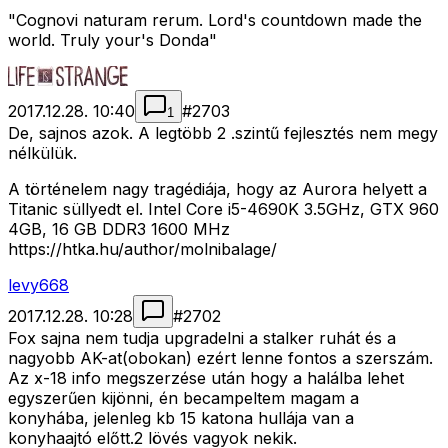
"Cognovi naturam rerum. Lord's countdown made the
world. Truly your's Donda"
2017.12.28. 10:40
#
2703
1
De, sajnos azok. A legtöbb 2 .szintű fejlesztés nem megy
nélkülük.
A történelem nagy tragédiája, hogy az Aurora helyett a
Titanic süllyedt el. Intel Core i5-4690K 3.5GHz, GTX 960
4GB, 16 GB DDR3 1600 MHz
https://htka.hu/author/molnibalage/
levy668
2017.12.28. 10:28
#
2702
Fox sajna nem tudja upgradelni a stalker ruhát és a
nagyobb AK-at(obokan) ezért lenne fontos a szerszám.
Az x-18 info megszerzése után hogy a halálba lehet
egyszerűen kijönni, én becampeltem magam a
konyhába, jelenleg kb 15 katona hullája van a
konyhaajtó előtt.2 lövés vagyok nekik.