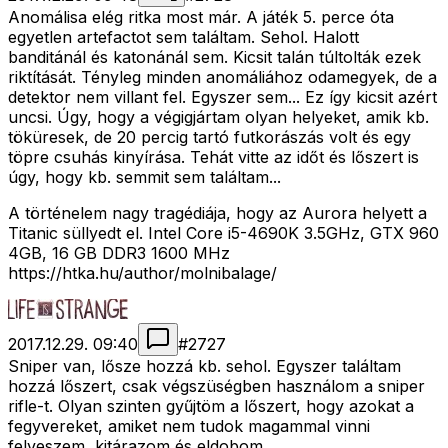
Anomálisa elég ritka most már. A játék 5. perce óta
egyetlen artefactot sem találtam. Sehol. Halott
banditánál és katonánál sem. Kicsit talán túltolták ezek
riktítását. Tényleg minden anomáliához odamegyek, de a
detektor nem villant fel. Egyszer sem... Ez így kicsit azért
uncsi. Úgy, hogy a végigjártam olyan helyeket, amik kb.
töküresek, de 20 percig tartó futkorászás volt és egy
töpre csuhás kinyírása. Tehát vitte az időt és lőszert is
úgy, hogy kb. semmit sem találtam...
A történelem nagy tragédiája, hogy az Aurora helyett a
Titanic süllyedt el. Intel Core i5-4690K 3.5GHz, GTX 960
4GB, 16 GB DDR3 1600 MHz
https://htka.hu/author/molnibalage/
2017.12.29. 09:40
#
2727
Sniper van, lősze hozzá kb. sehol. Egyszer találtam
hozzá lőszert, csak végszüségben használom a sniper
rifle-t. Olyan szinten gyűjtöm a lőszert, hogy azokat a
fegyvereket, amiket nem tudok magammal vinni
felveszem, kitárazom és eldobom...