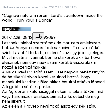
Utoljára szerkesztette: mcmoha, 2017.12.28. 08:31:45
"Cognovi naturam rerum. Lord's countdown made the
world. Truly your's Donda"
2017.12.28. 08:12
#
2699
2
Lesznek valahol szerszámok de már nem emlékszem
hol. 😄 Annyira nem is fontosak mivel Fox az első két
szintet alapból tudja fejleszteni és az egy jó ideig elég is.
Mivel mostmár vannak benne stalkerek akik bárhová
elvisznek nem egy nagy szám később visszautazni
hozzá a szerszámokkal.
A kis csuklyás világító szemű izét nagyon nehéz kinyírni,
de ha sikerül olyan közel kerülnöd hozzá, hogy
menekülni kezdjen előled akkor hétulról szitává lőheted.
A legjobb a sörétes puska.
Az Agropromi katonasággal nekem is tele a tököm, már
vagy háromszor újrakezdtem azt a küldetést de még
nem sikerült.
Az elején a Proverb nevű fickó adott egy kék színű