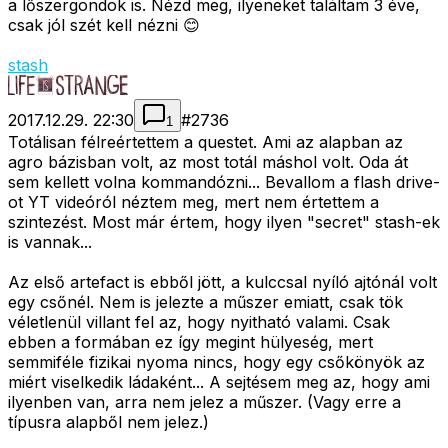
a lőszergondok is. Nézd meg, ilyeneket találtam 3 éve,
csak jól szét kell nézni 😊
stash
2017.12.29. 22:30
#
2736
1
Totálisan félreértettem a questet. Ami az alapban az
agro bázisban volt, az most totál máshol volt. Oda át
sem kellett volna kommandózni... Bevallom a flash drive-
ot YT videóról néztem meg, mert nem értettem a
szintezést. Most már értem, hogy ilyen "secret" stash-ek
is vannak...
Az első artefact is ebből jött, a kulccsal nyíló ajtónál volt
egy csőnél. Nem is jelezte a műszer emiatt, csak tök
véletlenül villant fel az, hogy nyitható valami. Csak
ebben a formában ez így megint hülyeség, mert
semmiféle fizikai nyoma nincs, hogy egy csőkönyök az
miért viselkedik ládaként... A sejtésem meg az, hogy ami
ilyenben van, arra nem jelez a műszer. (Vagy erre a
típusra alapből nem jelez.)