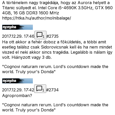
A történelem nagy tragédiája, hogy az Aurora helyett a
Titanic süllyedt el. Intel Core i5-4690K 3.5GHz, GTX 960
4GB, 16 GB DDR3 1600 MHz
https://htka.hu/author/molnibalage/
2017.12.29. 17:46
#
2735
1
Ha ott akkor a fehér doboz a főküldetés, a többi amit
esetleg találsz csak Sidorovicsnak kell és ha nem mindet
viszed el neki akkor sincs tragédia. Legalább is nálam így
volt. Hiányzott vagy 3 db.
"Cognovi naturam rerum. Lord's countdown made the
world. Truly your's Donda"
2017.12.29. 17:42
#
2734
1
Agropromban?
"Cognovi naturam rerum. Lord's countdown made the
world. Truly your's Donda"