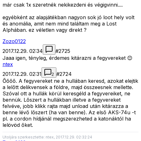
már csak 1x szeretnék nekikezdeni és végigvinni....
egyébként az alapjátékban nagyon sok jó loot hely volt
és anomália, amit nem mind találtam meg a Lost
Alphában. ez véletlen vagy direkt ?
Zozo0122
2017.12.29. 02:34
#
2725
Jaaa igen, tényleg, érdemes kitárazni a fegyvereket 😊
ntex
2017.12.29. 02:31
#
2724
2
Őőőő. A fegyvereket ne a hullában keresd, azokat elejtik
a lelőtt delikvensek a földre, majd összeesnek mellette.
Szóval ott a hullák körül keresgéld a fegyvereiket, ne
bennük. Lőszert a hullákban illetve a fegyvereket
felvéve, jobb klikk rajta majd unload után kitárazza a
benne lévő lőszert (ha van benne). Az első AKS-74u -t
pl. a cordon hídjánál megszerezheted a katonáktól ha
lelövöd őket.
Utoljára szerkesztette: ntex, 2017.12.29. 02:32:24