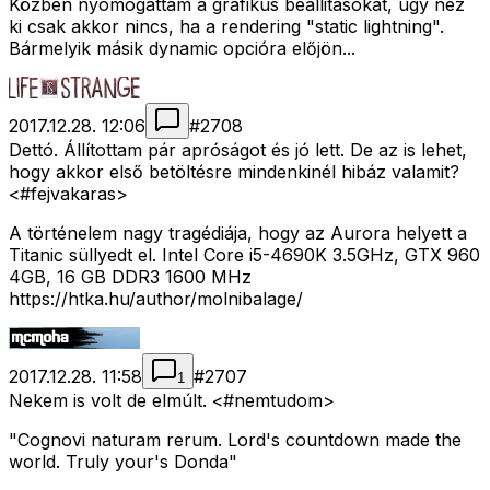
Közben nyomogattam a grafikus beállitásokat, úgy néz
ki csak akkor nincs, ha a rendering "static lightning".
Bármelyik másik dynamic opcióra előjön...
2017.12.28. 12:06
#
2708
Dettó. Állítottam pár apróságot és jó lett. De az is lehet,
hogy akkor első betöltésre mindenkinél hibáz valamit?
<#fejvakaras>
A történelem nagy tragédiája, hogy az Aurora helyett a
Titanic süllyedt el. Intel Core i5-4690K 3.5GHz, GTX 960
4GB, 16 GB DDR3 1600 MHz
https://htka.hu/author/molnibalage/
2017.12.28. 11:58
#
2707
1
Nekem is volt de elmúlt. <#nemtudom>
"Cognovi naturam rerum. Lord's countdown made the
world. Truly your's Donda"