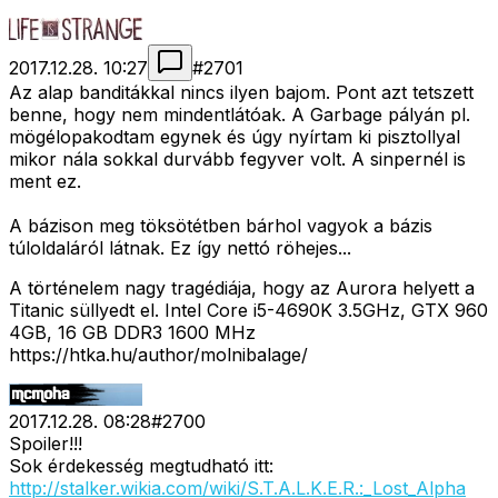
2017.12.28. 10:27
#
2701
Az alap banditákkal nincs ilyen bajom. Pont azt tetszett
benne, hogy nem mindentlátóak. A Garbage pályán pl.
mögélopakodtam egynek és úgy nyírtam ki pisztollyal
mikor nála sokkal durvább fegyver volt. A sinpernél is
ment ez.
A bázison meg töksötétben bárhol vagyok a bázis
túloldaláról látnak. Ez így nettó röhejes...
A történelem nagy tragédiája, hogy az Aurora helyett a
Titanic süllyedt el. Intel Core i5-4690K 3.5GHz, GTX 960
4GB, 16 GB DDR3 1600 MHz
https://htka.hu/author/molnibalage/
2017.12.28. 08:28
#
2700
Spoiler!!!
Sok érdekesség megtudható itt:
http://stalker.wikia.com/wiki/S.T.A.L.K.E.R.:_Lost_Alpha