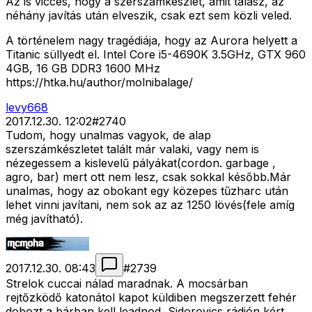
Az is vicces, hogy a szerszámkészlet, amit talász, az
néhány javítás után elveszik, csak ezt sem közli veled.
A történelem nagy tragédiája, hogy az Aurora helyett a
Titanic süllyedt el. Intel Core i5-4690K 3.5GHz, GTX 960
4GB, 16 GB DDR3 1600 MHz
https://htka.hu/author/molnibalage/
levy668
2017.12.30. 12:02
#
2740
Tudom, hogy unalmas vagyok, de alap
szerszámkészletet talált már valaki, vagy nem is
nézegessem a kislevelű pályákat(cordon. garbage ,
agro, bar) mert ott nem lesz, csak sokkal később.Már
unalmas, hogy az obokant egy közepes tűzharc után
lehet vinni javítani, nem sok az az 1250 lövés(fele amíg
még javítható).
2017.12.30. 08:43
#
2739
Strelok cuccai nálad maradnak. A mocsárban
rejtőzködő katonátol kapot küldiben megszerzett fehér
dobozt a bárban kell leadnod, Sidorovics rádión kért