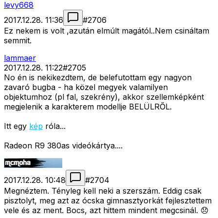
levy668
2017.12.28. 11:36
#
2706
Ez nekem is volt ,azután elmúlt magától..Nem csináltam
semmit.
lammaer
2017.12.28. 11:22
#
2705
No én is nekikezdtem, de belefutottam egy nagyon
zavaró bugba - ha közel megyek valamilyen
objektumhoz (pl fal, szekrény), akkor szellemképként
megjelenik a karakterem modellje BELÜLRŐL.
Itt egy
kép
róla...
Radeon R9 380as videókártya....
2017.12.28. 10:48
#
2704
Megnéztem. Tényleg kell neki a szerszám. Eddig csak
pisztolyt, meg azt az ócska gimnasztyorkát fejlesztettem
vele és az ment. Bocs, azt hittem mindent megcsinál. 😞