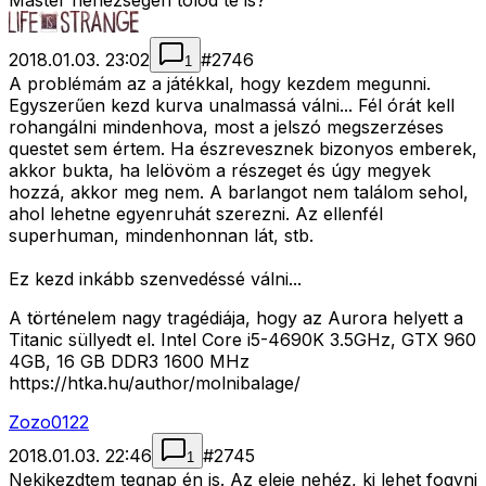
Master nehézségen tolod te is?
2018.01.03. 23:02
#
2746
1
A problémám az a játékkal, hogy kezdem megunni.
Egyszerűen kezd kurva unalmassá válni... Fél órát kell
rohangálni mindenhova, most a jelszó megszerzéses
questet sem értem. Ha észrevesznek bizonyos emberek,
akkor bukta, ha lelövöm a részeget és úgy megyek
hozzá, akkor meg nem. A barlangot nem találom sehol,
ahol lehetne egyenruhát szerezni. Az ellenfél
superhuman, mindenhonnan lát, stb.
Ez kezd inkább szenvedéssé válni...
A történelem nagy tragédiája, hogy az Aurora helyett a
Titanic süllyedt el. Intel Core i5-4690K 3.5GHz, GTX 960
4GB, 16 GB DDR3 1600 MHz
https://htka.hu/author/molnibalage/
Zozo0122
2018.01.03. 22:46
#
2745
1
Nekikezdtem tegnap én is. Az eleje nehéz, ki lehet fogyni