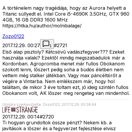
A történelem nagy tragédiája, hogy az Aurora helyett a
Titanic süllyedt el. Intel Core i5-4690K 3.5GHz, GTX 960
4GB, 16 GB DDR3 1600 MHz
https://htka.hu/author/molnibalage/
Zozo0122
2017.12.29. 00:27
#
2721
1
Első alap pisztoly? Kétcsövű vadászfegyver??? Ezeket
használja valaki? Ezektől mindig megszabadulok már a
Kordonban. Agropromba menet már fullos Obokanom
szokott lenni, lőszert pedig soha a büdös életben nem
vettem még stalker játékban. Vagy max páncéltörőt a
végére a Vintarba. Nem emlékszem már, hogy hol
találtam, de mikor 3 éve toltam ezt, jó ideig szintén fullos
Obokanom volt, AK lőszer meg rengeteg van mindenhol.
Utoljára szerkesztette: Zozo0122, 2017.12.29. 00:28:44
2017.12.29. 00:14
#
2720
Ti hogyan grundoltok össze pénzt? Nekem kb. a
javítások a lőszer és a fegyverzet fejlesztése elvisz