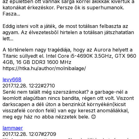
az épületben ott vannak sárga körrel akikkak kivertük a
katonákat érkezéskor. Persze ők is superhumanok.
Fasza...
Eddig isteni volt a játék, de most totálisan felbaszta az
agyam. Az élvezetesből hirtelen a totálisan játszhatatlan
lett...
A történelem nagy tragédiája, hogy az Aurora helyett a
Titanic süllyedt el. Intel Core i5-4690K 3.5GHz, GTX 960
4GB, 16 GB DDR3 1600 MHz
https://htka.hu/author/molnibalage/
levy668
2017.12.28. 12:22
#
2710
Senki nem talált még szerszámokat? a garbage-nél a
leomlott alagútban nincs bandita, régen ott volt. Viszont
darkscapen a déli úton a benzinkút környékén(kicsit
visszafelé cordon felé) van egy kereszt anomáliákkal,
meg egy ház no abba nézzetek bele. 😊
lammaer
2017.12.28. 12:07
#
2709