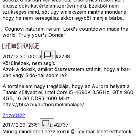
plussz doksikat értelemszerűen neki. Ezekből nem
szükséges mind, sőt úgy emlékszem mintha mondaná,
hogy ha nem keresgélsz akkor egyből menj a bárba.
"Cognovi naturam rerum. Lord's countdown made the
world. Truly your's Donda"
2017.12.30. 00:03
#
2738
1
Körülnézek, nem segít.
Azok a doksik, amiket összeszetem számít, hogy a bar-
ban vagy Sido-nál adom le?
A történelem nagy tragédiája, hogy az Aurora helyett a
Titanic süllyedt el. Intel Core i5-4690K 3.5GHz, GTX 960
4GB, 16 GB DDR3 1600 MHz
https://htka.hu/author/molnibalage/
Zozo0122
2017.12.29. 23:51
#
2737
1
Mindig mindenhol nézz körül 😊 Így már lehet érthetőek