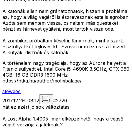
A katonák ellen nem gránátozhatok, hiszen a probléma
az, hogy a világ végéről is észrevesznek este is agroban.
Azóta sem mentem vissza, csináltam más questeket
pénzt és hírnevet gyűjteni, most tartok vissza oda.
A zombikat próbáltam késelni. Kinyírnak, mint a szart...
Pisztollyal két fejlövés kb. Szóval nem ez eszi a lőszert.
A kutyák, disznók és katonák.
A történelem nagy tragédiája, hogy az Aurora helyett a
Titanic süllyedt el. Intel Core i5-4690K 3.5GHz, GTX 960
4GB, 16 GB DDR3 1600 MHz
https://htka.hu/author/molnibalage/
steweee
2017.12.29. 08:12
#
2726
1
hát ez azért jó sok változtatás
A Lost Alpha 1.4005- már elképzelhető, hogy a végső-
végső verziója a játéknak ?