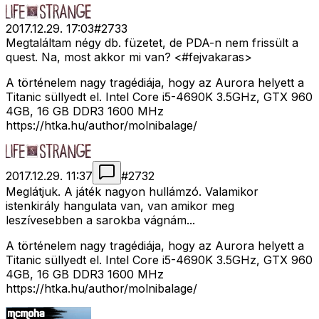
2017.12.29. 17:03
#
2733
Megtaláltam négy db. füzetet, de PDA-n nem frissült a
quest. Na, most akkor mi van? <#fejvakaras>
A történelem nagy tragédiája, hogy az Aurora helyett a
Titanic süllyedt el. Intel Core i5-4690K 3.5GHz, GTX 960
4GB, 16 GB DDR3 1600 MHz
https://htka.hu/author/molnibalage/
2017.12.29. 11:37
#
2732
Meglátjuk. A játék nagyon hullámzó. Valamikor
istenkirály hangulata van, van amikor meg
leszívesebben a sarokba vágnám...
A történelem nagy tragédiája, hogy az Aurora helyett a
Titanic süllyedt el. Intel Core i5-4690K 3.5GHz, GTX 960
4GB, 16 GB DDR3 1600 MHz
https://htka.hu/author/molnibalage/