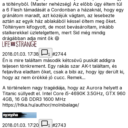
a töltényből. (Master nehézség) Az előbb úgy éltem túl
a 6 Flesh támadását a Cordonban a házaknál, hogy egy
gránátom maradt, azt közéjük vágtam, az lesebezte
aztán az egyik ház ablakából késsel öltem meg őket.
Töltényem kifogyott, de most bevásároltam, inkább
stalkerekkel üzletelgettem, mert Sid még mindig
drágábban adja mint ők 😄
2018.01.03. 17:38
#
2744
1
Én is mire találtam második kétcsövű puskát addigra
teljesen tönkrement. Egy rakás szar AK-t találtam, és
feljavítva eladtam őket, csak a bibi az, hogy így derült ki,
hogy az nem örökké jó cucc. Remek...
A történelem nagy tragédiája, hogy az Aurora helyett a
Titanic süllyedt el. Intel Core i5-4690K 3.5GHz, GTX 960
4GB, 16 GB DDR3 1600 MHz
https://htka.hu/author/molnibalage/
2018.01.03. 17:20
#
2743
1