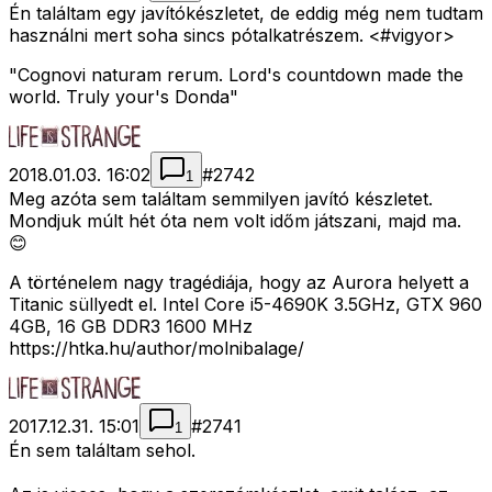
Én találtam egy javítókészletet, de eddig még nem tudtam
használni mert soha sincs pótalkatrészem. <#vigyor>
"Cognovi naturam rerum. Lord's countdown made the
world. Truly your's Donda"
2018.01.03. 16:02
#
2742
1
Meg azóta sem találtam semmilyen javító készletet.
Mondjuk múlt hét óta nem volt időm játszani, majd ma.
😊
A történelem nagy tragédiája, hogy az Aurora helyett a
Titanic süllyedt el. Intel Core i5-4690K 3.5GHz, GTX 960
4GB, 16 GB DDR3 1600 MHz
https://htka.hu/author/molnibalage/
2017.12.31. 15:01
#
2741
1
Én sem találtam sehol.