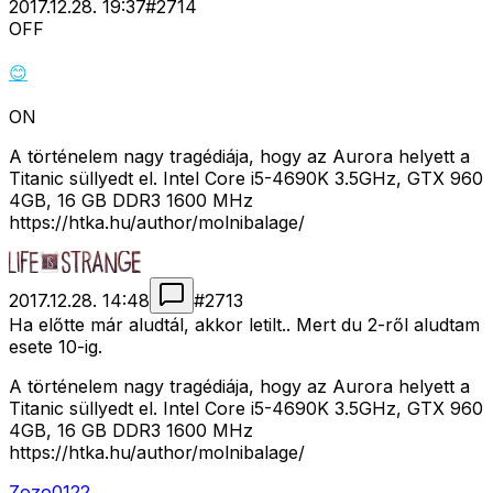
2017.12.28. 19:37
#
2714
OFF
😊
ON
A történelem nagy tragédiája, hogy az Aurora helyett a
Titanic süllyedt el. Intel Core i5-4690K 3.5GHz, GTX 960
4GB, 16 GB DDR3 1600 MHz
https://htka.hu/author/molnibalage/
2017.12.28. 14:48
#
2713
Ha előtte már aludtál, akkor letilt.. Mert du 2-ről aludtam
esete 10-ig.
A történelem nagy tragédiája, hogy az Aurora helyett a
Titanic süllyedt el. Intel Core i5-4690K 3.5GHz, GTX 960
4GB, 16 GB DDR3 1600 MHz
https://htka.hu/author/molnibalage/
Zozo0122