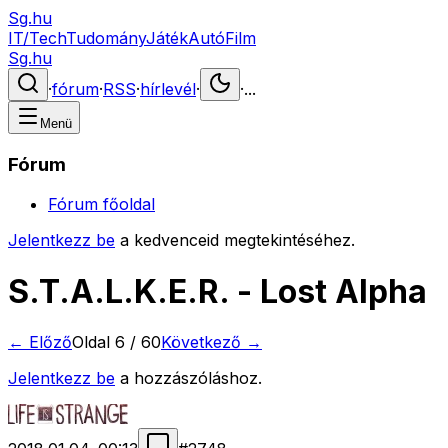
Sg.hu
IT/Tech
Tudomány
Játék
Autó
Film
Sg.hu
·
fórum
·
RSS
·
hírlevél
·
·
...
Menü
Fórum
Fórum főoldal
Jelentkezz be
a kedvenceid megtekintéséhez.
S.T.A.L.K.E.R. - Lost Alpha
← Előző
Oldal
6
/
60
Következő →
Jelentkezz be
a hozzászóláshoz.