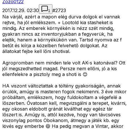
Zozo0122
2017.12.29. 02:30
#
2723
1
Na várjál, azért a mapon elég durva dolgok el vannak
rejtve, ha jól emlékszem. + Lootold kia stasheket is
mindig. Az emberek környékén is nézz szét mindig,
gyakran nincs az inventoryjukban a fegyverük, ha
elejtik, hanem a környékükön van. Tartsd nyomva az f
betűt és kiírja a közelben felvehető dolgokat. Az
állatokat fejbe kell lőni shotival.
Agropromban nem minden tele volt AK-s katonával? Ott
jól megszedhetted magad. Persze nem ellőni, jó a kis
ellenfelekre a pisztoly meg a shoti is 😊
HA viszont változtattak a töltény gyakoriságán, annak
örülök, amúgy is masteren fogok nekimenni. 3 éve mikor
próbáltam, emlékszem, hogy fuldokoltam a végefelé a
lőszerben. Óvatosan kell, megvizsgálni a terepet, kivárni,
egy okosan eldobott gránát kiválthat egy egész tár
lőszert is. Amúgy is, attól kezdve, hogy van távcsöves
viszonylag pontos Obokanom, átmegy a játék kb. egy
lövés egy emberbe 😄 Ha pedig megvan a Vintar, akkor