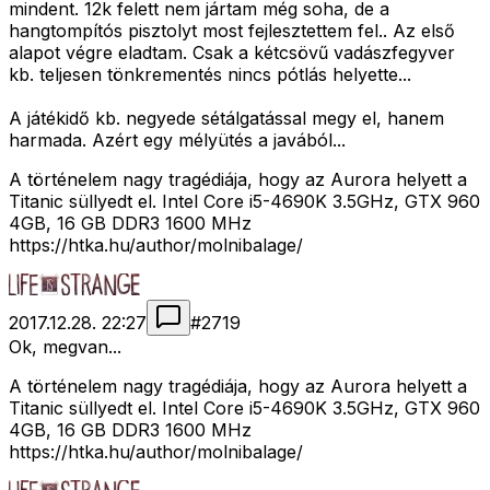
mindent. 12k felett nem jártam még soha, de a
hangtompítós pisztolyt most fejlesztettem fel.. Az első
alapot végre eladtam. Csak a kétcsövű vadászfegyver
kb. teljesen tönkrementés nincs pótlás helyette...
A játékidő kb. negyede sétálgatással megy el, hanem
harmada. Azért egy mélyütés a javából...
A történelem nagy tragédiája, hogy az Aurora helyett a
Titanic süllyedt el. Intel Core i5-4690K 3.5GHz, GTX 960
4GB, 16 GB DDR3 1600 MHz
https://htka.hu/author/molnibalage/
2017.12.28. 22:27
#
2719
Ok, megvan...
A történelem nagy tragédiája, hogy az Aurora helyett a
Titanic süllyedt el. Intel Core i5-4690K 3.5GHz, GTX 960
4GB, 16 GB DDR3 1600 MHz
https://htka.hu/author/molnibalage/