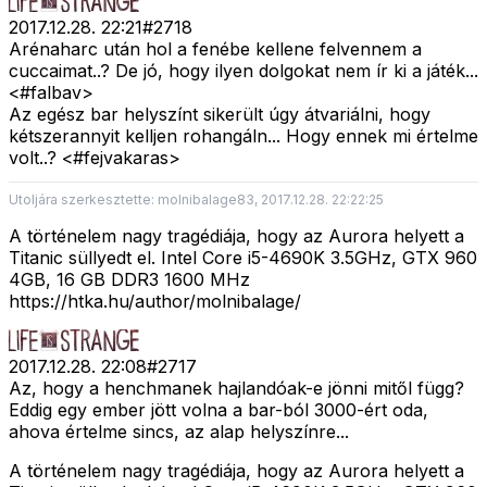
2017.12.28. 22:21
#
2718
Arénaharc után hol a fenébe kellene felvennem a
cuccaimat..? De jó, hogy ilyen dolgokat nem ír ki a játék...
<#falbav>
Az egész bar helyszínt sikerült úgy átvariálni, hogy
kétszerannyit kelljen rohangáln... Hogy ennek mi értelme
volt..? <#fejvakaras>
Utoljára szerkesztette: molnibalage83, 2017.12.28. 22:22:25
A történelem nagy tragédiája, hogy az Aurora helyett a
Titanic süllyedt el. Intel Core i5-4690K 3.5GHz, GTX 960
4GB, 16 GB DDR3 1600 MHz
https://htka.hu/author/molnibalage/
2017.12.28. 22:08
#
2717
Az, hogy a henchmanek hajlandóak-e jönni mitől függ?
Eddig egy ember jött volna a bar-ból 3000-ért oda,
ahova értelme sincs, az alap helyszínre...
A történelem nagy tragédiája, hogy az Aurora helyett a