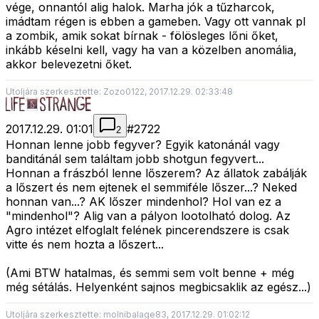
vége, onnantól alig halok. Marha jók a tűzharcok,
imádtam régen is ebben a gameben. Vagy ott vannak pl
a zombik, amik sokat bírnak - fölösleges lőni őket,
inkább késelni kell, vagy ha van a közelben anomália,
akkor belevezetni őket.
Utoljára szerkesztette: Zozo0122, 2017.12.29. 02:33:48
2017.12.29. 01:01
#
2722
2
Honnan lenne jobb fegyver? Egyik katonánál vagy
banditánál sem találtam jobb shotgun fegyvert...
Honnan a frászból lenne lőszerem? Az állatok zabálják
a lőszert és nem ejtenek el semmiféle lőszer...? Neked
honnan van...? AK lőszer mindenhol? Hol van ez a
"mindenhol"? Alig van a pályon lootolható dolog. Az
Agro intézet elfoglalt felének pincerendszere is csak
vitte és nem hozta a lőszert...
(Ami BTW hatalmas, és semmi sem volt benne + még
még sétálás. Helyenként sajnos megbicsaklik az egész...)
Utoljára szerkesztette: molnibalage83, 2017.12.29. 01:02:12