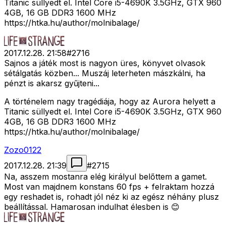
Titanic süllyedt el. Intel Core i5-4690K 3.5GHz, GTX 960
4GB, 16 GB DDR3 1600 MHz
https://htka.hu/author/molnibalage/
2017.12.28. 21:58
#
2716
Sajnos a játék most is nagyon üres, könyvet olvasok
sétálgatás közben... Muszáj leterheten mászkálni, ha
pénzt is akarsz gyűjteni...
A történelem nagy tragédiája, hogy az Aurora helyett a
Titanic süllyedt el. Intel Core i5-4690K 3.5GHz, GTX 960
4GB, 16 GB DDR3 1600 MHz
https://htka.hu/author/molnibalage/
Zozo0122
2017.12.28. 21:39
#
2715
Na, asszem mostanra elég királyul belőttem a gamet.
Most van majdnem konstans 60 fps + felraktam hozzá
egy reshadet is, rohadt jól néz ki az egész néhány plusz
beállítással. Hamarosan indulhat élesben is 😊