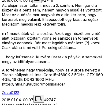
2018.01.04. 00:13
#
2748
Az elején azon toltam, most a 2. szinten. Nem gond a
lőszer és a pénz sem, hanem nagyon lassú és vontatott.
Most az autózás már megvolt és a sin kér arra, hogy
keressek meg valamit. Ellaposodott egy kicsit az egész.
Meglátom meddig lesz kedvem tolni.
n+1 másik játék vár a sorára. Azok egy részét ennyi idő
alatt biztosan kitoltam volna és sanszosan töményebb
élményt adnának. Bár most legalább már lesz (?) kocsi.
Csak utána is mi volt? Percekig sétáltam...
... hogy leüssenek. Kurvára üresek a pályák, a semmivel
megy az időfolyamatosan...
A történelem nagy tragédiája, hogy az Aurora helyett a
Titanic süllyedt el. Intel Core i5-4690K 3.5GHz, GTX 960
4GB, 16 GB DDR3 1600 MHz
https://htka.hu/author/molnibalage/
Zozo0122
2018.01.04. 00:07
#
2747
1