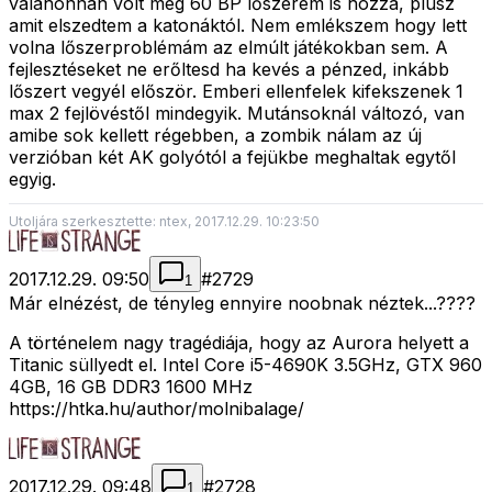
valahonnan volt még 60 BP lőszerem is hozzá, plusz
amit elszedtem a katonáktól. Nem emlékszem hogy lett
volna lőszerproblémám az elmúlt játékokban sem. A
fejlesztéseket ne erőltesd ha kevés a pénzed, inkább
lőszert vegyél először. Emberi ellenfelek kifekszenek 1
max 2 fejlövéstől mindegyik. Mutánsoknál változó, van
amibe sok kellett régebben, a zombik nálam az új
verzióban két AK golyótól a fejükbe meghaltak egytől
egyig.
Utoljára szerkesztette: ntex, 2017.12.29. 10:23:50
2017.12.29. 09:50
#
2729
1
Már elnézést, de tényleg ennyire noobnak néztek...????
A történelem nagy tragédiája, hogy az Aurora helyett a
Titanic süllyedt el. Intel Core i5-4690K 3.5GHz, GTX 960
4GB, 16 GB DDR3 1600 MHz
https://htka.hu/author/molnibalage/
2017.12.29. 09:48
#
2728
1