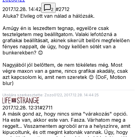
2017.12.28. 14:42
#
2712
2
Aluka? Elvileg ott van nálad a hálózsák.
Amúgy én is leszedtem tegnap, egyelőre csak
tesztelgetem meg beállítgatom. Valaki lefotózná a
grafiakai beállításait, akinek sikerült belőni megfelelően
fényes nappalt, de úgy, hogy kellően sötét van a
bunkerekben? 😊
Nagyjából jól belőttem, de nem tökéletes még. Most
végre maxon van a game, nincs grafikai akadály, csak
azt kapcsolom ki, amit nem szeretek 😊 (DoF, Motion
blur)
Utoljára szerkesztette: Zozo0122, 2017.12.28. 14:44:25
2017.12.28. 12:31
#
2711
A másik gond az, hogy nincs sima "várakozás" opció.
Ha este van, akkor este van. Fasza. Várhatom meg a
reggelt... Visszamentem agroból arra a helyszínre, amit
kipucoltunk, és ott megint katonák vannak. Úgy, hogy