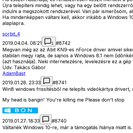
Újra telepíteni mindig lehet, vagy ha egy belőtt rendszer
indulni a megszokott rendszerével. Van pár ismerősöm, ak
Ha mindenképpen váltani kell, akkor inkább a Windows 10,
alaplapra.
sorbit_4
2019.04.04. 08:21
#
8742
1
Megvan még az az Abit KN9-es nForce driver amivel siker
stabilan megy rajta, de sajnos a Windows 8.1 nem (időnké
(azt használja). Neki internetezésre, levelezésre ez a gép
Üdv. Takács Gábor
AdamBast
2019.01.28. 23:33
#
8741
Win8 windows frissítésből ne telepíts videókártya drivert,
My head is bangin' You're killing me Please don't stop
2019.01.27. 18:33
#
8740
Váltanék Windows 10-re, már a támogatás hiánya miatt is.