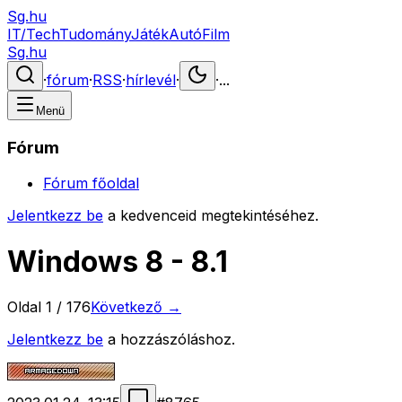
Sg.hu
IT/Tech
Tudomány
Játék
Autó
Film
Sg.hu
·
fórum
·
RSS
·
hírlevél
·
·
...
Menü
Fórum
Fórum főoldal
Jelentkezz be
a kedvenceid megtekintéséhez.
Windows 8 - 8.1
Oldal
1
/
176
Következő →
Jelentkezz be
a hozzászóláshoz.