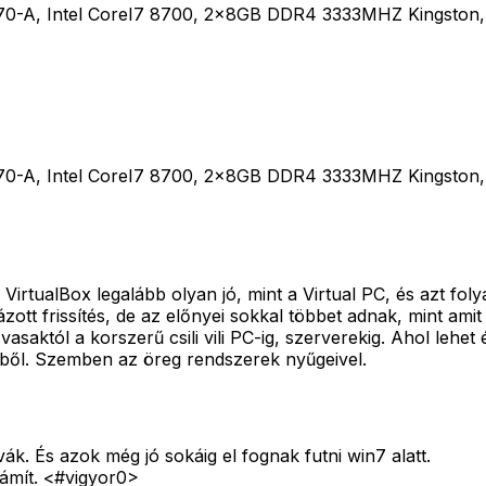
0-A, Intel CoreI7 8700, 2x8GB DDR4 3333MHZ Kingston, 
0-A, Intel CoreI7 8700, 2x8GB DDR4 3333MHZ Kingston, 
irtualBox legalább olyan jó, mint a Virtual PC, és azt folya
zott frissítés, de az előnyei sokkal többet adnak, mint ami
asaktól a korszerű csili vili PC-ig, szerverekig. Ahol lehe
bből. Szemben az öreg rendszerek nyűgeivel.
ák. És azok még jó sokáig el fognak futni win7 alatt.
ámít. <#vigyor0>