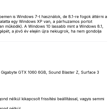
pemen is Windows 7-t használok, de 8.1-re fogok áttérni a
 (alatta egy Windows XP van, a párhuzamos portot
ttan működik). A Windows 10 lassabb mint a Windows 8.1,
gépét, a jövő év elején újra nekiugrok, ha nem gondolja
Gigabyte GTX 1060 6GB, Sound Blaster Z, Surface 3
d nélkül kikapcsolt frissítési beállítással, vagyis semmi
gond nélkül.