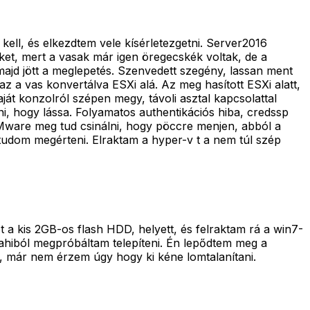
kell, és elkezdtem vele kísérletezgetni. Server2016
nket, mert a vasak már igen öregecskék voltak, de a
majd jött a meglepetés. Szenvedett szegény, lassan ment
z a vas konvertálva ESXi alá. Az meg hasított ESXi alatt,
aját konzolról szépen megy, távoli asztal kapcsolattal
ni, hogy lássa. Folyamatos authentikációs hiba, credssp
VMware meg tud csinálni, hogy pöccre menjen, abból a
 tudom megérteni. Elraktam a hyper-v t a nem túl szép
 a kis 2GB-os flash HDD, helyett, és felraktam rá a win7-
brahiból megpróbáltam telepíteni. Én lepődtem meg a
, már nem érzem úgy hogy ki kéne lomtalanítani.