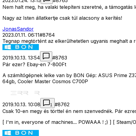
2023.01.24. 13:15
#
8765
Nem halt meg, ha valaki telepíteni szeretné, a támogatás le
Nagy az Isten állatkertje csak túl alacsony a kerítés!
JonasSandor
2023.01.11. 06:11
#
8764
Tegnap megtörtént az elkerűlhetetlen ugyanis meghalt a 
2019.10.13. 13:54
#
8763
Pár ezer? Ebay-en 7-800Ft
A számítógépnek lelke van by BON Gép: ASUS Prime Z37
64gb, Cooler Master Cosmos C700P
2019.10.13. 10:08
#
8762
1
Csak 10-en megy és törttel én nem szenvednék. Pár ezr
[ I'm in, everyone of machines... POWAAA ! ;) ] [ Steam/Ori