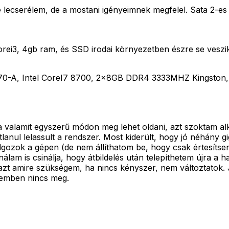
 lecserélem, de a mostani igényeimnek megfelel. Sata 2-e
rei3, 4gb ram, és SSD irodai környezetben észre se veszik 
0-A, Intel CoreI7 8700, 2x8GB DDR4 3333MHZ Kingston, 
 valamit egyszerű módon meg lehet oldani, azt szoktam alk
ul lelassult a rendszer. Most kiderült, hogy jó néhány gigabá
gozok a gépen (de nem állíthatom be, hogy csak értesítsen)
lam is csinálja, hogy átbildelés után telepíthetem újra a h
a azt amire szükségem, ha nincs kényszer, nem változtatok
épemben nincs meg.