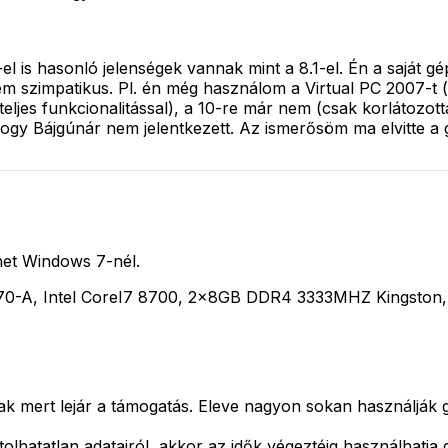
 is hasonló jelenségek vannak mint a 8.1-el. Én a saját gé
em szimpatikus. Pl. én még használom a Virtual PC 2007-t
eljes funkcionalitással), a 10-re már nem (csak korlátozo
hogy Bájgúnár nem jelentkezett. Az ismerősöm ma elvitte a 
et Windows 7-nél.
0-A, Intel CoreI7 8700, 2x8GB DDR4 3333MHZ Kingston, 
ak mert lejár a támogatás. Eleve nagyon sokan használják gon
olhatatlan adatairól, akkor az idők végeztéig használhatja 