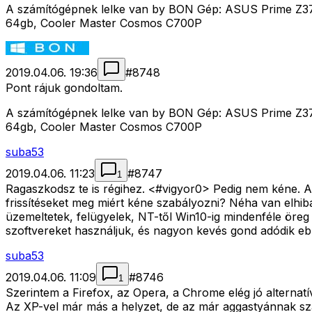
A számítógépnek lelke van by BON Gép: ASUS Prime Z37
64gb, Cooler Master Cosmos C700P
2019.04.06. 19:36
#
8748
Pont rájuk gondoltam.
A számítógépnek lelke van by BON Gép: ASUS Prime Z37
64gb, Cooler Master Cosmos C700P
suba53
2019.04.06. 11:23
#
8747
1
Ragaszkodsz te is régihez. <#vigyor0>
Pedig nem kéne. A V
frissítéseket meg miért kéne szabályozni? Néha van elhibá
üzemeltetek, felügyelek, NT-től Win10-ig mindenféle öreg v
szoftvereket használjuk, és nagyon kevés gond adódik e
suba53
2019.04.06. 11:09
#
8746
1
Szerintem a Firefox, az Opera, a Chrome elég jó alternatív
Az XP-vel már más a helyzet, de az már aggastyánnak sz