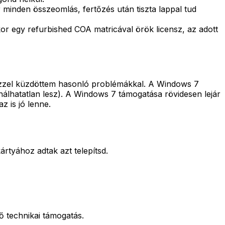
r minden összeomlás, fertőzés után tiszta lappal tud
kor egy refurbished COA matricával örök licensz, az adott
 ezzel küzdöttem hasonló problémákkal. A Windows 7
nálhatatlan lesz). A Windows 7 támogatása rövidesen lejár
z is jó lenne.
ártyához adtak azt telepítsd.
ő technikai támogatás.