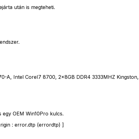
járta után is megteheti.
rendszer.
0-A, Intel CoreI7 8700, 2x8GB DDR4 3333MHZ Kingston, 
es egy OEM Win10Pro kulcs.
gin : error.dtp (errordtp) ]