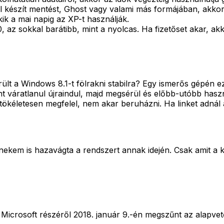
ről készít mentést, Ghost vagy valami más formájában, akko
ik a mai napig az XP-t használják.
 az sokkal barátibb, mint a nyolcas. Ha fizetőset akar, ak
ült a Windows 8.1-t fölrakni stabilra? Egy ismerős gépén
nt váratlanul újraindul, majd megsérül és előbb-utóbb hasz
 tökéletesen megfelel, nem akar beruházni. Ha linket adnál a
 nekem is hazavágta a rendszert annak idején. Csak amit a k
 Microsoft részéről 2018. január 9.-én megszűnt az alapvet