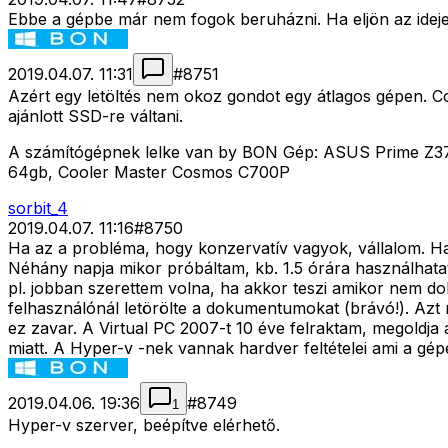
Ebbe a gépbe már nem fogok beruházni. Ha eljön az ideje
2019.04.07. 11:31
#
8751
Azért egy letöltés nem okoz gondot egy átlagos gépen. Co
ajánlott SSD-re váltani.
A számítógépnek lelke van by BON Gép: ASUS Prime Z37
64gb, Cooler Master Cosmos C700P
sorbit_4
2019.04.07. 11:16
#
8750
Ha az a probléma, hogy konzervatív vagyok, vállalom. Ha
Néhány napja mikor próbáltam, kb. 1.5 órára használhatatlan
pl. jobban szerettem volna, ha akkor teszi amikor nem dol
felhasználónál letörölte a dokumentumokat (brávó!). Azt ná
ez zavar. A Virtual PC 2007-t 10 éve felraktam, megoldj
miatt. A Hyper-v -nek vannak hardver feltételei ami a g
2019.04.06. 19:36
#
8749
1
Hyper-v szerver, beépítve elérhető.