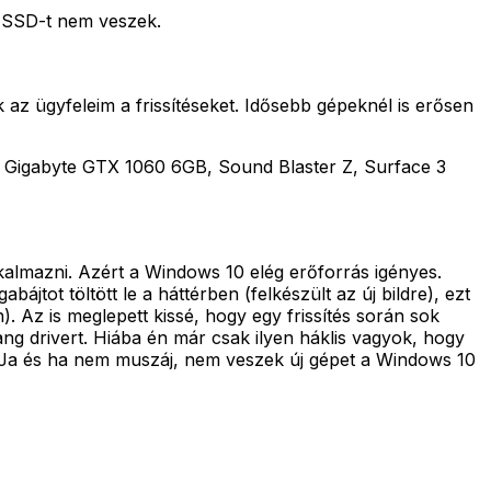
s SSD-t nem veszek.
az ügyfeleim a frissítéseket. Idősebb gépeknél is erősen
Gigabyte GTX 1060 6GB, Sound Blaster Z, Surface 3
almazni. Azért a Windows 10 elég erőforrás igényes.
jtot töltött le a háttérben (felkészült az új bildre), ezt
. Az is meglepett kissé, hogy egy frissítés során sok
ang drivert. Hiába én már csak ilyen háklis vagyok, hogy
. Ja és ha nem muszáj, nem veszek új gépet a Windows 10