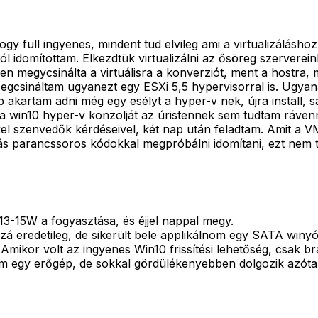
 full ingyenes, mindent tud elvileg ami a virtualizáláshoz 
ól idomítottam. Elkezdtük virtualizálni az ősöreg szerverei
n megycsinálta a virtuálisra a konverziót, ment a hostra, 
Megcsináltam ugyanezt egy ESXi 5,5 hypervisorral is. Ugyana
 akartam adni még egy esélyt a hyper-v nek, újra install, s
 és a win10 hyper-v konzolját az úristennek sem tudtam ráven
kel szenvedők kérdéseivel, két nap után feladtam. Amit a 
sgás parancssoros kódokkal megpróbálni idomítani, ezt nem
3-15W a fogyasztása, és éjjel nappal megy.
 eredetileg, de sikerült bele applikálnom egy SATA winyót
. Amikor volt az ingyenes Win10 frissítési lehetőség, csak 
nem egy erőgép, de sokkal gördülékenyebben dolgozik azóta