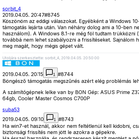
sorbit_4
2019.04.05. 20:47
#
8745
Köszönöm az eddigi válaszokat. Egyébként a Windows 10-el
támogatás lejárta után. Van néhány dolog ami a 10-ben n
használom). A Windows 8.1-re még föl tudtam trükközni (t
továbbá nem lehet szabályozni a frissítéseket. Sajnálom 
meg magát, hogy mégis gépet vált.
Utoljára szerkesztette: sorbit_4, 2019.04.05. 20:50:00
2019.04.05. 20:15
#
8744
1
Böngésző támogatás megszűnés azért elég problémás leh
A számítógépnek lelke van by BON Gép: ASUS Prime Z37
64gb, Cooler Master Cosmos C700P
suba53
2019.04.05. 09:10
#
8743
1
Ha win7-et használ, akkor nem feltétlenül kell kidobni, cs
biztonsági frissítés nem jött le azokra a gépekre.
Ha ésszel használja, és rendszeresen készít mentést a pót