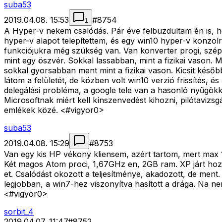
suba53
2019.04.08. 15:53
#
8754
1
A Hyper-v nekem csalódás. Pár éve felbuzdultam én is, hogy
hyper-v alapot telepítettem, és egy win10 hyper-v konzolr
funkciójukra még szükség van. Van konverter progi, szépe
mint egy öszvér. Sokkal lassabban, mint a fizikai vason. 
sokkal gyorsabban ment mint a fizikai vason. Kicsit később
látom a felületét, de közben volt win10 verzió frissítés,
delegálási probléma, a google tele van a hasonló nyűgök
Microsoftnak miért kell kínszenvedést kihozni, pilótaviz
emlékek közé. <#vigyor0>
suba53
2019.04.08. 15:29
#
8753
Van egy kis HP vékony kliensem, azért tartom, mert max 1
Két magos Atom proci, 1,67GHz en, 2GB ram. XP járt hozzá
et. Csalódást okozott a teljesítménye, akadozott, de ment
legjobban, a win7-hez viszonyítva hasított a drága. Na 
<#vigyor0>
sorbit_4
2019.04.07. 11:47
#
8752