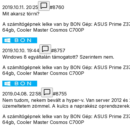
2019.10.11. 20:25
#
8760
Mit akarsz törni?
A számítógépnek lelke van by BON Gép: ASUS Prime Z37
64gb, Cooler Master Cosmos C700P
2019.10.10. 19:44
#
8757
Windows 8 egyáltalán támogatott? Szerintem nem.
A számítógépnek lelke van by BON Gép: ASUS Prime Z37
64gb, Cooler Master Cosmos C700P
2019.04.08. 22:58
#
8755
Nem tudom, nekem bevált a hyper-v. Van server 2012 és 2
üzemeltetem zömmel. A kulcs a naprakész oprendszerek
A számítógépnek lelke van by BON Gép: ASUS Prime Z37
64gb, Cooler Master Cosmos C700P