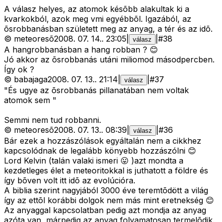
A válasz helyes, az atomok késõbb alakultak ki a
kvarkokból, azok meg vmi egyébbõl. Igazából, az
õsrobbanásban született meg az anyag, a tér és az idõ.
©
meteoresõ
2008. 07. 14.
.
23:05
|
|
#
38
válasz
A hangrobbanásban a hang robban ? 😊
Jó akkor az õsrobbanás utáni miliomod másodpercben.
Így ok ?
©
babajaga
2008. 07. 13.
.
21:14
|
|
#
37
válasz
"És ugye az õsrobbanás pillanatában nem voltak
atomok sem "
Semmi nem tud robbanni.
©
meteoresõ
2008. 07. 13.
.
08:39
|
|
#
36
válasz
Bár ezek a hozzászólások egyáltalán nem a cikkhez
kapcsolódnak de legalább könyebb hozzászólni 😊
Lord Kelvin (talán valaki ismeri 😛 )azt mondta a
kezdetleges élet a meteoritokkal is juthatott a földre és
így bõven volt itt idõ az evolúcióra.
A biblia szerint nagyjából 3000 éve teremtõdött a világ
így az ettõl korábbi dolgok nem más mint eretnekség 😊
Az anyaggal kapcsolatban pedig azt mondja az anyag
azóta van, márpedig az anyag folyamatosan termelõdik.