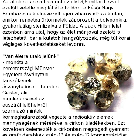
Az általános nézet szerint az élet 3,5 milliárd évvel
ezelőtt vetette meg lábát a Földön, a Késői Nagy
Bombázásnak elnevezett, igen viharos időszak után,
amikor rengeteg űrtörmelék záporozott a bolygónkra,
gyakorlatilag sterilizálva a Földet. A Jack Hills-i lelet
azonban arra utal, hogy az élet már jóval azelőtt is
létezhetett, bár a kutatók hangsúlyozzák, még túl korai
végleges következtetéseket levonni.
"Van életre utaló jelünk"
- mondta a
németországi Münster
Egyetem ásványtani
tanszékének
ásványtudósa, Thorsten
Geisler, aki
munkatársaival az
ausztrál lelőhelyről
származó minták
kormeghatározását végezte a radioaktív elemek
mennyiségének mérésével a cirkon üledékekben. Ezt
követően kielemezték a cirkonban megragadt gyémánt
és grafit darabkák szén-13 és szén-12 koncentrációját,