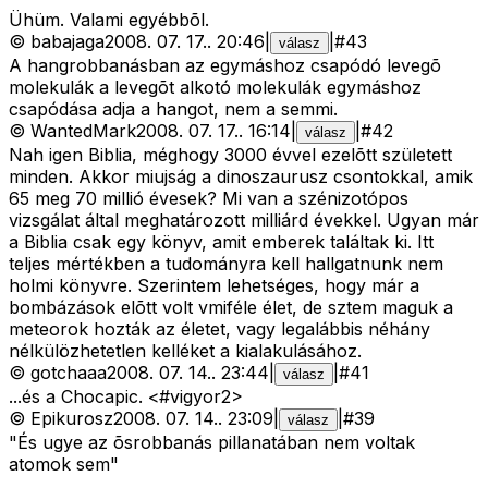
Ühüm. Valami egyébbõl.
©
babajaga
2008. 07. 17.
.
20:46
|
|
#
43
válasz
A hangrobbanásban az egymáshoz csapódó levegõ
molekulák a levegõt alkotó molekulák egymáshoz
csapódása adja a hangot, nem a semmi.
©
WantedMark
2008. 07. 17.
.
16:14
|
|
#
42
válasz
Nah igen Biblia, méghogy 3000 évvel ezelõtt született
minden. Akkor miujság a dinoszaurusz csontokkal, amik
65 meg 70 millió évesek? Mi van a szénizotópos
vizsgálat által meghatározott milliárd évekkel. Ugyan már
a Biblia csak egy könyv, amit emberek találtak ki. Itt
teljes mértékben a tudományra kell hallgatnunk nem
holmi könyvre. Szerintem lehetséges, hogy már a
bombázások elõtt volt vmiféle élet, de sztem maguk a
meteorok hozták az életet, vagy legalábbis néhány
nélkülözhetetlen kelléket a kialakulásához.
©
gotchaaa
2008. 07. 14.
.
23:44
|
|
#
41
válasz
...és a Chocapic. <#vigyor2>
©
Epikurosz
2008. 07. 14.
.
23:09
|
|
#
39
válasz
"És ugye az õsrobbanás pillanatában nem voltak
atomok sem"