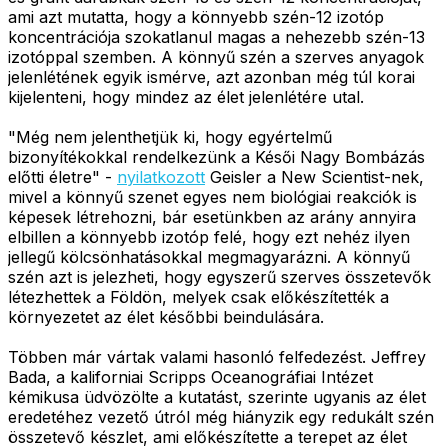
ami azt mutatta, hogy a könnyebb szén-12 izotóp
koncentrációja szokatlanul magas a nehezebb szén-13
izotóppal szemben. A könnyű szén a szerves anyagok
jelenlétének egyik ismérve, azt azonban még túl korai
kijelenteni, hogy mindez az élet jelenlétére utal.
"Még nem jelenthetjük ki, hogy egyértelmű
bizonyítékokkal rendelkezünk a Késői Nagy Bombázás
előtti életre" -
nyilatkozott
Geisler a New Scientist-nek,
mivel a könnyű szenet egyes nem biológiai reakciók is
képesek létrehozni, bár esetünkben az arány annyira
elbillen a könnyebb izotóp felé, hogy ezt nehéz ilyen
jellegű kölcsönhatásokkal megmagyarázni. A könnyű
szén azt is jelezheti, hogy egyszerű szerves összetevők
létezhettek a Földön, melyek csak előkészítették a
környezetet az élet későbbi beindulására.
Többen már vártak valami hasonló felfedezést. Jeffrey
Bada, a kaliforniai Scripps Oceanográfiai Intézet
kémikusa üdvözölte a kutatást, szerinte ugyanis az élet
eredetéhez vezető útról még hiányzik egy redukált szén
összetevő készlet, ami előkészítette a terepet az élet