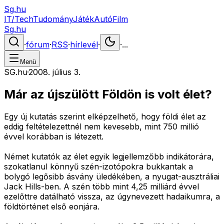
Sg.hu
IT/Tech
Tudomány
Játék
Autó
Film
Sg.hu
·
fórum
·
RSS
·
hírlevél
·
·
...
Menü
SG.hu
·
2008. július 3.
Már az újszülött Földön is volt élet?
Egy új kutatás szerint elképzelhető, hogy földi élet az
eddig feltételezettnél nem kevesebb, mint 750 millió
évvel korábban is létezett.
Német kutatók az élet egyik legjellemzőbb indikátorára,
szokatlanul könnyű szén-izotópokra bukkantak a
bolygó legősibb ásvány üledékében, a nyugat-ausztráliai
Jack Hills-ben. A szén több mint 4,25 milliárd évvel
ezelőttre datálható vissza, az úgynevezett hadaikumra, a
földtörténet első eonjára.