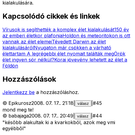
kialakulására.
Kapcsolódó cikkek és linkek
Vírusok is segíthették a komplex élet kialakulását
150 év
az emberi életkor plafonja
Holdon és meteoritokon is ott
vannak az élet elemei
Tévedett Darwin az élet
kialakulásáról
Nyugaton már csökken a várható
élettartam
A legrégebbi élet nyomait találták meg
Örök
élet ingyen sör nélkül?
Korai jövevény lehetett az élet a
Földön
Hozzászólások
Jelentkezz be
a hozzászóláshoz.
©
Epikurosz
2008. 07. 17.
.
21:18
|
|
#
45
válasz
mond meg te!
©
babajaga
2008. 07. 17.
.
20:49
|
|
#
44
válasz
"késõbb alakultak ki a kvarkokból, azok meg vmi
egyébbõl"