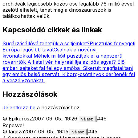
orchideák legidõsebb közös õse legalább 76 millió évvel
ezelõtt élhetett, tehát még a dinoszauruszok is
találkozhattak velük.
Kapcsolódó cikkek és linkek
Sugárzásállóvá tehetjük a sejtjeinket?
Pusztulás fenyegeti
Európa legősibb tavát
Csalnak a növényi
kivonatokkal
Méhek millióit pusztítják el a népszerű
rovarirtók
A fiatal vér helyreállítja az idős agyat?
Élő
emberi sejteket fal fel egy amőba
Sikerült megfiatalítani
egy emlős belső szervét
Kiborg-csótányok derítenék fel
a veszélyzónákat
Hozzászólások
Jelentkezz be
a hozzászóláshoz.
©
Epikurosz
2007. 09. 05.
.
19:26
|
|
#
46
válasz
Repesve!
©
tageza
2007. 09. 05.
.
19:15
|
|
#
45
válasz