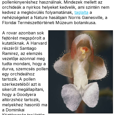
pollenkinyeréshez használnak. Mindezek mellett az
orchideák a nyirkos helyeket kedvelik, ami szintén nem
kedvez a megkövülés folyamatának,
taglalta
a
nehézségeket a Nature hasábjain Norris Gainesville, a
Floridai Természettörténeti Múzeum botanikusa.
A rovar azonban sok
fejtörést megspórolt a
kutatóknak. A Harvard
részérõl Santiago
Ramirez, az elemzés
vezetõje azonnal meg
tudta mondani, hogy a
durva, szemcsés pollen
egy orchideához
tartozik. A pollen
szerkezetébõl azt is
sikerült megállapítani,
hogy a Goodyera
altörzshöz tartozik,
melyekhez hasonló ma
a Dominikai
Köztársaság területén