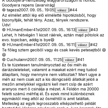
A Goodyera-nemzetség Magyarországon is honos.
Goodyera repens (avarvirág)
©
tageza
2007. 09. 05.
.
19:05
|
|
#
44
válasz
Az elmélet attól lép elõ elméletté hipotézisbõl, hogy
bizonyítják, tehát tény. Azaz, tények rendszere.
Üdv!
©
HUmanEmber41st
2007. 09. 05.
.
16:13
|
|
#
43
válasz
Lehet, h hétvégén 1 kicsit ráérek, aztán majd pótolok az
evo. topicban, addig is bye😄
©
HUmanEmber41st
2007. 09. 05.
.
16:11
|
|
#
42
válasz
Te fõleg sztem gecibõl vagy és csak kevés petesejtbõl 😄
😄
©
Cuchulainn
2007. 09. 05.
.
11:25
|
|
#
41
válasz
És te tüzetesen tanulmányoztad az õsi méh és
darázsleleteket, valamint a maiakat ezért meg tudod
állapítani, hogy mennyire nem változtak? Mert ugye a
méh az nem csak azt a kis döngicsélõ állatkát jelöli a
mezõn amelyikkel vigyázni kell mert csíp de azért
aranyos mert õ csinálja a mézet. A Földön ma 20000
feletti számú méhfaj él. És ezek mind különböznek
egymástól meg attól az õsméhtõl is amit találtak.
Mellesleg az egyik legrosszabb elképzelhetõ példát