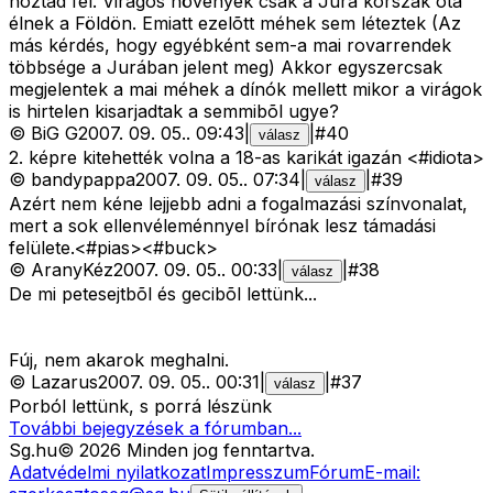
hoztad fel. Virágos növények csak a Jura korszak óta
élnek a Földön. Emiatt ezelõtt méhek sem léteztek (Az
más kérdés, hogy egyébként sem-a mai rovarrendek
többsége a Jurában jelent meg) Akkor egyszercsak
megjelentek a mai méhek a dínók mellett mikor a virágok
is hirtelen kisarjadtak a semmibõl ugye?
©
BiG G
2007. 09. 05.
.
09:43
|
|
#
40
válasz
2. képre kitehették volna a 18-as karikát igazán <#idiota>
©
bandypappa
2007. 09. 05.
.
07:34
|
|
#
39
válasz
Azért nem kéne lejjebb adni a fogalmazási színvonalat,
mert a sok ellenvéleménnyel bírónak lesz támadási
felülete.<#pias>
<#buck>
©
AranyKéz
2007. 09. 05.
.
00:33
|
|
#
38
válasz
De mi petesejtbõl és gecibõl lettünk...
Fúj, nem akarok meghalni.
©
Lazarus
2007. 09. 05.
.
00:31
|
|
#
37
válasz
Porból lettünk, s porrá lészünk
További bejegyzések a fórumban...
Sg
.hu
©
2026
Minden jog fenntartva.
Adatvédelmi nyilatkozat
Impresszum
Fórum
E-mail: