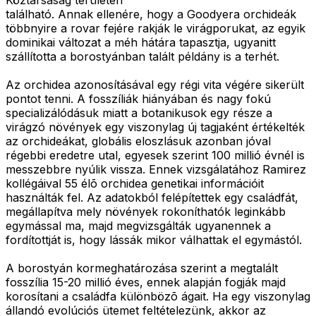
található. Annak ellenére, hogy a Goodyera orchideák
többnyire a rovar fejére rakják le virágporukat, az egyik
dominikai változat a méh hátára tapasztja, ugyanitt
szállította a borostyánban talált példány is a terhét.
Az orchidea azonosításával egy régi vita végére sikerült
pontot tenni. A fosszíliák hiányában és nagy fokú
specializálódásuk miatt a botanikusok egy része a
virágzó növények egy viszonylag új tagjaként értékelték
az orchideákat, globális eloszlásuk azonban jóval
régebbi eredetre utal, egyesek szerint 100 millió évnél is
messzebbre nyúlik vissza. Ennek vizsgálatához Ramirez
kollégáival 55 élõ orchidea genetikai információit
használták fel. Az adatokból felépítettek egy családfát,
megállapítva mely növények rokoníthatók leginkább
egymással ma, majd megvizsgálták ugyanennek a
fordítottját is, hogy lássák mikor válhattak el egymástól.
A borostyán kormeghatározása szerint a megtalált
fosszília 15-20 millió éves, ennek alapján fogják majd
korosítani a családfa különbözõ ágait. Ha egy viszonylag
állandó evolúciós ütemet feltételezünk, akkor az