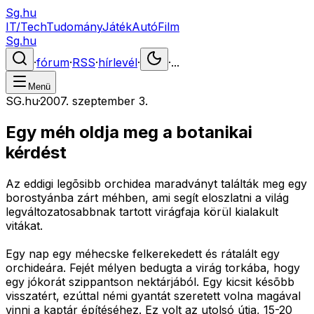
Sg.hu
IT/Tech
Tudomány
Játék
Autó
Film
Sg.hu
·
fórum
·
RSS
·
hírlevél
·
·
...
Menü
SG.hu
·
2007. szeptember 3.
Egy méh oldja meg a botanikai
kérdést
Az eddigi legõsibb orchidea maradványt találták meg egy
borostyánba zárt méhben, ami segít eloszlatni a világ
legváltozatosabbnak tartott virágfaja körül kialakult
vitákat.
Egy nap egy méhecske felkerekedett és rátalált egy
orchideára. Fejét mélyen bedugta a virág torkába, hogy
egy jókorát szippantson nektárjából. Egy kicsit késõbb
visszatért, ezúttal némi gyantát szeretett volna magával
vinni a kaptár építéséhez. Ez volt az utolsó útja, 15-20