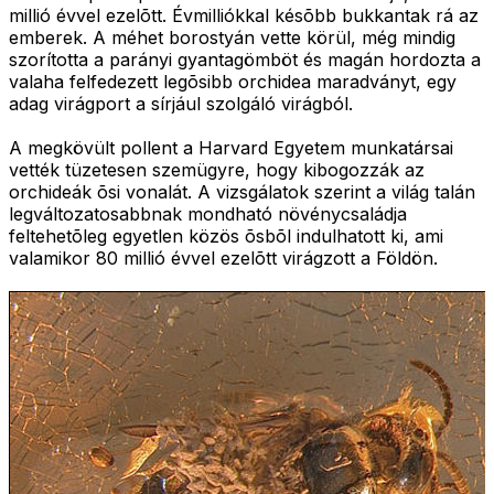
millió évvel ezelõtt. Évmilliókkal késõbb bukkantak rá az
emberek. A méhet borostyán vette körül, még mindig
szorította a parányi gyantagömböt és magán hordozta a
valaha felfedezett legõsibb orchidea maradványt, egy
adag virágport a sírjául szolgáló virágból.
A megkövült pollent a Harvard Egyetem munkatársai
vették tüzetesen szemügyre, hogy kibogozzák az
orchideák õsi vonalát. A vizsgálatok szerint a világ talán
legváltozatosabbnak mondható növénycsaládja
feltehetõleg egyetlen közös õsbõl indulhatott ki, ami
valamikor 80 millió évvel ezelõtt virágzott a Földön.