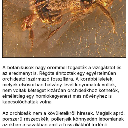
A botanikusok nagy örömmel fogadták a vizsgálatot és
az eredményt is. Régóta áhítoztak egy egyértelmûen
orchideától származó fosszíliára. A korábbi leletek,
melyek elsõsorban halvány levél lenyomatok voltak,
nem voltak kétséget kizáróan orchideákhoz köthetõk,
elméletileg egy homlokegyenest más növényhez is
kapcsolódhattak volna.
Az orchideák nem a kövületeikrõl híresek. Magjaik apró,
porszerû részecskék, pollenjeik könnyedén lebomlanak
azokban a savakban amit a fosszíliákból történõ