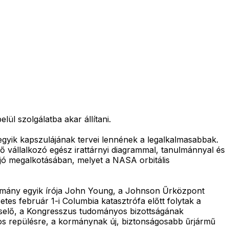
ül szolgálatba akar állítani.
egyik kapszulájának tervei lennének a legalkalmasabbak.
 vállalkozó egész irattárnyi diagrammal, tanulmánnyal és
ajó megalkotásában, melyet a NASA orbitális
ulmány egyik írója John Young, a Johnson Űrközpont
etes február 1-i Columbia katasztrófa előtt folytak a
viselő, a Kongresszus tudományos bizottságának
ágos repülésre, a kormánynak új, biztonságosabb űrjármű