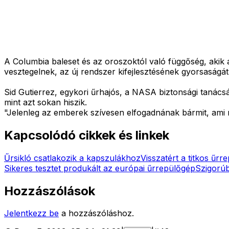
A Columbia baleset és az oroszoktól való függőség, akik a
vesztegelnek, az új rendszer kifejlesztésének gyorsaságát
Sid Gutierrez, egykori űrhajós, a NASA biztonsági tanács
mint azt sokan hiszik.
"Jelenleg az emberek szívesen elfogadnának bármit, ami 
Kapcsolódó cikkek és linkek
Űrsikló csatlakozik a kapszulákhoz
Visszatért a titkos űr
Sikeres tesztet produkált az európai űrrepülőgép
Szigorú
Hozzászólások
Jelentkezz be
a hozzászóláshoz.