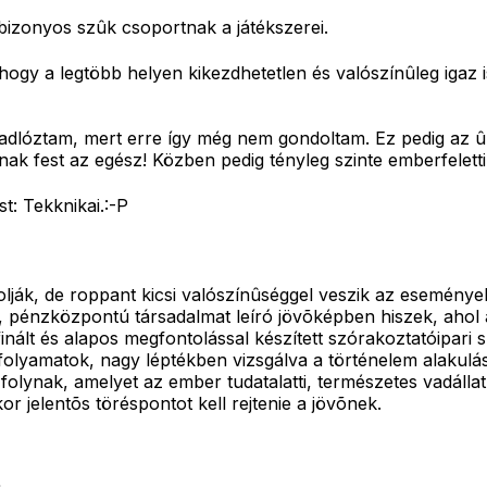
izonyos szûk csoportnak a játékszerei.
hogy a legtöbb helyen kikezdhetetlen és valószínûleg igaz 
adlóztam, mert erre így még nem gondoltam. Ez pedig az ûr
k fest az egész! Közben pedig tényleg szinte emberfeletti 
t: Tekknikai.:-P
olják, de roppant kicsi valószínûséggel veszik az eseménye
t, pénzközpontú társadalmat leíró jövõképben hiszek, ahol 
lt és alapos megfontolással készített szórakoztatóipari sz
olyamatok, nagy léptékben vizsgálva a történelem alakulá
olynak, amelyet az ember tudatalatti, természetes vadállat
or jelentõs töréspontot kell rejtenie a jövõnek.