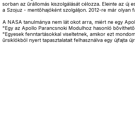
sorban az űrállomás kiszolgálását célozza. Eleinte az új e
a Szojuz - mentőhajóként szolgáljon. 2012-re már olyan f
A NASA tanulmánya nem lát okot arra, miért ne egy Apoll
"Egy az Apollo Parancsnoki Modulhoz hasonló bővíthető k
"Egyesek fenntartásokkal viseltetnek, amikor ezt mondom,
űrsiklókból nyert tapasztalatait felhasználva egy újfajta ú