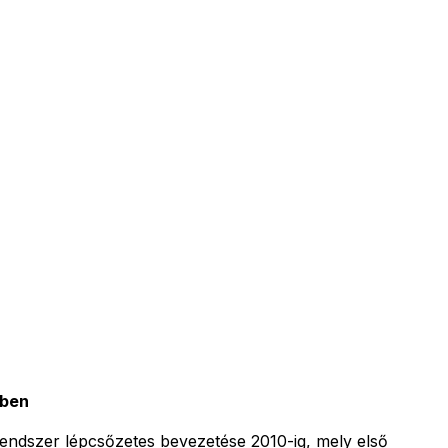
zben
 rendszer lépcsőzetes bevezetése 2010-ig, mely első