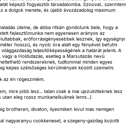
át képezõ fogyasztói társadalomba. Szooval.. szerintem
esz a dolgok menete, és újabb évszázadokig maximum
haladás üteme, de abba ritkán gondolunk bele, hogy a
ektetett fejlesztõmunka nem egyenesen arányos az
ultabbak, erõforrásigényesebbek lesznek, így egységnyi
éter hosszú, és nyolc óra alatt egy fényévet befutni
világgazdaság teljesítõképességének a határát jelenti. A
s, vagy a Holdutazás, esetleg a Marsutazás nevû
zemeltethetõ rendszereknek, tudtommal minden egyes
apig képes szélsõséges körülmények között üzemelni.
ek az én rögeszméim.
 mire jobb lesz... talan csak a mai ujszulotteknek lesz
 utan eleg rossz munkanelkulinek lenni...)
big brotheren, divaton, ilyesmiken kivul mas nemigen
vonal nagyaranyu csokkeneset, a szegeny-gazdag kozotti