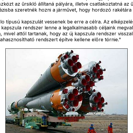
szközt az űrsikló állítaná pályára, illetve csatlakoztatná a
ázisba szeretnék hozni a járművet, hogy hordozó rakétára 
o típusú kapszulát vessenek be erre a célra. Az elképzelé
apszula rendszer lenne a legalkalmasabb céljaink megvaló
 mivel attól tartanak, hogy az új kapszula rendszer vissz
jrahasznosítható rendszert építve kellene előre törnie."