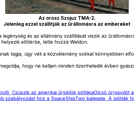
Az orosz Szojuz TMA-2.
Jelenleg ezzel szállítják az űrállomásra az embereket
 legénység és az ellátmány szállítását viszik az űrállomásr
 helyezik előtérbe, tette hozzá Weldon.
ának tagja, úgy véli a közvélemény sokkal könnyebben elfo
megoldja, hogy ne kelljen minden tizenhetedik évben gyász
repülő
Csúszik az amerikai űrsiklók pótlása
Olcsó űrrepülőt
bb szabályozást hoz a SpaceShipTwo balesete
A pilóták 