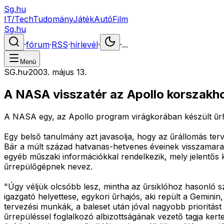
Sg.hu
IT/Tech
Tudomány
Játék
Autó
Film
Sg.hu
·
fórum
·
RSS
·
hírlevél
·
·
...
Menü
SG.hu
·
2003. május 13.
A NASA visszatér az Apollo korszakh
A NASA egy, az Apollo program virágkorában készült űrhaj
Egy belső tanulmány azt javasolja, hogy az űrállomás ter
Bár a múlt század hatvanas-hetvenes éveinek visszamarad
egyéb műszaki információkkal rendelkezik, mely jelentős 
űrrepülőgépnek nevez.
"Úgy véljük olcsóbb lesz, mintha az űrsiklóhoz hasonló
igazgató helyettese, egykori űrhajós, aki repült a Geminin,
tervezési munkák, a baleset után jóval nagyobb prioritás
űrrepüléssel foglalkozó albizottságának vezető tagja ker