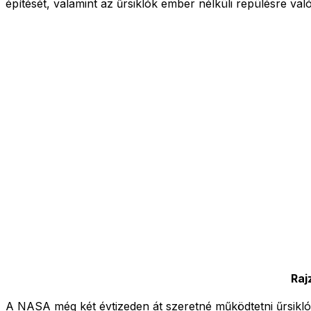
építését, valamint az űrsiklók ember nélküli repülésre való
Raj
A NASA még két évtizeden át szeretné működtetni űrsiklóit