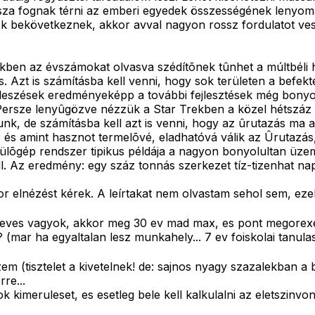
a fognak térni az emberi egyedek összességének lenyomat
zok bekövetkeznek, akkor avval nagyon rossz fordulatot v
kben az évszámokat olvasva szédítõnek tûnhet a múltbéli 
is. Azt is számításba kell venni, hogy sok területen a bef
leszések eredményeképp a további fejlesztések még bonyol
ersze lenyûgözve nézzük a Star Trekben a közel hétszáz m
k, de számításba kell azt is venni, hogy az ûrutazás ma a 
k, és amint hasznot termelõvé, eladhatóvá válik az Ûrutazá
epülõgép rendszer tipikus példája a nagyon bonyolultan ü
l. Az eredmény: egy száz tonnás szerkezet tíz-tizenhat n
or elnézést kérek. A leírtakat nem olvastam sehol sem, ez
 eves vagyok, akkor meg 30 ev mad max, es pont megorexem,
(mar ha egyaltalan lesz munkahely... 7 ev foiskolai tanulas
m (tisztelet a kivetelnek! de: sajnos nyagy szazalekban a 
re...
k kimeruleset, es esetleg bele kell kalkulalni az eletszin