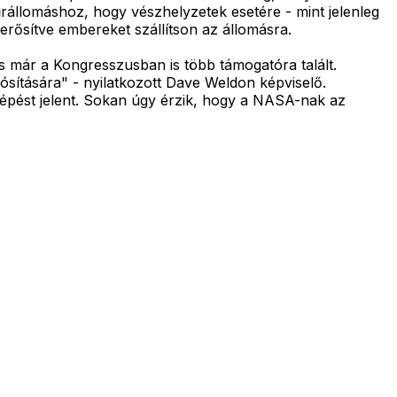
z űrállomáshoz, hogy vészhelyzetek esetére - mint jelenleg
erősítve embereket szállítson az állomásra.
s már a Kongresszusban is több támogatóra talált.
sítására" - nyilatkozott Dave Weldon képviselő.
alépést jelent. Sokan úgy érzik, hogy a NASA-nak az