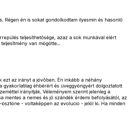
is. Régen én is sokat gondolkodtam ilyesmin és hasonló
repülés teljesíthetõsége, azaz a sok munkával elért
teljesítmény van mögötte...
k ezt az irányt a jövõben. Én inkább a néhány
a gyakorlatilag éhbérért és üveggyöngyért dolgoztatott
eméttel irányítják. Véleményem szerint jelenleg a
sa mentes a nemes és jó szándék érdemi befolyásától, az
-ösztöne - voltaképpen az evolucio - jelöl ki. Ha minden