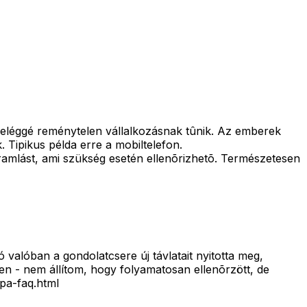
a eléggé reménytelen vállalkozásnak tûnik. Az emberek
. Tipikus példa erre a mobiltelefon.
oáramlást, ami szükség esetén ellenõrizhetõ. Természetesen
valóban a gondolatcsere új távlatait nyitotta meg,
len - nem állítom, hogy folyamatosan ellenõrzött, de
cpa-faq.html