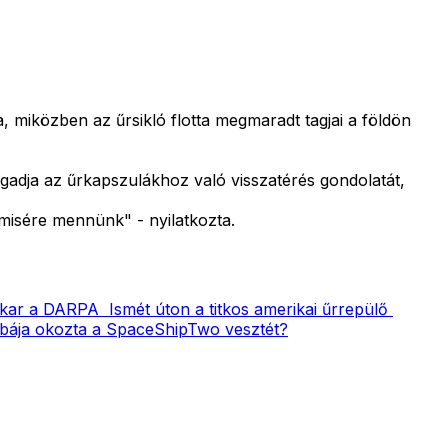
a, miközben az űrsikló flotta megmaradt tagjai a földön
gadja az űrkapszulákhoz való visszatérés gondolatát,
misére mennünk" - nyilatkozta.
 akar a DARPA
Ismét úton a titkos amerikai űrrepülő
hibája okozta a SpaceShipTwo vesztét?