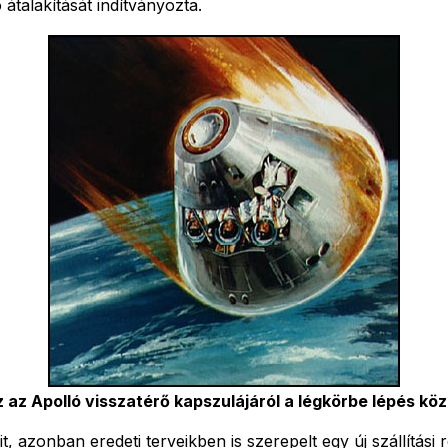
 átalakítását indítványozta.
z az Apolló visszatérő kapszulájáról a légkörbe lépés kö
, azonban eredeti terveikben is szerepelt egy új szállítási