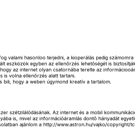
 fog valami hasonloo terjedni, a kioperálás pedig számomr
lt eszközök egyben az ellenõrzés lehetõségét is biztosítják
t, hogy az internet olyan csatornába terelte az informácio
 is volna ellenõrzés alatt tartani.
s bili, hogy a weben úgymond kreatív a tartalom.
r szétzilálódásának. Az internet és a mobil kommunikáció 
rányába is, mivel az információáramlás dontõ hányadát egyet
csolatban ajánlom a http://www.astron.hu/vajko/copyright/t