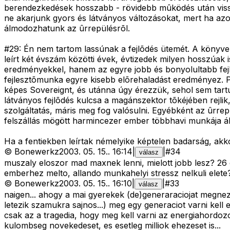
berendezkedések hosszabb - rövidebb mûködés után vissz
ne akarjunk gyors és látványos változásokat, mert ha a
álmodozhatunk az ûrrepülésrõl.
#29: Én nem tartom lassúnak a fejlõdés ütemét. A könyve
leírt két évszám közötti évek, évtizedek milyen hosszúak 
eredményekkel, hanem az egyre jobb és bonyolultabb fej
fejlesztõmunka egyre kisebb elõrehaladást eredményez. P
képes Sovereignt, és utánna úgy érezzük, sehol sem tartun
látványos fejlõdés kulcsa a magánszektor tõkéjében rejli
szolgáltatás, máris meg fog valósulni. Egyébként az ûrr
felszállás mögött harmincezer ember többhavi munkája ál
Ha a fentiekben leírtak némelyike képtelen badarság, akk
©
Bonewerkz
2003. 05. 15.
.
16:14
|
|
#
34
válasz
muszaly eloszor mad maxnek lenni, mielott jobb lesz? 26
emberhez melto, allando munkahelyi stressz nelkuli elete? 
©
Bonewerkz
2003. 05. 15.
.
16:10
|
|
#
33
válasz
naigen... ahogy a mai gyerekek (de)generaraciojat megneze
letezik szamukra sajnos...) meg egy generaciot varni kell er
csak az a tragedia, hogy meg kell varni az energiahordozo
kulombseg novekedeset, es esetleg milliok ehezeset is...