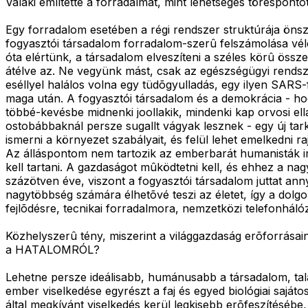
Valaki említette a forradalmat, mint lehetséges töréspontot
Egy forradalom esetében a régi rendszer struktúrája öns
fogyasztói társadalom forradalom-szerû felszámolása vél
óta elértünk, a társadalom elveszíteni a széles körû öss
átélve az. Ne vegyünk mást, csak az egészségügyi rendsz
eséllyel halálos volna egy tüdõgyulladás, egy ilyen SARS-f
maga után. A fogyasztói társadalom és a demokrácia - ho
többé-kevésbe midnenki joollakik, mindenki kap orvosi ell
ostobábbaknál persze sugallt vágyak lesznek - egy új tar
ismerni a környezet szabályait, és felül lehet emelkedni
Az álláspontom nem tartozik az emberbarát humanisták i
kell tartani. A gazdaságot mûködtetni kell, és ehhez a na
százötven éve, viszont a fogyasztói társadalom juttat an
nagytöbbség számára élhetõvé teszi az életet, így a dolg
fejlõdésre, tecnikai forradalmora, nemzetközi telefonhálóz
Közhelyszerû tény, miszerint a világgazdaság erõforrás
a HATALOMRÓL?
Lehetne persze ideálisabb, humánusabb a társadalom, ta
ember viselkedése egyrészt a faj és egyed biológiai sajá
által megkívánt viselkedés kerül legkisebb erõfeszítésébe,