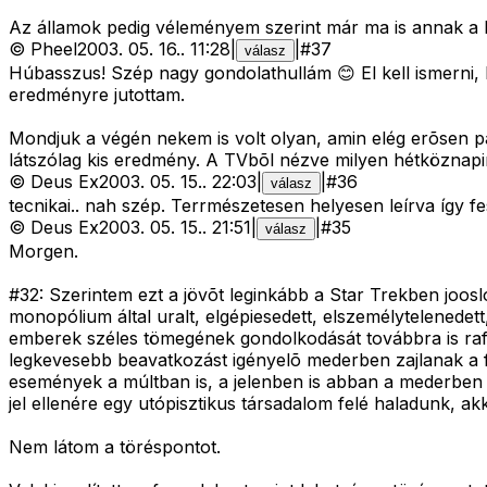
Az államok pedig véleményem szerint már ma is annak a b
©
Pheel
2003. 05. 16.
.
11:28
|
|
#
37
válasz
Húbasszus! Szép nagy gondolathullám 😊 El kell ismerni, 
eredményre jutottam.
Mondjuk a végén nekem is volt olyan, amin elég erõsen p
látszólag kis eredmény. A TVbõl nézve milyen hétköznapina
©
Deus Ex
2003. 05. 15.
.
22:03
|
|
#
36
válasz
tecnikai.. nah szép. Terrmészetesen helyesen leírva így fes
©
Deus Ex
2003. 05. 15.
.
21:51
|
|
#
35
válasz
Morgen.
#32: Szerintem ezt a jövõt leginkább a Star Trekben joosl
monopólium által uralt, elgépiesedett, elszemélytelenedet
emberek széles tömegének gondolkodását továbbra is rafiná
legkevesebb beavatkozást igényelõ mederben zajlanak a f
események a múltban is, a jelenben is abban a mederben f
jel ellenére egy utópisztikus társadalom felé haladunk, akk
Nem látom a töréspontot.