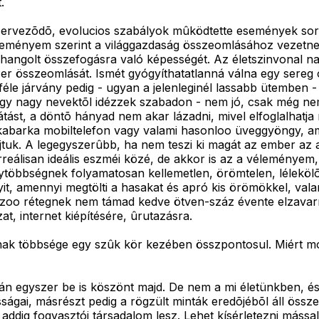
.
zervezõdõ, evolucios szabályok mûködtette események során
eményem szerint a világgazdaság összeomlásához vezetne. 
zehangolt összefogásra való képességét. Az életszinvonal n
er összeomlását. Ismét gyógyíthatatlanná válna egy sereg 
éle járvány pedig - ugyan a jelenleginél lassabb ütemben - 
gy nagy nevektõl idézzek szabadon - nem jó, csak még nem 
átást, a döntõ hányad nem akar lázadni, mivel elfoglalhatja
kabarka mobiltelefon vagy valami hasonloo üveggyöngy, ami 
 rajtuk. A legegyszerûbb, ha nem teszi ki magát az ember 
rreálisan ideális eszméi közé, de akkor is az a vélemény
gytöbbségnek folyamatosan kellemetlen, örömtelen, lélekölõ
nyit, amennyi megtölti a hasakat és apró kis örömökkel, va
ozoo rétegnek nem támad kedve ötven-száz évente elzavarni
at, internet kiépítésére, ûrutazásra.
ainak többsége egy szûk kör kezében összpontosul. Miért 
lán egyszer be is köszönt majd. De nem a mi életünkben, 
tosságai, másrészt pedig a rögzült minták eredõjébõl áll ö
 addig fogyasztói társadalom lesz. Lehet kísérletezni mássa