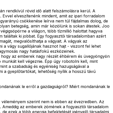
 rendkívül rövid idõ alatt felszámolásra kerül. A
Evvel elveszítenénk mindent, amit az ipari forradalom
agyarányú csökkenése leírva nem túl fájdalmas dolog, de
olyan betegség, amin már közölünk is sokan átestek. Joo
végigsöpörne a világon, több tízmillió halottat hagyva
találtak ki jobbat. Egy fogyasztói társadalomban azért
 magát, megvalósíthatja a vágyait. A vágyak az
a vágy sugallójának hasznot hajt - viszont fel lehet
az agymosás nagy hatásfokú eszközeinek.
em, hogy az emberek nagy részét éhbérem és üvegyöngyön
 munkát kell végeznie. Épp úgy robotolni kell, mint
lamint a szabadság és egyéniség hazugságával a
 a gyeplõtartókat, lehetõség nyílik a hosszú távú
mondanának le errõl a gazdagságról? Miért mondanának le
és véleményem szerint nem is ebben az évezredben. Az
ssze. Ameddig az emberek zömének a fogyasztói társadalom
l, de ezek a több energia befektetését igényelõ társadalmi