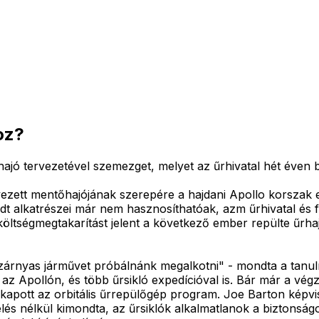
oz?
ó tervezetével szemezget, melyet az űrhivatal hét éven bel
vezett mentőhajójának szerepére a hajdani Apollo korszak 
t alkatrészei már nem hasznosíthatóak, azm űrhivatal és fő
költségmegtakarítást jelent a következő ember repülte űrh
 szárnyas járművet próbálnánk megalkotni" - mondta a tan
 az Apollón, és több űrsikló expedícióval is. Bár már a végz
t kapott az orbitális űrrepülőgép program. Joe Barton kép
telés nélkül kimondta, az űrsiklók alkalmatlanok a biztons