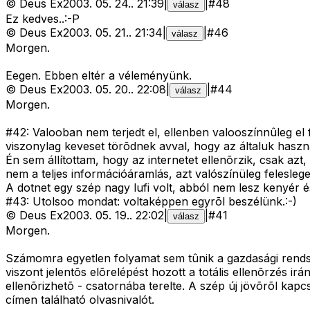
©
Deus Ex
2003. 05. 24.
.
21:39
|
|
#
48
válasz
Ez kedves..:-P
©
Deus Ex
2003. 05. 21.
.
21:34
|
|
#
46
válasz
Morgen.
Eegen. Ebben eltér a véleményünk.
©
Deus Ex
2003. 05. 20.
.
22:08
|
|
#
44
válasz
Morgen.
#42: Valooban nem terjedt el, ellenben valooszínnûleg el
viszonylag keveset törõdnek avval, hogy az általuk haszná
Én sem állítottam, hogy az internetet ellenõrzik, csak az
nem a teljes információáramlás, azt valószínüleg felesleges
A dotnet egy szép nagy lufi volt, abból nem lesz kenyér é
#43: Utolsoo mondat: voltaképpen egyrõl beszélünk.:-)
©
Deus Ex
2003. 05. 19.
.
22:02
|
|
#
41
válasz
Morgen.
Számomra egyetlen folyamat sem tûnik a gazdasági rendsze
viszont jelentõs elõrelépést hozott a totális ellenõrzés i
ellenõrizhetõ - csatornába terelte. A szép új jövõrõl kap
címen található olvasnivalót.