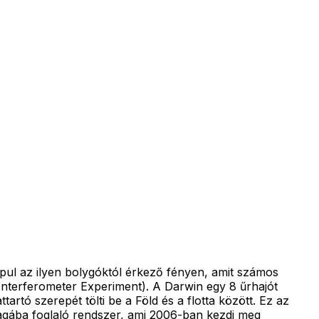
lapul az ilyen bolygóktól érkező fényen, amit számos
Interferometer Experiment). A Darwin egy 8 űrhajót
tartó szerepét tölti be a Föld és a flotta között. Ez az
magába foglaló rendszer, ami 2006-ban kezdi meg