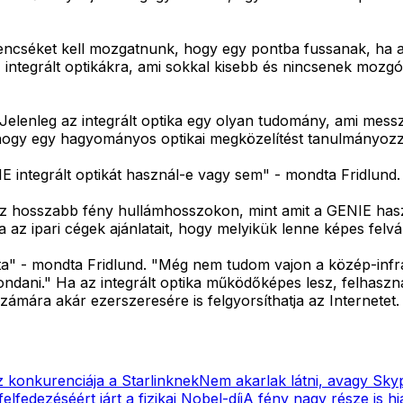
 lencséket kell mozgatnunk, hogy egy pontba fussanak, h
integrált optikákra, ami sokkal kisebb és nincsenek mozg
. Jelenleg az integrált optika egy olyan tudomány, ami messz
hogy egy hagyományos optikai megközelítést tanulmányozzon,
 integrált optikát használ-e vagy sem" - mondta Fridlund.
gaz hosszabb fény hullámhosszokon, mint amit a GENIE hasz
a az ipari cégek ajánlatait, hogy melyikük lenne képes felváll
ista" - mondta Fridlund. "Még nem tudom vajon a közép-infr
ondani." Ha az integrált optika működőképes lesz, felhasz
ámára akár ezerszeresére is felgyorsíthatja az Internetet.
z konkurenciája a Starlinknek
Nem akarlak látni, avagy Sk
elfedezéséért járt a fizikai Nobel-díj
A fény nagy része is h