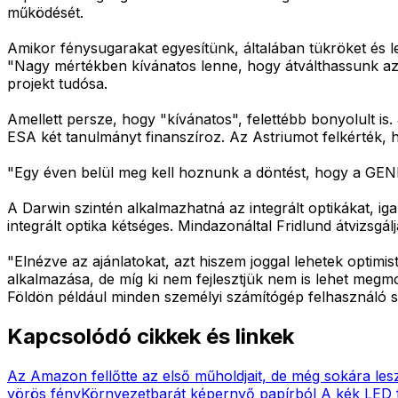
működését.
Amikor fénysugarakat egyesítünk, általában tükröket és
"Nagy mértékben kívánatos lenne, hogy átválthassunk az 
projekt tudósa.
Amellett persze, hogy "kívánatos", felettébb bonyolult is
ESA két tanulmányt finanszíroz. Az Astriumot felkérték, 
"Egy éven belül meg kell hoznunk a döntést, hogy a GENIE
A Darwin szintén alkalmazhatná az integrált optikákat, i
integrált optika kétséges. Mindazonáltal Fridlund átvizsgálj
"Elnézve az ajánlatokat, azt hiszem joggal lehetek optim
alkalmazása, de míg ki nem fejlesztjük nem is lehet megm
Földön például minden személyi számítógép felhasználó sz
Kapcsolódó cikkek és linkek
Az Amazon fellőtte az első műholdjait, de még sokára les
vörös fény
Környezetbarát képernyő papírból
A kék LED f