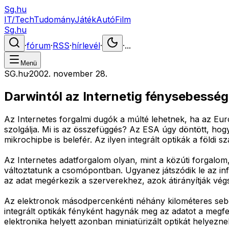
Sg.hu
IT/Tech
Tudomány
Játék
Autó
Film
Sg.hu
·
fórum
·
RSS
·
hírlevél
·
·
...
Menü
SG.hu
·
2002. november 28.
Darwintól az Internetig fénysebessé
Az Internetes forgalmi dugók a múlté lehetnek, ha az Európ
szolgálja. Mi is az összefüggés? Az ESA úgy döntött, hogy
mikrochipbe is belefér. Az ilyen integrált optikák a föld
Az Internetes adatforgalom olyan, mint a közúti forgalom
változtatunk a csomópontban. Ugyanez játszódik le az in
az adat megérkezik a szerverekhez, azok átirányítják végső
Az elektronok másodpercenkénti néhány kilométeres sebes
integrált optikák fényként hagynák meg az adatot a megfele
elektronika helyett azonban miniatürizált optikát helyezne