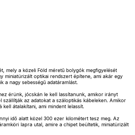
sét, mely a közeli Föld méretű bolygók megfigyelését
 miniatürizált optikai rendszert építene, ami akár egy
zik a nagy sebességű adatáramlást.
z érünk, jócskán le kell lassítanunk, amikor irányt
szállítják az adatokat a száloptikás kábeleken. Amikor
ell átalakítani, ami mindent lelassít.
i idő alatt közel 300 ezer kilométert tesz meg. Az
mköri lapra utal, amire a chipet beültetik, miniatürizált