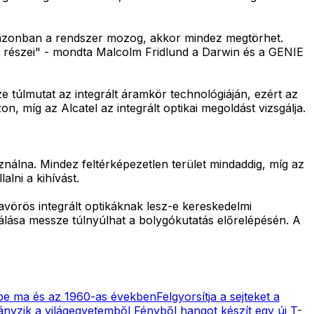
a azonban a rendszer mozog, akkor mindez megtörhet.
ó részei" - mondta Malcolm Fridlund a Darwin és a GENIE
e túlmutat az integrált áramkör technológiáján, ezért az
 míg az Alcatel az integrált optikai megoldást vizsgálja.
nálna. Mindez feltérképezetlen terület mindaddig, míg az
alni a kihívást.
avörös integrált optikáknak lesz-e kereskedelmi
nálása messze túlnyúlhat a bolygókutatás előrelépésén. A
ype ma és az 1960-as években
Felgyorsítja a sejteket a
iányzik a világegyetemből
Fényből hangot készít egy új T-