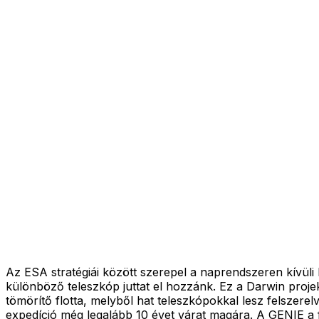
Az ESA stratégiái között szerepel a naprendszeren kívüli 
különböző teleszkóp juttat el hozzánk. Ez a Darwin proj
tömörítő flotta, melyből hat teleszkópokkal lesz felszerelve
expedíció még legalább 10 évet várat magára. A GENIE a f