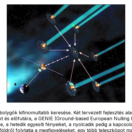
bolygók kifinomultabb keresése. Két tervezett fejlesztés a
ekt és előfutára, a GENIE (Ground-based European Nulling 
, a hetedik egyesíti fényeiket, a nyolcadik pedig a kapcsolat
öldről folytatja a megfigyeléseket, egy több teleszkópot 