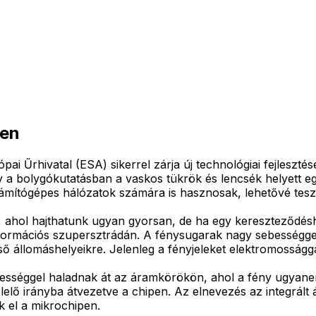
gen
ai Űrhivatal (ESA) sikerrel zárja új technológiai fejleszté
 a bolygókutatásban a vaskos tükrök és lencsék helyett egy
i számítógépes hálózatok számára is hasznosak, lehetővé tes
, ahol hajthatunk ugyan gyorsan, de ha egy kereszteződéshe
formációs szupersztrádán. A fénysugarak nagy sebességgel 
 állomáshelyeikre. Jelenleg a fényjeleket elektromossággá k
séggel haladnak át az áramkörökön, ahol a fény ugyanenny
lő irányba átvezetve a chipen. Az elnevezés az integrált ára
k el a mikrochipen.