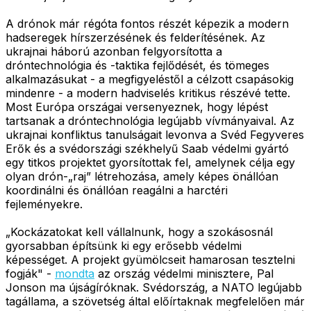
A drónok már régóta fontos részét képezik a modern
hadseregek hírszerzésének és felderítésének. Az
ukrajnai háború azonban felgyorsította a
dróntechnológia és -taktika fejlődését, és tömeges
alkalmazásukat - a megfigyeléstől a célzott csapásokig
mindenre - a modern hadviselés kritikus részévé tette.
Most Európa országai versenyeznek, hogy lépést
tartsanak a dróntechnológia legújabb vívmányaival. Az
ukrajnai konfliktus tanulságait levonva a Svéd Fegyveres
Erők és a svédországi székhelyű Saab védelmi gyártó
egy titkos projektet gyorsítottak fel, amelynek célja egy
olyan drón-„raj” létrehozása, amely képes önállóan
koordinálni és önállóan reagálni a harctéri
fejleményekre.
„Kockázatokat kell vállalnunk, hogy a szokásosnál
gyorsabban építsünk ki egy erősebb védelmi
képességet. A projekt gyümölcseit hamarosan tesztelni
fogják" -
mondta
az ország védelmi minisztere, Pal
Jonson ma újságíróknak. Svédország, a NATO legújabb
tagállama, a szövetség által előírtaknak megfelelően már