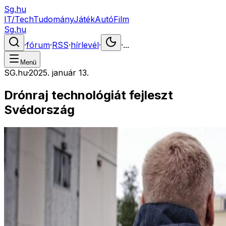
Sg.hu
IT/Tech
Tudomány
Játék
Autó
Film
Sg.hu
·
fórum
·
RSS
·
hírlevél
·
·
...
Menü
SG.hu
·
2025. január 13.
Drónraj technológiát fejleszt
Svédország