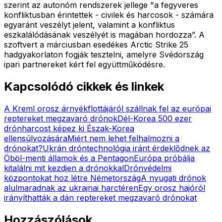
szerint az autonóm rendszerek jellege "a fegyveres
konfliktusban érintettek - civilek és harcosok - számára
egyaránt veszélyt jelent, valamint a konfliktus
eszkalálódásának veszélyét is magában hordozza”. A
szoftvert a márciusban esedékes Arctic Strike 25
hadgyakorlaton fogják tesztelni, amelyre Svédország
ipari partnereket kért fel együttműködésre.
Kapcsolódó cikkek és linkek
A Kreml orosz árnyékflottájáról szállnak fel az európai
reptereket megzavaró drónok
Dél-Korea 500 ezer
drónharcost képez ki Észak-Korea
ellensúlyozására
Miért nem lehet felhalmozni a
drónokat?
Ukrán dróntechnológia iránt érdeklődnek az
Öböl-menti államok és a Pentagon
Európa próbálja
kitalálni mit kezdjen a drónokkal
Drónvédelmi
központokat hoz létre Németország
A nyugati drónok
alulmaradnak az ukrajnai harctéren
Egy orosz hajóról
irányíthatták a dán reptereket megzavaró drónokat
Hozzászólások