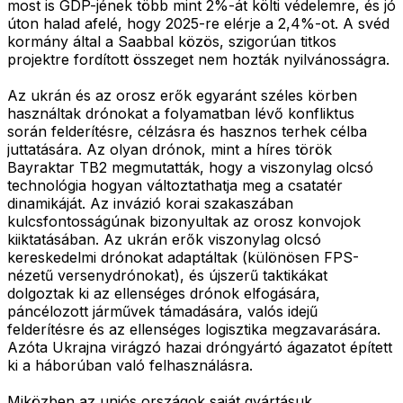
most is GDP-jének több mint 2%-át költi védelemre, és jó
úton halad afelé, hogy 2025-re elérje a 2,4%-ot. A svéd
kormány által a Saabbal közös, szigorúan titkos
projektre fordított összeget nem hozták nyilvánosságra.
Az ukrán és az orosz erők egyaránt széles körben
használtak drónokat a folyamatban lévő konfliktus
során felderítésre, célzásra és hasznos terhek célba
juttatására. Az olyan drónok, mint a híres török
Bayraktar TB2 megmutatták, hogy a viszonylag olcsó
technológia hogyan változtathatja meg a csatatér
dinamikáját. Az invázió korai szakaszában
kulcsfontosságúnak bizonyultak az orosz konvojok
kiiktatásában. Az ukrán erők viszonylag olcsó
kereskedelmi drónokat adaptáltak (különösen FPS-
nézetű versenydrónokat), és újszerű taktikákat
dolgoztak ki az ellenséges drónok elfogására,
páncélozott járművek támadására, valós idejű
felderítésre és az ellenséges logisztika megzavarására.
Azóta Ukrajna virágzó hazai dróngyártó ágazatot épített
ki a háborúban való felhasználásra.
Miközben az uniós országok saját gyártásuk