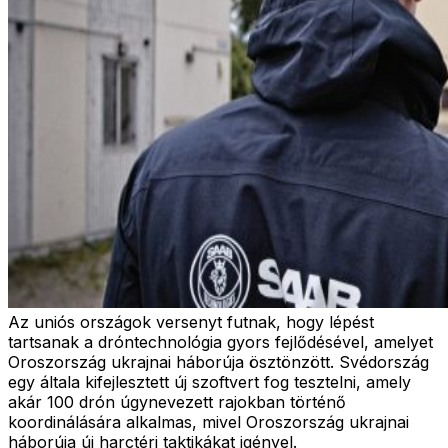
Az uniós országok versenyt futnak, hogy lépést
tartsanak a dróntechnológia gyors fejlődésével, amelyet
Oroszország ukrajnai háborúja ösztönzött. Svédország
egy általa kifejlesztett új szoftvert fog tesztelni, amely
akár 100 drón úgynevezett rajokban történő
koordinálására alkalmas, mivel Oroszország ukrajnai
háborúja új harctéri taktikákat igényel.