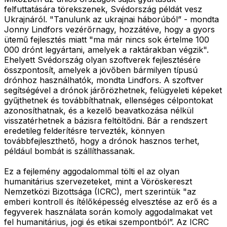
felfuttatására törekszenek, Svédország példát vesz
Ukrajnáról. "Tanulunk az ukrajnai háborúból” - mondta
Jonny Lindfors vezérőrnagy, hozzátéve, hogy a gyors
ütemű fejlesztés miatt "ma már nincs sok értelme 100
000 drónt legyártani, amelyek a raktárakban végzik".
Ehelyett Svédország olyan szoftverek fejlesztésére
összpontosít, amelyek a jövőben bármilyen típusú
drónhoz használhatók, mondta Lindfors. A szoftver
segítségével a drónok járőrözhetnek, felügyeleti képeket
gyűjthetnek és továbbíthatnak, ellenséges célpontokat
azonosíthatnak, és a kezelő beavatkozása nélkül
visszatérhetnek a bázisra feltöltődni. Bár a rendszert
eredetileg felderítésre tervezték, könnyen
továbbfejleszthető, hogy a drónok hasznos terhet,
például bombát is szállíthassanak.
Ez a fejlemény aggodalommal tölti el az olyan
humanitárius szervezeteket, mint a Vöröskereszt
Nemzetközi Bizottsága (ICRC), mert szerintük "az
emberi kontroll és ítélőképesség elvesztése az erő és a
fegyverek használata során komoly aggodalmakat vet
fel humanitárius, jogi és etikai szempontból”. Az ICRC