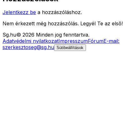
Jelentkezz be
a hozzászóláshoz.
Nem érkezett még hozzászólás. Legyél Te az első!
Sg
.hu
©
2026
Minden jog fenntartva.
Adatvédelmi nyilatkozat
Impresszum
Fórum
E-mail:
szerkesztoseg@sg.hu
Sütibeállítások