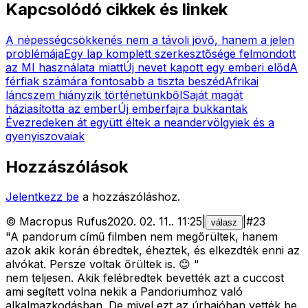
Kapcsolódó cikkek és linkek
A népességcsökkenés nem a távoli jövő, hanem a jelen
problémája
Egy lap komplett szerkesztősége felmondott
az MI használata miatt
Új nevet kapott egy emberi előd
A
férfiak számára fontosabb a tiszta beszéd
Afrikai
láncszem hiányzik történetünkből
Saját magát
háziasította az ember
Új emberfajra bukkantak
Évezredeken át együtt éltek a neandervölgyiek és a
gyenyiszovaiak
Hozzászólások
Jelentkezz be
a hozzászóláshoz.
©
Macropus Rufus
2020. 02. 11.
.
11:25
|
|
#
23
válasz
"A pandorum című filmben nem megőrültek, hanem
azok akik korán ébredtek, éheztek, és elkezdték enni az
alvókat. Persze voltak őrültek is. 😊 "
nem teljesen. Akik felébredtek bevették azt a cuccost
ami segített volna nekik a Pandoriumhoz való
alkalmazkodásban. De mivel ezt az úrhajóban vették be