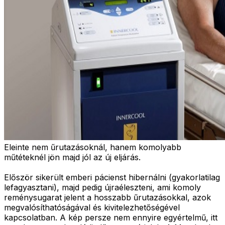
Eleinte nem űrutazásoknál, hanem komolyabb
műtéteknél jön majd jól az új eljárás.
Először sikerült emberi pácienst hibernálni (gyakorlatilag
lefagyasztani), majd pedig újraéleszteni, ami komoly
reménysugarat jelent a hosszabb űrutazásokkal, azok
megvalósíthatóságával és kivitelezhetőségével
kapcsolatban. A kép persze nem ennyire egyértelmű, itt