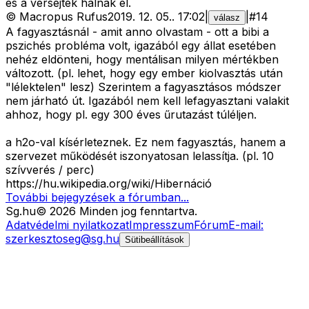
és a vérsejtek halnak el.
©
Macropus Rufus
2019. 12. 05.
.
17:02
|
|
#
14
válasz
A fagyasztásnál - amit anno olvastam - ott a bibi a
pszichés probléma volt, igazából egy állat esetében
nehéz eldönteni, hogy mentálisan milyen mértékben
változott. (pl. lehet, hogy egy ember kiolvasztás után
"lélektelen" lesz) Szerintem a fagyasztásos módszer
nem járható út. Igazából nem kell lefagyasztani valakit
ahhoz, hogy pl. egy 300 éves űrutazást túléljen.
a h2o-val kísérleteznek. Ez nem fagyasztás, hanem a
szervezet működését iszonyatosan lelassítja. (pl. 10
szívverés / perc)
https://hu.wikipedia.org/wiki/Hibernáció
További bejegyzések a fórumban...
Sg
.hu
©
2026
Minden jog fenntartva.
Adatvédelmi nyilatkozat
Impresszum
Fórum
E-mail:
szerkesztoseg@sg.hu
Sütibeállítások