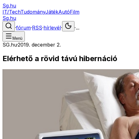
Sg.hu
IT/Tech
Tudomány
Játék
Autó
Film
Sg.hu
·
fórum
·
RSS
·
hírlevél
·
·
...
Menü
SG.hu
·
2019. december 2.
Elérhető a rövid távú hibernáció