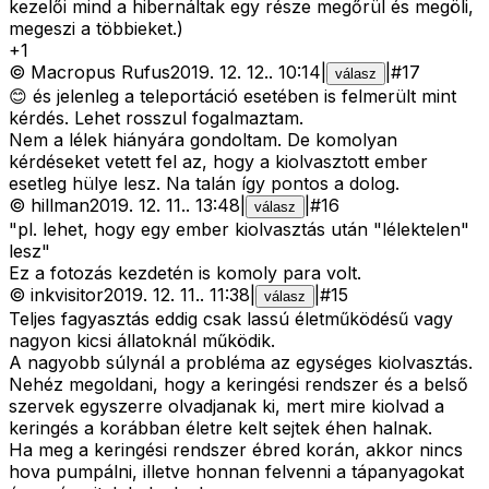
kezelői mind a hibernáltak egy része megőrül és megöli,
megeszi a többieket.)
+
1
©
Macropus Rufus
2019. 12. 12.
.
10:14
|
|
#
17
válasz
😊 és jelenleg a teleportáció esetében is felmerült mint
kérdés. Lehet rosszul fogalmaztam.
Nem a lélek hiányára gondoltam. De komolyan
kérdéseket vetett fel az, hogy a kiolvasztott ember
esetleg hülye lesz. Na talán így pontos a dolog.
©
hillman
2019. 12. 11.
.
13:48
|
|
#
16
válasz
"pl. lehet, hogy egy ember kiolvasztás után "lélektelen"
lesz"
Ez a fotozás kezdetén is komoly para volt.
©
inkvisitor
2019. 12. 11.
.
11:38
|
|
#
15
válasz
Teljes fagyasztás eddig csak lassú életműködésű vagy
nagyon kicsi állatoknál működik.
A nagyobb súlynál a probléma az egységes kiolvasztás.
Nehéz megoldani, hogy a keringési rendszer és a belső
szervek egyszerre olvadjanak ki, mert mire kiolvad a
keringés a korábban életre kelt sejtek éhen halnak.
Ha meg a keringési rendszer ébred korán, akkor nincs
hova pumpálni, illetve honnan felvenni a tápanyagokat