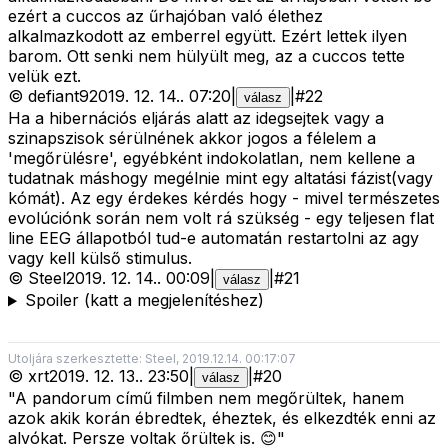
ezért a cuccos az űrhajóban való élethez
alkalmazkodott az emberrel együtt. Ezért lettek ilyen
barom. Ott senki nem hülyült meg, az a cuccos tette
velük ezt.
©
defiant9
2019. 12. 14.
.
07:20
|
|
#
22
válasz
Ha a hibernációs eljárás alatt az idegsejtek vagy a
szinapszisok sérülnének akkor jogos a félelem a
'megőrülésre', egyébként indokolatlan, nem kellene a
tudatnak máshogy megélnie mint egy altatási fázist(vagy
kómát). Az egy érdekes kérdés hogy - mivel természetes
evolúciónk során nem volt rá szükség - egy teljesen flat
line EEG állapotból tud-e automatán restartolni az agy
vagy kell külső stimulus.
©
Steel
2019. 12. 14.
.
00:09
|
|
#
21
válasz
Spoiler (katt a megjelenítéshez)
Utoljára szerkesztette: Steel, 2019.12.14. 00:17:07
©
xrt
2019. 12. 13.
.
23:50
|
|
#
20
válasz
"A pandorum című filmben nem megőrültek, hanem
azok akik korán ébredtek, éheztek, és elkezdték enni az
alvókat. Persze voltak őrültek is. 😊"