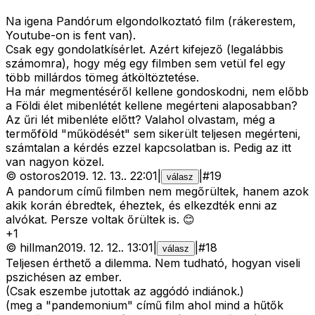
Na igena Pandórum elgondolkoztató film (rákerestem,
Youtube-on is fent van).
Csak egy gondolatkísérlet. Azért kifejező (legalábbis
számomra), hogy még egy filmben sem vetül fel egy
több millárdos tömeg átköltöztetése.
Ha már megmentéséről kellene gondoskodni, nem előbb
a Földi élet mibenlétét kellene megérteni alaposabban?
Az űri lét mibenléte előtt? Valahol olvastam, még a
termőföld "működését" sem sikerült teljesen megérteni,
számtalan a kérdés ezzel kapcsolatban is. Pedig az itt
van nagyon közel.
©
ostoros
2019. 12. 13.
.
22:01
|
|
#
19
válasz
A pandorum című filmben nem megőrültek, hanem azok
akik korán ébredtek, éheztek, és elkezdték enni az
alvókat. Persze voltak őrültek is. 😊
+
1
©
hillman
2019. 12. 12.
.
13:01
|
|
#
18
válasz
Teljesen érthető a dilemma. Nem tudható, hogyan viseli
pszichésen az ember.
(Csak eszembe jutottak az aggódó indiánok.)
(meg a "pandemonium" című film ahol mind a hűtők