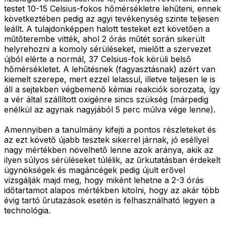
testet 10-15 Celsius-fokos hőmérsékletre lehűteni, ennek
következtében pedig az agyi tevékenység szinte teljesen
leállt. A tulajdonképpen halott testeket ezt követően a
műtőterembe vitték, ahol 2 órás műtét során sikerült
helyrehozni a komoly sérüléseket, mielőtt a szervezet
újból elérte a normál, 37 Celsius-fok körüli belső
hőmérsékletet. A lehűtésnek (fagyasztásnak) azért van
kiemelt szerepe, mert ezzel lelassul, illetve teljesen le is
áll a sejtekben végbemenő kémiai reakciók sorozata, így
a vér által szállított oxigénre sincs szükség (márpedig
enélkül az agynak nagyjából 5 perc múlva vége lenne).
Amennyiben a tanulmány kifejti a pontos részleteket és
az ezt követő újabb tesztek sikerrel járnak, jó eséllyel
nagy mértékben növelhető lenne azok aránya, akik az
ilyen súlyos sérüléseket túlélik, az űrkutatásban érdekelt
ügynökségek és magáncégek pedig újult erővel
vizsgálják majd meg, hogy miként lehetne a 2-3 órás
időtartamot alapos mértékben kitolni, hogy az akár több
évig tartó űrutazások esetén is felhasználható legyen a
technológia.