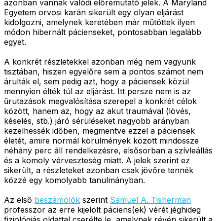
azonban vannak valódi előremutató jelek. A Maryland
Egyetem orvosi karán sikerült egy olyan eljárást
kidolgozni, amelynek keretében már műtöttek ilyen
módon hibernált pácienseket, pontosabban legalább
egyet.
A konkrét részletekkel azonban még nem vagyunk
tisztában, hiszen egyelőre sem a pontos számot nem
árulták el, sem pedig azt, hogy a páciensek közül
mennyien élték túl az eljárást. Itt persze nem is az
űrutazások megvalósítása szerepel a konkrét célok
között, hanem az, hogy az akut traumával (lövés,
késelés, stb.) járó sérüléseket nagyobb arányban
kezelhessék időben, megmentve ezzel a páciensek
életét, amire normál körülmények között mindössze
néhány perc áll rendelkezésre, elsősorban a szívleállás
és a komoly vérveszteség miatt. A jelek szerint ez
sikerült, a részleteket azonban csak jövőre tennék
közzé egy komolyabb tanulmányban.
Az első
beszámolók
szerint
Samuel A. Tisherman
professzor az erre kijelölt páciens(ek) vérét jéghideg
fiziológiás oldattal cserélte le, amelynek révén sikerült a