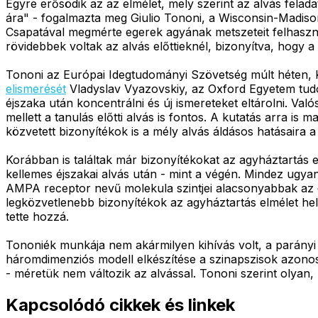
Egyre erősödik az az elmélet, mely szerint az alvás felad
ára" - fogalmazta meg Giulio Tononi, a Wisconsin-Madison 
Csapatával megmérte egerek agyának metszeteit felhaszná
rövidebbek voltak az alvás előttieknél, bizonyítva, hogy 
Tononi az Európai Idegtudományi Szövetség múlt héten, K
elismerését
Vladyslav Vyazovskiy, az Oxford Egyetem tudó
éjszaka után koncentrálni és új ismereteket eltárolni. Val
mellett a tanulás előtti alvás is fontos. A kutatás arra
közvetett bizonyítékok is a mély alvás áldásos hatásaira 
Korábban is találtak már bizonyítékokat az agyháztartás 
kellemes éjszakai alvás után - mint a végén. Mindez ugy
AMPA receptor nevű molekula szintjei alacsonyabbak az é
legközvetlenebb bizonyítékok az agyháztartás elmélet hel
tette hozzá.
Tononiék munkája nem akármilyen kihívás volt, a parányi
háromdimenziós modell elkészítése a szinapszisok azonosí
- méretük nem változik az alvással. Tononi szerint olyan,
Kapcsolódó cikkek és linkek