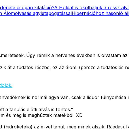
rténete csupán kitaláció?
A Holdat is okolhatjuk a rossz alv
en
Álomolvasás agyletapogatással
Hibernációhoz hasonló áll
ismeretesek. Úgy rémlik a hetvenes években is olvastam az 
zik át a tudatos részbe, ez az álom. (persze a tudatos és 
dolok.
szenvedőknek is normál agya van, csak a liquor túlnyomása m
t a tanulás előtti alvás is fontos."
dtam és még is meghúztak matekból. XD
 (hidrokefália) az mivel tanul, meg minek alszik. Ráadásu