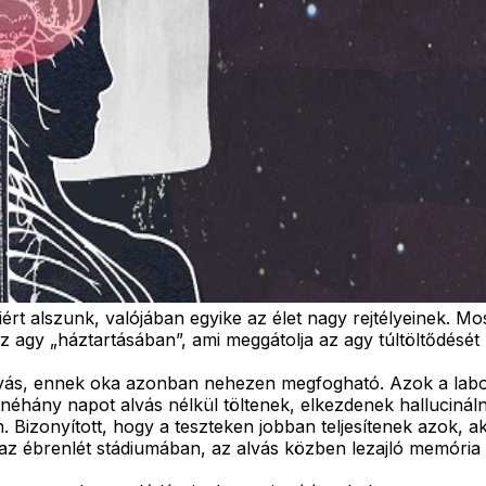
rt alszunk, valójában egyike az élet nagy rejtélyeinek. Mo
z agy „háztartásában”, ami meggátolja az agy túltöltődését 
alvás, ennek oka azonban nehezen megfogható. Azok a labo
éhány napot alvás nélkül töltenek, elkezdenek hallucinálni
n. Bizonyított, hogy a teszteken jobban teljesítenek azok, a
 az ébrenlét stádiumában, az alvás közben lezajló memória