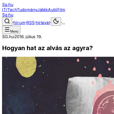
Sg.hu
IT/Tech
Tudomány
Játék
Autó
Film
Sg.hu
·
fórum
·
RSS
·
hírlevél
·
·
...
Menü
SG.hu
·
2016. július 19.
Hogyan hat az alvás az agyra?