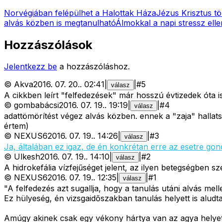
Norvégiában felépülhet a Halottak Háza
Jézus Krisztus tö
alvás közben is megtanulható
Álmokkal a napi stressz ell
Hozzászólások
Jelentkezz be
a hozzászóláshoz.
©
Akva
2016. 07. 20.
.
02:41
|
|
#
5
válasz
A cikkben leírt "felfedezések" már hosszú évtizedek óta 
©
gombabácsi
2016. 07. 19.
.
19:19
|
|
#
4
válasz
adattömörítést végez alvás közben. ennek a "zaja" hallats
értem)
©
NEXUS6
2016. 07. 19.
.
14:26
|
|
#
3
válasz
Ja, általában ez igaz, de én konkrétan erre az esetre gon
©
Ulkesh
2016. 07. 19.
.
14:10
|
|
#
2
válasz
A hidrokefália vízfejűséget jelent, az ilyen betegségben 
©
NEXUS6
2016. 07. 19.
.
12:35
|
|
#
1
válasz
"A felfedezés azt sugallja, hogy a tanulás utáni alvás mellet
Ez hülyeség, én vizsgaidőszakban tanulás helyett is alu
Amúgy akinek csak egy vékony hártya van az agya helyett