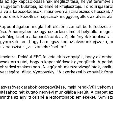
ata az agy kapcsolódásainak megtisztítása, helyet teremtve 
Egyetem kutatója, az elmélet kifejlesztője. Tononi igazáról
lva a kapcsolódások, másnéven a szinapszisok hosszát. Az 
a neuronok közötti szinapszisok meggyengültek az alvás alat
oppenhágában megtartott ülésén számolt be felfedezéseirő
sa. Amennyiben az agyháztartási elmélet helytálló, megmag
ószínűleg kisebb a kapacitásunk az új élmények kódolására. A
 is magyarázatot ad, hogy ha megszakad az alvásunk éjszaka
a szinapszisok „visszametszésében”.
elméletre. Például EEG felvételek bizonyítják, hogy az emb
ancsak arra utal, hogy a kapcsolódások gyengültek. A pat
bredési szakaszban. A legújabb metszetvizsgálatok, amik s
yességére, állítja Vyazovskiy. "A szerkezeti bizonyíték fon
 agyszövet darabok összegyűjtése, majd rendkívüli vékony
tásához hét kutató négyévi munkájába került. A csapat azt
 mintha az agy itt őrizné a legfontosabb emlékeket. "Ami s