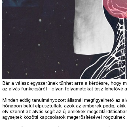
Bár a válasz egyszerűnek tűnhet arra a kérdésre, hogy mié
az alvás funkciójáról - olyan folyamatokat tesz lehetővé a
Minden eddig tanulmányozott állatnál megfigyelhető az 
hónapon belül elpusztultak, azok az emberek pedig, akik n
elv szerint az alvás segít az új emlékek megszilárdításába
agysejtek közötti kapcsolatok megerősítésével rögzülnek