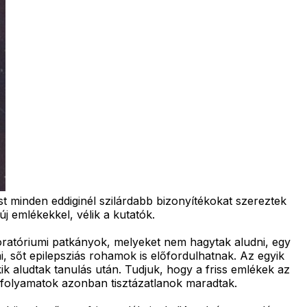
st minden eddiginél szilárdabb bizonyítékokat szereztek
új emlékekkel, vélik a kutatók.
ratóriumi patkányok, melyeket nem hagytak aludni, egy
, sőt epilepsziás rohamok is előfordulhatnak. Az egyik
kik aludtak tanulás után. Tudjuk, hogy a friss emlékek az
 folyamatok azonban tisztázatlanok maradtak.