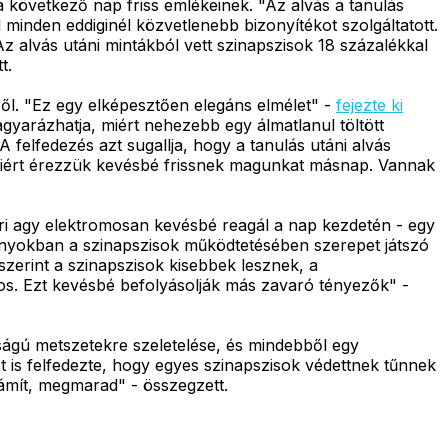
a következő nap friss emlékeinek. "Az alvás a tanulás
 minden eddiginél közvetlenebb bizonyítékot szolgáltatott.
alvás utáni mintákból vett szinapszisok 18 százalékkal
t.
l. "Ez egy elképesztően elegáns elmélet" -
fejezte ki
yarázhatja, miért nehezebb egy álmatlanul töltött
 felfedezés azt sugallja, hogy a tanulás utáni alvás
, miért érezzük kevésbé frissnek magunkat másnap. Vannak
eri agy elektromosan kevésbé reagál a nap kezdetén - egy
kányokban a szinapszisok működtetésében szerepet játszó
zerint a szinapszisok kisebbek lesznek, a
tos. Ezt kevésbé befolyásolják más zavaró tényezők" -
ságú metszetekre szeletelése, és mindebből egy
 is felfedezte, hogy egyes szinapszisok védettnek tűnnek
zámít, megmarad" - összegzett.