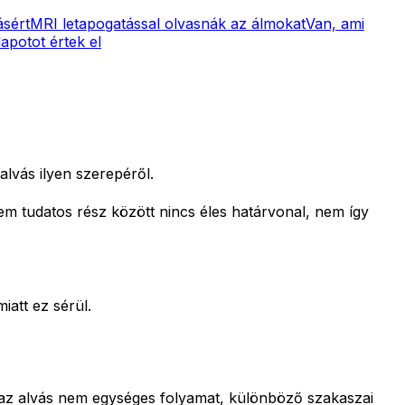
ásért
MRI letapogatással olvasnák az álmokat
Van, ami
apotot értek el
alvás ilyen szerepéről.
nem tudatos rész között nincs éles határvonal, nem így
iatt ez sérül.
l az alvás nem egységes folyamat, különböző szakaszai