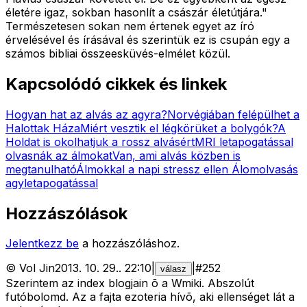
életére igaz, sokban hasonlít a császár életútjára."
Természetesen sokan nem értenek egyet az író
érvelésével és írásával és szerintük ez is csupán egy a
számos bibliai összeesküvés-elmélet közül.
Kapcsolódó cikkek és linkek
Hogyan hat az alvás az agyra?
Norvégiában felépülhet a
Halottak Háza
Miért vesztik el légkörüket a bolygók?
A
Holdat is okolhatjuk a rossz alvásért
MRI letapogatással
olvasnák az álmokat
Van, ami alvás közben is
megtanulható
Álmokkal a napi stressz ellen
Álomolvasás
agyletapogatással
Hozzászólások
Jelentkezz be
a hozzászóláshoz.
©
Vol Jin
2013. 10. 29.
.
22:10
|
|
#
252
válasz
Szerintem az index blogjain õ a Wmiki. Abszolút
futóbolomd. Az a fajta ezoteria hívõ, aki ellenséget lát a