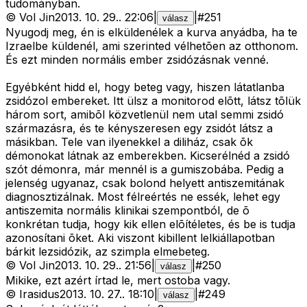
tudományban.
©
Vol Jin
2013. 10. 29.
.
22:06
|
|
#
251
válasz
Nyugodj meg, én is elküldenélek a kurva anyádba, ha te
Izraelbe küldenél, ami szerinted vélhetõen az otthonom.
És ezt minden normális ember zsidózásnak venné.
Egyébként hidd el, hogy beteg vagy, hiszen látatlanba
zsidózol embereket. Itt ülsz a monitorod elõtt, látsz tõlük
három sort, amibõl közvetlenül nem utal semmi zsidó
származásra, és te kényszeresen egy zsidót látsz a
másikban. Tele van ilyenekkel a diliház, csak õk
démonokat látnak az emberekben. Kicserélnéd a zsidó
szót démonra, már mennél is a gumiszobába. Pedig a
jelenség ugyanaz, csak bolond helyett antiszemitának
diagnosztizálnak. Most félreértés ne essék, lehet egy
antiszemita normális klinikai szempontból, de õ
konkrétan tudja, hogy kik ellen elõítéletes, és be is tudja
azonosítani õket. Aki viszont kibillent lelkiállapotban
bárkit lezsidózik, az szimpla elmebeteg.
©
Vol Jin
2013. 10. 29.
.
21:56
|
|
#
250
válasz
Mikike, ezt azért írtad le, mert ostoba vagy.
©
Irasidus
2013. 10. 27.
.
18:10
|
|
#
249
válasz