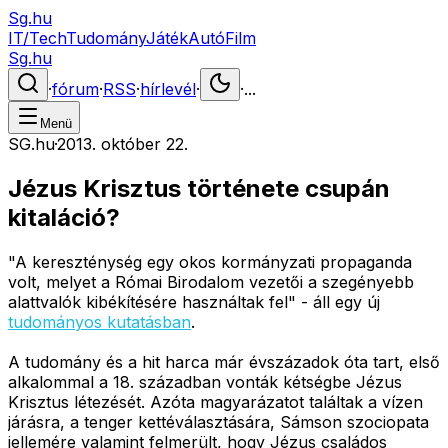
Sg.hu
IT/Tech
Tudomány
Játék
Autó
Film
Sg.hu
·
fórum
·
RSS
·
hírlevél
·
·
...
Menü
SG.hu
·
2013. október 22.
Jézus Krisztus története csupán
kitaláció?
"A kereszténység egy okos kormányzati propaganda
volt, melyet a Római Birodalom vezetői a szegényebb
alattvalók kibékítésére használtak fel" - áll egy új
tudományos kutatásban
.
A tudomány és a hit harca már évszázadok óta tart, első
alkalommal a 18. században vonták kétségbe Jézus
Krisztus létezését. Azóta magyarázatot találtak a vízen
járásra, a tenger kettéválasztására, Sámson szociopata
jellemére valamint felmerült, hogy Jézus családos