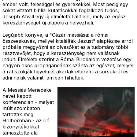
ember volt, feleséggel és gyerekekkel. Most pedig egy
sokat vitatott bibliai kutatásokkal foglalkozó tudós,
Joseph Atwill egy új elmélettel állt elő, mely az egész
kereszténységet új alapokra helyezheti.
Legújabb könyve, a "Cézár messiása: a római
összeesküvés, mellyel kitalálták Jézust" alaptézise arról
próbálja meggyőzni az olvasókat és a tudomány többi
résztvevőjét, hogy a kereszténység nem vallásnak
indult. Elmélete szerint a Római Birodalom vezetése egy
nagyon okos propagandának szánta az egészet, mellyel
a rabszolgák figyelmét akarták elterelni a sorsukról és
adni nekik valamit, amiben hihettek.
A Messiás Menedéke
nevet kapott
konferencián - melyet
múlt szombaton
tartottak meg
Holbornban - az író
bizonyítékokkal
támasztotta alá