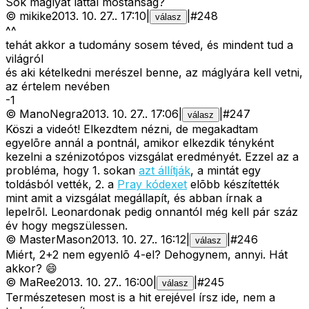
Sok máglyát láttál mostanság?
©
mikike
2013. 10. 27.
.
17:10
|
|
#
248
válasz
^^
tehát akkor a tudomány sosem téved, és mindent tud a
világról
és aki kételkedni merészel benne, az máglyára kell vetni,
az értelem nevében
-
1
©
ManoNegra
2013. 10. 27.
.
17:06
|
|
#
247
válasz
Köszi a videót! Elkezdtem nézni, de megakadtam
egyelõre annál a pontnál, amikor elkezdik tényként
kezelni a szénizotópos vizsgálat eredményét. Ezzel az a
probléma, hogy 1. sokan
azt állítják
, a mintát egy
toldásból vették, 2. a
Pray kódexet
elõbb készítették
mint amit a vizsgálat megállapít, és abban írnak a
lepelrõl. Leonardonak pedig onnantól még kell pár száz
év hogy megszülessen.
©
MasterMason
2013. 10. 27.
.
16:12
|
|
#
246
válasz
Miért, 2+2 nem egyenlõ 4-el? Dehogynem, annyi. Hát
akkor? 😄
©
MaRee
2013. 10. 27.
.
16:00
|
|
#
245
válasz
Természetesen most is a hit erejével írsz ide, nem a