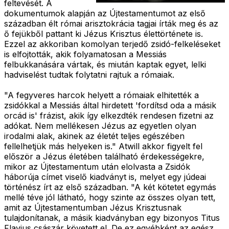
feltevését. A
dokumentumok alapján az Újtestamentumot az első
században élt római arisztokrácia tagjai írták meg és az
ő fejükből pattant ki Jézus Krisztus élettörténete is.
Ezzel az akkoriban komolyan terjedő zsidó-felkeléseket
is elfojtották, akik folyamatosan a Messiás
felbukkanására vártak, és miután kaptak egyet, lelki
hadviselést tudtak folytatni rajtuk a rómaiak.
"A fegyveres harcok helyett a rómaiak elhitették a
zsidókkal a Messiás által hirdetett 'fordítsd oda a másik
orcád is' frázist, akik így elkezdték rendesen fizetni az
adókat. Nem mellékesen Jézus az egyetlen olyan
irodalmi alak, akinek az életét teljes egészében
fellelhetjük más helyeken is." Atwill akkor figyelt fel
először a Jézus életében található érdekességekre,
mikor az Újtestamentum után elolvasta a Zsidók
háborúja címet viselő kiadványt is, melyet egy júdeai
történész írt az első században. "A két kötetet egymás
mellé téve jól látható, hogy szinte az összes olyan tett,
amit az Újtestamentumban Jézus Krisztusnak
tulajdonítanak, a másik kiadványban egy bizonyos Titus
Flavius császár követett el. De ez egyébként az egész