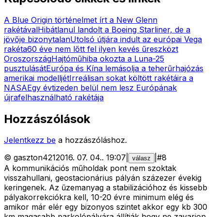
A Blue Origin történelmet írt a New Glenn
rakétával
Hibátlanul landolt a Boeing Starliner, de a
jövője bizonytalan
Utolsó útjára indult az európai Vega
rakéta
60 éve nem lőtt fel ilyen kevés űreszközt
Oroszország
Hajtóműhiba okozta a Luna-25
pusztulását
Európa és Kína lemásolja a teherűrhajózás
amerikai modelljét
Irreálisan sokat költött rakétáira a
NASA
Egy évtizeden belül nem lesz Európának
újrafelhasználható rakétája
Hozzászólások
Jelentkezz be
a hozzászóláshoz.
©
gaszton421
2016. 07. 04.
.
19:07
|
|
#
8
válasz
A kommunikációs műholdak pont nem szoktak
visszahullani, geostacionárius pályán százezer évekig
keringenek. Az űzemanyag a stabilizációhoz és kissebb
pályakorrekciókra kell, 10-20 évre minimum elég és
amikor már elér egy bizonyos szintet akkor egy kb 300
km magasabb parkolópályára állítják hogy ne zavarjon