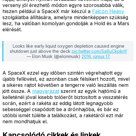
verseny jól érezhető módon egyre szorosabbá válik,
hiszen például a SpaceX már készül a
Falcon Heavy
szolgálatba állítására, amelyre mindenképpen szükség
lesz, ha valóban komolyan gondolják a Hold és a Mars
elérését.
Looks like early liquid oxygen depletion caused engine
shutdown just above the deck
pic.twitter.com/Sa6uCkpknY
— Elon Musk (@elonmusk)
2016. június 17.
A SpaceX ezzel egy időben szintén végrehajtott egy
újabb fellövést, ez azonban csak félsikert hozott, mivel
a sikeres rajtot követően a tengerre való leszállás nem
jött össze. A
magyarázat
szerint az egyik hajtómű a
kelleténél jóval kisebb tolóerőt biztosított a visszatérés
során, ezért a rakéta az eddig látott legnagyobb
sebességgel csapódott be a drónhajóba, és bár ez
utóbbi ismét túlélte a találkozást, a rakétáról ezt már
nem mondhatjuk el.
Kapcsolódó cikkek és linkek