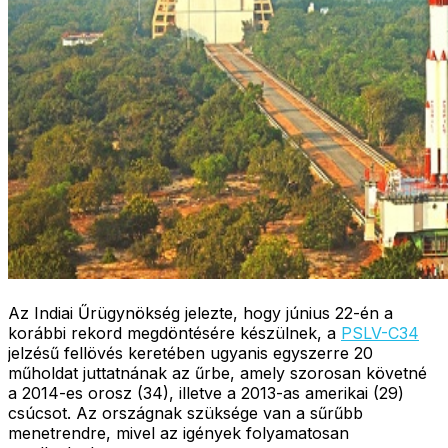
Az Indiai Űrügynökség jelezte, hogy június 22-én a
korábbi rekord megdöntésére készülnek, a
PSLV-C34
jelzésű fellövés keretében ugyanis egyszerre 20
műholdat juttatnának az űrbe, amely szorosan követné
a 2014-es orosz (34), illetve a 2013-as amerikai (29)
csúcsot. Az országnak szüksége van a sűrűbb
menetrendre, mivel az igények folyamatosan