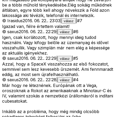
be a többi műhold ténykedésébe.Elég sokáig működnek
áltlában, egyre több kell ahogy növekszik a Föld azon
lakossága aki tévézik, telefonál és internetezik.
©
Irasidus
2016. 06. 22.
.
23:03
|
|
#
7
válasz
Igazad van, félre értettem valamit!
©
saxus
2016. 06. 22.
.
22:29
|
|
#
6
válasz
Igen, csak korlátozott, hogy mennyi ideig tudod
használni. Vagy kifogy belőle az üzemanyag és idővel
visszahullik. Vagy szimplán már nem elég a képessége
az aktuális igényekhez.
©
saxus
2016. 06. 22.
.
22:29
|
|
#
5
válasz
Azzal, hogy a SpaceX visszahozza az első fokozatot,
semmivel sem lesz kevesebb űrszemét. Ami fennmaradt
eddig, az most sem újrafelhasználható.
©
saxus
2016. 06. 22.
.
22:28
|
|
#
4
válasz
Már hogy ne léteznének. Európának ott a Vega,
oroszoknak a Rokot az amerikaiaknak a Minotaur-C és
IV, valamint szokás a nemzetközi űrállomásról is indítani
cubesatokat.
Inkább az a probléma, hogy még mindig olcsóbb
sokadlagos teherként felkerülni az űrbe.