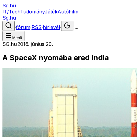
Sg.hu
IT/Tech
Tudomány
Játék
Autó
Film
Sg.hu
·
fórum
·
RSS
·
hírlevél
·
·
...
Menü
SG.hu
·
2016. június 20.
A SpaceX nyomába ered India