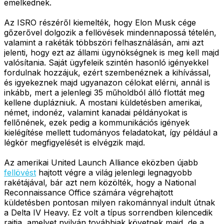
emelkednek.
Az ISRO részéről kiemelték, hogy Elon Musk cége
gőzerővel dolgozik a fellövések mindennapossá tételén,
valamint a rakéták többszöri felhasználásán, ami azt
jelenti, hogy ezt az állami ügynökségnek is meg kell majd
valósítania. Saját ügyfeleik szintén hasonló igényekkel
fordulnak hozzájuk, ezért szembenéznek a kihívással,
és igyekeznek majd ugyanazon célokat elérni, annál is
inkább, mert a jelenlegi 35 műholdból álló flottát meg
kellene duplázniuk. A mostani küldetésben amerikai,
német, indonéz, valamint kanadai példányokat is
fellőnének, ezek pedig a kommunikációs igények
kielégítése mellett tudományos feladatokat, így például a
légkör megfigyelését is elvégzik majd.
Az amerikai United Launch Alliance eközben újabb
fellövést
hajtott végre a világ jelenlegi legnagyobb
rakétájával, bár azt nem közölték, hogy a National
Reconnaissance Office számára végrehajtott
küldetésben pontosan milyen rakománnyal indult útnak
a Delta IV Heavy. Ez volt a típus sorrendben kilencedik
rajtja, amelyet nyilván továbbiak követnek majd, de a