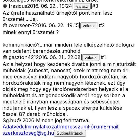
©
Irasidus
2016. 06. 22.
.
19:24
|
|
#
3
válasz
Az újrafelhasználható űrhajótól pont nem lesz
űrszemét... Jaj.
©
overseer-7
2016. 06. 22.
.
19:15
|
|
#
2
válasz
minek ennyi űrszemét ?
kommunikáció?.. már minden féle elképzelhető dologra
van odafent berendezés..műhold
©
gaszton421
2016. 06. 21.
.
22:08
|
|
#
1
válasz
Az a helyzet hogy kezdenek divatba jönni a miniaturizált
műholdak (cubesat, nanosat) ezek miatt meg nem éri
meg egyesével indítani nagyobb hordozórakétán, kis
hordozórakéták meg nem nagyon léteznek. ezt úgy
oldják meg hogy egy tárolórendszerben helyezik el a
műholdakat és az gondoskodik arról hogy sorban a
megfelelő irányban magasságban és sebességgel
induljanak el. Ilyen lesz a spacex sherpa küldetése
ősszel 87 darab műholddal.
Sg
.hu
©
2026
Minden jog fenntartva.
Adatvédelmi nyilatkozat
Impresszum
Fórum
E-mail:
szerkesztoseg@sg.hu
Sütibeállítások