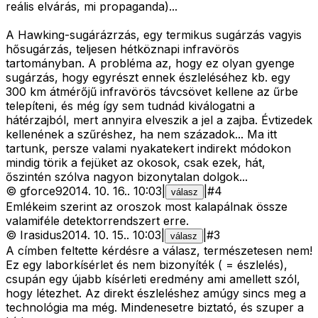
reális elvárás, mi propaganda)...
A Hawking-sugárázrzás, egy termikus sugárzás vagyis
hősugárzás, teljesen hétköznapi infravörös
tartományban. A probléma az, hogy ez olyan gyenge
sugárzás, hogy egyrészt ennek észleléséhez kb. egy
300 km átmérőjű infravörös távcsövet kellene az űrbe
telepíteni, és még így sem tudnád kiválogatni a
hátérzajból, mert annyira elveszik a jel a zajba. Évtizedek
kellenének a szűréshez, ha nem századok... Ma itt
tartunk, persze valami nyakatekert indirekt módokon
mindig törik a fejüket az okosok, csak ezek, hát,
őszintén szólva nagyon bizonytalan dolgok...
©
gforce9
2014. 10. 16.
.
10:03
|
|
#
4
válasz
Emlékeim szerint az oroszok most kalapálnak össze
valamiféle detektorrendszert erre.
©
Irasidus
2014. 10. 15.
.
10:03
|
|
#
3
válasz
A címben feltette kérdésre a válasz, természetesen nem!
Ez egy laborkísérlet és nem bizonyíték ( = észlelés),
csupán egy újabb kísérleti eredmény ami amellett szól,
hogy létezhet. Az direkt észleléshez amúgy sincs meg a
technológia ma még. Mindenesetre biztató, és szuper a