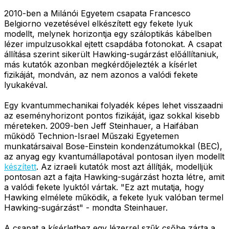
2010-ben a Milánói Egyetem csapata Francesco
Belgiorno vezetésével elkészített egy fekete lyuk
modellt, melynek horizontja egy száloptikás kábelben
lézer impulzusokkal ejtett csapdába fotonokat. A csapat
állítása szerint sikerült Hawking-sugárzást előállítaniuk,
más kutatók azonban megkérdőjelezték a kísérlet
fizikáját, mondván, az nem azonos a valódi fekete
lyukakéval.
Egy kvantummechanikai folyadék képes lehet visszaadni
az eseményhorizont pontos fizikáját, igaz sokkal kisebb
méreteken. 2009-ben Jeff Steinhauer, a Haifában
működő Technion-Israel Műszaki Egyetemen
munkatársaival Bose-Einstein kondenzátumokkal (BEC),
az anyag egy kvantumállapotával pontosan ilyen modellt
készített
. Az izraeli kutatók most azt állítják, modelljük
pontosan azt a fajta Hawking-sugárzást hozta létre, amit
a valódi fekete lyuktól vártak. "Ez azt mutatja, hogy
Hawking elmélete működik, a fekete lyuk valóban termel
Hawking-sugárzást" - mondta Steinhauer.
A csapat a kísérlethez egy lézerrel szűk csőbe zárta a