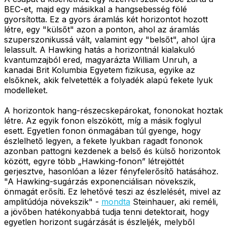
BEC-et, majd egy másikkal a hangsebesség fölé
gyorsította. Ez a gyors áramlás két horizontot hozott
létre, egy "külsőt" azon a ponton, ahol az áramlás
szuperszonikussá vált, valamint egy "belsőt", ahol újra
lelassult. A Hawking hatás a horizontnál kialakuló
kvantumzajból ered, magyarázta William Unruh, a
kanadai Brit Kolumbia Egyetem fizikusa, egyike az
elsőknek, akik felvetették a folyadék alapú fekete lyuk
modelleket.
A horizontok hang-részecskepárokat, fononokat hoztak
létre. Az egyik fonon elszökött, míg a másik foglyul
esett. Egyetlen fonon önmagában túl gyenge, hogy
észlelhető legyen, a fekete lyukban ragadt fononok
azonban pattogni kezdenek a belső és külső horizontok
között, egyre több „Hawking-fonon” létrejöttét
gerjesztve, hasonlóan a lézer fényfelerősítő hatásához.
"A Hawking-sugárzás exponenciálisan növekszik,
önmagát erősíti. Ez lehetővé teszi az észlelését, mivel az
amplitúdója növekszik" -
mondta
Steinhauer, aki reméli,
a jövőben hatékonyabbá tudja tenni detektorait, hogy
egyetlen horizont sugárzását is észleljék, melyből