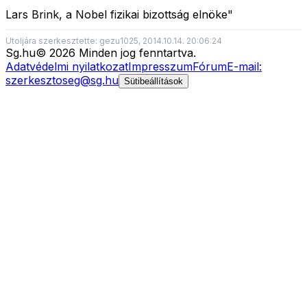
Lars Brink, a Nobel fizikai bizottság elnöke"
Utoljára szerkesztette: gezu1025, 2014.10.14. 20:06:24
Sg
.hu
©
2026
Minden jog fenntartva.
Adatvédelmi nyilatkozat
Impresszum
Fórum
E-mail:
szerkesztoseg@sg.hu
Sütibeállítások