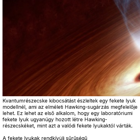
Kvantumrészecske kibocsátást észleltek egy fekete lyuk
modellnél, ami az elméleti Hawking-sugárzás megfelelője
lehet. Ez lehet az első alkalom, hogy egy laboratóriumi
fekete lyuk ugyanúgy hozott létre Hawking-
részecskéket, mint azt a valódi fekete lyukaktól várták.
A fekete lyukak rendkívüli sűrűségű