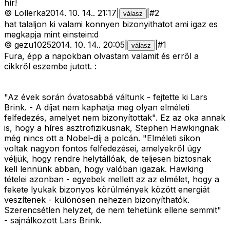
hír!
©
Lollerka
2014. 10. 14.
.
21:17
|
|
#
2
válasz
hat talaljon ki valami konnyen bizonyithatot ami igaz es
megkapja mint einstein:d
©
gezu1025
2014. 10. 14.
.
20:05
|
|
#
1
válasz
Fura, épp a napokban olvastam valamit és erről a
cikkről eszembe jutott. :
"Az évek során óvatosabbá váltunk - fejtette ki Lars
Brink. - A díjat nem kaphatja meg olyan elméleti
felfedezés, amelyet nem bizonyítottak". Ez az oka annak
is, hogy a híres asztrofizikusnak, Stephen Hawkingnak
még nincs ott a Nobel-díj a polcán. "Elméleti síkon
voltak nagyon fontos felfedezései, amelyekről úgy
véljük, hogy rendre helytállóak, de teljesen biztosnak
kell lennünk abban, hogy valóban igazak. Hawking
tételei azonban - egyebek mellett az az elmélet, hogy a
fekete lyukak bizonyos körülmények között energiát
veszítenek - különösen nehezen bizonyíthatók.
Szerencsétlen helyzet, de nem tehetünk ellene semmit"
- sajnálkozott Lars Brink.