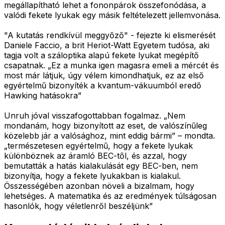
megállapítható lehet a fononpárok összefonódása, a
valódi fekete lyukak egy másik feltételezett jellemvonása.
"A kutatás rendkívül meggyőző" - fejezte ki elismerését
Daniele Faccio, a brit Heriot-Watt Egyetem tudósa, aki
tagja volt a száloptika alapú fekete lyukat megépítő
csapatnak. „Ez a munka igen magasra emeli a mércét és
most már látjuk, úgy vélem kimondhatjuk, ez az első
egyértelmű bizonyíték a kvantum-vákuumból eredő
Hawking hatásokra”
Unruh jóval visszafogottabban fogalmaz. „Nem
mondanám, hogy bizonyított az eset, de valószínűleg
közelebb jár a valósághoz, mint eddig bármi” – mondta.
„természetesen egyértelmű, hogy a fekete lyukak
különböznek az áramló BEC-től, és azzal, hogy
bemutatták a hatás kialakulását egy BEC-ben, nem
bizonyítja, hogy a fekete lyukakban is kialakul.
Összességében azonban növeli a bizalmam, hogy
lehetséges. A matematika és az eredmények túlságosan
hasonlók, hogy véletlenről beszéljünk”