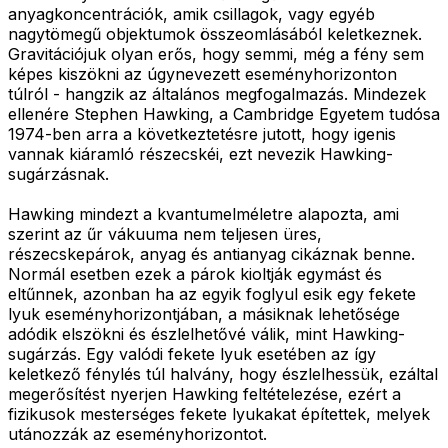
anyagkoncentrációk, amik csillagok, vagy egyéb
nagytömegű objektumok összeomlásából keletkeznek.
Gravitációjuk olyan erős, hogy semmi, még a fény sem
képes kiszökni az úgynevezett eseményhorizonton
túlról - hangzik az általános megfogalmazás. Mindezek
ellenére Stephen Hawking, a Cambridge Egyetem tudósa
1974-ben arra a következtetésre jutott, hogy igenis
vannak kiáramló részecskéi, ezt nevezik Hawking-
sugárzásnak.
Hawking mindezt a kvantumelméletre alapozta, ami
szerint az űr vákuuma nem teljesen üres,
részecskepárok, anyag és antianyag cikáznak benne.
Normál esetben ezek a párok kioltják egymást és
eltűnnek, azonban ha az egyik foglyul esik egy fekete
lyuk eseményhorizontjában, a másiknak lehetősége
adódik elszökni és észlelhetővé válik, mint Hawking-
sugárzás. Egy valódi fekete lyuk esetében az így
keletkező fénylés túl halvány, hogy észlelhessük, ezáltal
megerősítést nyerjen Hawking feltételezése, ezért a
fizikusok mesterséges fekete lyukakat építettek, melyek
utánozzák az eseményhorizontot.