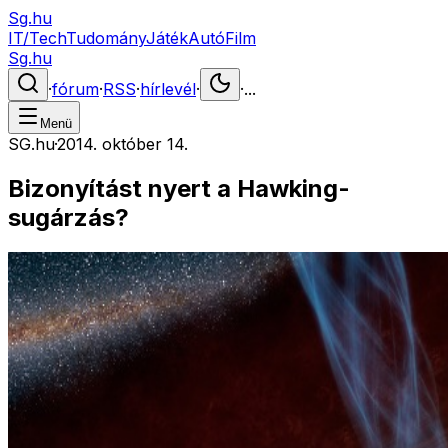
Sg.hu
IT/Tech
Tudomány
Játék
Autó
Film
Sg.hu
·
fórum
·
RSS
·
hírlevél
·
·
...
Menü
SG.hu
·
2014. október 14.
Bizonyítást nyert a Hawking-
sugárzás?