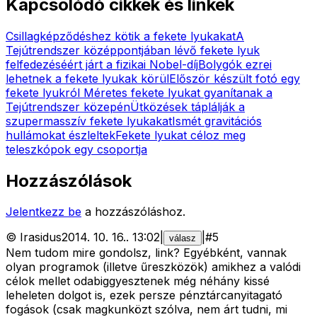
Kapcsolódó cikkek és linkek
Csillagképződéshez kötik a fekete lyukakat
A
Tejútrendszer középpontjában lévő fekete lyuk
felfedezéséért járt a fizikai Nobel-díj
Bolygók ezrei
lehetnek a fekete lyukak körül
Először készült fotó egy
fekete lyukról
Méretes fekete lyukat gyanítanak a
Tejútrendszer közepén
Ütközések táplálják a
szupermasszív fekete lyukakat
Ismét gravitációs
hullámokat észleltek
Fekete lyukat céloz meg
teleszkópok egy csoportja
Hozzászólások
Jelentkezz be
a hozzászóláshoz.
©
Irasidus
2014. 10. 16.
.
13:02
|
|
#
5
válasz
Nem tudom mire gondolsz, link? Egyébként, vannak
olyan programok (illetve űreszközök) amikhez a valódi
célok mellet odabiggyesztenek még néhány kissé
leheleten dolgot is, ezek persze pénztárcanyitagató
fogások (csak magkunközt szólva, nem árt tudni, mi