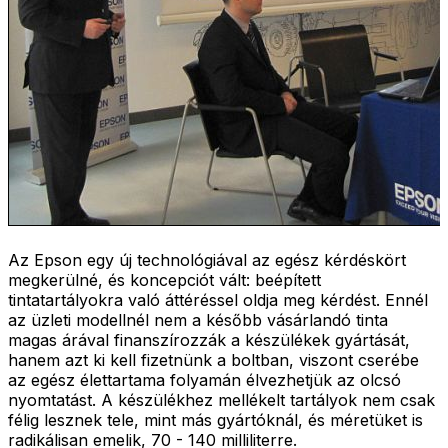
Az Epson egy új technológiával az egész kérdéskört
megkerülné, és koncepciót vált: beépített
tintatartályokra való áttéréssel oldja meg kérdést. Ennél
az üzleti modellnél nem a később vásárlandó tinta
magas árával finanszírozzák a készülékek gyártását,
hanem azt ki kell fizetnünk a boltban, viszont cserébe
az egész élettartama folyamán élvezhetjük az olcsó
nyomtatást. A készülékhez mellékelt tartályok nem csak
félig lesznek tele, mint más gyártóknál, és méretüket is
radikálisan emelik, 70 - 140 milliliterre.