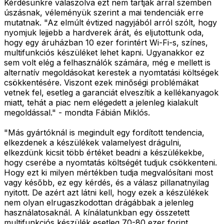
Kérdésünkre válaszolva ezt nem tartják árral szemben
úszásnak, véleményük szerint a mai tendenciák erre
mutatnak. "Az elmúlt évtized nagyjából arról szólt, hogy
nyomjuk lejjebb a hardverek árát, és eljutottunk oda,
hogy egy áruházban 10 ezer forintért Wi-Fi-s, színes,
multifunkciós készüléket lehet kapni. Ugyanakkor ez
sem volt elég a felhasználók számára, még e mellett is
alternatív megoldásokat kerestek a nyomtatási költségek
csökkentésére. Viszont ezek minőségi problémákat
vetnek fel, esetleg a garanciát elveszítik a kellékanyagok
miatt, tehát a piac nem elégedett a jelenleg kialakult
megoldással." - mondta Fábián Miklós.
"Más gyártóknál is megindult egy fordított tendencia,
elkezdenek a készülékek valamelyest drágulni,
elkezdünk kicsit több értéket beadni a készülékekbe,
hogy cserébe a nyomtatás költségét tudjuk csökkenteni.
Hogy ezt ki milyen mértékben tudja megvalósítani most
vagy később, ez egy kérdés, és a válasz pillanatnyilag
nyitott. De azért azt látni kell, hogy ezek a készülékek
nem olyan elrugaszkodottan drágábbak a jelenleg
használatosaknál. A kínálatunkban egy összetett
multifunkciós készülék esetleg 70-80 ezer forint,