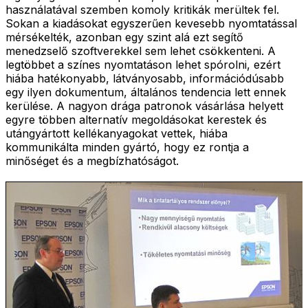
használatával szemben komoly kritikák merültek fel.
Sokan a kiadásokat egyszerűen kevesebb nyomtatással
mérsékelték, azonban egy szint alá ezt segítő
menedzselő szoftverekkel sem lehet csökkenteni. A
legtöbbet a színes nyomtatáson lehet spórolni, ezért
hiába hatékonyabb, látványosabb, információdúsabb
egy ilyen dokumentum, általános tendencia lett ennek
kerülése. A nagyon drága patronok vásárlása helyett
egyre többen alternatív megoldásokat kerestek és
utángyártott kellékanyagokat vettek, hiába
kommunikálta minden gyártó, hogy ez rontja a
minőséget és a megbízhatóságot.