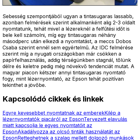
Sebesség szempontjából ugyan a tintasugaras lassabb,
azonban felmérések szerint alkalmanként alig 2-3 oldalt
nyomtatunk, tehát mivel a lézereknél a felfűtési időt is
bele kell számolni, míg egy tintasugaras néhány
másodperc után elkezdi a nyomtatást, a meccs Dobos
Csaba szerint ennél sem egyértelmű. Az IDC felmérése
szerint míg a nyugati országokban már csökken a
papírfelhasználás, addig térségünkben stagnál, tőlünk
délre és keletre pedig még növekvő tendenciát mutat. A
magyar piacon kétszer annyi tintasugaras nyomtató
fogy, mint lézernyomtató, az Epson tehát pozitívan
tekinthet a jövőbe.
Kapcsolódó cikkek és linkek
Egyre kevesebbet nyomtatnak az emberek
Kilép a
lézernyomtatók piacáról az Epson
Tervezett elavulás
miatt kapcsolja le egyes nyomtatóit az
Epson
Akadályozza az olcsó tinták használatát az
Epson
Retteghetnek a szalag mellett dolgozó munkások