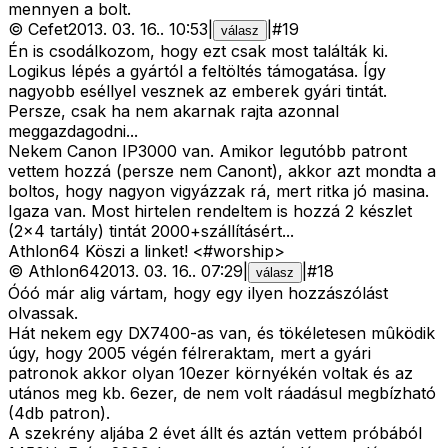
mennyen a bolt.
©
Cefet
2013. 03. 16.
.
10:53
|
|
#
19
válasz
Én is csodálkozom, hogy ezt csak most találták ki.
Logikus lépés a gyártól a feltöltés támogatása. Így
nagyobb eséllyel vesznek az emberek gyári tintát.
Persze, csak ha nem akarnak rajta azonnal
meggazdagodni...
Nekem Canon IP3000 van. Amikor legutóbb patront
vettem hozzá (persze nem Canont), akkor azt mondta a
boltos, hogy nagyon vigyázzak rá, mert ritka jó masina.
Igaza van. Most hirtelen rendeltem is hozzá 2 készlet
(2x4 tartály) tintát 2000+szállításért...
Athlon64 Köszi a linket! <#worship>
©
Athlon64
2013. 03. 16.
.
07:29
|
|
#
18
válasz
Óóó már alig vártam, hogy egy ilyen hozzászólást
olvassak.
Hát nekem egy DX7400-as van, és tökéletesen mûködik
úgy, hogy 2005 végén félreraktam, mert a gyári
patronok akkor olyan 10ezer környékén voltak és az
utános meg kb. 6ezer, de nem volt ráadásul megbízható
(4db patron).
A szekrény aljába 2 évet állt és aztán vettem próbából