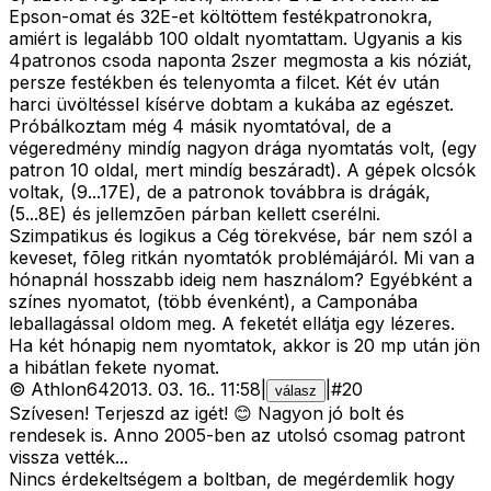
Epson-omat és 32E-et költöttem festékpatronokra,
amiért is legalább 100 oldalt nyomtattam. Ugyanis a kis
4patronos csoda naponta 2szer megmosta a kis nóziát,
persze festékben és telenyomta a filcet. Két év után
harci üvöltéssel kísérve dobtam a kukába az egészet.
Próbálkoztam még 4 másik nyomtatóval, de a
végeredmény mindíg nagyon drága nyomtatás volt, (egy
patron 10 oldal, mert mindíg beszáradt). A gépek olcsók
voltak, (9...17E), de a patronok továbbra is drágák,
(5...8E) és jellemzõen párban kellett cserélni.
Szimpatikus és logikus a Cég törekvése, bár nem szól a
keveset, fõleg ritkán nyomtatók problémájáról. Mi van a
hónapnál hosszabb ideig nem használom? Egyébként a
színes nyomatot, (több évenként), a Camponába
leballagással oldom meg. A feketét ellátja egy lézeres.
Ha két hónapig nem nyomtatok, akkor is 20 mp után jön
a hibátlan fekete nyomat.
©
Athlon64
2013. 03. 16.
.
11:58
|
|
#
20
válasz
Szívesen! Terjeszd az igét! 😊 Nagyon jó bolt és
rendesek is. Anno 2005-ben az utolsó csomag patront
vissza vették...
Nincs érdekeltségem a boltban, de megérdemlik hogy