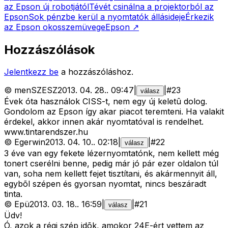
az Epson új robotjától
Tévét csinálna a projektorból az
Epson
Sok pénzbe kerül a nyomtatók állásideje
Érkezik
az Epson okosszemüvege
Epson
↗
Hozzászólások
Jelentkezz be
a hozzászóláshoz.
©
menSZESZ
2013. 04. 28.
.
09:47
|
|
#
23
válasz
Évek óta használok CISS-t, nem egy új keletû dolog.
Gondolom az Epson így akar piacot teremteni. Ha valakit
érdekel, akkor innen akár nyomtatóval is rendelhet.
www.tintarendszer.hu
©
Egerwin
2013. 04. 10.
.
02:18
|
|
#
22
válasz
3 éve van egy fekete lézernyomtatónk, nem kellett még
tonert cserélni benne, pedig már jó pár ezer oldalon túl
van, soha nem kellett fejet tisztítani, és akármennyit áll,
egybõl szépen és gyorsan nyomtat, nincs beszáradt
tinta.
©
Epü
2013. 03. 18.
.
16:59
|
|
#
21
válasz
Üdv!
Ó, azok a régi szép idõk, amokor 24E-ért vettem az