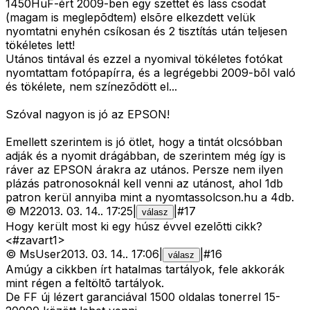
1450HuF-ért 2009-ben egy szettet és láss csodát
(magam is meglepõdtem) elsõre elkezdett velük
nyomtatni enyhén csíkosan és 2 tisztítás után teljesen
tökéletes lett!
Utános tintával és ezzel a nyomival tökéletes fotókat
nyomtattam fotópapírra, és a legrégebbi 2009-bõl való
és tökélete, nem színezõdött el...
Szóval nagyon is jó az EPSON!
Emellett szerintem is jó ötlet, hogy a tintát olcsóbban
adják és a nyomit drágábban, de szerintem még így is
ráver az EPSON árakra az utános. Persze nem ilyen
plázás patronosoknál kell venni az utánost, ahol 1db
patron kerül annyiba mint a nyomtassolcson.hu a 4db.
©
M2
2013. 03. 14.
.
17:25
|
|
#
17
válasz
Hogy került most ki egy húsz évvel ezelõtti cikk?
<#zavart1>
©
MsUser
2013. 03. 14.
.
17:06
|
|
#
16
válasz
Amúgy a cikkben írt hatalmas tartályok, fele akkorák
mint régen a feltöltõ tartályok.
De FF új lézert garanciával 1500 oldalas tonerrel 15-