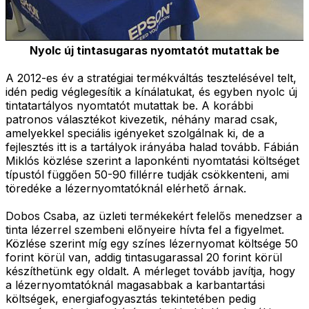
Nyolc új tintasugaras nyomtatót mutattak be
A 2012-es év a stratégiai termékváltás tesztelésével telt,
idén pedig véglegesítik a kínálatukat, és egyben nyolc új
tintatartályos nyomtatót mutattak be. A korábbi
patronos választékot kivezetik, néhány marad csak,
amelyekkel speciális igényeket szolgálnak ki, de a
fejlesztés itt is a tartályok irányába halad tovább. Fábián
Miklós közlése szerint a laponkénti nyomtatási költséget
típustól függően 50-90 fillérre tudják csökkenteni, ami
töredéke a lézernyomtatóknál elérhető árnak.
Dobos Csaba, az üzleti termékekért felelős menedzser a
tinta lézerrel szembeni előnyeire hívta fel a figyelmet.
Közlése szerint míg egy színes lézernyomat költsége 50
forint körül van, addig tintasugarassal 20 forint körül
készíthetünk egy oldalt. A mérleget tovább javítja, hogy
a lézernyomtatóknál magasabbak a karbantartási
költségek, energiafogyasztás tekintetében pedig