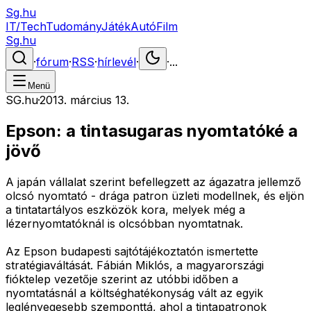
Sg.hu
IT/Tech
Tudomány
Játék
Autó
Film
Sg.hu
·
fórum
·
RSS
·
hírlevél
·
·
...
Menü
SG.hu
·
2013. március 13.
Epson: a tintasugaras nyomtatóké a
jövő
A japán vállalat szerint befellegzett az ágazatra jellemző
olcsó nyomtató - drága patron üzleti modellnek, és eljön
a tintatartályos eszközök kora, melyek még a
lézernyomtatóknál is olcsóbban nyomtatnak.
Az Epson budapesti sajtótájékoztatón ismertette
stratégiaváltását. Fábián Miklós, a magyarországi
fióktelep vezetője szerint az utóbbi időben a
nyomtatásnál a költséghatékonyság vált az egyik
leglényegesebb szemponttá, ahol a tintapatronok