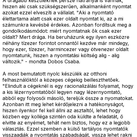
A drágább készüléknek persze hátrányai is vannak,
hiszen aki csak szükségszerűen, alkalmanként nyomtat
azokat ezzel elveszíti a vállalat. "Aki a nyomtató
élettartama alatt csak ezer oldalt nyomtat ki, az a mi
számunkra kevésbé érdekes. Azonban fordítsuk meg a
gondolkodásmódot: miért nyomtatnak ők csak ezer
oldalt? Mert drága. Ha beruházunk egy ilyen eszközre
néhány tízezer forintot onnantól kezdve már mindegy,
hogy ezer, tízezer, harmincezer vagy ötvenezer oldalt
nyomtatunk, hiszen a nyomtatási költség alig - alig
változik." - mondta Dobos Csaba.
A most bemutatott nyolc készülék az otthoni
felhasználóktól a közepes cégekig beilleszthetőek.
"Elindult a cégeknél is egy racionalizálási folyamat, hogy
a kis lézernyomtatóból legyen nagy lézernyomtató,
abból egy folyosói másoló, tereljük össze a nyomatokat.
Azonban itt meg lehet kérdőjelezni a hatékonyságot,
hiszen ilyenkor fel kell állni az asztaltól, lehet hogy
közben egy kolléga szintén oda küldte a feladatát, ő
elvitte az enyémet, tehát nem biztos, hogy ez a legjobb
választás. Ezzel szemben a külső tartályos nyomtatók
visszaadják a nyomtatás szabadságát, vissza lehet rakni