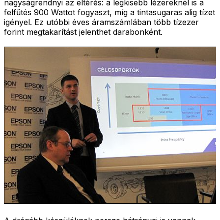
nagyságrendnyi az eltérés: a legkisebb lézereknél is a
felfűtés 900 Wattot fogyaszt, míg a tintasugaras alig tízet
igényel. Ez utóbbi éves áramszámlában több tízezer
forint megtakarítást jelenthet darabonként.