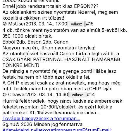
20000 között lehet venni.
Ennél jobb rendszert talált ki az EPSON???
Az oldalankénti színes nyomtatás lézerrel, meg sem
közelíti a cikkben írt túlzást!
©
MsUser
2013. 03. 14.
.
17:00
|
|
#
15
válasz
4 db. tönkre ment nyomtatóm van az elmúlt 5-évbõl kb.
350-1000 oldalt bírtak.
Ebbõl 2db. Epson 2db. Canon.
Nagyon meg éri, itthon nyomtatni tényleg!
Az utántöltéssel használt Canon bírta a legtovább, a
CSAK GYÁRI PATRONNAL HASZNÁLT HAMARABB
TÖNKRE MENT!
De mindig a nyomtató fej a gyenge pont! Hiába lesz
festék ha nem bír több ezer oldalt a fej.
A CHIP-eléssel csak az árat növelték, meg hogy még
több festék marad a patronban mert a CHIP lejár.
©
Cleawer
2013. 03. 14.
.
14:30
|
|
#
14
válasz
Hurrrá felébredtek, hogy nincs kedve az embereknek
feketét nyomtani 20-30ft/oldalért, és ezért töltik a
patronokat. Kb 15évvel levannak maradva...
További bejegyzések a fórumban...
Sg
.hu
©
2026
Minden jog fenntartva.
Adatvédelmi nyilatkozat
Impresszum
Fórum
E-mail: