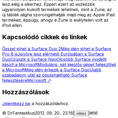
lesz elég a sikerhez. Éppen ezért az eszközök
ugyanolyan bukott termékek lehetnek, mint a Zune; az
új táblák aligha szorongathatják majd meg az Apple iPad
termékeit, éppúgy, ahogy a Zune is esélytelen volt az
iPod ellen.
Kapcsolódó cikkek és linkek
Ősszel jöhet a Surface Duo 2
Még idén jöhet a Surface
Pro 8 is
Jövőre lesz elérhető Európában a Surface
Duo
Csúszik a Surface Neo
Olcsóbb Surface modellt
készít a Microsoft
Moduláris, két kijelzős gépet fejleszthet
a Microsoft
Még idén érkezik a Surface Duo
Újabb
szabadalom utal az összehajtható Surface
fejlesztésére
Microsoft
↗
Hozzászólások
Jelentkezz be
a hozzászóláshoz.
©
DrFantastikus
2012. 09. 20.
.
23:16
|
|
#
66
válasz