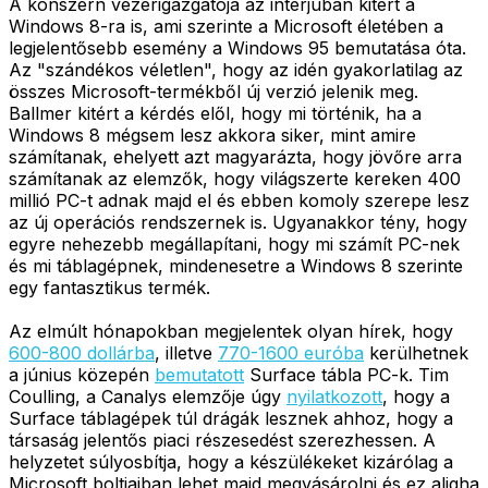
A konszern vezérigazgatója az interjúban kitért a
Windows 8-ra is, ami szerinte a Microsoft életében a
legjelentősebb esemény a Windows 95 bemutatása óta.
Az "szándékos véletlen", hogy az idén gyakorlatilag az
összes Microsoft-termékből új verzió jelenik meg.
Ballmer kitért a kérdés elől, hogy mi történik, ha a
Windows 8 mégsem lesz akkora siker, mint amire
számítanak, ehelyett azt magyarázta, hogy jövőre arra
számítanak az elemzők, hogy világszerte kereken 400
millió PC-t adnak majd el és ebben komoly szerepe lesz
az új operációs rendszernek is. Ugyanakkor tény, hogy
egyre nehezebb megállapítani, hogy mi számít PC-nek
és mi táblagépnek, mindenesetre a Windows 8 szerinte
egy fantasztikus termék.
Az elmúlt hónapokban megjelentek olyan hírek, hogy
600-800 dollárba
, illetve
770-1600 euróba
kerülhetnek
a június közepén
bemutatott
Surface tábla PC-k. Tim
Coulling, a Canalys elemzője úgy
nyilatkozott
, hogy a
Surface táblagépek túl drágák lesznek ahhoz, hogy a
társaság jelentős piaci részesedést szerezhessen. A
helyzetet súlyosbítja, hogy a készülékeket kizárólag a
Microsoft boltjaiban lehet majd megvásárolni és ez aligha