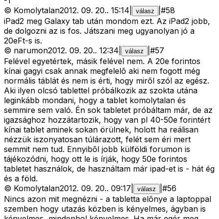
-
1
©
Komolytalan
2012. 09. 20.
.
15:14
|
|
#
58
válasz
iPad2 meg Galaxy tab után mondom ezt. Az iPad2 jobb,
de dolgozni az is fos. Játszani meg ugyanolyan jó a
20eFt-s is.
©
narumon
2012. 09. 20.
.
12:34
|
|
#
57
válasz
Felével egyetértek, másik felével nem. A 20e forintos
kínai gagyi csak annak megfelelõ aki nem fogott még
normális táblát és nem is érti, hogy mirõl szól az egész.
Aki ilyen olcsó tablettel próbálkozik az szokta utána
leginkább mondani, hogy a tablet komolytalan és
semmire sem való. Én sok tabletet próbáltam már, de az
igazsághoz hozzátartozik, hogy van pl 40-50e forintért
kínai tablet aminek sokan örülnek, holott ha reálisan
nézzük iszonyatosan túlárazott, felét sem éri mert
semmit nem tud. Ennyibõl jobb külföldi forumon is
tájékozódni, hogy ott le is írják, hogy 50e forintos
tabletet használok, de használtam már ipad-et is - hát ég
és a föld.
©
Komolytalan
2012. 09. 20.
.
09:17
|
|
#
56
válasz
Nincs azon mit megnézni - a tabletta elõnye a laptoppal
szemben hogy utazás közben is kényelmes, ágyban is
kényelmes, mindenhol kényelmes. Ha már egér meg