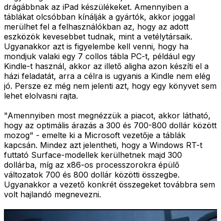
drágábbnak az iPad készülékeket. Amennyiben a
táblákat olcsóbban kínálják a gyártók, akkor joggal
merülhet fel a felhasználókban az, hogy az adott
eszközök kevesebbet tudnak, mint a vetélytársaik.
Ugyanakkor azt is figyelembe kell venni, hogy ha
mondjuk valaki egy 7 collos tábla PC-t, például egy
Kindle-t használ, akkor az illető aligha azon készíti el a
házi feladatát, arra a célra is ugyanis a Kindle nem elég
jó. Persze ez még nem jelenti azt, hogy egy könyvet sem
lehet elolvasni rajta.
"Amennyiben most megnézzük a piacot, akkor látható,
hogy az optimális árazás a 300 és 700-800 dollár között
mozog" - emelte ki a Microsoft vezetője a táblák
kapcsán. Mindez azt jelentheti, hogy a Windows RT-t
futtató Surface-modellek kerülhetnek majd 300
dollárba, míg az x86-os processzorokra épülő
változatok 700 és 800 dollár közötti összegbe.
Ugyanakkor a vezető konkrét összegeket továbbra sem
volt hajlandó megnevezni.