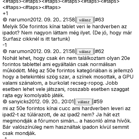
<#taps>
<#taps>
<#taps>
<#taps>
<#taps>
<#taps>
<#taps>
<#taps>
<#taps>
+
1
©
narumon
2012. 09. 20.
.
21:58
|
|
#
63
válasz
Melyik 50e forintos kínai tablet veri le hardverben az
ipadot? Nem nagyon láttam még ilyet. (De jó, hogy már
Surfasz cikknél is itt tartunk)
-
1
©
narumon
2012. 09. 20.
.
21:58
|
|
#
62
válasz
Nohát lehet, hogy csak én nem találkoztam olyan 20e
forintos tablettel ami egyáltalán csak normálisan
mûködött. Még az 50e forintos kategóriában is jellemzõ
hogy a betekintési szög szar, a színek mosottak, a GPU
valami szánalom, a burkolat recseg-ropog. Jobb
esetben lehet vele játszani, rosszabb esetben szaggat
rajta egy komolyabb játék.
©
sanyicks
2012. 09. 20.
.
20:01
|
|
#
59
válasz
mi az 50e forintos kínai cucc ami hardverben leveri az
ipad2-t az túlárazott, de az ipad2 nem? Ja hát ezt
megmondják a fórumon simán... a hasonló alma hívõk.
Bár valószínüleg nem használtak ipadon kívül semmit
csak mondják.