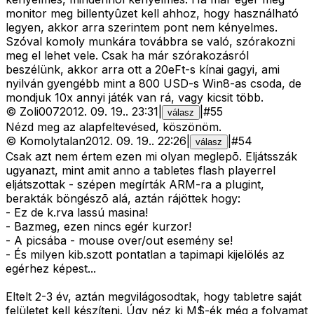
monitor meg billentyûzet kell ahhoz, hogy használható
legyen, akkor arra szerintem pont nem kényelmes.
Szóval komoly munkára továbbra se való, szórakozni
meg el lehet vele. Csak ha már szórakozásról
beszélünk, akkor arra ott a 20eFt-s kínai gagyi, ami
nyilván gyengébb mint a 800 USD-s Win8-as csoda, de
mondjuk 10x annyi játék van rá, vagy kicsit több.
©
Zoli007
2012. 09. 19.
.
23:31
|
|
#
55
válasz
Nézd meg az alapfeltevésed, köszönöm.
©
Komolytalan
2012. 09. 19.
.
22:26
|
|
#
54
válasz
Csak azt nem értem ezen mi olyan meglepõ. Eljátsszák
ugyanazt, mint amit anno a tabletes flash playerrel
eljátszottak - szépen megírták ARM-ra a plugint,
berakták böngészõ alá, aztán rájöttek hogy:
- Ez de k.rva lassú masina!
- Bazmeg, ezen nincs egér kurzor!
- A picsába - mouse over/out esemény se!
- És milyen kib.szott pontatlan a tapimapi kijelölés az
egérhez képest...
Eltelt 2-3 év, aztán megvilágosodtak, hogy tabletre saját
felületet kell készíteni. Úgy néz ki M$-ék még a folyamat