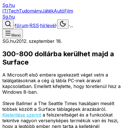
Sg.hu
IT/Tech
Tudomány
Játék
Autó
Film
Sg.hu
·
fórum
·
RSS
·
hírlevél
·
·
...
Menü
SG.hu
·
2012. szeptember 18.
300-800 dollárba kerülhet majd a
Surface
A Microsoft első embere igyekezett véget vetni a
találgatásoknak a cég új tábla PC-inek áraival
kapcsolatban. Emellett kifejtette, hogy töretlenül hisz a
Windows 8-ban.
Steve Ballmer a The Seattle Times hasábjain mesélt
többek között a Surface táblagépek árazásáról.
Kijelentése szerint
a felszereltséget és a funkciókat
tekintve nagyon versenyképes termékük van és hiszi,
hogy a legtöbb ember nem tartja a kelleténél