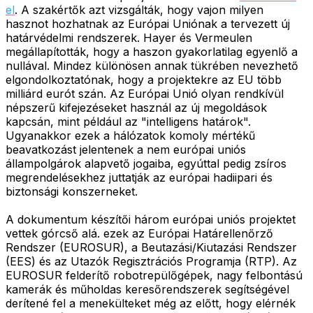
el
. A szakértők azt vizsgálták, hogy vajon milyen
hasznot hozhatnak az Európai Uniónak a tervezett új
határvédelmi rendszerek. Hayer és Vermeulen
megállapították, hogy a haszon gyakorlatilag egyenlő a
nullával. Mindez különösen annak tükrében nevezhető
elgondolkoztatónak, hogy a projektekre az EU több
milliárd eurót szán. Az Európai Unió olyan rendkívül
népszerű kifejezéseket használ az új megoldások
kapcsán, mint például az "intelligens határok".
Ugyanakkor ezek a hálózatok komoly mértékű
beavatkozást jelentenek a nem európai uniós
állampolgárok alapvető jogaiba, egyúttal pedig zsíros
megrendelésekhez juttatják az európai hadiipari és
biztonsági konszerneket.
A dokumentum készítői három európai uniós projektet
vettek górcső alá. ezek az Európai Határellenőrző
Rendszer (EUROSUR), a Beutazási/Kiutazási Rendszer
(EES) és az Utazók Regisztrációs Programja (RTP). Az
EUROSUR felderítő robotrepülőgépek, nagy felbontású
kamerák és műholdas keresőrendszerek segítségével
derítené fel a menekülteket még az előtt, hogy elérnék