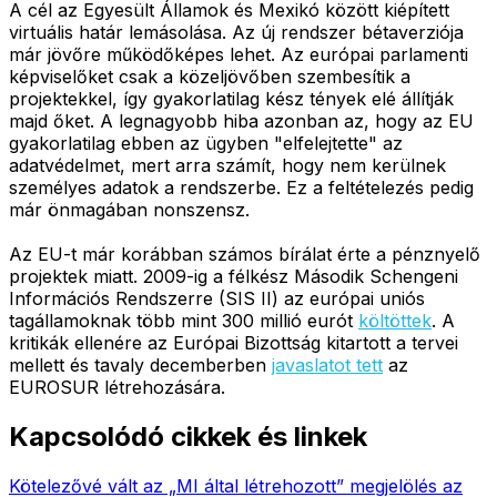
A cél az Egyesült Államok és Mexikó között kiépített
virtuális határ lemásolása. Az új rendszer bétaverziója
már jövőre működőképes lehet. Az európai parlamenti
képviselőket csak a közeljövőben szembesítik a
projektekkel, így gyakorlatilag kész tények elé állítják
majd őket. A legnagyobb hiba azonban az, hogy az EU
gyakorlatilag ebben az ügyben "elfelejtette" az
adatvédelmet, mert arra számít, hogy nem kerülnek
személyes adatok a rendszerbe. Ez a feltételezés pedig
már önmagában nonszensz.
Az EU-t már korábban számos bírálat érte a pénznyelő
projektek miatt. 2009-ig a félkész Második Schengeni
Információs Rendszerre (SIS II) az európai uniós
tagállamoknak több mint 300 millió eurót
költöttek
. A
kritikák ellenére az Európai Bizottság kitartott a tervei
mellett és tavaly decemberben
javaslatot tett
az
EUROSUR létrehozására.
Kapcsolódó cikkek és linkek
Kötelezővé vált az „MI által létrehozott” megjelölés az