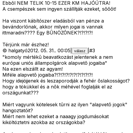
Ebbõl NEM TELIK 10-15 EZER KM HAJÓÚTRA!
A csempészek sem ingyen szállítják ezeket, sõõõt!
Ha viszont kábítószer eladásból van pénze a
bevándorlónak, akkor milyen jogai is vannak
ittmaradni???? Egy BÛNÖZÕNEK?!?!?!?!
Térjünk már észhez!
©
halgatyó
2012. 05. 31.
.
00:05
|
|
#
3
válasz
"komoly mértékû beavatkozást jelentenek a nem
európai uniós állampolgárok alapvetõ jogaiba"
Na ezen elszállt az agyam!
Miféle alapvetõ jogaiba?!?!?!?!?!?!?!?!?!?!
Hogy idejöjjenek és leszaporodják a fehér õslakosságot?
hogy a tökükkel és a nõk méhével foglalják el az
országunkat???
Miért vagyunk kötelesek tûrni az ilyen "alapvetõ jogok"
hangoztatóit?
Miért nem lehet ezeket a naaagy jogdumásokat
kiköltöztetni azokba az országokba?