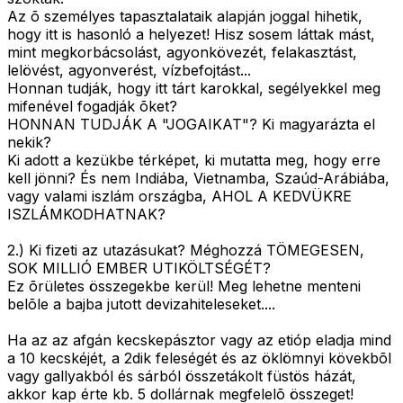
Az õ személyes tapasztalataik alapján joggal hihetik,
hogy itt is hasonló a helyezet! Hisz sosem láttak mást,
mint megkorbácsolást, agyonkövezét, felakasztást,
lelövést, agyonverést, vízbefojtást...
Honnan tudják, hogy itt tárt karokkal, segélyekkel meg
mifenével fogadják õket?
HONNAN TUDJÁK A "JOGAIKAT"? Ki magyarázta el
nekik?
Ki adott a kezükbe térképet, ki mutatta meg, hogy erre
kell jönni? És nem Indiába, Vietnamba, Szaúd-Arábiába,
vagy valami iszlám országba, AHOL A KEDVÜKRE
ISZLÁMKODHATNAK?
2.) Ki fizeti az utazásukat? Méghozzá TÖMEGESEN,
SOK MILLIÓ EMBER UTIKÖLTSÉGÉT?
Ez õrületes összegekbe kerül! Meg lehetne menteni
belõle a bajba jutott devizahiteleseket....
Ha az az afgán kecskepásztor vagy az etióp eladja mind
a 10 kecskéjét, a 2dik feleségét és az öklömnyi kövekbõl
vagy gallyakból és sárból összetákolt füstös házát,
akkor kap érte kb. 5 dollárnak megfelelõ összeget!