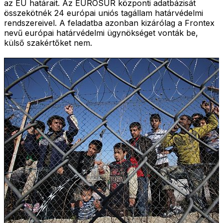
az EU határait. Az EUROSUR központi adatbázisát
összekötnék 24 európai uniós tagállam határvédelmi
rendszereivel. A feladatba azonban kizárólag a Frontex
nevű európai határvédelmi ügynökséget vonták be,
külső szakértőket nem.