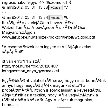
nigrációnak<#vigyor4>
<#szomoru1>
)
©
mr9
2012. 05. 31.
.
13:38
|
|
#
7
válasz
-.-
©
mr9
2012. 05. 31.
.
13:34
|
|
#
6
válasz
Itt rÃ¶gtÃ¶n az elejÃ©n a bevezetÃ©s:
Wetzel TamÃ¡s: A bevÃ¡ndorlÃ¡s kÃ©rdÃ©se
MagyarorszÃ¡gon
www.jak.ppke.hu/tanszek/doktori/letolt/wt_dolg.pdf
"A csempÃ©szek sem ingyen szÃ¡llÃ­tjÃ¡k ezeket,
sÃµÃµÃµt!"
itt van erro"l 1-2 szÃ³:
http://nol.hu/belfold/20120407-
lefagyasztott_anya_gyermekkel
EgyÃ©bkÃ©nt valahol rÃ¶hej ez, hogy nincs bennÃ¼nk
annyi, hogy megvÃ©djÃ¼k magunkat etto"l a
problÃ©mÃ¡tÃ³l, itthon is folyik lassan a keveredÃ©s.
Ãšgy tu"nik az a taktika, hogy jÃ³l elvegyÃ¼lÃ¼nk a
tÃ¶bbi nÃ©p kÃ¶zÃ©, Ã­gy Ã¡lcÃ¡zzuk magunkat,
hehe... -.-