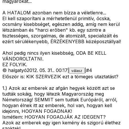
magyarokat...
A HATALOM azonban nem bízza a véletlenre...
El kell szaporítani a mérhetetlenül primitív, ócska,
ocsmány kisebbséget, egészen addig, amíg nem kerül
létszámban és "harci erõben" kb. egy szintre a
tisztességes, szorgalmas, de atomizált, specializált és
ezért sérülékenyebb, ÉRZÉKENYEBB középosztállyal!
Ahol pedig nincs ilyen kisebbség, ODA BE KELL
VÁNDOROLTATNI.
EZ FOLYIK.
©
halgatyó
2012. 05. 31.
.
00:17
|
|
#
4
válasz
Elõször is: KIK SZERVEZIK ezt a tömeges utaztatást?
1.) Azok az emberek az afgán hegyek között azt se
tudták sokáig, hogy létezik Magyarország meg
Németország! SEMMIT sem tudtak Európáról, arról,
hogyan élnek itt az emberek, hol van, hogyan kell
idejönni, HOGYAN FOGADNAK!
Ismétlem: HOGYAN FOGADJÁK AZ IDEGENT?
Azok az emberek egy igen kemény és szigorú élethez
szoktak!