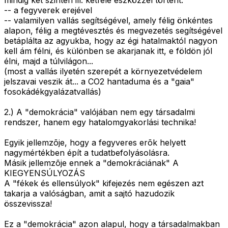
mindig két szinten ill. kétféle eszközzel történt:
-- a fegyverek erejével
-- valamilyen vallás segítségével, amely félig önkéntes
alapon, félig a megtévesztés és megvezetés segítségével
betáplálta az agyukba, hogy az égi hatalmaktól nagyon
kell ám félni, és különben se akarjanak itt, e földön jól
élni, majd a túlvilágon...
(most a vallás ilyetén szerepét a környezetvédelem
jelszavai veszik át... a CO2 hantaduma és a "gaia"
fosokádékgyalázatvallás)
2.) A "demokrácia" valójában nem egy társadalmi
rendszer, hanem egy hatalomgyakorlási technika!
Egyik jellemzõje, hogy a fegyveres erõk helyett
nagymértékben épít a tudatbefolyásolásra.
Másik jellemzõje ennek a "demokráciának" A
KIEGYENSÚLYOZÁS
A "fékek és ellensúlyok" kifejezés nem egészen azt
takarja a valóságban, amit a sajtó hazudozik
összevissza!
Ez a "demokrácia" azon alapul, hogy a társadalmakban