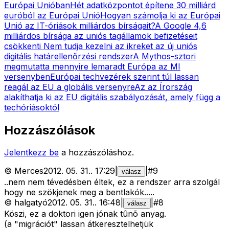
Európai Unióban
Hét adatközpontot építene 30 milliárd
euróból az Európai Unió
Hogyan számolja ki az Európai
Unió az IT-óriások milliárdos bírságait?
A Google 4,6
milliárdos bírsága az uniós tagállamok befizetéseit
csökkenti
Nem tudja kezelni az ikreket az új uniós
digitális határellenőrzési rendszer
A Mythos-sztori
megmutatta mennyire lemaradt Európa az MI
versenyben
Európai techvezérek szerint túl lassan
reagál az EU a globális versenyre
Az az Írország
alakíthatja ki az EU digitális szabályozását, amely függ a
techóriásoktól
Hozzászólások
Jelentkezz be
a hozzászóláshoz.
©
Merces
2012. 05. 31.
.
17:29
|
|
#
9
válasz
..nem nem tévedésben éltek, ez a rendszer arra szolgál
hogy ne szökjenek meg a bentlakók.....
©
halgatyó
2012. 05. 31.
.
16:48
|
|
#
8
válasz
Köszi, ez a doktori igen jónak tûnõ anyag.
(a "migrációt" lassan átkeresztelhetjük