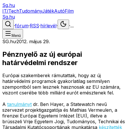
Sg.hu
IT/Tech
Tudomány
Játék
Autó
Film
Sg.hu
·
fórum
·
RSS
·
hírlevél
·
·
...
Menü
SG.hu
·
2012. május 29.
Pénznyelő az új európai
határvédelmi rendszer
Európai szakemberek rámutattak, hogy az új
határvédelmi programok gyakorlatilag semmilyen
szempontból sem lesznek hasznosak az EU számára,
viszont cserébe több milliárd eurót emésztenek fel.
A
tanulmányt
dr. Ben Hayer, a Statewatch nevű
szervezet projektigazgatója és Mathias Vermeulen, a
firenzei Európai Egyetemi Intézet (EUI), illetve a
brüsszeli Vrije Egyetem Jogi, Tudományos, Technikai és
Társadalmi Kutatócsoportjának munkatársa
készítették