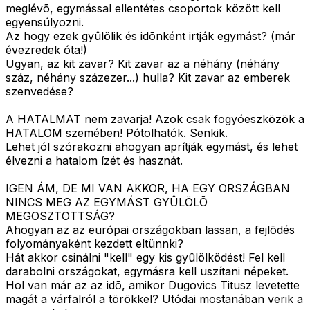
meglévõ, egymással ellentétes csoportok között kell
egyensúlyozni.
Az hogy ezek gyûlölik és idõnként irtják egymást? (már
évezredek óta!)
Ugyan, az kit zavar? Kit zavar az a néhány (néhány
száz, néhány százezer...) hulla? Kit zavar az emberek
szenvedése?
A HATALMAT nem zavarja! Azok csak fogyóeszközök a
HATALOM szemében! Pótolhatók. Senkik.
Lehet jól szórakozni ahogyan aprítják egymást, és lehet
élvezni a hatalom ízét és hasznát.
IGEN ÁM, DE MI VAN AKKOR, HA EGY ORSZÁGBAN
NINCS MEG AZ EGYMÁST GYÛLÖLÕ
MEGOSZTOTTSÁG?
Ahogyan az az európai országokban lassan, a fejlõdés
folyományaként kezdett eltünnki?
Hát akkor csinálni "kell" egy kis gyûlölködést! Fel kell
darabolni országokat, egymásra kell uszítani népeket.
Hol van már az az idõ, amikor Dugovics Titusz levetette
magát a várfalról a törökkel? Utódai mostanában verik a