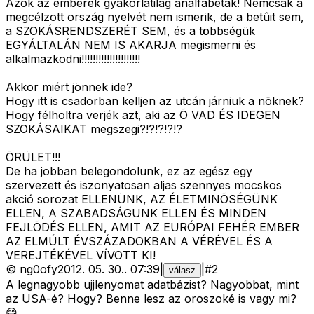
Azok az emberek gyakorlatilag analfabéták! Nemcsak a
megcélzott ország nyelvét nem ismerik, de a betûit sem,
a SZOKÁSRENDSZERÉT SEM, és a többségük
EGYÁLTALÁN NEM IS AKARJA megismerni és
alkalmazkodni!!!!!!!!!!!!!!!!!!!!!
Akkor miért jönnek ide?
Hogy itt is csadorban kelljen az utcán járniuk a nõknek?
Hogy félholtra verjék azt, aki az Õ VAD ÉS IDEGEN
SZOKÁSAIKAT megszegi?!?!?!?!?
ÕRÜLET!!!
De ha jobban belegondolunk, ez az egész egy
szervezett és iszonyatosan aljas szennyes mocskos
akció sorozat ELLENÜNK, AZ ÉLETMINÕSÉGÜNK
ELLEN, A SZABADSÁGUNK ELLEN ÉS MINDEN
FEJLÕDÉS ELLEN, AMIT AZ EURÓPAI FEHÉR EMBER
AZ ELMÚLT ÉVSZÁZADOKBAN A VÉRÉVEL ÉS A
VEREJTÉKÉVEL VÍVOTT KI!
©
ng0ofy
2012. 05. 30.
.
07:39
|
|
#
2
válasz
A legnagyobb ujjlenyomat adatbázist? Nagyobbat, mint
az USA-é? Hogy? Benne lesz az oroszoké is vagy mi?
😄