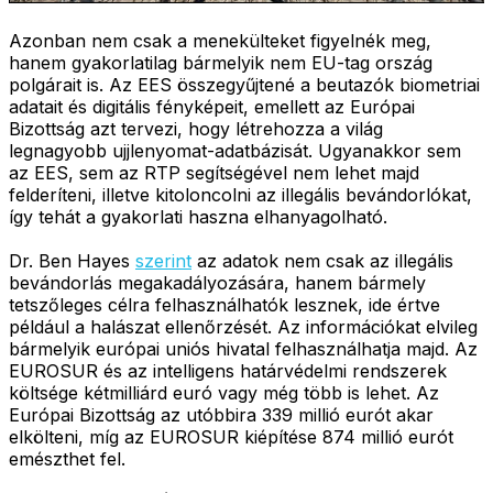
Azonban nem csak a menekülteket figyelnék meg,
hanem gyakorlatilag bármelyik nem EU-tag ország
polgárait is. Az EES összegyűjtené a beutazók biometriai
adatait és digitális fényképeit, emellett az Európai
Bizottság azt tervezi, hogy létrehozza a világ
legnagyobb ujjlenyomat-adatbázisát. Ugyanakkor sem
az EES, sem az RTP segítségével nem lehet majd
felderíteni, illetve kitoloncolni az illegális bevándorlókat,
így tehát a gyakorlati haszna elhanyagolható.
Dr. Ben Hayes
szerint
az adatok nem csak az illegális
bevándorlás megakadályozására, hanem bármely
tetszőleges célra felhasználhatók lesznek, ide értve
például a halászat ellenőrzését. Az információkat elvileg
bármelyik európai uniós hivatal felhasználhatja majd. Az
EUROSUR és az intelligens határvédelmi rendszerek
költsége kétmilliárd euró vagy még több is lehet. Az
Európai Bizottság az utóbbira 339 millió eurót akar
elkölteni, míg az EUROSUR kiépítése 874 millió eurót
emészthet fel.