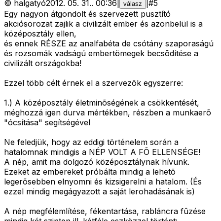
©
halgatyó
2012. 05. 31.
.
00:36
|
|
#
5
válasz
Egy nagyon átgondolt és szervezett pusztító
akciósorozat zajlik a civilizált ember és azonbelül is a
középosztály ellen,
és ennek RÉSZE az analfabéta de csótány szaporaságú
és rozsomák vadságú embertömegek becsõdítése a
civilizált országokba!
Ezzel több célt érnek el a szervezõk egyszerre:
1.) A középosztály életminõségének a csökkentését,
méghozzá igen durva mértékben, részben a munkaerõ
"ócsítása" segítségével
Ne feledjük, hogy az eddigi történelem során a
hatalomnak mindigis a NÉP VOLT A FÕ ELLENSÉGE!
A nép, amit ma dolgozó középosztálynak hívunk.
Ezeket az embereket próbálta mindig a lehetõ
legerõsebben elnyomni és kizsigerelni a hatalom. (És
ezzel mindig megágyazott a saját lerohadásának is)
A nép megfélemlítése, fékentartása, rabláncra fûzése