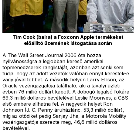
Tim Cook (balra) a Foxconn Apple termékeket
előállító üzemének látogatása során
A The Wall Street Journal 2006 óta hozza
nyilvánosságra a legjobban kereső amerikai
topmenedzserek ranglistáját, azonban azt senki sem
tudja, hogy az adott vezetők valóban ennyit kerestek-e
vagy jóval többet. A második helyen Larry Ellison, az
Oracle vezérigazgatója található, aki a tavalyi üzleti
évben 76 millió dollárt kapott. A dobogó legalsó fokára
69,3 millió dolláros bevételével Leslie Moonves, a CBS
első embere állhatna fel. A negyedik helyet Ron
Johnson (J. C. Penny áruházlánc, 53,3 millió dollár),
míg az ötödiket pedig Sanjay Jha, a Motorola Mobility
vezérigazgatója szerezte meg, 46,6 millió dolláros
bevételével.