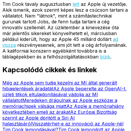
Tim Cook tavaly augusztusban
lett
az Apple új vezetője.
Akik ismerik, azok szerint képes lesz a csúcson tartani a
vállalatot. Nem "látnok", mint a számítástechnikai
gurunak tartott Jobs, de fenn tudja tartani a cég
innovatív szellemét. Az üzletember a kinevezése óta
már jelentős sikereket könyvelhetett el, márciusban
például kiderült, hogy az Apple 45 milliárd dollárt
ad
vissza
részvényeseinek, ami jót tett a cég árfolyamának.
A kaliforniai konszern egyébként továbbra is a
táblagépekben és a felhőszolgáltatásokban
bízik
.
Kapcsolódó cikkek és linkek
Még az Apple sem tudja kezelni az MI által generált
hibajelentések áradatát
Az Apple beperelte az OpenAI-t,
üzleti titkok eltulajdonításával vádolja az MI
vállalatot
Meredeken drágulnak az Apple eszközei a
memóriachipek válsága miatt
Az Apple a memóriahiány
következtében emeli az árakat
Az Európai Bizottság
szerint az Apple döntött a Siri AI
halasztásáról
Visszatérhet-e az innováció az Apple-nél
Tim Cook lemondásával?
Tim Cook lemondott az Apple