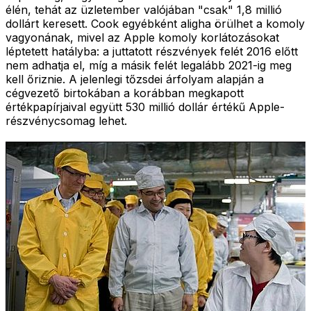
élén, tehát az üzletember valójában "csak" 1,8 millió
dollárt keresett. Cook egyébként aligha örülhet a komoly
vagyonának, mivel az Apple komoly korlátozásokat
léptetett hatályba: a juttatott részvények felét 2016 előtt
nem adhatja el, míg a másik felét legalább 2021-ig meg
kell őriznie. A jelenlegi tőzsdei árfolyam alapján a
cégvezető birtokában a korábban megkapott
értékpapírjaival együtt 530 millió dollár értékű Apple-
részvénycsomag lehet.