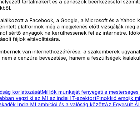
elhelyezett tartalmakért és a panaszok beérkezésétől számít
kből.
 találkozott a Facebook, a Google, a Microsoft és a Yahoo k
rintett platformok még a megjelenés előtt vizsgálják meg a f
mot sértő anyagok ne kerülhessenek fel az internetre. Időkö
solt fájlok eltávolítására.
ió embernek van internethozzáférése, a szakemberek ugyan
ént nem a cenzúra bevezetése, hanem a feszültségek kiala
dság korlátozását
Milliók munkáját fenyegeti a mesterséges i
abban végzi ki az MI az indiai IT-szektort
Pinokkió emojik m
kadék India MI ambíciói és a valóság között
Az Egyesült Áll