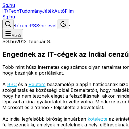
Sg.hu
IT/Tech
Tudomány
Játék
Autó
Film
Sg.hu
·
fórum
·
RSS
·
hírlevél
·
·
...
Menü
SG.hu
·
2012. február 8.
Engednek az IT-cégek az indiai cenz
Több mint húsz internetes cég számos olyan tartalmat törö
hogy bezárják a portáljaikat.
A
BBC
és a
Reuters
beszámolója alapján hatásosnak bizony
szolgáltatás és közösségi oldal üzemeltetőit, hogy haladék
hogy ha nem tesznek eleget a felszólításnak, akkor minden 
lépéssel a kínai gyakorlatot követte volna. Minderre azon
Microsoft és a Yahoo - teljesítette a követelést.
Az indiai legfelsőbb bíróság januárban
kötelezte
az érintet
fejlesszenek ki, amelyek megfelelnek a helyi előírásoknak