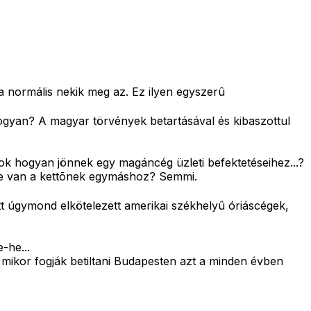
a normális nekik meg az. Ez ilyen egyszerû
 Hogyan? A magyar törvények betartásával és kibaszottul
zok hogyan jönnek egy magáncég üzleti befektetéseihez...?
öze van a kettõnek egymáshoz? Semmi.
t úgymond elkötelezett amerikai székhelyû óriáscégek,
-he...
mikor fogják betiltani Budapesten azt a minden évben