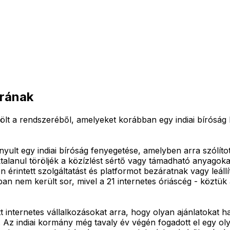
úrának
lt a rendszeréből, amelyeket korábban egy indiai bíróság k
ult egy indiai bíróság fenyegetése, amelyben arra szólítot
talanul töröljék a közízlést sértő vagy támadható anyagokat
érintett szolgáltatást és platformot bezáratnak vagy leállí
ban nem került sor, mivel a 21 internetes óriáscég - köztü
t internetes vállalkozásokat arra, hogy olyan ajánlatokat ha
. Az indiai kormány még tavaly év végén fogadott el egy ol