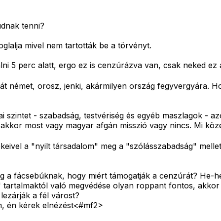
udnak tenni?
glalja mivel nem tartották be a törvényt.
i 5 perc alatt, ergo ez is cenzúrázva van, csak neked ez 
káját német, orosz, jenki, akármilyen ország fegyvergyára.
ai szintet - szabadság, testvériség és egyéb maszlagok - a
gy akkor most vagy magyar afgán misszió vagy nincs. Mi k
ivel a "nyilt társadalom" meg a "szólásszabadság" mellet
meg a fácsebúknak, hogy miért támogatják a cenzúrát? He-he
 tartalmaktól való megvédése olyan roppant fontos, akkor 
ezárják a fél várost?
ttem, én kérek elnézést<#mf2>