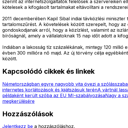
szerint az internetszolgáltatók felelősek a szervereiken 
kötelesek a kifogásolt tartalmakat eltávolítani a rendszerei
2011 decemberében Kapil Sibal indiai távközlési miniszter
tartalomszűrést. A követelések között szerepelt, hogy az é
gondoskodjanak arról, hogy a közízlést, valamint az iszlá
bíróságnál, amely a vállalatoknak 15 nap időt adott a kifogá
Indiában a lakosság tíz százalékának, mintegy 120 mill
évben 300 millióra nő majd. Az új törvény célja egyébk
között.
Kapcsolódó cikkek és linkek
Németországban egyre nagyobb vita övezi a szólásszaba
internetes korlátozások és kijátszásuk terén
A vártnál lass
példaként került szóba az EU MI-szabályozása
Nagy a sza
megkerülésére
Hozzászólások
Jelentkezz be
a hozzászóláshoz.