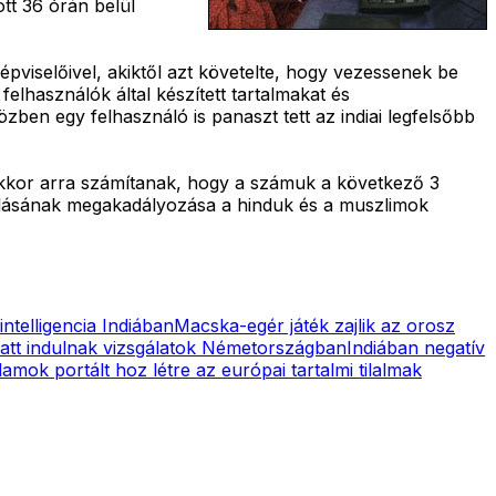
ott 36 órán belül
épviselőivel, akiktől azt követelte, hogy vezessenek be
elhasználók által készített tartalmakat és
zben egy felhasználó is panaszt tett az indiai legfelsőbb
akkor arra számítanak, hogy a számuk a következő 3
kulásának megakadályozása a hinduk és a muszlimok
ntelligencia Indiában
Macska-egér játék zajlik az orosz
iatt indulnak vizsgálatok Németországban
Indiában negatív
amok portált hoz létre az európai tartalmi tilalmak