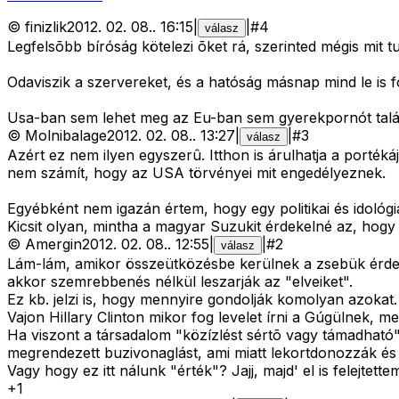
©
finizlik
2012. 02. 08.
.
16:15
|
|
#
4
válasz
Legfelsõbb bíróság kötelezi õket rá, szerinted mégis mit t
Odaviszik a szervereket, és a hatóság másnap mind le is fo
Usa-ban sem lehet meg az Eu-ban sem gyerekpornót találn
©
Molnibalage
2012. 02. 08.
.
13:27
|
|
#
3
válasz
Azért ez nem ilyen egyszerû. Itthon is árulhatja a porté
nem számít, hogy az USA törvényei mit engedélyeznek.
Egyébként nem igazán értem, hogy egy politikai és idológi
Kicsit olyan, mintha a magyar Suzukit érdekelné az, ho
©
Amergin
2012. 02. 08.
.
12:55
|
|
#
2
válasz
Lám-lám, amikor összeütközésbe kerülnek a zsebük érdeke
akkor szemrebbenés nélkül leszarják az "elveiket".
Ez kb. jelzi is, hogy mennyire gondolják komolyan azokat.
Vajon Hillary Clinton mikor fog levelet írni a Gúgülnek, 
Ha viszont a társadalom "közízlést sértõ vagy támadható"
megrendezett buzivonaglást, ami miatt lekortdonozzák és l
Vagy hogy ez itt nálunk "érték"? Jajj, majd' el is felejte
+
1