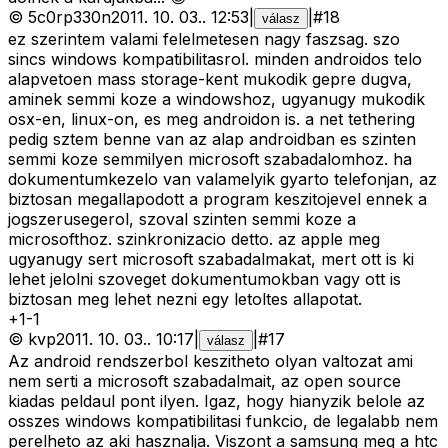
©
5c0rp330n
2011. 10. 03.
.
12:53
|
|
#
18
válasz
ez szerintem valami felelmetesen nagy faszsag. szo
sincs windows kompatibilitasrol. minden androidos telo
alapvetoen mass storage-kent mukodik gepre dugva,
aminek semmi koze a windowshoz, ugyanugy mukodik
osx-en, linux-on, es meg androidon is. a net tethering
pedig sztem benne van az alap androidban es szinten
semmi koze semmilyen microsoft szabadalomhoz. ha
dokumentumkezelo van valamelyik gyarto telefonjan, az
biztosan megallapodott a program keszitojevel ennek a
jogszerusegerol, szoval szinten semmi koze a
microsofthoz. szinkronizacio detto. az apple meg
ugyanugy sert microsoft szabadalmakat, mert ott is ki
lehet jelolni szoveget dokumentumokban vagy ott is
biztosan meg lehet nezni egy letoltes allapotat.
+
1
-
1
©
kvp
2011. 10. 03.
.
10:17
|
|
#
17
válasz
Az android rendszerbol keszitheto olyan valtozat ami
nem serti a microsoft szabadalmait, az open source
kiadas peldaul pont ilyen. Igaz, hogy hianyzik belole az
osszes windows kompatibilitasi funkcio, de legalabb nem
perelheto az aki hasznalja. Viszont a samsung meg a htc