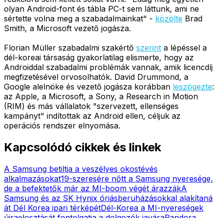
olyan Android-font és tábla PC-t sem láttunk, ami ne
sértette volna meg a szabadalmainkat" -
közölte
Brad
Smith, a Microsoft vezető jogásza.
Florian Müller szabadalmi szakértő
szerint
a lépéssel a
dél-koreai társaság gyakorlatilag elismerte, hogy az
Androiddal szabadalmi problémák vannak, amik licencdíj
megfizetésével orvosolhatók. David Drummond, a
Google alelnöke és vezető jogásza korábban
leszögezte
:
az Apple, a Microsoft, a Sony, a Research in Motion
(RIM) és más vállalatok "szervezett, ellenséges
kampányt" indítottak az Android ellen, céljuk az
operációs rendszer elnyomása.
Kapcsolódó cikkek és linkek
A Samsung betiltja a veszélyes okostévés
alkalmazásokat
19-szeresére nőtt a Samsung nyeresége,
de a befektetők már az MI-boom végét árazzák
A
Samsung és az SK Hynix óriásberuházásokkal alakítaná
át Dél Korea ipari térképét
Dél-Korea a MI-nyereségek
újraelosztását fontolgatja a dolgozók javára
Pandora