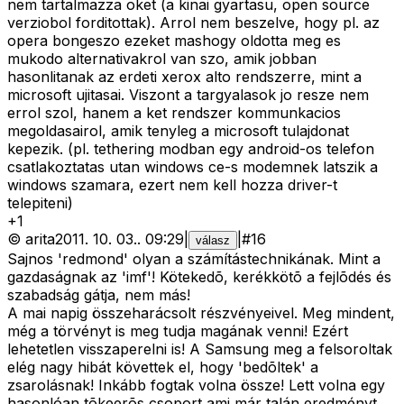
nem tartalmazza oket (a kinai gyartasu, open source
verziobol forditottak). Arrol nem beszelve, hogy pl. az
opera bongeszo ezeket mashogy oldotta meg es
mukodo alternativakrol van szo, amik jobban
hasonlitanak az erdeti xerox alto rendszerre, mint a
microsoft ujitasai. Viszont a targyalasok jo resze nem
errol szol, hanem a ket rendszer kommunkacios
megoldasairol, amik tenyleg a microsoft tulajdonat
kepezik. (pl. tethering modban egy android-os telefon
csatlakoztatas utan windows ce-s modemnek latszik a
windows szamara, ezert nem kell hozza driver-t
telepiteni)
+
1
©
arita
2011. 10. 03.
.
09:29
|
|
#
16
válasz
Sajnos 'redmond' olyan a számítástechnikának. Mint a
gazdaságnak az 'imf'! Kötekedõ, kerékkötõ a fejlõdés és
szabadság gátja, nem más!
A mai napig összeharácsolt részvényeivel. Meg mindent,
még a törvényt is meg tudja magának venni! Ezért
lehetetlen visszaperelni is! A Samsung meg a felsoroltak
elég nagy hibát követtek el, hogy 'bedõltek' a
zsarolásnak! Inkább fogtak volna össze! Lett volna egy
hasonlóan tõkeerõs csoport ami már talán eredményt