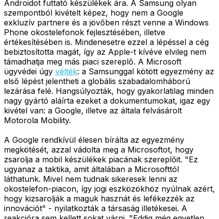
Androidot futtató készülékek ára. A Samsung olyan
szempontból kivételt képez, hogy nem a Google
exkluzív partnere és a jövőben részt venne a Windows
Phone okostelefonok fejlesztésében, illetve
értékesítésében is. Mindenesetre ezzel a lépéssel a cég
bebiztosította magát, így az Apple-t kívéve elvileg nem
támadhatja meg más piaci szereplő. A Microsoft
ügyvédei úgy
vélték
: a Samsunggal kötött egyezmény az
első lépést jelentheti a globális szabadalomháború
lezárása felé. Hangsúlyozták, hogy gyakorlatilag minden
nagy gyártó aláírta ezeket a dokumentumokat, igaz egy
kivétel van: a Google, illetve az általa felvásárolt
Motorola Mobility.
A Google rendkívül élesen bírálta az egyezmény
megkötését, azzal vádolta meg a Microsoftot, hogy
zsarolja a mobil készülékek piacának szereplőit. "Ez
ugyanaz a taktika, amit általában a Microsofttól
láthatunk. Mivel nem tudnak sikeresek lenni az
okostelefon-piacon, így jogi eszközökhöz nyúlnak azért,
hogy kizsarolják a maguk hasznát és lefékezzék az
innovációt" - nyilatkozták a társaság illetékesei. A
reakcióra sem kellett sokat várni. "Eddig még egyetlen