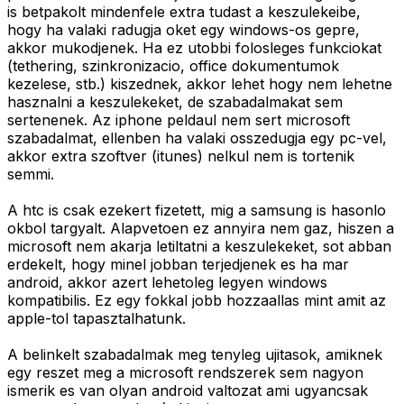
is betpakolt mindenfele extra tudast a keszulekeibe,
hogy ha valaki radugja oket egy windows-os gepre,
akkor mukodjenek. Ha ez utobbi folosleges funkciokat
(tethering, szinkronizacio, office dokumentumok
kezelese, stb.) kiszednek, akkor lehet hogy nem lehetne
hasznalni a keszulekeket, de szabadalmakat sem
sertenenek. Az iphone peldaul nem sert microsoft
szabadalmat, ellenben ha valaki osszedugja egy pc-vel,
akkor extra szoftver (itunes) nelkul nem is tortenik
semmi.
A htc is csak ezekert fizetett, mig a samsung is hasonlo
okbol targyalt. Alapvetoen ez annyira nem gaz, hiszen a
microsoft nem akarja letiltatni a keszulekeket, sot abban
erdekelt, hogy minel jobban terjedjenek es ha mar
android, akkor azert lehetoleg legyen windows
kompatibilis. Ez egy fokkal jobb hozzaallas mint amit az
apple-tol tapasztalhatunk.
A belinkelt szabadalmak meg tenyleg ujitasok, amiknek
egy reszet meg a microsoft rendszerek sem nagyon
ismerik es van olyan android valtozat ami ugyancsak