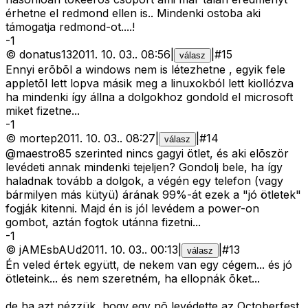
érhetne el redmond ellen is.. Mindenki ostoba aki
támogatja redmond-ot....!
-
1
©
donatus13
2011. 10. 03.
.
08:56
|
|
#
15
válasz
Ennyi erõbõl a windows nem is létezhetne , egyik fele
appletõl lett lopva másik meg a linuxokból lett kiollózva
ha mindenki így állna a dolgokhoz gondold el microsoft
miket fizetne...
-
1
©
mortep
2011. 10. 03.
.
08:27
|
|
#
14
válasz
@maestro85 szerinted nincs gagyi ötlet, és aki elõször
levédeti annak mindenki tejeljen? Gondolj bele, ha így
haladnak tovább a dolgok, a végén egy telefon (vagy
bármilyen más kütyü) árának 99%-át ezek a "jó ötletek"
fogják kitenni. Majd én is jól levédem a power-on
gombot, aztán fogtok utánna fizetni...
-
1
©
jAMEsbAUd
2011. 10. 03.
.
00:13
|
|
#
13
válasz
Én veled értek együtt, de nekem van egy cégem... és jó
ötleteink... és nem szeretném, ha ellopnák õket...
de ha azt nézzük, hogy egy nõ levédette az Octoberfest