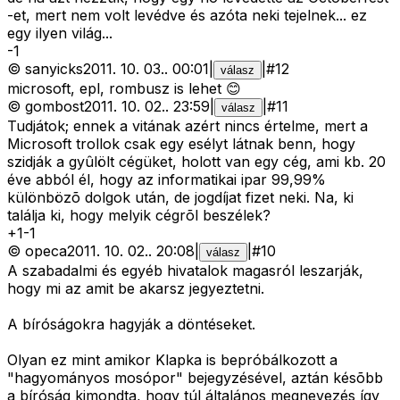
-et, mert nem volt levédve és azóta neki tejelnek... ez
egy ilyen világ...
-
1
©
sanyicks
2011. 10. 03.
.
00:01
|
|
#
12
válasz
microsoft, epl, rombusz is lehet 😊
©
gombost
2011. 10. 02.
.
23:59
|
|
#
11
válasz
Tudjátok; ennek a vitának azért nincs értelme, mert a
Microsoft trollok csak egy esélyt látnak benn, hogy
szidják a gyûlölt cégüket, holott van egy cég, ami kb. 20
éve abból él, hogy az informatikai ipar 99,99%
különbözõ dolgok után, de jogdíjat fizet neki. Na, ki
találja ki, hogy melyik cégrõl beszélek?
+
1
-
1
©
opeca
2011. 10. 02.
.
20:08
|
|
#
10
válasz
A szabadalmi és egyéb hivatalok magasról leszarják,
hogy mi az amit be akarsz jegyeztetni.
A bíróságokra hagyják a döntéseket.
Olyan ez mint amikor Klapka is bepróbálkozott a
"hagyományos mosópor" bejegyzésével, aztán késõbb
a bíróság kimondta, hogy túl általános megnevezés így