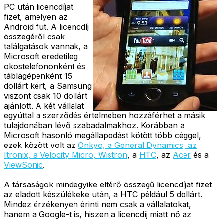
PC után licencdíjat
fizet, amelyen az
Android fut. A licencdíj
összegéről csak
találgatások vannak, a
Microsoft eredetileg
okostelefononként és
táblagépenként 15
dollárt kért, a Samsung
viszont csak 10 dollárt
ajánlott. A két vállalat
egyúttal a szerződés értelmében hozzáférhet a másik
tulajdonában lévő szabadalmakhoz. Korábban a
Microsoft hasonló megállapodást kötött több céggel,
ezek között volt az
Onkyo, a General Dynamics, az
Itronix, a Velocity Micro, Wistron
, a
HTC
, az
Acer
és a
ViewSonic
.
A társaságok mindegyike eltérő összegű licencdíjat fizet
az eladott készülékeke után, a HTC például 5 dollárt.
Mindez érzékenyen érinti nem csak a vállalatokat,
hanem a Google-t is, hiszen a licencdíj miatt nő az