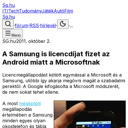
Sg.hu
IT/Tech
Tudomány
Játék
Autó
Film
Sg.hu
·
fórum
·
RSS
·
hírlevél
·
·
...
Menü
SG.hu
·
2011. október 2.
A Samsung is licencdíjat fizet az
Android miatt a Microsoftnak
Licencmegállapodást kötött egymással a Microsoft és a
Samsung, utóbbi így akarja megóvni magát a szabadalmi
perektől. A Google kifogásolta a Microsoft módszerét,
de nem sokat tehet ellene.
A most
megkötött
megállapodás
értelmében a Samsung
minden egyes olyan
okostelefon és tábla