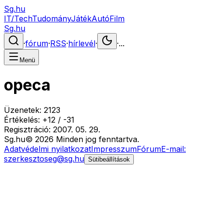
Sg.hu
IT/Tech
Tudomány
Játék
Autó
Film
Sg.hu
·
fórum
·
RSS
·
hírlevél
·
·
...
Menü
opeca
Üzenetek:
2123
Értékelés:
+
12
/
-
31
Regisztráció:
2007. 05. 29.
Sg
.hu
©
2026
Minden jog fenntartva.
Adatvédelmi nyilatkozat
Impresszum
Fórum
E-mail:
szerkesztoseg@sg.hu
Sütibeállítások